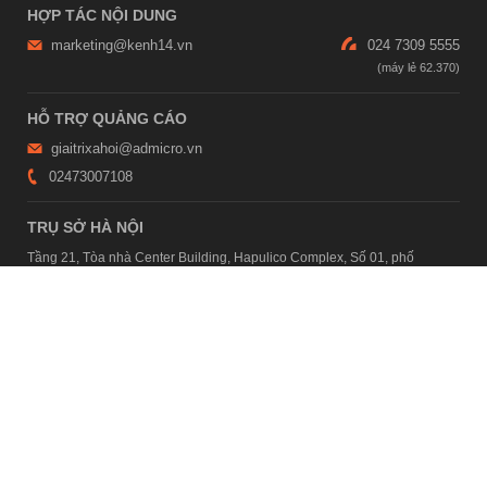
HỢP TÁC NỘI DUNG
marketing@kenh14.vn
024 7309 5555
HỖ TRỢ QUẢNG CÁO
giaitrixahoi@admicro.vn
02473007108
TRỤ SỞ HÀ NỘI
Tầng 21, Tòa nhà Center Building, Hapulico Complex, Số 01, phố
Nguyễn Huy Tưởng, phường Thanh Xuân, thành phố Hà Nội
TRỤ SỞ TP.HỒ CHÍ MINH
Tầng 4, Tòa nhà 123, số 127 Võ Văn Tần, Phường Xuân Hòa, TPHCM
Giấy phép thiết lập trang thông tin điện tử tổng hợp trên mạng số
2215/GP-TTĐT do Sở Thông tin và Truyền thông Hà Nội cấp ngày 10
tháng 4 năm 2019