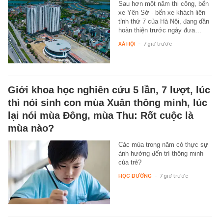
Sau hơn một năm thi công, bến
xe Yên Sở - bến xe khách liên
tỉnh thứ 7 của Hà Nội, đang dần
hoàn thiện trước ngày đưa…
XÃ HỘI
-
7 giờ trước
Giới khoa học nghiên cứu 5 lần, 7 lượt, lúc
thì nói sinh con mùa Xuân thông minh, lúc
lại nói mùa Đông, mùa Thu: Rốt cuộc là
mùa nào?
Các mùa trong năm có thực sự
ảnh hưởng đến trí thông minh
của trẻ?
HỌC ĐƯỜNG
-
7 giờ trước