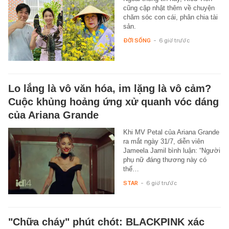
cũng cập nhật thêm về chuyện
chăm sóc con cái, phân chia tài
sản.
ĐỜI SỐNG
-
6 giờ trước
Lo lắng là vô văn hóa, im lặng là vô cảm?
Cuộc khủng hoảng ứng xử quanh vóc dáng
của Ariana Grande
Khi MV Petal của Ariana Grande
ra mắt ngày 31/7, diễn viên
Jameela Jamil bình luận: “Người
phụ nữ đáng thương này có
thể…
STAR
-
6 giờ trước
"Chữa cháy" phút chót: BLACKPINK xác