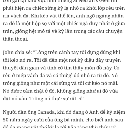
con gái tại khu vực linh thiêng St Nectan's Glen thì
phát hiện ra chiếc sừng kỳ lạ nhô ra khỏi lớp rêu trên
rìa vách đá. Khi kéo vật thể lên, anh ngỡ ngàng nhận
ra đó là một hộp sọ với một chiếc ngà duy nhất ở giữa
trán, giống hệt mô tả về kỳ lân trong các câu chuyện
thần thoại.
John chia sẻ: "Lông trên cánh tay tôi dựng đứng khi
tôi kéo nó ra. Tôi đã đến một nơi kỳ diệu đầy truyền
thuyết dân gian và tình cờ tìm thấy món đồ này. Có
rêu ở mép vách đá và có thứ gì đó nhô ra từ đó. Nó
trông giống như một cái sừng và tôi cứ kéo nó mãi.
Nó được cắm chặt ở đó, không giống như ai đó vừa
đặt nó vào. Trông nó thực sự rất cổ".
Người đàn ông Canada, khi đó đang ở Anh để kỷ niệm
50 năm ngày cưới của ông bà mình, cho biết anh sau
đó đã mang vật thể kỳ lạ tới Bảo tàng Phù thủy và