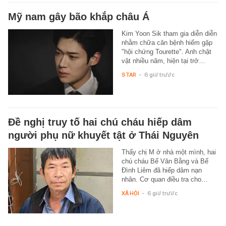
Mỹ nam gây bão khắp châu Á
Kim Yoon Sik tham gia diễn diễn
nhằm chữa căn bệnh hiếm gặp
"hội chứng Tourette". Anh chật
vật nhiều năm, hiện tại trở…
STAR
-
6 giờ trước
Đề nghị truy tố hai chú cháu hiếp dâm
người phụ nữ khuyết tật ở Thái Nguyên
Thấy chị M ở nhà một mình, hai
chú cháu Bế Văn Bằng và Bế
Đình Liêm đã hiếp dâm nạn
nhân. Cơ quan điều tra cho…
XÃ HỘI
-
6 giờ trước