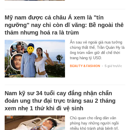
Mỹ nam được cả châu Á xem là "tín
ngưỡng" nay chỉ còn dĩ vãng: Bề ngoài thê
thảm nhưng hoá ra là trùm
Ẩn sau vẻ ngoài già nua tưởng
chừng thất thế, Trần Quán Hy là
ông trùm nắm giữ đế chế thời
trang hàng tỷ USD.
BEAUTY & FASHION
-
5 giờ trước
Nam kỹ sư 34 tuổi cay đắng nhận chẩn
đoán ung thư đại trực tràng sau 2 tháng
xem nhẹ 1 thứ khi đi vệ sinh
Chủ quan cho rằng dân văn
phòng hay những người ngồi
nhiều khó tránh phải bệnh trĩ,