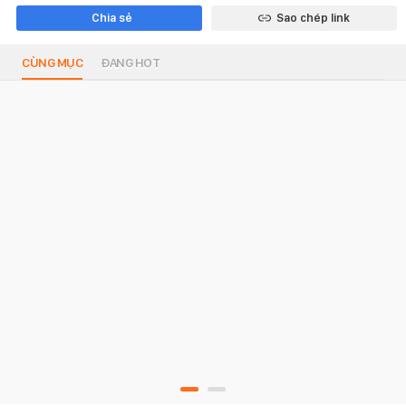
Chia sẻ
Sao chép link
CÙNG MỤC
ĐANG HOT