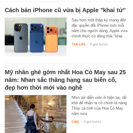
Cách bán iPhone cũ vừa bị Apple "khai tử"
Sau hơn một thập kỷ mang đến
đặc quyền đổi iPhone mới mỗi
năm cho người dùng, Apple vừa
chính thức có động thái "khai…
TEK-LIFE
-
5 giờ trước
Mỹ nhân ghê gớm nhất Hoa Cỏ May sau 25
năm: Nhan sắc thăng hạng sau biến cố,
đẹp hơn thời mới vào nghề
Nhìn nữ diễn viên ở hiện tại, rất
khó để nhận ra cô chính là nàng
Thủy cá tính của Hoa Cỏ May
năm xưa.
CINE
-
5 giờ trước