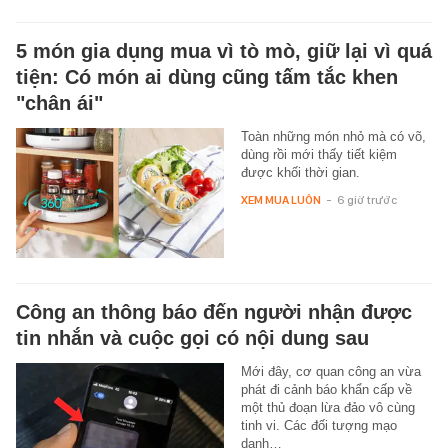
5 món gia dụng mua vì tò mò, giữ lại vì quá
tiện: Có món ai dùng cũng tấm tắc khen
"chân ái"
Toàn những món nhỏ mà có võ,
dùng rồi mới thấy tiết kiệm
được khối thời gian.
XEM MUA LUÔN
-
6 giờ trước
Công an thông báo đến người nhận được
tin nhắn và cuộc gọi có nội dung sau
Mới đây, cơ quan công an vừa
phát đi cảnh báo khẩn cấp về
một thủ đoạn lừa đảo vô cùng
tinh vi. Các đối tượng mạo
danh…