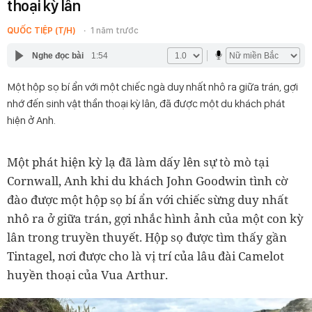
thoại kỳ lân
QUỐC TIỆP (T/H)
1 năm trước
Nghe đọc bài
1:54
Một hộp sọ bí ẩn với một chiếc ngà duy nhất nhô ra giữa trán, gợi
nhớ đến sinh vật thần thoại kỳ lân, đã được một du khách phát
hiện ở Anh.
Một phát hiện kỳ lạ đã làm dấy lên sự tò mò tại
Cornwall, Anh khi du khách John Goodwin tình cờ
đào được một hộp sọ bí ẩn với chiếc sừng duy nhất
nhô ra ở giữa trán, gợi nhắc hình ảnh của một con kỳ
lân trong truyền thuyết. Hộp sọ được tìm thấy gần
Tintagel, nơi được cho là vị trí của lâu đài Camelot
huyền thoại của Vua Arthur.