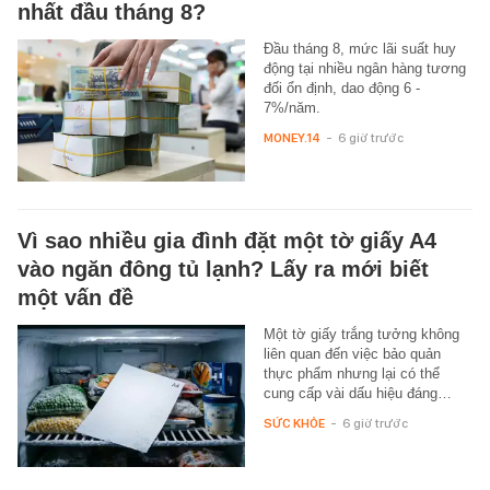
nhất đầu tháng 8?
Đầu tháng 8, mức lãi suất huy
động tại nhiều ngân hàng tương
đối ổn định, dao động 6 -
7%/năm.
MONEY.14
-
6 giờ trước
Vì sao nhiều gia đình đặt một tờ giấy A4
vào ngăn đông tủ lạnh? Lấy ra mới biết
một vấn đề
Một tờ giấy trắng tưởng không
liên quan đến việc bảo quản
thực phẩm nhưng lại có thể
cung cấp vài dấu hiệu đáng…
SỨC KHỎE
-
6 giờ trước