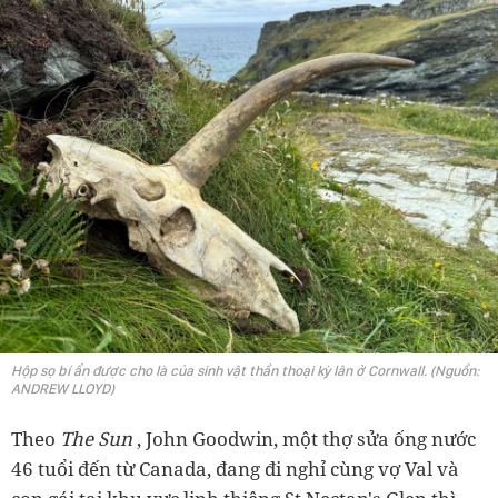
Hộp sọ bí ẩn được cho là của sinh vật thần thoại kỳ lân ở Cornwall. (Nguồn:
ANDREW LLOYD)
Theo
The Sun
, John Goodwin, một thợ sửa ống nước
46 tuổi đến từ Canada, đang đi nghỉ cùng vợ Val và