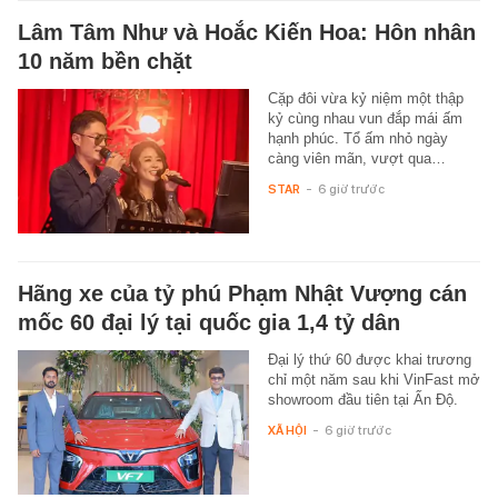
Lâm Tâm Như và Hoắc Kiến Hoa: Hôn nhân
10 năm bền chặt
Cặp đôi vừa kỷ niệm một thập
kỷ cùng nhau vun đắp mái ấm
hạnh phúc. Tổ ấm nhỏ ngày
càng viên mãn, vượt qua…
STAR
-
6 giờ trước
Hãng xe của tỷ phú Phạm Nhật Vượng cán
mốc 60 đại lý tại quốc gia 1,4 tỷ dân
Đại lý thứ 60 được khai trương
chỉ một năm sau khi VinFast mở
showroom đầu tiên tại Ấn Độ.
XÃ HỘI
-
6 giờ trước