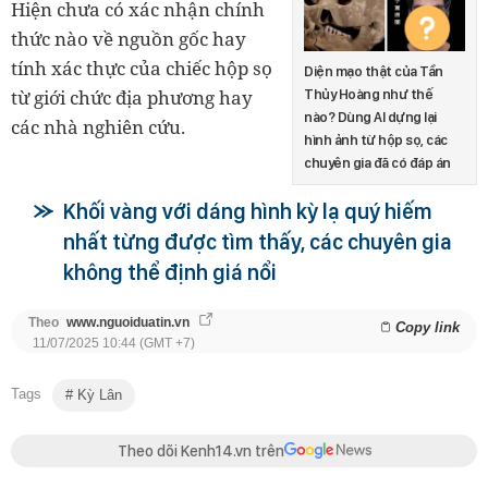
Hiện chưa có xác nhận chính
thức nào về nguồn gốc hay
tính xác thực của chiếc hộp sọ
Diện mạo thật của Tần
từ giới chức địa phương hay
Thủy Hoàng như thế
nào? Dùng AI dựng lại
các nhà nghiên cứu.
hình ảnh từ hộp sọ, các
chuyên gia đã có đáp án
Khối vàng với dáng hình kỳ lạ quý hiếm
nhất từng được tìm thấy, các chuyên gia
không thể định giá nổi
Theo
www.nguoiduatin.vn
Copy link
11/07/2025 10:44 (GMT +7)
Tags
Kỳ Lân
Theo dõi Kenh14.vn trên