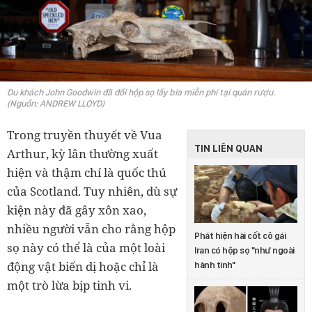
Du khách John Goodwin đã đổi hộp sọ lấy bia miễn phí tại quán rượu.
(Nguồn: ANDREW LLOYD)
Trong truyền thuyết về Vua
TIN LIÊN QUAN
Arthur, kỳ lân thường xuất
hiện và thậm chí là quốc thú
của Scotland. Tuy nhiên, dù sự
kiện này đã gây xôn xao,
nhiều người vẫn cho rằng hộp
Phát hiện hài cốt cô gái
sọ này có thể là của một loài
Iran có hộp sọ "như ngoài
động vật biến dị hoặc chỉ là
hành tinh"
một trò lừa bịp tinh vi.