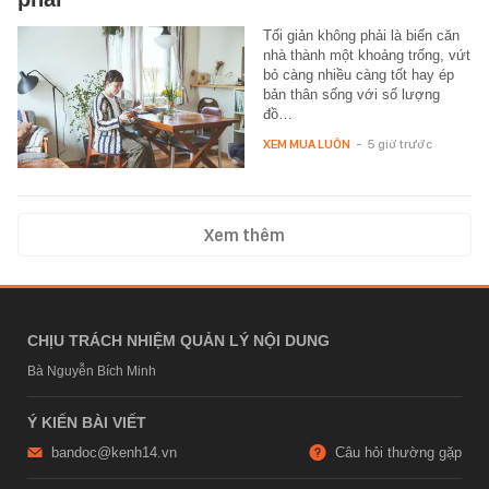
Tối giản không phải là biến căn
nhà thành một khoảng trống, vứt
bỏ càng nhiều càng tốt hay ép
bản thân sống với số lượng
đồ…
XEM MUA LUÔN
-
5 giờ trước
Xem thêm
CHỊU TRÁCH NHIỆM QUẢN LÝ NỘI DUNG
Bà Nguyễn Bích Minh
Ý KIẾN BÀI VIẾT
bandoc@kenh14.vn
Câu hỏi thường gặp