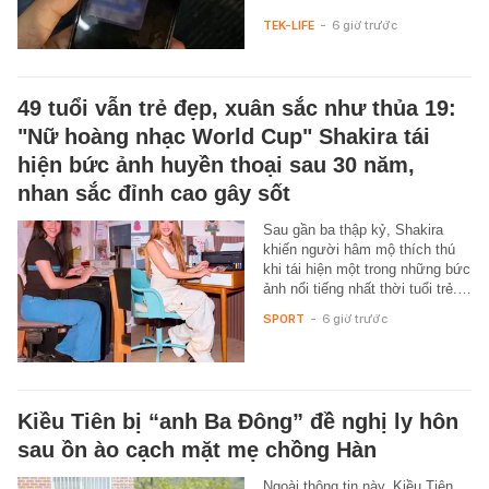
TEK-LIFE
-
6 giờ trước
49 tuổi vẫn trẻ đẹp, xuân sắc như thủa 19:
"Nữ hoàng nhạc World Cup" Shakira tái
hiện bức ảnh huyền thoại sau 30 năm,
nhan sắc đỉnh cao gây sốt
Sau gần ba thập kỷ, Shakira
khiến người hâm mộ thích thú
khi tái hiện một trong những bức
ảnh nổi tiếng nhất thời tuổi trẻ.…
SPORT
-
6 giờ trước
Kiều Tiên bị “anh Ba Đông” đề nghị ly hôn
sau ồn ào cạch mặt mẹ chồng Hàn
Ngoài thông tin này, Kiều Tiên