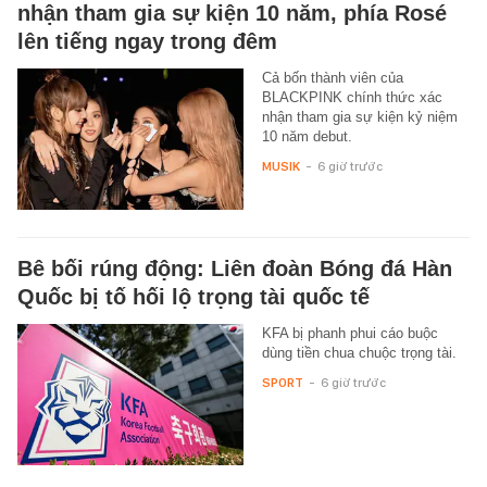
nhận tham gia sự kiện 10 năm, phía Rosé
lên tiếng ngay trong đêm
Cả bốn thành viên của
BLACKPINK chính thức xác
nhận tham gia sự kiện kỷ niệm
10 năm debut.
MUSIK
-
6 giờ trước
Bê bối rúng động: Liên đoàn Bóng đá Hàn
Quốc bị tố hối lộ trọng tài quốc tế
KFA bị phanh phui cáo buộc
dùng tiền chua chuộc trọng tài.
SPORT
-
6 giờ trước