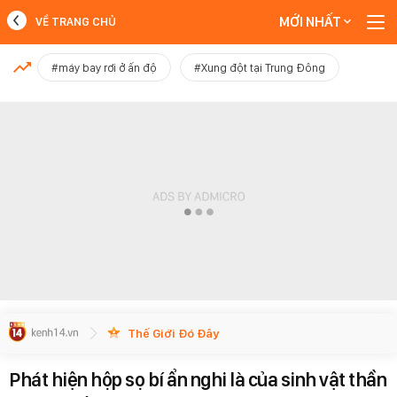
MỚI NHẤT
VỀ TRANG CHỦ
MỚI NHẤT
#máy bay rơi ở ấn độ
#Xung đột tại Trung Đông
Xem thêm
Thế Giới Đó Đây
Phát hiện hộp sọ bí ẩn nghi là của sinh vật thần