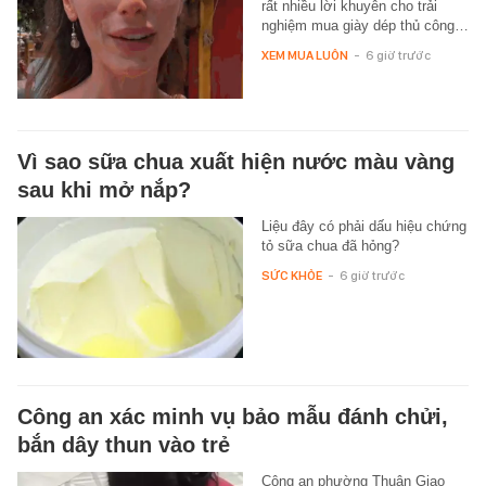
rất nhiều lời khuyên cho trải
nghiệm mua giày dép thủ công…
XEM MUA LUÔN
-
6 giờ trước
Vì sao sữa chua xuất hiện nước màu vàng
sau khi mở nắp?
Liệu đây có phải dấu hiệu chứng
tỏ sữa chua đã hỏng?
SỨC KHỎE
-
6 giờ trước
Công an xác minh vụ bảo mẫu đánh chửi,
bắn dây thun vào trẻ
Công an phường Thuận Giao