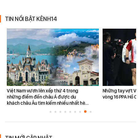
TIN NỔI BẬT KÊNH14
Việt Nam vươn lên xếp thứ 4 trong
Những tay vợt Vi
những điểm đến châu Á được du
vòng 16 PPA Hồ C
khách châu Âu tìm kiếm nhiều nhất hè…
TIN MỚI CẬP NHẬT