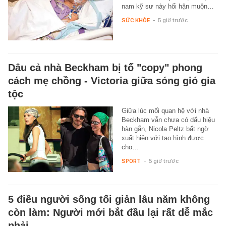
nam kỹ sư này hối hận muộn…
SỨC KHỎE
-
5 giờ trước
Dâu cả nhà Beckham bị tố "copy" phong
cách mẹ chồng - Victoria giữa sóng gió gia
tộc
Giữa lúc mối quan hệ với nhà
Beckham vẫn chưa có dấu hiệu
hàn gắn, Nicola Peltz bất ngờ
xuất hiện với tạo hình được
cho…
SPORT
-
5 giờ trước
5 điều người sống tối giản lâu năm không
còn làm: Người mới bắt đầu lại rất dễ mắc
phải