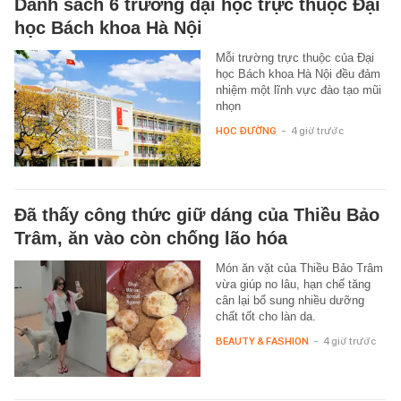
Danh sách 6 trường đại học trực thuộc Đại
học Bách khoa Hà Nội
Mỗi trường trực thuộc của Đại
học Bách khoa Hà Nội đều đảm
nhiệm một lĩnh vực đào tạo mũi
nhọn
HỌC ĐƯỜNG
-
4 giờ trước
Đã thấy công thức giữ dáng của Thiều Bảo
Trâm, ăn vào còn chống lão hóa
Món ăn vặt của Thiều Bảo Trâm
vừa giúp no lâu, hạn chế tăng
cân lại bổ sung nhiều dưỡng
chất tốt cho làn da.
BEAUTY & FASHION
-
4 giờ trước