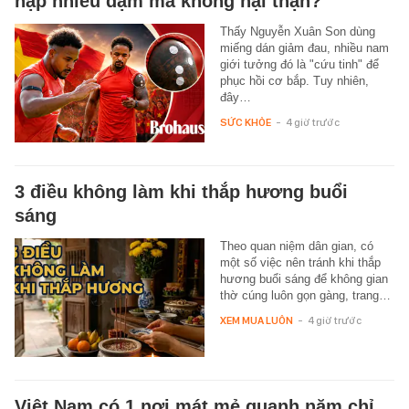
nạp nhiều đạm mà không hại thận?
Thấy Nguyễn Xuân Son dùng
miếng dán giảm đau, nhiều nam
giới tưởng đó là "cứu tinh" để
phục hồi cơ bắp. Tuy nhiên,
đây…
SỨC KHỎE
-
4 giờ trước
3 điều không làm khi thắp hương buổi
sáng
Theo quan niệm dân gian, có
một số việc nên tránh khi thắp
hương buổi sáng để không gian
thờ cúng luôn gọn gàng, trang…
XEM MUA LUÔN
-
4 giờ trước
Việt Nam có 1 nơi mát mẻ quanh năm chỉ