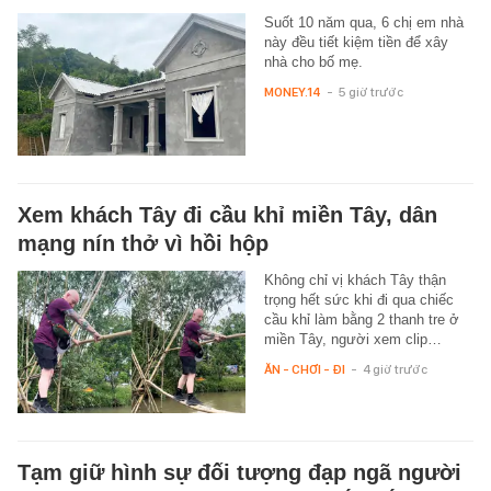
Suốt 10 năm qua, 6 chị em nhà
này đều tiết kiệm tiền để xây
nhà cho bố mẹ.
MONEY.14
-
5 giờ trước
Xem khách Tây đi cầu khỉ miền Tây, dân
mạng nín thở vì hồi hộp
Không chỉ vị khách Tây thận
trọng hết sức khi đi qua chiếc
cầu khỉ làm bằng 2 thanh tre ở
miền Tây, người xem clip…
ĂN - CHƠI - ĐI
-
4 giờ trước
Tạm giữ hình sự đối tượng đạp ngã người