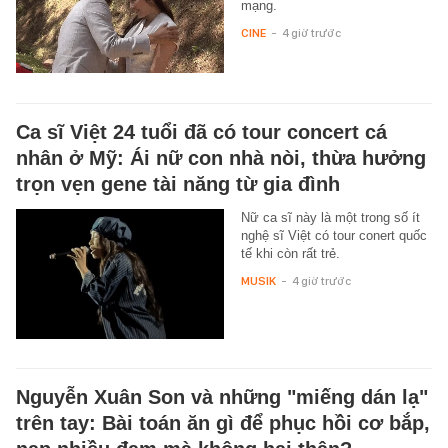
mạng.
CINE
-
4 giờ trước
Ca sĩ Việt 24 tuổi đã có tour concert cá
nhân ở Mỹ: Ái nữ con nhà nòi, thừa hưởng
trọn vẹn gene tài năng từ gia đình
Nữ ca sĩ này là một trong số ít
nghệ sĩ Việt có tour conert quốc
tế khi còn rất trẻ.
MUSIK
-
4 giờ trước
Nguyễn Xuân Son và những "miếng dán lạ"
trên tay: Bài toán ăn gì để phục hồi cơ bắp,