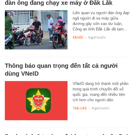
đàn ông đang chạy xe máy ở Đắk Lắk
Liên quan vụ người đàn ông đạp
ngã người đi xe máy giữa
đường gây xôn xao dư luận,
Công an tỉnh Đắk Lắk đã tạm…
XÃ HỘI
-
4 giờ trước
Thông báo quan trọng đến tất cả người
dùng VNeID
VNeID đang trở thành một phần
trong quá trình chuyển đổi số
quốc gia, mang đến nhiều tiện
ích hơn cho người dân.
TEK-LIFE
-
4 giờ trước