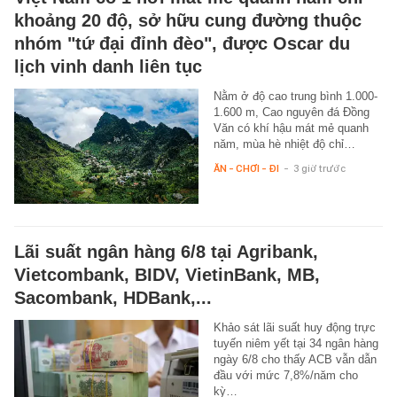
khoảng 20 độ, sở hữu cung đường thuộc
nhóm "tứ đại đỉnh đèo", được Oscar du
lịch vinh danh liên tục
Nằm ở độ cao trung bình 1.000-
1.600 m, Cao nguyên đá Đồng
Văn có khí hậu mát mẻ quanh
năm, mùa hè nhiệt độ chỉ…
ĂN - CHƠI - ĐI
-
3 giờ trước
Lãi suất ngân hàng 6/8 tại Agribank,
Vietcombank, BIDV, VietinBank, MB,
Sacombank, HDBank,...
Khảo sát lãi suất huy động trực
tuyến niêm yết tại 34 ngân hàng
ngày 6/8 cho thấy ACB vẫn dẫn
đầu với mức 7,8%/năm cho
kỳ…