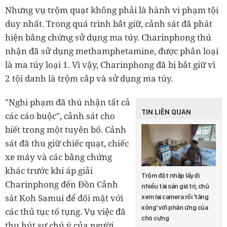
Nhưng vụ trộm quạt không phải là hành vi phạm tội
duy nhất. Trong quá trình bắt giữ, cảnh sát đã phát
hiện bằng chứng sử dụng ma túy. Charinphong thú
nhận đã sử dụng methamphetamine, được phân loại
là ma túy loại 1. Vì vậy, Charinphong đã bị bắt giữ vì
2 tội danh là trộm cắp và sử dụng ma túy.
"Nghi phạm đã thú nhận tất cả
TIN LIÊN QUAN
các cáo buộc", cảnh sát cho
biết trong một tuyên bố. Cảnh
sát đã thu giữ chiếc quạt, chiếc
xe máy và các bằng chứng
khác trước khi áp giải
Trộm đột nhập lấy đi
Charinphong đến Đồn Cảnh
nhiều tài sản giá trị, chủ
sát Koh Samui để đối mặt với
xem lại camera rồi 'tăng
xông' với phản ứng của
các thủ tục tố tụng. Vụ việc đã
chó cưng
thu hút sự chú ý của người