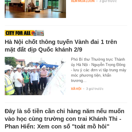
XEM MUA LUÔN
-
3 giờ trước
Hà Nội chốt thông tuyến Vành đai 1 trên
mặt đất dịp Quốc khánh 2/9
Phó Bí thư Thường trực Thành
ủy Hà Nội - Nguyễn Trọng Đông
- lưu ý các đơn vị tập trung máy
móc phương tiện, khẩn
trương…
XÃ HỘI
-
3 giờ trước
Đây là số tiền cần chi hàng năm nếu muốn
vào học cùng trường con trai Khánh Thi -
Phan Hiển: Xem con số "toát mồ hôi"