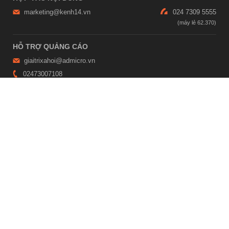
marketing@kenh14.vn
024 7309 5555
HỖ TRỢ QUẢNG CÁO
giaitrixahoi@admicro.vn
02473007108
TRỤ SỞ HÀ NỘI
Tầng 21, Tòa nhà Center Building, Hapulico Complex, Số 01, phố
Nguyễn Huy Tưởng, phường Thanh Xuân, thành phố Hà Nội
TRỤ SỞ TP.HỒ CHÍ MINH
Tầng 4, Tòa nhà 123, số 127 Võ Văn Tần, Phường Xuân Hòa, TPHCM
Giấy phép thiết lập trang thông tin điện tử tổng hợp trên mạng số
2215/GP-TTĐT do Sở Thông tin và Truyền thông Hà Nội cấp ngày 10
tháng 4 năm 2019
© Copyright 2007 - 2026 – Công ty Cổ phần VCCorp