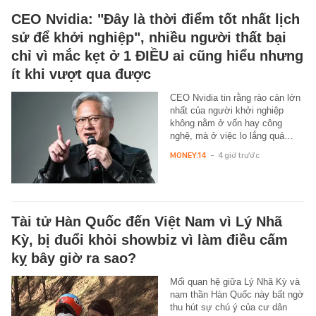
CEO Nvidia: "Đây là thời điểm tốt nhất lịch
sử để khởi nghiệp", nhiều người thất bại
chỉ vì mắc kẹt ở 1 ĐIỀU ai cũng hiểu nhưng
ít khi vượt qua được
CEO Nvidia tin rằng rào cản lớn
nhất của người khởi nghiệp
không nằm ở vốn hay công
nghệ, mà ở việc lo lắng quá…
MONEY.14
-
4 giờ trước
Tài tử Hàn Quốc đến Việt Nam vì Lý Nhã
Kỳ, bị đuổi khỏi showbiz vì làm điều cấm
kỵ bây giờ ra sao?
Mối quan hệ giữa Lý Nhã Kỳ và
nam thần Hàn Quốc này bất ngờ
thu hút sự chú ý của cư dân