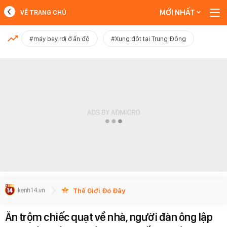
MỚI NHẤT
VỀ TRANG CHỦ
MỚI NHẤT
#máy bay rơi ở ấn độ
#Xung đột tại Trung Đông
Xem thêm
Thế Giới Đó Đây
Ăn trộm chiếc quạt về nhà, người đàn ông lập