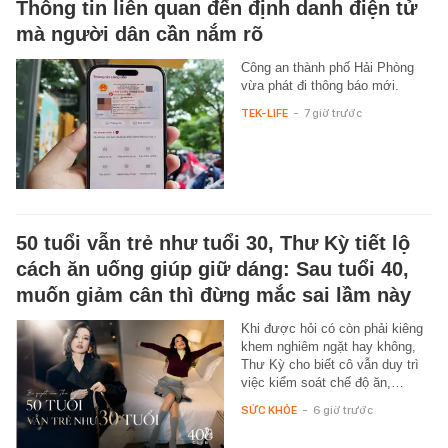
Thông tin liên quan đến định danh điện tử
mà người dân cần nắm rõ
Công an thành phố Hải Phòng
vừa phát đi thông báo mới.
TEK-LIFE
-
7 giờ trước
50 tuổi vẫn trẻ như tuổi 30, Thư Kỳ tiết lộ
cách ăn uống giúp giữ dáng: Sau tuổi 40,
muốn giảm cân thì đừng mắc sai lầm này
Khi được hỏi có còn phải kiêng
khem nghiêm ngặt hay không,
Thư Kỳ cho biết cô vẫn duy trì
việc kiểm soát chế độ ăn,…
SỨC KHỎE
-
6 giờ trước