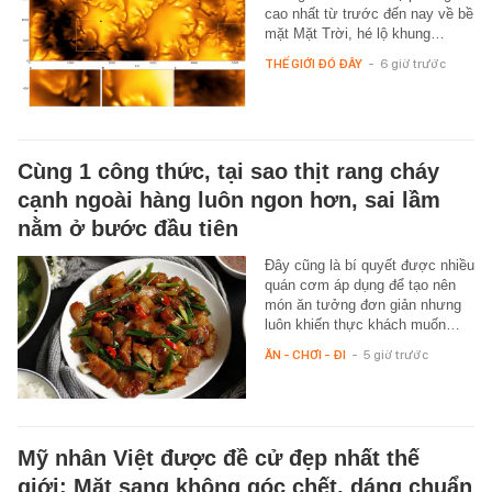
cao nhất từ trước đến nay về bề
mặt Mặt Trời, hé lộ khung…
THẾ GIỚI ĐÓ ĐÂY
-
6 giờ trước
Cùng 1 công thức, tại sao thịt rang cháy
cạnh ngoài hàng luôn ngon hơn, sai lầm
nằm ở bước đầu tiên
Đây cũng là bí quyết được nhiều
quán cơm áp dụng để tạo nên
món ăn tưởng đơn giản nhưng
luôn khiến thực khách muốn…
ĂN - CHƠI - ĐI
-
5 giờ trước
Mỹ nhân Việt được đề cử đẹp nhất thế
giới: Mặt sang không góc chết, dáng chuẩn