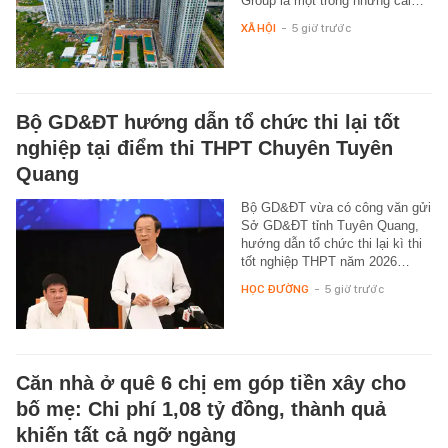
Group là một trong những cái…
XÃ HỘI
-
5 giờ trước
Bộ GD&ĐT hướng dẫn tổ chức thi lại tốt
nghiệp tại điểm thi THPT Chuyên Tuyên
Quang
Bộ GD&ĐT vừa có công văn gửi
Sở GD&ĐT tỉnh Tuyên Quang,
hướng dẫn tổ chức thi lại kì thi
tốt nghiệp THPT năm 2026…
HỌC ĐƯỜNG
-
5 giờ trước
Căn nhà ở quê 6 chị em góp tiền xây cho
bố mẹ: Chi phí 1,08 tỷ đồng, thành quả
khiến tất cả ngỡ ngàng