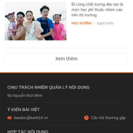
Đi cùng chất lượng đào tạo là
mức học phí thuộc nhóm cao
trên thị trường.
HỌC ĐƯỜNG
-
3 giờ trước
Xem thêm
CHỊU TRÁCH NHIỆM QUẢN LÝ NỘI DUNG
Bà Nguyễn Bích Minh
Ý KIẾN BÀI VIẾT
bandoc@kenh14.vn
Câu hỏi thường gặp
HỢP TÁC NỘI DUNG