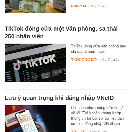
MONEY.14
-
3 giờ trước
TikTok đóng cửa một văn phòng, sa thải
250 nhân viên
TikTok đóng cửa văn phòng này
chỉ sau 2 năm thuê.
THẾ GIỚI ĐÓ ĐÂY
-
3 giờ trước
Lưu ý quan trọng khi đăng nhập VNeID
Cơ quan chức năng vừa lý giải
về lỗi "Tài khoản không khớp
thông tin tại Cơ sở dữ liệu dân
cư" khi đăng nhập VNeID và…
TEK-LIFE
-
3 giờ trước