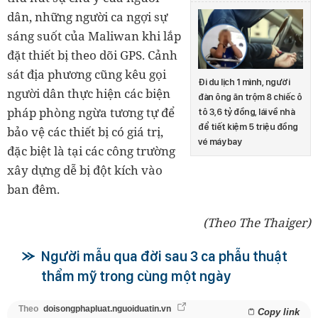
dân, những người ca ngợi sự
sáng suốt của Maliwan khi lắp
đặt thiết bị theo dõi GPS. Cảnh
sát địa phương cũng kêu gọi
Đi du lịch 1 mình, người
người dân thực hiện các biện
đàn ông ăn trộm 8 chiếc ô
pháp phòng ngừa tương tự để
tô 3,6 tỷ đồng, lái về nhà
để tiết kiệm 5 triệu đồng
bảo vệ các thiết bị có giá trị,
vé máy bay
đặc biệt là tại các công trường
xây dựng dễ bị đột kích vào
ban đêm.
(Theo The Thaiger)
Người mẫu qua đời sau 3 ca phẫu thuật
thẩm mỹ trong cùng một ngày
Theo
doisongphapluat.nguoiduatin.vn
Copy link