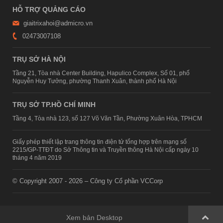
HỖ TRỢ QUẢNG CÁO
giaitrixahoi@admicro.vn
02473007108
TRỤ SỞ HÀ NỘI
Tầng 21, Tòa nhà Center Building, Hapulico Complex, Số 01, phố
Nguyễn Huy Tưởng, phường Thanh Xuân, thành phố Hà Nội
TRỤ SỞ TP.HỒ CHÍ MINH
Tầng 4, Tòa nhà 123, số 127 Võ Văn Tần, Phường Xuân Hòa, TPHCM
Giấy phép thiết lập trang thông tin điện tử tổng hợp trên mạng số
2215/GP-TTĐT do Sở Thông tin và Truyền thông Hà Nội cấp ngày 10
tháng 4 năm 2019
© Copyright 2007 - 2026 – Công ty Cổ phần VCCorp
Xem bản Desktop