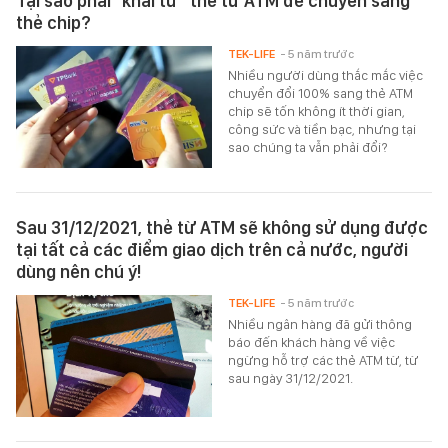
Tại sao phải "khai tử" thẻ từ ATM để chuyển sang
thẻ chip?
TEK-LIFE
- 5 năm trước
Nhiều người dùng thắc mắc việc
chuyển đổi 100% sang thẻ ATM
chip sẽ tốn không ít thời gian,
công sức và tiền bạc, nhưng tại
sao chúng ta vẫn phải đổi?
Sau 31/12/2021, thẻ từ ATM sẽ không sử dụng được
tại tất cả các điểm giao dịch trên cả nước, người
dùng nên chú ý!
TEK-LIFE
- 5 năm trước
Nhiều ngân hàng đã gửi thông
báo đến khách hàng về việc
ngừng hỗ trợ các thẻ ATM từ, từ
sau ngày 31/12/2021.