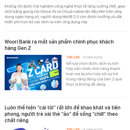
Không chỉ được trải nghiệm công nghệ thực tế tăng cường (AR), giao
dịch bằng giọng nói (Voice AI) và Cloud-native lần đầu tiên trên ứng
dụng ngân hàng số, người dùng MyVIB 2.0 còn được hưởng ưu đãi
miễn phí trọn bộ các dịch vụ trên ứng dụng này.
Woori Bank ra mắt sản phẩm chinh phục khách
hàng Gen Z
TEK-LIFE
- 5 năm trước
Để lựa chọn được dịch vụ tích
hợp sẵn nhiều tính năng thanh
toán mà lại phù hợp với sự trẻ
trung năng động của Gen Z quả
thực là không dễ dàng.
Luôn thể hiện “cái tôi” rất lớn để khao khát và tiên
phong, người trẻ xài thẻ “ảo” để sống “chill” theo
chất riêng
TEK-LIFE
- 5 năm trước