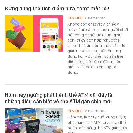
Đừng dùng thẻ tích điểm nữa, “em” mệt rồi!
TEK-LIFE
- 5 năm trước
Không còn chật vật vì chiếc ví
"dày cộm" các loại thẻ, người chơi
hệ "công nghệ" ưa chuộng sự
tiện lợi khi tích hợp "chục thẻ
trong 1" từ ăn uống, mua sắm đến
giải trí. Đó là chưa kể đến ứng
dụng tích - đổi điểm có sẵn trên
điện thoại còn đem đến nhiều
niềm vui độc đáo cho người
dùng.
Hôm nay ngừng phát hành thẻ ATM cũ, đây là
những điều cần biết về thẻ ATM gắn chip mới
TEK-LIFE
- 5 năm trước
Hôm nay là ngày cuối cùng (31/3)
phát hành thẻ ATM cũ và thay thế
hoàn toàn bằng thẻ ATM gắn chip