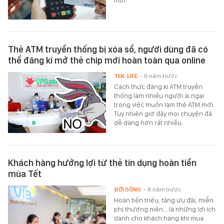
mới.
Thẻ ATM truyền thống bị xóa sổ, người dùng đã có
thể đăng kí mở thẻ chip mới hoàn toàn qua online
TEK-LIFE
- 6 năm trước
Cách thức đăng kí ATM truyền
thống làm nhiều người ái ngại
trong việc muốn làm thẻ ATM mới.
Tuy nhiên giờ đây mọi chuyện đã
dễ dàng hơn rất nhiều.
Khách hàng hưởng lợi từ thẻ tín dụng hoàn tiền
mùa Tết
ĐỜI SỐNG
- 8 năm trước
Hoàn tiền triệu, tăng ưu đãi, miễn
phí thường niên... là những lợi ích
dành cho khách hàng khi mua