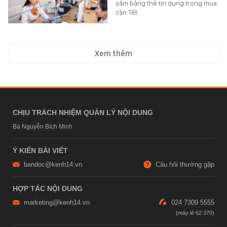
sắm bằng thẻ tín dụng trong mùa
cận Tết.
Xem thêm
CHỊU TRÁCH NHIỆM QUẢN LÝ NỘI DUNG
Bà Nguyễn Bích Minh
Ý KIẾN BÀI VIẾT
bandoc@kenh14.vn
Câu hỏi thường gặp
HỢP TÁC NỘI DUNG
marketing@kenh14.vn
024 7309 5555