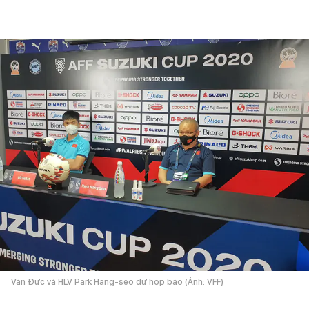
Văn Đức và HLV Park Hang-seo dự họp báo (Ảnh: VFF)