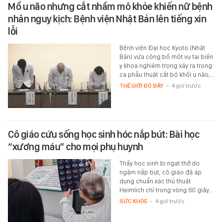
Mổ u não nhưng cắt nhầm mô khỏe khiến nữ bệnh
nhân nguy kịch: Bệnh viện Nhật Bản lên tiếng xin
lỗi
Bệnh viện Đại học Kyoto (Nhật
Bản) vừa công bố một vụ tai biến
y khoa nghiêm trọng xảy ra trong
ca phẫu thuật cắt bỏ khối u não,…
THẾ GIỚI ĐÓ ĐÂY
-
4 giờ trước
Cô giáo cứu sống học sinh hóc nắp bút: Bài học
“xương máu” cho mọi phụ huynh
Thấy học sinh bị ngạt thở do
ngậm nắp bút, cô giáo đã áp
dụng chuẩn xác thủ thuật
Heimlich chỉ trong vòng 60 giây…
SỨC KHỎE
-
4 giờ trước