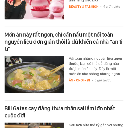
tính năng đặc biệt?
BEAUTY & FASHION
-
4 giờ trước
Món ăn này rất ngon, chỉ cần nấu một nồi toàn
nguyên liệu đơn giản thôi là đủ khiến cả nhà "ăn tì
tì"
Với toàn những nguyên liệu quen
thuộc, bạn có thể dễ dàng nấu
được món ăn này. Đây là một
món ăn nhẹ nhàng nhưng ngon…
ĂN - CHƠI - ĐI
-
3 giờ trước
Bill Gates cay đắng thừa nhận sai lầm lớn nhất
cuộc đời
Sau hơn nửa thế kỷ gắn với những