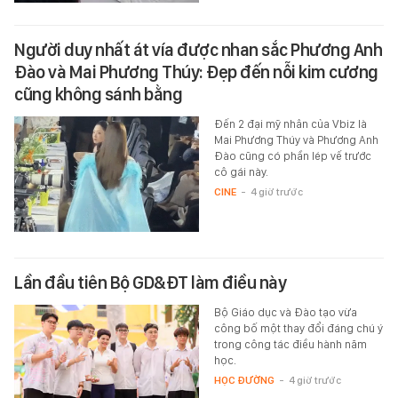
Người duy nhất át vía được nhan sắc Phương Anh
Đào và Mai Phương Thúy: Đẹp đến nỗi kim cương
cũng không sánh bằng
Đến 2 đại mỹ nhân của Vbiz là
Mai Phương Thúy và Phương Anh
Đào cũng có phần lép vế trước
cô gái này.
CINE
-
4 giờ trước
Lần đầu tiên Bộ GD&ĐT làm điều này
Bộ Giáo dục và Đào tạo vừa
công bố một thay đổi đáng chú ý
trong công tác điều hành năm
học.
HỌC ĐƯỜNG
-
4 giờ trước