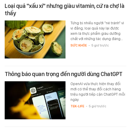
Loại quả "xấu xí" nhưng giàu vitamin, cứ ra chợ là
thấy
Từng bị nhiều người "né tránh" vì
vị đắng, loại quả này lại được
xem là thực phẩm giàu dưỡng
chất với những tác dụng đáng…
SỨC KHỎE
-
5 giờ trước
Thông báo quan trọng đến người dùng ChatGPT
OpenAI vừa thực hiện thay đổi
mới có thể thay đổi cách hàng
triệu người tiếp cận ChatGPT mỗi
ngày.
TEK-LIFE
-
5 giờ trước