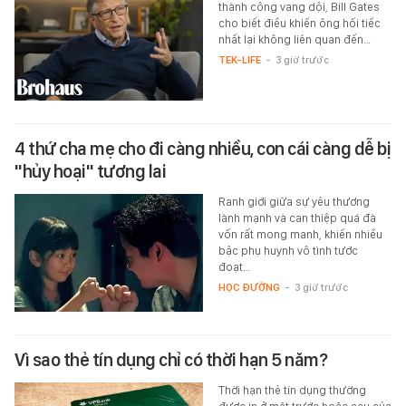
thành công vang dội, Bill Gates
cho biết điều khiến ông hối tiếc
nhất lại không liên quan đến…
TEK-LIFE
-
3 giờ trước
4 thứ cha mẹ cho đi càng nhiều, con cái càng dễ bị
"hủy hoại" tương lai
Ranh giới giữa sự yêu thương
lành mạnh và can thiệp quá đà
vốn rất mong manh, khiến nhiều
bậc phụ huynh vô tình tước
đoạt…
HỌC ĐƯỜNG
-
3 giờ trước
Vì sao thẻ tín dụng chỉ có thời hạn 5 năm?
Thời hạn thẻ tín dụng thường