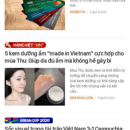
được in ở mặt trước hoặc sau của
thẻ.
MONEY.14
-
3 giờ trước
5 kem dưỡng ẩm "made in Vietnam" cực hợp cho
mùa Thu: Giúp da đủ ẩm mà không hề gây bí
Mùa Thu được xem là thời điểm lý
tưởng để chuyển sang những
loại kem dưỡng có khả năng cấp
ẩm tốt hơn nhưng vẫn có kết
cấu…
XEM MUA LUÔN
-
3 giờ trước
Sốc visual trọng tài trận Việt Nam 3-1 Campuchia: