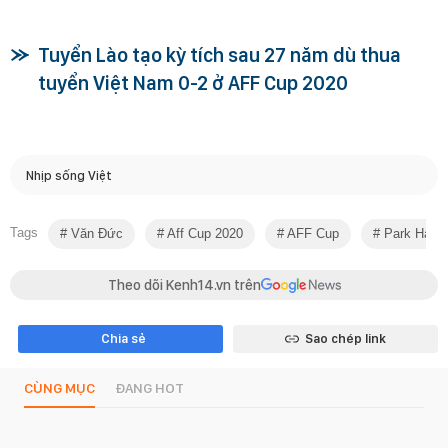
Tuyển Lào tạo kỳ tích sau 27 năm dù thua
tuyển Việt Nam 0-2 ở AFF Cup 2020
Nhịp sống Việt
Tags
Văn Đức
Aff Cup 2020
AFF Cup
Park Hang
Theo dõi Kenh14.vn trên
Chia sẻ
Sao chép link
CÙNG MỤC
ĐANG HOT