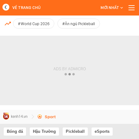
VỀ TRANG CHỦ
MỚI NHẤT
MỚI NHẤT
#World Cup 2026
#Ăn ngủ Pickleball
Xem thêm
Sport
Bóng đá
Hậu Trường
Pickleball
eSports