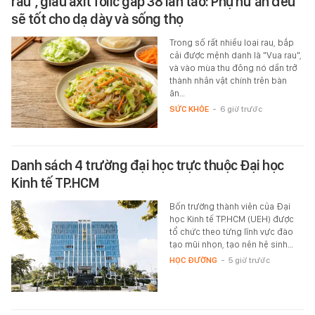
rau", giàu axit folic gấp 38 lần táo: Phụ nữ ăn đều
sẽ tốt cho dạ dày và sống thọ
Trong số rất nhiều loại rau, bắp
cải được mệnh danh là "Vua rau",
và vào mùa thu đông nó dần trở
thành nhân vật chính trên bàn
ăn…
SỨC KHỎE
-
6 giờ trước
Danh sách 4 trường đại học trực thuộc Đại học
Kinh tế TP.HCM
Bốn trường thành viên của Đại
học Kinh tế TP.HCM (UEH) được
tổ chức theo từng lĩnh vực đào
tạo mũi nhọn, tạo nên hệ sinh…
HỌC ĐƯỜNG
-
5 giờ trước