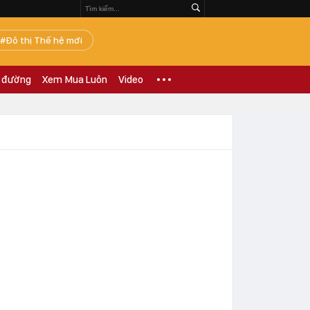
Đô thị Thế hệ mới
 đường
Xem Mua Luôn
Video