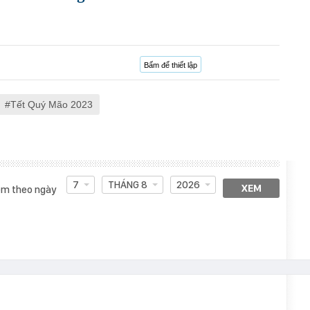
Bấm để thiết lập
Tết Quý Mão 2023
7
THÁNG 8
2026
XEM
m theo ngày