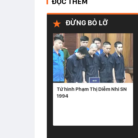
ĐỌC THÊM
ĐỪNG BỎ LỠ
Tử hình Phạm Thị Diễm Nhi SN
1994