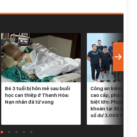
Bé 3 tuổi bị hôn mê sau buổi
Công an kiểm tra 5 
học can thiệp ở Thanh Hóa:
cao cấp, phá chuyê
Nạn nhân đã tử vong
biệt lớn: Phong tỏa
khoản tại 36 ngân h
số dư 3.000 tỷ