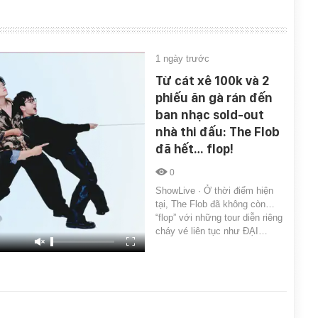
1 ngày trước
Từ cát xê 100k và 2
phiếu ăn gà rán đến
ban nhạc sold-out
nhà thi đấu: The Flob
đã hết… flop!
0
ShowLive · Ở thời điểm hiện
tại, The Flob đã không còn…
“flop” với những tour diễn riêng
cháy vé liên tục như ĐẠI…