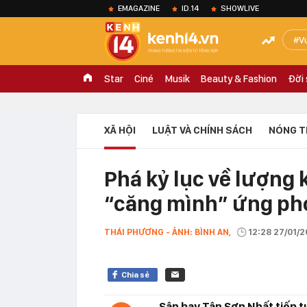
EMAGAZINE
ID.14
SHOWLIVE
V
Star
Ciné
Musik
Beauty & Fashion
Đời
XÃ HỘI
LUẬT VÀ CHÍNH SÁCH
NÓNG T
Phá kỷ lục về lượng 
“căng mình” ứng ph
THÁI PHƯƠNG - ẢNH: BÌNH AN,
12:28 27/01/
Chia sẻ
Sân bay Tân Sơn Nhất tiếp t