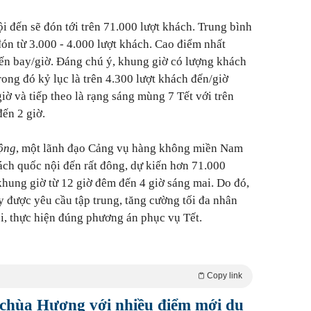
i đến sẽ đón tới trên 71.000 lượt khách. Trung bình
đón từ 3.000 - 4.000 lượt khách. Cao điểm nhất
yến bay/giờ. Đáng chú ý, khung giờ có lượng khách
ong đó kỷ lục là trên 4.300 lượt khách đến/giờ
iờ và tiếp theo là rạng sáng mùng 7 Tết với trên
đến 2 giờ.
ộng
, một lãnh đạo Cảng vụ hàng không miền Nam
ách quốc nội đến rất đông, dự kiến hơn 71.000
khung giờ từ 12 giờ đêm đến 4 giờ sáng mai. Do đó,
ay được yêu cầu tập trung, tăng cường tối đa nhân
ội, thực hiện đúng phương án phục vụ Tết.
Copy link
 chùa Hương với nhiều điểm mới du