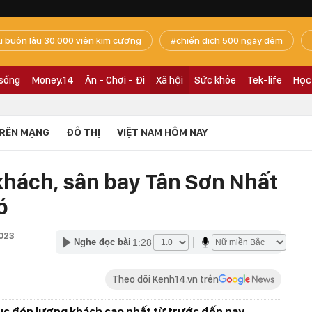
ụ buôn lậu 30.000 viên kim cương
chiến dịch 500 ngày đêm
 sống
Money.14
Ăn - Chơi - Đi
Xã hội
Sức khỏe
Tek-life
Học
RÊN MẠNG
ĐÔ THỊ
VIỆT NAM HÔM NAY
khách, sân bay Tân Sơn Nhất
ó
2023
1:28
Nghe đọc bài
Theo dõi Kenh14.vn trên
ục đón lượng khách cao nhất từ trước đến nay