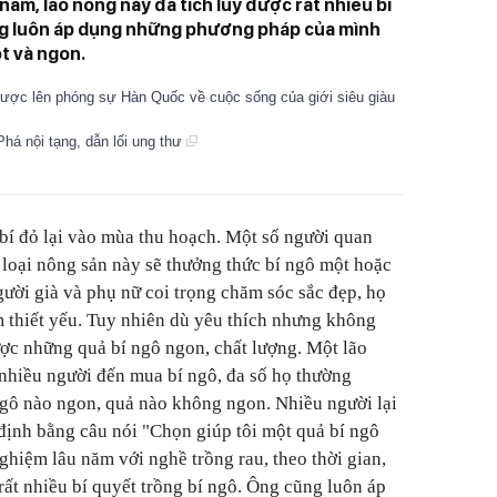
năm, lão nông này đã tích lũy được rất nhiều bí
ng luôn áp dụng những phương pháp của mình
t và ngon.
 được lên phóng sự Hàn Quốc về cuộc sống của giới siêu giàu
Phá nội tạng, dẫn lối ung thư
bí đỏ lại vào mùa thu hoạch. Một số người quan
 loại nông sản này sẽ thưởng thức bí ngô một hoặc
người già và phụ nữ coi trọng chăm sóc sắc đẹp, họ
m thiết yếu. Tuy nhiên dù yêu thích nhưng không
ược những quả bí ngô ngon, chất lượng. Một lão
t nhiều người đến mua bí ngô, đa số họ thường
ngô nào ngon, quả nào không ngon. Nhiều người lại
ịnh bằng câu nói "Chọn giúp tôi một quả bí ngô
ghiệm lâu năm với nghề trồng rau, theo thời gian,
rất nhiều bí quyết trồng bí ngô. Ông cũng luôn áp