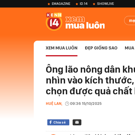
EMAGAZINE
ID.14
SHOWLIVE
mẹ
XEM MUA LUÔN
ĐẸP GIỐNG SAO
MUA 
Ông lão nông dân kh
nhìn vào kích thước,
chọn được quả chất 
HUỆ LAN,
09:36 15/10/2025
Chia sẻ