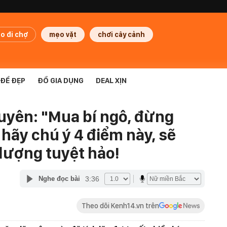
o đi chợ
mẹo vặt
chơi cây cảnh
ĐỂ ĐẸP
ĐỒ GIA DỤNG
DEAL XỊN
uyên: "Mua bí ngô, đừng
 hãy chú ý 4 điểm này, sẽ
lượng tuyệt hảo!
3:36
Nghe đọc bài
Theo dõi Kenh14.vn trên