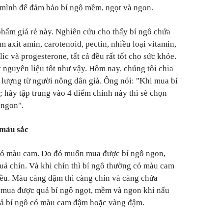
mình để đảm bảo bí ngô mềm, ngọt và ngon.
phẩm giá rẻ này. Nghiên cứu cho thấy bí ngô chứa
 axit amin, carotenoid, pectin, nhiều loại vitamin,
folic và progesterone, tất cả đều rất tốt cho sức khỏe.
t nguyên liệu tốt như vậy. Hôm nay, chúng tôi chia
 lượng từ người nông dân già. Ông nói: "Khi mua bí
; hãy tập trung vào 4 điểm chính này thì sẽ chọn
 ngon".
 màu sắc
 có màu cam. Do đó muốn mua được bí ngô ngon,
quả chín. Và khi chín thì bí ngô thường có màu cam
u. Màu càng đậm thì càng chín và càng chứa
ể mua được quả bí ngô ngọt, mềm và ngon khi nấu
quả bí ngô có màu cam đậm hoặc vàng đậm.