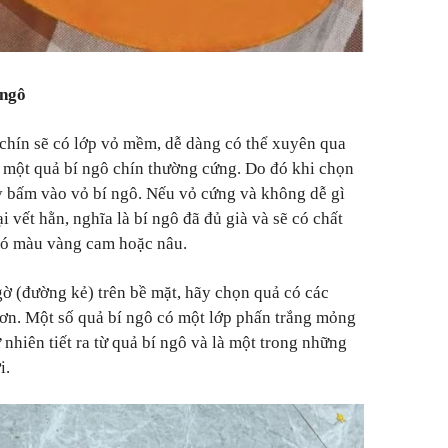
 ngô
chín sẽ có lớp vỏ mềm, dễ dàng có thể xuyên qua
 một quả bí ngô chín thường cứng. Do đó khi chọn
y bấm vào vỏ bí ngô. Nếu vỏ cứng và không dễ gì
 vết hằn, nghĩa là bí ngô đã đủ già và sẽ có chất
 có màu vàng cam hoặc nâu.
ờ (đường kẻ) trên bề mặt, hãy chọn quả có các
ơn. Một số quả bí ngô có một lớp phấn trắng mỏng
 nhiên tiết ra từ quả bí ngô và là một trong những
i.