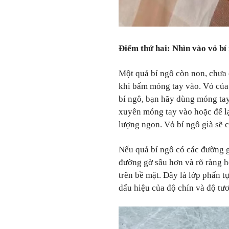
Điểm thứ hai: Nhìn vào vỏ bí
Một quả bí ngô còn non, chưa 
khi bấm móng tay vào. Vỏ của
bí ngô, bạn hãy dùng móng ta
xuyên móng tay vào hoặc để lại
lượng ngon. Vỏ bí ngô già sẽ
Nếu quả bí ngô có các đường g
đường gờ sâu hơn và rõ ràng h
trên bề mặt. Đây là lớp phấn tự
dấu hiệu của độ chín và độ tươ