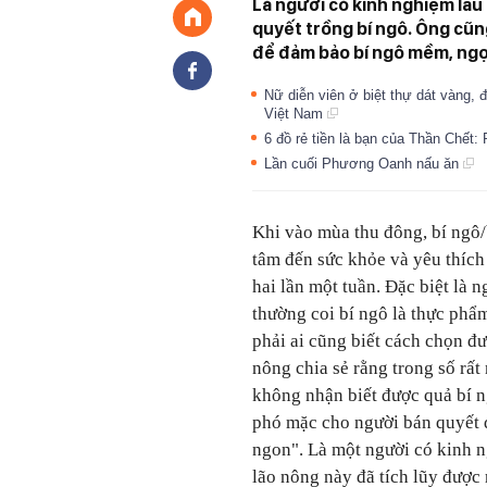
Là người có kinh nghiệm lâu 
quyết trồng bí ngô. Ông cũ
để đảm bảo bí ngô mềm, ngọ
Nữ diễn viên ở biệt thự dát vàng,
Việt Nam
6 đồ rẻ tiền là bạn của Thần Chết: 
Lần cuối Phương Oanh nấu ăn
Khi vào mùa thu đông, bí ngô/
tâm đến sức khỏe và yêu thích
hai lần một tuần. Đặc biệt là 
thường coi bí ngô là thực phẩ
phải ai cũng biết cách chọn đ
nông chia sẻ rằng trong số rấ
không nhận biết được quả bí 
phó mặc cho người bán quyết đ
ngon". Là một người có kinh n
lão nông này đã tích lũy được 