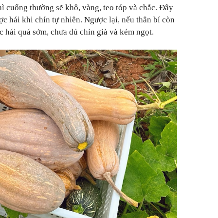
ì cuống thường sẽ khô, vàng, teo tóp và chắc. Đây
c hái khi chín tự nhiên. Ngược lại, nếu thân bí còn
c hái quá sớm, chưa đủ chín già và kém ngọt.