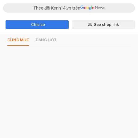
Theo dõi Kenh14.vn trên
Chia sẻ
Sao chép link
CÙNG MỤC
ĐANG HOT