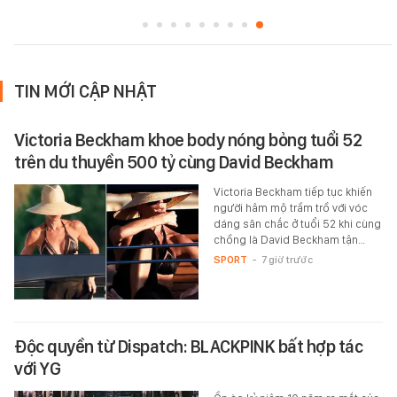
TIN MỚI CẬP NHẬT
Victoria Beckham khoe body nóng bỏng tuổi 52
trên du thuyền 500 tỷ cùng David Beckham
Victoria Beckham tiếp tục khiến
người hâm mộ trầm trồ với vóc
dáng săn chắc ở tuổi 52 khi cùng
chồng là David Beckham tận…
SPORT
-
7 giờ trước
Độc quyền từ Dispatch: BLACKPINK bất hợp tác
với YG