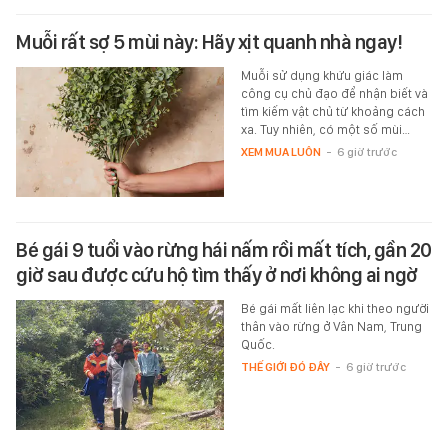
Muỗi rất sợ 5 mùi này: Hãy xịt quanh nhà ngay!
Muỗi sử dụng khứu giác làm
công cụ chủ đạo để nhận biết và
tìm kiếm vật chủ từ khoảng cách
xa. Tuy nhiên, có một số mùi…
XEM MUA LUÔN
-
6 giờ trước
Bé gái 9 tuổi vào rừng hái nấm rồi mất tích, gần 20
giờ sau được cứu hộ tìm thấy ở nơi không ai ngờ
Bé gái mất liên lạc khi theo người
thân vào rừng ở Vân Nam, Trung
Quốc.
THẾ GIỚI ĐÓ ĐÂY
-
6 giờ trước