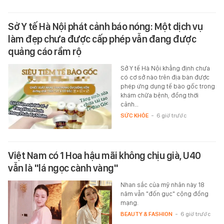
Sở Y tế Hà Nội phát cảnh báo nóng: Một dịch vụ
làm đẹp chưa được cấp phép vẫn đang được
quảng cáo rầm rộ
Sở Y tế Hà Nội khẳng định chưa
có cơ sở nào trên địa bàn được
phép ứng dụng tế bào gốc trong
khám chữa bệnh, đồng thời
cảnh…
SỨC KHỎE
-
6 giờ trước
Việt Nam có 1 Hoa hậu mãi không chịu già, U40
vẫn là "lá ngọc cành vàng"
Nhan sắc của mỹ nhân này 18
năm vẫn "đốn gục" cộng đồng
mạng.
BEAUTY & FASHION
-
6 giờ trước