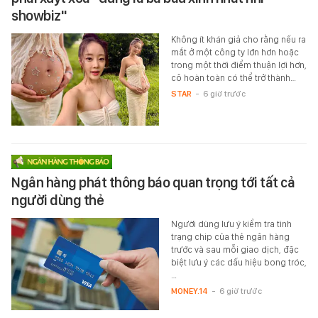
showbiz"
Không ít khán giả cho rằng nếu ra
mắt ở một công ty lớn hơn hoặc
trong một thời điểm thuận lợi hơn,
cô hoàn toàn có thể trở thành…
STAR
-
6 giờ trước
Ngân hàng phát thông báo quan trọng tới tất cả
người dùng thẻ
Người dùng lưu ý kiểm tra tình
trạng chip của thẻ ngân hàng
trước và sau mỗi giao dịch, đặc
biệt lưu ý các dấu hiệu bong tróc,
…
MONEY.14
-
6 giờ trước