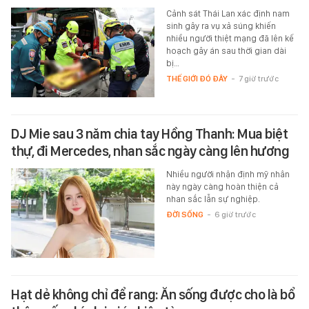
Cảnh sát Thái Lan xác định nam
sinh gây ra vụ xả súng khiến
nhiều người thiệt mạng đã lên kế
hoạch gây án sau thời gian dài
bị…
THẾ GIỚI ĐÓ ĐÂY
-
7 giờ trước
DJ Mie sau 3 năm chia tay Hồng Thanh: Mua biệt
thự, đi Mercedes, nhan sắc ngày càng lên hương
Nhiều người nhận định mỹ nhân
này ngày càng hoàn thiện cả
nhan sắc lẫn sự nghiệp.
ĐỜI SỐNG
-
6 giờ trước
Hạt dẻ không chỉ để rang: Ăn sống được cho là bổ