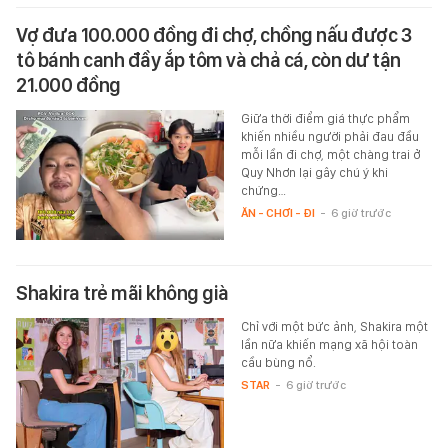
Vợ đưa 100.000 đồng đi chợ, chồng nấu được 3
tô bánh canh đầy ắp tôm và chả cá, còn dư tận
21.000 đồng
Giữa thời điểm giá thực phẩm
khiến nhiều người phải đau đầu
mỗi lần đi chợ, một chàng trai ở
Quy Nhơn lại gây chú ý khi
chứng…
ĂN - CHƠI - ĐI
-
6 giờ trước
Shakira trẻ mãi không già
Chỉ với một bức ảnh, Shakira một
lần nữa khiến mạng xã hội toàn
cầu bùng nổ.
STAR
-
6 giờ trước