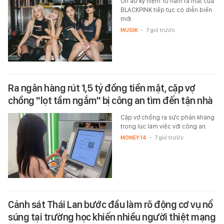
Ồn ào kỷ niệm 10 năm ra mắt của
BLACKPINK tiếp tục có diễn biến
mới.
MUSIK
-
7 giờ trước
Ra ngân hàng rút 1,5 tỷ đồng tiền mặt, cặp vợ
chồng "lọt tầm ngắm" bị công an tìm đến tận nhà
Cặp vợ chồng ra sức phản kháng
trong lúc làm việc với công an.
MONEY.14
-
7 giờ trước
Cảnh sát Thái Lan bước đầu làm rõ động cơ vụ nổ
súng tại trường học khiến nhiều người thiệt mạng