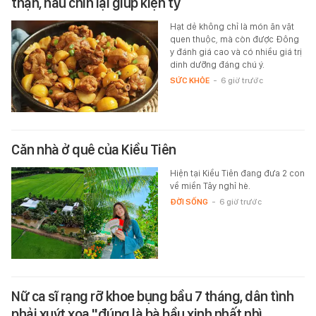
thận, nấu chín lại giúp kiện tỳ
Hạt dẻ không chỉ là món ăn vặt
quen thuộc, mà còn được Đông
y đánh giá cao và có nhiều giá trị
dinh dưỡng đáng chú ý.
SỨC KHỎE
-
6 giờ trước
Căn nhà ở quê của Kiều Tiên
Hiện tại Kiều Tiên đang đưa 2 con
về miền Tây nghỉ hè.
ĐỜI SỐNG
-
6 giờ trước
Nữ ca sĩ rạng rỡ khoe bụng bầu 7 tháng, dân tình
phải xuýt xoa "đúng là bà bầu xinh nhất nhì