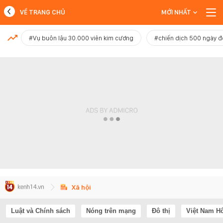
VỀ TRANG CHỦ
MỚI NHẤT
MỚI NHẤT
#Vụ buôn lậu 30.000 viên kim cương
#chiến dịch 500 ngày 
Xem thêm
Xã hội
Luật và Chính sách
Nóng trên mạng
Đô thị
Việt Nam H