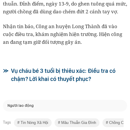
thuẫn. Đỉnh điểm, ngày 13-9, do ghen tuông quá mức,
người chồng đã dùng dao chém đứt 2 cánh tay vợ.
Nhận tin báo, Công an huyện Long Thành đã vào
cuộc điều tra, khám nghiệm hiện trường. Hiện công
an đang tạm giữ đối tượng gây án.
Vụ cháu bé 3 tuổi bị thiêu xác: Điều tra có
chậm? Lời khai có thuyết phục?
Người lao động
Tags
Tin Nóng Xã Hội
Mâu Thuẫn Gia Đình
Chồng Chém