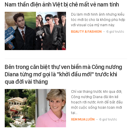
Nam thần điện ảnh Việt bị chê mất vẻ nam tính
Dù làm mới hình ảnh nhưng kiểu
tóc mới bị cho là không phù hợp
với visual của mỹ nam này.
BEAUTY & FASHION
-
6 giờ trước
Bên trong căn biệt thự ven biển mà Công nương
Diana từng mơ gọi là "khởi đầu mới" trước khi
qua đời vài tháng
Chỉ vài tháng trước khi qua đời,
Công nương Diana đã lên kế
hoạch rời nước Anh để bắt đầu
một cuộc sống hoàn toàn mới
tại…
XEM MUA LUÔN
-
6 giờ trước