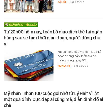
XÃ HỘI
-
6 giờ trước
Từ 20h00 hôm nay, toàn bộ giao dịch thẻ tại ngân
hàng sau sẽ tạm thời gián đoạn, người dùng chú
ý!
Khách hàng của VIB cần lưu ý kế
hoạch nâng cấp, kiểm tra hệ
thống trong ngày 6/8.
MONEY.14
-
6 giờ trước
Mỹ nhân “nhận 100 cuộc gọi nhỡ từ Lý Hải” vì lật
mặt quá đỉnh: Cực đẹp ai cũng mê, diễn đỉnh đố ai
chê