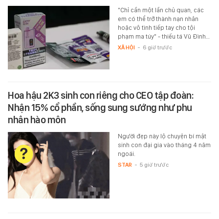
"Chỉ cần một lần chủ quan, các
em có thể trở thành nạn nhân
hoặc vô tình tiếp tay cho tội
phạm ma túy" - thiếu tá Vũ Đình…
XÃ HỘI
-
6 giờ trước
Hoa hậu 2K3 sinh con riêng cho CEO tập đoàn:
Nhận 15% cổ phần, sống sung sướng như phu
nhân hào môn
Người đẹp này lộ chuyện bí mật
sinh con đại gia vào tháng 4 năm
ngoái.
STAR
-
5 giờ trước