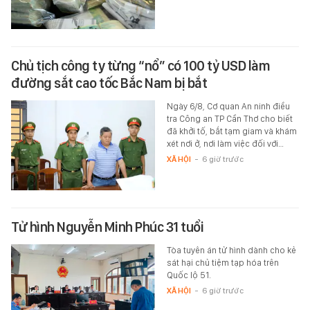
Chủ tịch công ty từng “nổ” có 100 tỷ USD làm
đường sắt cao tốc Bắc Nam bị bắt
Ngày 6/8, Cơ quan An ninh điều
tra Công an TP Cần Thơ cho biết
đã khởi tố, bắt tạm giam và khám
xét nơi ở, nơi làm việc đối với…
XÃ HỘI
-
6 giờ trước
Tử hình Nguyễn Minh Phúc 31 tuổi
Tòa tuyên án tử hình dành cho kẻ
sát hại chủ tiệm tạp hóa trên
Quốc lộ 51.
XÃ HỘI
-
6 giờ trước