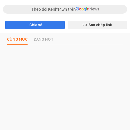
Theo dõi Kenh14.vn trên
Chia sẻ
Sao chép link
CÙNG MỤC
ĐANG HOT