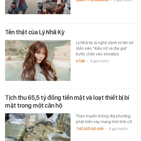
BEAUTY & FASHION
-
6 giờ trước
Tên thật của Lý Nhã Kỳ
Lý Nhã Kỳ là nghệ danh từ khi nữ
diễn viên "Kiều nữ và đại gia"
bước chân vào showbiz.
STAR
-
6 giờ trước
Tịch thu 65,5 tỷ đồng tiền mặt và loạt thiết bị bí
mật trong một căn hộ
Theo truyền thông địa phương,
phát hiện này mang tính tình cờ.
THẾ GIỚI ĐÓ ĐÂY
-
6 giờ trước