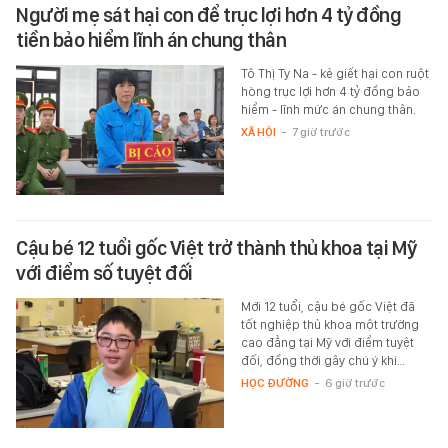
Người mẹ sát hại con để trục lợi hơn 4 tỷ đồng
tiền bảo hiểm lĩnh án chung thân
Tô Thị Ty Na - kẻ giết hại con ruột
hòng trục lợi hơn 4 tỷ đồng bảo
hiểm - lĩnh mức án chung thân.
XÃ HỘI
-
7 giờ trước
Cậu bé 12 tuổi gốc Việt trở thành thủ khoa tại Mỹ
với điểm số tuyệt đối
Mới 12 tuổi, cậu bé gốc Việt đã
tốt nghiệp thủ khoa một trường
cao đẳng tại Mỹ với điểm tuyệt
đối, đồng thời gây chú ý khi…
HỌC ĐƯỜNG
-
6 giờ trước