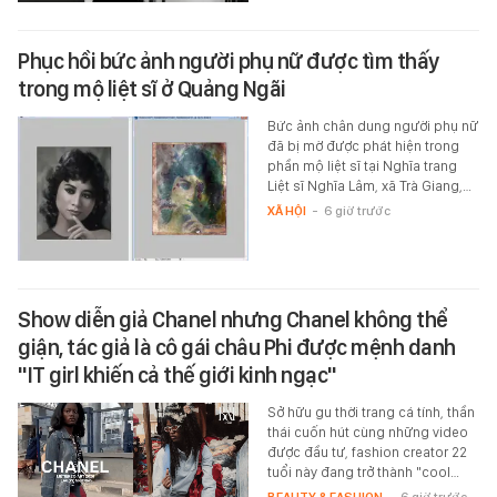
Phục hồi bức ảnh người phụ nữ được tìm thấy
trong mộ liệt sĩ ở Quảng Ngãi
Bức ảnh chân dung người phụ nữ
đã bị mờ được phát hiện trong
phần mộ liệt sĩ tại Nghĩa trang
Liệt sĩ Nghĩa Lâm, xã Trà Giang,…
XÃ HỘI
-
6 giờ trước
Show diễn giả Chanel nhưng Chanel không thể
giận, tác giả là cô gái châu Phi được mệnh danh
"IT girl khiến cả thế giới kinh ngạc"
Sở hữu gu thời trang cá tính, thần
thái cuốn hút cùng những video
được đầu tư, fashion creator 22
tuổi này đang trở thành "cool…