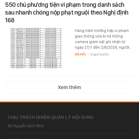
550 chủ phương tiện vi phạm trong danh sách
sau nhanh chóng nộp phạt nguội theo Nghị định
168
Hàng trăm trường hợp vi phạm
giao thông vừa bị hệ thống
camera giám sát ghi nhận từ
ngày 27/7 đến 2/8/2026, người…
XÃ HỘI
-
5 giờ trước
Xem thêm
CHỊU TRÁCH NHIỆM QUẢN LÝ NỘI DUNG
Bà Nguyễn Bích Minh