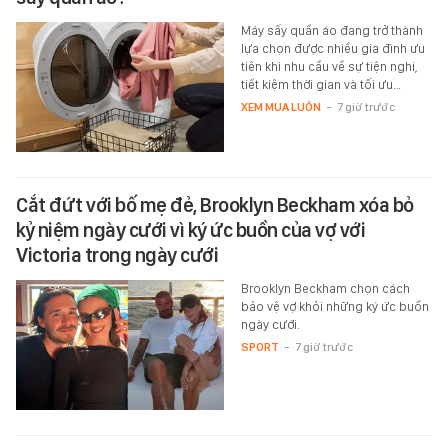
Máy sấy quần áo đang trở thành
lựa chọn được nhiều gia đình ưu
tiên khi nhu cầu về sự tiện nghi,
tiết kiệm thời gian và tối ưu…
XEM MUA LUÔN
-
7 giờ trước
Cắt đứt với bố mẹ đẻ, Brooklyn Beckham xóa bỏ
kỷ niệm ngày cưới vì ký ức buồn của vợ với
Victoria trong ngày cưới
Brooklyn Beckham chọn cách
bảo vệ vợ khỏi những ký ức buồn
ngày cưới.
SPORT
-
7 giờ trước