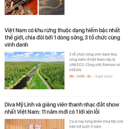
Việt Nam có khu rừng thuộc dạng hiếm bậc nhất
thế giới, chia đôi bởi 1 dòng sông, 3 tổ chức cùng
vinh danh
3 tổ chức từng vinh danh khu
rừng hiếm ở Việt Nam này là
UNESCO, Công ước Ramsar và
ASEAN.
ĂN - CHƠI - ĐI
-
6 giờ trước
Diva Mỹ Linh và giảng viên thanh nhạc đắt show
nhất Việt Nam: 11 năm mới có 1 lời xin lỗi
Ca sĩ này từng khiến Diva Mỹ Linh
trăn trở suốt 11 năm.