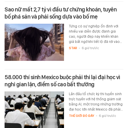
Sao nữ mất 2,7 tỷ vì đầu tư chứng khoán, tuyên
bố phá sản và phải sống dựa vào bố mẹ
Từng có sự nghiệp ổn định với
nhiều vai diễn được đánh giá
cao, người đẹp này khiến khán
giả bất ngờ khi tiết lộ đã rơi vào…
STAR
-
6 giờ trước
58.000 thí sinh Mexico buộc phải thi lại đại học vì
nghi gian lận, điểm số cao bất thường
Lần đầu tổ chức kỳ thi tuyển sinh
trực tuyến với hệ thống giám sát
bằng AI, một trong những trường
đại học lớn nhất Mexico đã phải…
THẾ GIỚI ĐÓ ĐÂY
-
6 giờ trước