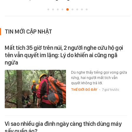
TIN MỚI CẬP NHẬT
Mất tích 35 giờ trên núi, 2 người nghe cứu hộ gọi
tên vẫn quyết im lặng: Lý do khiến ai cũng ngã
ngửa
Dù nghe thấy tiếng gọi vọng giữa
rừng, hai người mất tích vẫn
quyết không trả lời.
THẾ GIỚI ĐÓ ĐÂY
-
7 giờ trước
Vì sao nhiều gia đình ngày càng thích dùng máy
sấy quần áo?