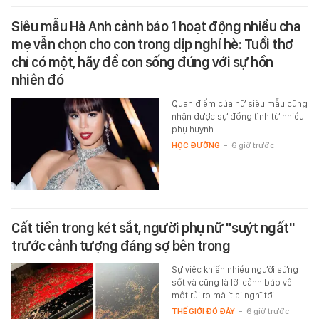
Siêu mẫu Hà Anh cảnh báo 1 hoạt động nhiều cha
mẹ vẫn chọn cho con trong dịp nghỉ hè: Tuổi thơ
chỉ có một, hãy để con sống đúng với sự hồn
nhiên đó
Quan điểm của nữ siêu mẫu cũng
nhận được sự đồng tình từ nhiều
phụ huynh.
HỌC ĐƯỜNG
-
6 giờ trước
Cất tiền trong két sắt, người phụ nữ "suýt ngất"
trước cảnh tượng đáng sợ bên trong
Sự việc khiến nhiều người sửng
sốt và cũng là lời cảnh báo về
một rủi ro mà ít ai nghĩ tới.
THẾ GIỚI ĐÓ ĐÂY
-
6 giờ trước