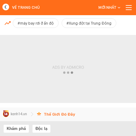
VỀ TRANG CHỦ
MỚI NHẤT
MỚI NHẤT
#máy bay rơi ở ấn độ
#Xung đột tại Trung Đông
Xem thêm
Thế Giới Đó Đây
Khám phá
Độc lạ