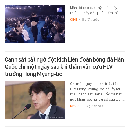
Màn lột xác của mỹ nhân này
khiến ai nấy đều phải trầm trồ.
CINE
-
6 giờ trước
Cảnh sát bất ngờ đột kích Liên đoàn bóng đá Hàn
Quốc chỉ một ngày sau khi thẩm vấn cựu HLV
trưởng Hong Myung-bo
Chỉ một ngày sau khi triệu tập
HLV Hong Myung-bo để lấy lời
khai, cảnh sát Hàn Quốc đã bất
ngờ khám xét hai trụ sở của Liên…
SPORT
-
6 giờ trước