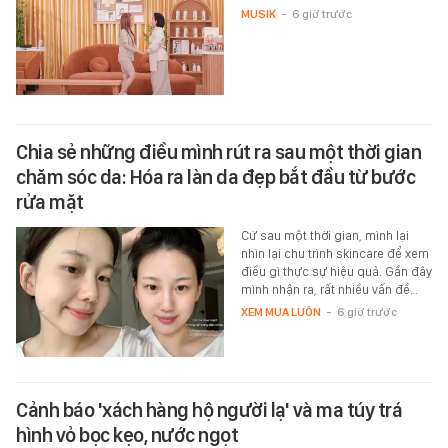
MUSIK
-
6 giờ trước
Chia sẻ những điều mình rút ra sau một thời gian
chăm sóc da: Hóa ra làn da đẹp bắt đầu từ bước
rửa mặt
Cứ sau một thời gian, mình lại
nhìn lại chu trình skincare để xem
điều gì thực sự hiệu quả. Gần đây
mình nhận ra, rất nhiều vấn đề…
XEM MUA LUÔN
-
6 giờ trước
Cảnh báo 'xách hàng hộ người lạ' và ma túy trá
hình vỏ bọc kẹo, nước ngọt