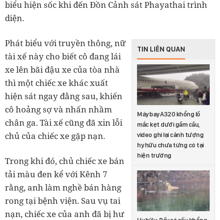
biểu hiện sốc khi đến Đồn Cảnh sát Phayathai trình
diện.
Phát biểu với truyền thông, nữ
TIN LIÊN QUAN
tài xế này cho biết cô đang lái
xe lên bãi đậu xe của tòa nhà
thì một chiếc xe khác xuất
hiện sát ngay đằng sau, khiến
cô hoảng sợ và nhấn nhầm
Máy bay A320 khổng lồ
chân ga. Tài xế cũng đã xin lỗi
mắc kẹt dưới gầm cầu,
chủ của chiếc xe gặp nạn.
video ghi lại cảnh tượng
hy hữu chưa từng có tại
hiện trường
Trong khi đó, chủ chiếc xe bán
tải màu đen kể với Kênh 7
rằng, anh làm nghề bán hàng
rong tại bệnh viện. Sau vụ tai
nạn, chiếc xe của anh đã bị hư