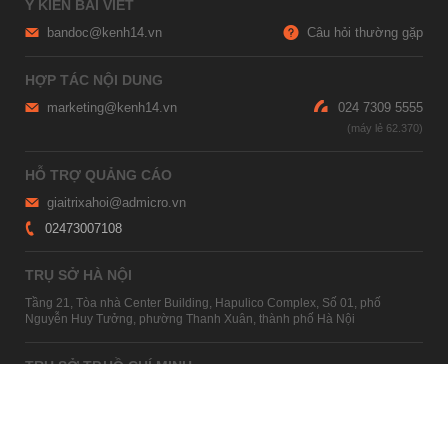
Ý KIẾN BÀI VIẾT
bandoc@kenh14.vn
Câu hỏi thường gặp
HỢP TÁC NỘI DUNG
marketing@kenh14.vn
024 7309 5555
HỖ TRỢ QUẢNG CÁO
giaitrixahoi@admicro.vn
02473007108
TRỤ SỞ HÀ NỘI
Tầng 21, Tòa nhà Center Building, Hapulico Complex, Số 01, phố
Nguyễn Huy Tưởng, phường Thanh Xuân, thành phố Hà Nội
TRỤ SỞ TP.HỒ CHÍ MINH
Tầng 4, Tòa nhà 123, số 127 Võ Văn Tần, Phường Xuân Hòa, TPHCM
Giấy phép thiết lập trang thông tin điện tử tổng hợp trên mạng số