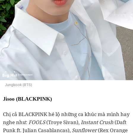
Jungkook (BTS)
Jisoo (BLACKPINK)
Chị cả BLACKPINK hé lộ những ca khúc mà mình hay
nghe như:
FOOLS
(Troye Sivan),
Instant Crush
(
Daft
Punk
ft. Julian Casablancas),
Sunflower
(
Rex Orange