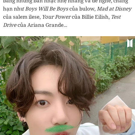
bằng những bản nhạc nhẹ nhàng và dễ nghe, chẳng
hạn như
Boys Will Be Boys
của bulow,
Mad at Disney
của salem ilese,
Your Power
của Billie Eilish,
Test
Drive
của Ariana Grande...