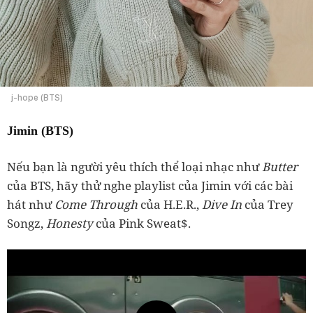
j-hope (BTS)
Jimin (BTS)
Nếu bạn là người yêu thích thể loại nhạc như
Butter
của BTS, hãy thử nghe playlist của Jimin với các bài
hát như
Come Through
của H.E.R.,
Dive In
của Trey
Songz,
Honesty
của Pink Sweat$.