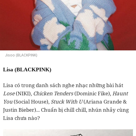
Jisoo (BLACKPINK)
Lisa (BLACKPINK)
Lisa có trong danh sách nghe nhạc những bài hát
Lose
(NIKI),
Chicken Tenders
(Dominic Fike),
Haunt
You
(Social House),
Stuck With U
(Ariana Grande &
Justin Bieber)... Chuẩn bị chill chill, nhún nhảy cùng
Lisa chưa nào?