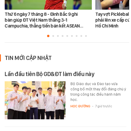
Thứ 6 ngày 7 tháng 8 - Đình Bắc 9 ghi
Tay vợt Picklebal
bàn giúp ĐT Việt Nam thắng 3-1
phải lên xe cấp cứ
Campuchia, thẳng tiến bán kết ASEAN…
Hồ Chí Minh
TIN MỚI CẬP NHẬT
Lần đầu tiên Bộ GD&ĐT làm điều này
Bộ Giáo dục và Đào tạo vừa
công bố một thay đổi đáng chú ý
trong công tác điều hành năm
học.
HỌC ĐƯỜNG
-
7 giờ trước