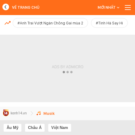
VỀ TRANG CHỦ
MỚI NHẤT
MỚI NHẤT
#Anh Trai Vượt Ngàn Chông Gai mùa 2
#Tinh Hà Say Hi
Xem thêm
Musik
Âu Mỹ
Châu Á
Việt Nam