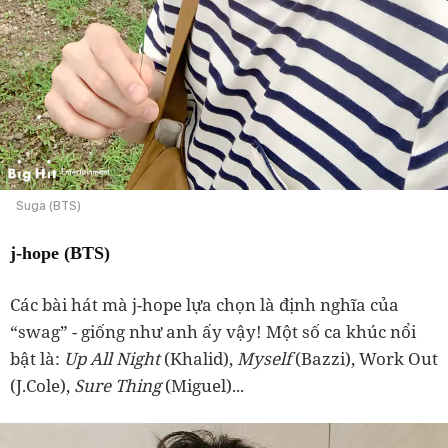
Suga (BTS)
j-hope (BTS)
Các bài hát mà j-hope lựa chọn là định nghĩa của
“swag” - giống như anh ấy vậy! Một số ca khúc nổi
bật là:
Up All Night
(Khalid),
Myself
(Bazzi), Work Out
(J.Cole),
Sure Thing
(Miguel)...