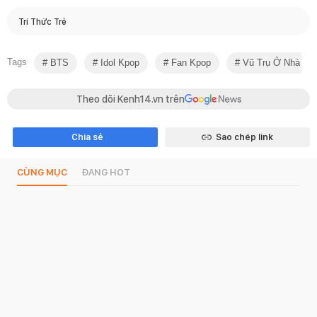
Trí Thức Trẻ
Tags
BTS
Idol Kpop
Fan Kpop
Vũ Trụ Ở Nhà Kh
Theo dõi Kenh14.vn trên
Chia sẻ
Sao chép link
CÙNG MỤC
ĐANG HOT