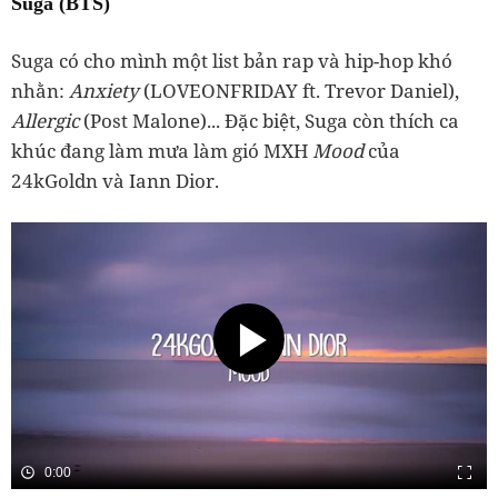
Suga (BTS)
Suga có cho mình một list bản rap và hip-hop khó
nhằn:
Anxiety
(LOVEONFRIDAY ft. Trevor Daniel),
Allergic
(Post Malone)... Đặc biệt, Suga còn thích ca
khúc đang làm mưa làm gió MXH
Mood
của
24kGoldn và Iann Dior.
0:00