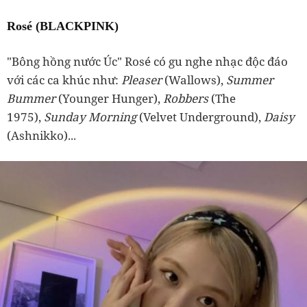
Rosé (BLACKPINK)
"Bông hồng nước Úc" Rosé có gu nghe nhạc độc đáo
với các ca khúc như:
Pleaser
(
Wallows),
Summer
Bummer
(
Younger Hunger),
Robbers
(
The
1975),
Sunday Morning
(
Velvet Underground),
Daisy
(
Ashnikko)...