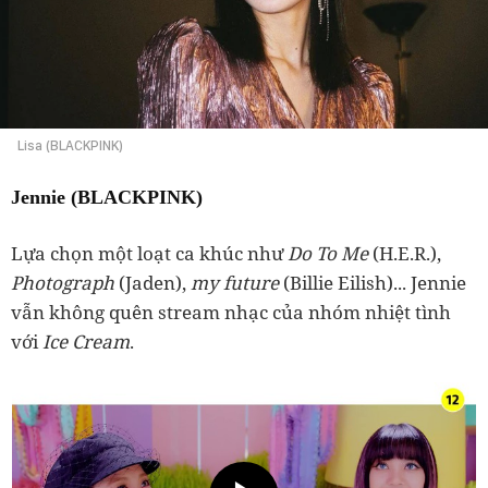
Lisa (BLACKPINK)
Jennie (BLACKPINK)
Lựa chọn một loạt ca khúc như
Do To Me
(H.E.R.),
Photograph
(Jaden),
my future
(Billie Eilish)... Jennie
vẫn không quên stream nhạc của nhóm nhiệt tình
với
Ice Cream
.