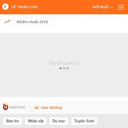
VỀ TRANG CHỦ
MỚI NHẤT
MỚI NHẤT
#Điểm chuẩn 2026
Xem thêm
Học đường
Bản tin
Nhân vật
Du học
Tuyển Sinh