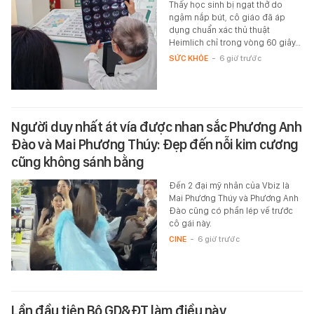
Thấy học sinh bị ngạt thở do
ngậm nắp bút, cô giáo đã áp
dụng chuẩn xác thủ thuật
Heimlich chỉ trong vòng 60 giây…
SỨC KHỎE
-
6 giờ trước
Người duy nhất át vía được nhan sắc Phương Anh
Đào và Mai Phương Thúy: Đẹp đến nỗi kim cương
cũng không sánh bằng
Đến 2 đại mỹ nhân của Vbiz là
Mai Phương Thúy và Phương Anh
Đào cũng có phần lép vế trước
cô gái này.
CINE
-
6 giờ trước
Lần đầu tiên Bộ GD&ĐT làm điều này