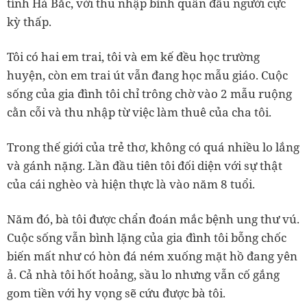
tỉnh Hà Bắc, với thu nhập bình quân đầu người cực
kỳ thấp.
Tôi có hai em trai, tôi và em kế đều học trường
huyện, còn em trai út vẫn đang học mẫu giáo. Cuộc
sống của gia đình tôi chỉ trông chờ vào 2 mẫu ruộng
cằn cỗi và thu nhập từ việc làm thuê của cha tôi.
Trong thế giới của trẻ thơ, không có quá nhiều lo lắng
và gánh nặng. Lần đầu tiên tôi đối diện với sự thật
của cái nghèo và hiện thực là vào năm 8 tuổi.
Năm đó, bà tôi được chẩn đoán mắc bệnh ung thư vú.
Cuộc sống vẫn bình lặng của gia đình tôi bỗng chốc
biến mất như có hòn đá ném xuống mặt hồ đang yên
ả. Cả nhà tôi hốt hoảng, sầu lo nhưng vẫn cố gắng
gom tiền với hy vọng sẽ cứu được bà tôi.