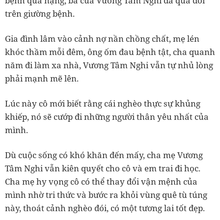
bệnh quá nặng, bà của Vương Tâm Nghi đã qua đời
trên giường bệnh.
Gia đình lâm vào cảnh nợ nần chồng chất, mẹ lén
khóc thầm mỗi đêm, ông ốm đau bệnh tật, cha quanh
năm đi làm xa nhà, Vương Tâm Nghi vẫn tự nhủ lòng
phải mạnh mẽ lên.
Lúc này cô mới biết rằng cái nghèo thực sự khủng
khiếp, nó sẽ cướp đi những người thân yêu nhất của
mình.
Dù cuộc sống có khó khăn đến mấy, cha mẹ Vương
Tâm Nghi vẫn kiên quyết cho cô và em trai đi học.
Cha mẹ hy vọng cô có thể thay đổi vận mệnh của
mình nhờ tri thức và bước ra khỏi vùng quê tù túng
này, thoát cảnh nghèo đói, có một tương lai tốt đẹp.