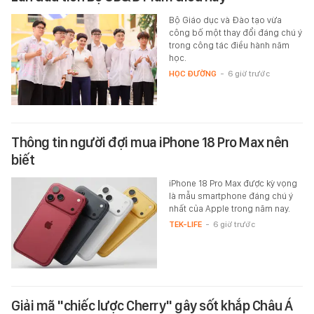
Bộ Giáo dục và Đào tạo vừa
công bố một thay đổi đáng chú ý
trong công tác điều hành năm
học.
HỌC ĐƯỜNG
-
6 giờ trước
Thông tin người đợi mua iPhone 18 Pro Max nên
biết
iPhone 18 Pro Max được kỳ vọng
là mẫu smartphone đáng chú ý
nhất của Apple trong năm nay.
TEK-LIFE
-
6 giờ trước
Giải mã "chiếc lược Cherry" gây sốt khắp Châu Á