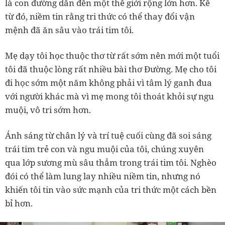
là con đường dẫn đến một thế giới rộng lớn hơn. Kể
từ đó, niềm tin rằng tri thức có thể thay đổi vận
mệnh đã ăn sâu vào trái tim tôi.
Mẹ dạy tôi học thuộc thơ từ rất sớm nên mới một tuổi
tôi đã thuộc lòng rất nhiều bài thơ Đường. Mẹ cho tôi
đi học sớm một năm không phải vì tâm lý ganh đua
với người khác mà vì mẹ mong tôi thoát khỏi sự ngu
muội, vô tri sớm hơn.
Ánh sáng từ chân lý và trí tuệ cuối cùng đã soi sáng
trái tim trẻ con và ngu muội của tôi, chúng xuyên
qua lớp sương mù sâu thẳm trong trái tim tôi. Nghèo
đói có thể làm lung lay nhiều niềm tin, nhưng nó
khiến tôi tin vào sức mạnh của tri thức một cách bền
bỉ hơn.