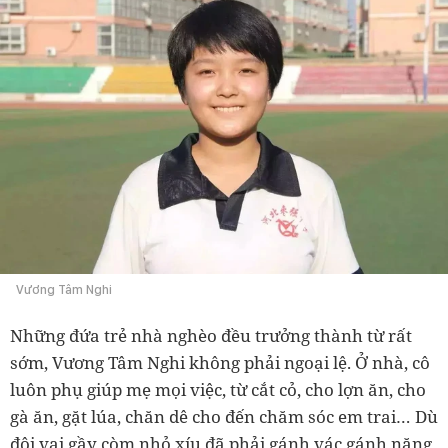
Vương Tâm Nghi
Những đứa trẻ nhà nghèo đều trưởng thành từ rất
sớm, Vương Tâm Nghi không phải ngoại lệ. Ở nhà, cô
luôn phụ giúp mẹ mọi việc, từ cắt cỏ, cho lợn ăn, cho
gà ăn, gặt lúa, chăn dê cho đến chăm sóc em trai… Dù
đôi vai gầy còm nhỏ xíu đã phải gánh vác gánh nặng