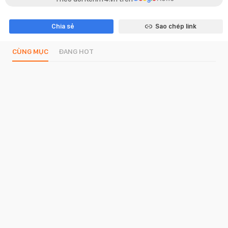
Chia sẻ
Sao chép link
CÙNG MỤC
ĐANG HOT