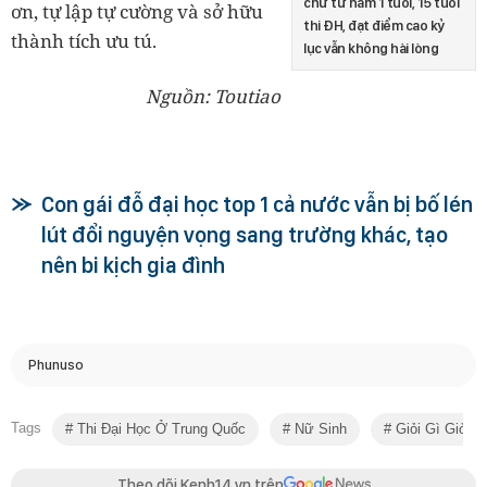
chữ từ năm 1 tuổi, 15 tuổi
ơn, tự lập tự cường và sở hữu
thi ĐH, đạt điểm cao kỷ
thành tích ưu tú.
lục vẫn không hài lòng
Nguồn: Toutiao
Con gái đỗ đại học top 1 cả nước vẫn bị bố lén
lút đổi nguyện vọng sang trường khác, tạo
nên bi kịch gia đình
Phunuso
Tags
Thi Đại Học Ở Trung Quốc
Nữ Sinh
Giỏi Gì Giỏi T
Theo dõi Kenh14.vn trên