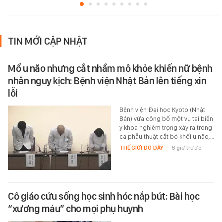
TIN MỚI CẬP NHẬT
Mổ u não nhưng cắt nhầm mô khỏe khiến nữ bệnh
nhân nguy kịch: Bệnh viện Nhật Bản lên tiếng xin
lỗi
Bệnh viện Đại học Kyoto (Nhật
Bản) vừa công bố một vụ tai biến
y khoa nghiêm trọng xảy ra trong
ca phẫu thuật cắt bỏ khối u não,…
THẾ GIỚI ĐÓ ĐÂY
-
6 giờ trước
Cô giáo cứu sống học sinh hóc nắp bút: Bài học
“xương máu” cho mọi phụ huynh