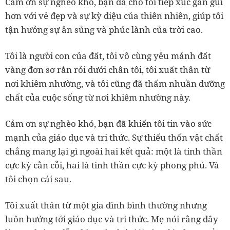
Cảm ơn sự nghèo khó, bạn đã cho tôi tiếp xúc gần gũi
hơn với vẻ đẹp và sự kỳ diệu của thiên nhiên, giúp tôi
tận hưởng sự ân sủng và phúc lành của trời cao.
Tôi là người con của đất, tôi vô cùng yêu mảnh đất
vàng đơn sơ rắn rỏi dưới chân tôi, tôi xuất thân từ
nơi khiêm nhường, và tôi cũng đã thấm nhuần dưỡng
chất của cuộc sống từ nơi khiêm nhường này.
Cảm ơn sự nghèo khó, bạn đã khiến tôi tin vào sức
mạnh của giáo dục và tri thức. Sự thiếu thốn vật chất
chẳng mang lại gì ngoài hai kết quả: một là tinh thần
cực kỳ cằn cỗi, hai là tinh thần cực kỳ phong phú. Và
tôi chọn cái sau.
Tôi xuất thân từ một gia đình bình thường nhưng
luôn hướng tới giáo dục và tri thức. Mẹ nói rằng đây