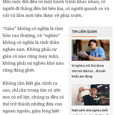
Mỗi cuộc đời đều có một hành trình khác nhau, có
người đi thẳng đến bờ bên kia, có người quanh co và
vất vả lắm mới tiến được về phía trước.
“Giàu” không có nghĩa là tâm
TIN LIÊN QUAN
hồn cao thượng, và “nghèo”
không có nghĩa là tinh thần
nghèo nàn. Không phải sự
giàu có nào cũng may mắn,
không phải sự nghèo khó nào
Vì nghèo, nữ thủ khoa
cũng đáng ghét.
tính bỏ đại học... đi xuất
khẩu lao động
Không cần biết gia cảnh ra
sao, chỉ cần trong tim có ước
mơ, có nỗ lực, chúng ta đều có
thể trở thành những đứa con
ngoan ngoãn, giàu lòng biết
Nam sinh nhà nghèo biết