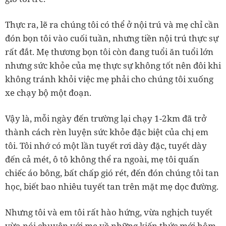
Thực ra, lẽ ra chúng tôi có thể ở nội trú và mẹ chỉ cần
đón bọn tôi vào cuối tuần, nhưng tiền nội trú thực sự
rất đắt. Mẹ thương bọn tôi còn đang tuổi ăn tuổi lớn
nhưng sức khỏe của mẹ thực sự không tốt nên đôi khi
không tránh khỏi việc mẹ phải cho chúng tôi xuống
xe chạy bộ một đoạn.
Vậy là, mỗi ngày đến trường lại chạy 1-2km đã trở
thành cách rèn luyện sức khỏe đặc biệt của chị em
tôi. Tôi nhớ có một lần tuyết rơi dày đặc, tuyết dày
đến cả mét, ô tô không thể ra ngoài, mẹ tôi quấn
chiếc áo bông, bất chấp gió rét, đến đón chúng tôi tan
học, biết bao nhiêu tuyết tan trên mặt mẹ dọc đường.
Nhưng tôi và em tôi rất hào hứng, vừa nghịch tuyết
vừa nói chuyện với mẹ về những kiến thức mới hôm