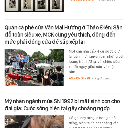
Quán cà phê của Văn Mai Hương ở Thảo Điền: Sân
đỗ toàn siêu xe, MCK cũng yêu thích, đông đến
mức phải đóng cửa để sắp xếp lại
Một căn nhà cấp 4 cũ được giữ
lại gần như nguyên vẹn những vết
loang trên tường, vài chiếc siêu
xe đỗ ngay giữa sân, và một
tấm…
ĂN - CHƠI - ĐI
-
7 giờ trước
Mỹ nhân ngành múa SN 1992 bí mật sinh con cho
đại gia: Cuộc sống hiện tại gây choáng ngợp
Cô gái này từng là hot girl nổi
tiếng, hiện tại thỉnh thoảng vẫn