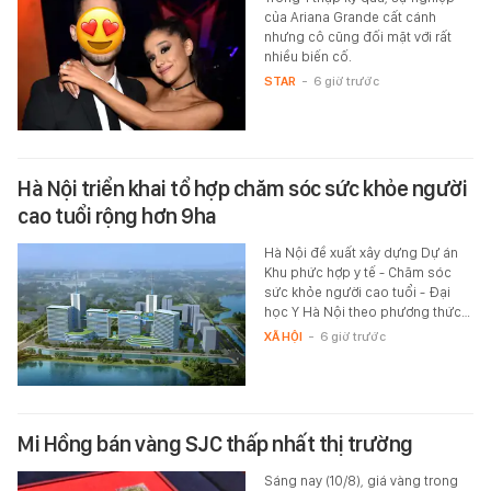
của Ariana Grande cất cánh
nhưng cô cũng đối mặt với rất
nhiều biến cố.
STAR
-
6 giờ trước
Hà Nội triển khai tổ hợp chăm sóc sức khỏe người
cao tuổi rộng hơn 9ha
Hà Nội đề xuất xây dựng Dự án
Khu phức hợp y tế - Chăm sóc
sức khỏe người cao tuổi - Đại
học Y Hà Nội theo phương thức…
XÃ HỘI
-
6 giờ trước
Mi Hồng bán vàng SJC thấp nhất thị trường
Sáng nay (10/8), giá vàng trong