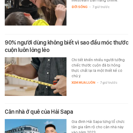
livestream bán hàng online.
ĐỜI SỐNG
-
7 giờ trước
90% người dùng không biết vì sao đầu móc thước
cuộn luôn lỏng lẻo
Chi tiết khiến nhiều người tưởng
chiếc thước cuộn đã bị hỏng
thực chất lại là một thiết kế có
chủ ý.
XEM MUA LUÔN
-
7 giờ trước
Căn nhà ở quê của Hải Sapa
Gia đình Hải Sapa từng tổ chức
tân gia rầm rộ cho căn nhà này
vào năm 2023.