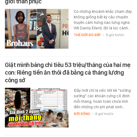
giới thán phục
Có những khoảnh khắc chạm đáy
không giống bất kỳ câu chuyện
truyền cảm hứng nào từng nghe.
Với Danny Ellerd, đó là lúc cảnh…
THẾ GIỚI ĐÓ ĐÂY
-
6 giờ trước
Giật mình bảng chi tiêu 53 triệu/tháng của hai mẹ
con: Riêng tiền ăn thôi đã bằng cả tháng lương
công sở
Đây mới chỉ là việc liệt kê "sương
sương" các khoản cứng cố định
mỗi tháng, hoàn toàn chưa tính
đến những chi phí phát sinh…
ĐỜI SỐNG
-
6 giờ trước