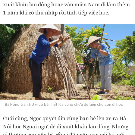
xuất khẩu lao động hoặc vào miền Nam đi làm thêm
1 năm khi có thu nhập rồi tính tiếp việc học.
Bà Hồng trăn trở vì có bán hết lúa cũng chưa đủ tiền cho con đi học
Cuối cùng, Ngọc quyết đin cùng bạn bè lên xe ra Hà
Nội học Ngoại ngữ, để đi xuất khẩu lao động. Nhưng
vì thương con nên bà Hồng đã ngăn con gái lại, với