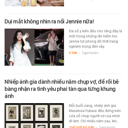
Dụi mắt không nhìn ra nổi Jennie nữa!
Đa số ý kiến đều cho rằng đây là
một trong những lần hiếm hoi
Jennie tụt phong độ thời trang
nghiêm trọng đến vậy.
STAR
-
7 giờ trước
Nhiếp ảnh gia dành nhiều năm chụp vợ, để rồi bẽ
bàng nhận ra tình yêu phai tàn qua từng khung
ảnh
Mỗi buổi sáng, nhiếp ảnh gia
Masahisa Fukase đều đứng bên
cửa sổ chụp người vợ của mình
đi làm. Chỉ nhiều năm sau, khi…
THẾ GIỚI ĐÓ ĐÂY
-
7 giờ trước