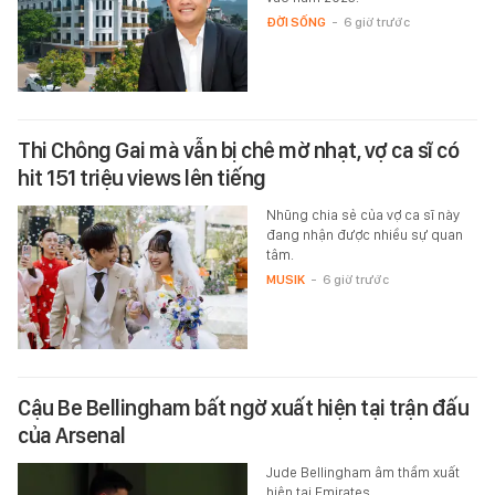
ĐỜI SỐNG
-
6 giờ trước
Thi Chông Gai mà vẫn bị chê mờ nhạt, vợ ca sĩ có
hit 151 triệu views lên tiếng
Nhũng chia sẻ của vợ ca sĩ này
đang nhận được nhiều sự quan
tâm.
MUSIK
-
6 giờ trước
Cậu Be Bellingham bất ngờ xuất hiện tại trận đấu
của Arsenal
Jude Bellingham âm thầm xuất
hiện tại Emirates.