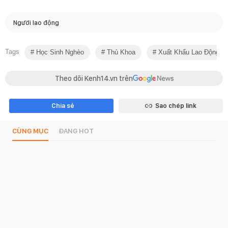
Người lao động
Tags
Học Sinh Nghèo
Thủ Khoa
Xuất Khẩu Lao Động
Theo dõi Kenh14.vn trên
Chia sẻ
Sao chép link
CÙNG MỤC
ĐANG HOT