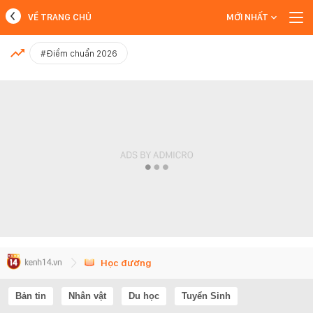
VỀ TRANG CHỦ
MỚI NHẤT
MỚI NHẤT
#Điểm chuẩn 2026
Xem thêm
Học đường
Bản tin
Nhân vật
Du học
Tuyển Sinh