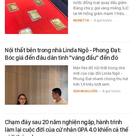
nước đồng loạt quay đầu giảm.
Đáng chú ý, giá vàng miếng SJC
tại Mi Hồng giảm mạnh 1 triệu…
MONEY.14
-
6 giờ trước
Nội thất bên trong nhà Linda Ngô - Phong Đạt:
Bóc giá đến đâu dân tình "váng đầu" đến đó
Màn flex đồ nội thất trong nhà
mới của cặp đôi Linda Ngô -
Phong Đạt nhanh chóng thu hút
hơn 1,6 triệu lượt xem.
XEM MUA LUÔN
-
6 giờ trước
Chạm đáy sau 20 năm nghiện ngập, hành trình
làm lại cuộc đời của cử nhân GPA 4.0 khiến cả thế