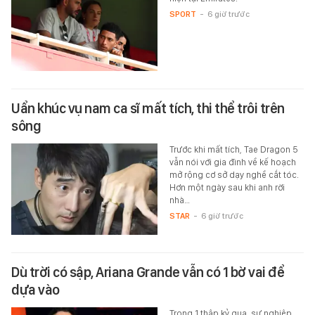
SPORT
-
6 giờ trước
Uẩn khúc vụ nam ca sĩ mất tích, thi thể trôi trên
sông
Trước khi mất tích, Tae Dragon 5
vẫn nói với gia đình về kế hoạch
mở rộng cơ sở dạy nghề cắt tóc.
Hơn một ngày sau khi anh rời
nhà…
STAR
-
6 giờ trước
Dù trời có sập, Ariana Grande vẫn có 1 bờ vai để
dựa vào
Trong 1 thập kỷ qua, sự nghiệp