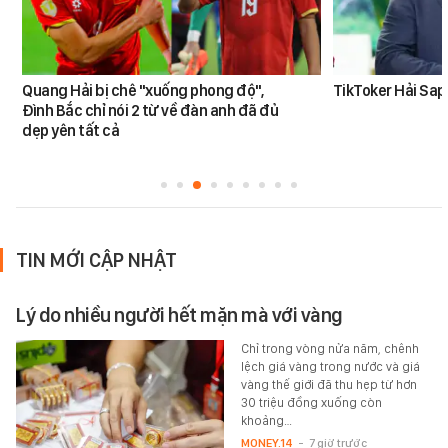
Quang Hải bị chê "xuống phong độ",
TikToker Hải Sapa
Đình Bắc chỉ nói 2 từ về đàn anh đã đủ
dẹp yên tất cả
TIN MỚI CẬP NHẬT
Lý do nhiều người hết mặn mà với vàng
Chỉ trong vòng nửa năm, chênh
lệch giá vàng trong nước và giá
vàng thế giới đã thu hẹp từ hơn
30 triệu đồng xuống còn
khoảng…
MONEY.14
-
7 giờ trước