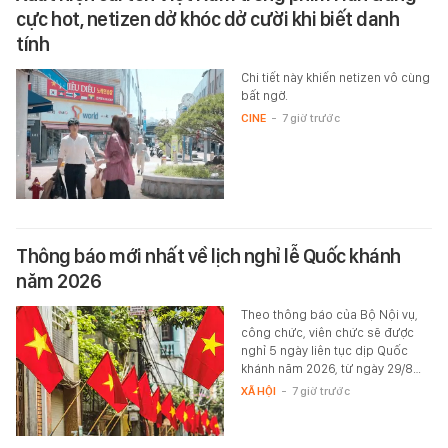
cực hot, netizen dở khóc dở cười khi biết danh
tính
Chi tiết này khiến netizen vô cùng
bất ngờ.
CINE
-
7 giờ trước
Thông báo mới nhất về lịch nghỉ lễ Quốc khánh
năm 2026
Theo thông báo của Bộ Nội vụ,
công chức, viên chức sẽ được
nghỉ 5 ngày liên tục dịp Quốc
khánh năm 2026, từ ngày 29/8…
XÃ HỘI
-
7 giờ trước