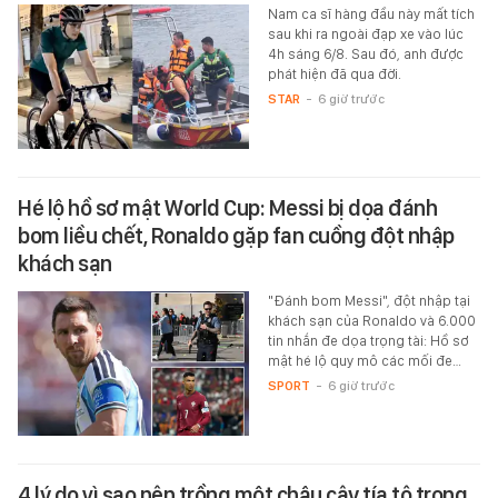
Nam ca sĩ hàng đầu này mất tích
sau khi ra ngoài đạp xe vào lúc
4h sáng 6/8. Sau đó, anh được
phát hiện đã qua đời.
STAR
-
6 giờ trước
Hé lộ hồ sơ mật World Cup: Messi bị dọa đánh
bom liều chết, Ronaldo gặp fan cuồng đột nhập
khách sạn
"Đánh bom Messi", đột nhập tại
khách sạn của Ronaldo và 6.000
tin nhắn đe dọa trọng tài: Hồ sơ
mật hé lộ quy mô các mối đe…
SPORT
-
6 giờ trước
4 lý do vì sao nên trồng một chậu cây tía tô trong