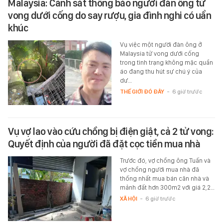
Malaysia: Cảnh sát thông báo người đàn ông tử
vong dưới cống do say rượu, gia đình nghi có uẩn
khúc
Vụ việc một người đàn ông ở
Malaysia tử vong dưới cống
trong tình trạng không mặc quần
áo đang thu hút sự chú ý của
dư…
THẾ GIỚI ĐÓ ĐÂY
-
6 giờ trước
Vụ vợ lao vào cứu chồng bị điện giật, cả 2 tử vong:
Quyết định của người đã đặt cọc tiền mua nhà
Trước đó, vợ chồng ông Tuấn và
vợ chồng người mua nhà đã
thống nhất mua bán căn nhà và
mảnh đất hơn 300m2 với giá 2,2…
XÃ HỘI
-
6 giờ trước