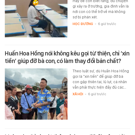
Hãy để con biết rằng, dù chuyện
gì xảy ra ở trường, gia đình vẫn là
nơi con có thể trở về mà không
sợ bị phán xét.
HỌC ĐƯỜNG
-
6 giờ trước
Huấn Hoa Hồng nói không kêu gọi từ thiện, chỉ ‘xin
tiền’ giúp đỡ bà con, có làm thay đổi bản chất?
Theo luật sư, dù Huấn Hoa Hồng
gọi là “xin tiền” để giúp đỡ bà
con gặp thiên tai, lũ lụt, cá nhân
vẫn phải thực hiện đầy đủ các…
XÃ HỘI
-
6 giờ trước