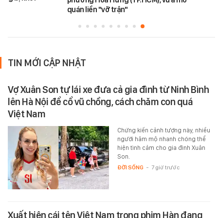
quán liền "vỡ trận"
TIN MỚI CẬP NHẬT
Vợ Xuân Son tự lái xe đưa cả gia đình từ Ninh Bình
lên Hà Nội để cổ vũ chồng, cách chăm con quá
Việt Nam
Chứng kiến cảnh tượng này, nhiều
người hâm mộ nhanh chóng thể
hiện tình cảm cho gia đình Xuân
Son.
ĐỜI SỐNG
-
7 giờ trước
Xuất hiện cái tên Việt Nam trong phim Hàn đang