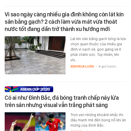
Vì sao ngày càng nhiều gia đình không còn lát kín
sân bằng gạch? 2 cách làm vừa mát vừa thoát
nước tốt đang dần trở thành xu hướng mới
Lát kín sân bằng gạch từng là lựa
chọn quen thuộc của nhiều gia
đình vì sạch sẽ, gọn gàng và ít
phải chăm sóc. Tuy nhiên, khi
ưu…
XEM MUA LUÔN
-
6 giờ trước
Có ai như Đình Bắc, đá bóng tranh chấp nảy lửa
trên sân nhưng visual vẫn trắng phát sáng
Trọn vẹn những khoảnh khắc thi
đấu mạnh mẽ đến bùng nổ khi ăn
mừng của Đình Bắc.