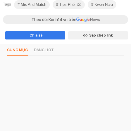
Tags
Mix And Match
Tips Phối Đồ
Kwon Nara
Theo dõi Kenh14.vn trên
Chia sẻ
Sao chép link
CÙNG MỤC
ĐANG HOT