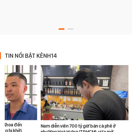
TIN NỔI BẬT KÊNH14
ăn Khoa đến
Nam diễn viên 700 tỷ giờ bán cà phê ở
ũng bị khởi
phường Hoà Hưng (TP.HCM), vừa mở