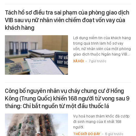
Tách hồ sơ điều tra sai phạm của phòng giao dịch
VIB sau vụ nữ nhân viên chiếm đoạt vốn vay của
khách hàng
Lợi dụng niềm tin của khách hàng
trong quá trình làm hồ sơ vay
vốn, nữ nhân viên của một phòng
giao dịch thuộc Ngân hàng VIB…
XÃ HỘI
-
7 giờ trước
Công bố nguyên nhân vụ cháy chung cư ở Hồng
Kông (Trung Quốc) khiến 168 người tử vong sau 9
tháng: Chỉ bắt nguồn từ một đầu thuốc lá
Vụ hoả hoạn thảm khốc đã cướp
đi sinh mạng của ít nhất 168
người.
THẾ GIỚI ĐÓ ĐÂY
-
6 giờ trước