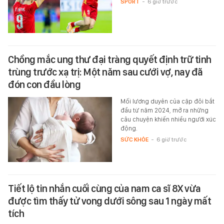
SPORT
-
6 giờ trước
Chồng mắc ung thư đại tràng quyết định trữ tinh
trùng trước xạ trị: Một năm sau cưới vợ, nay đã
đón con đầu lòng
Mối lương duyên của cặp đôi bắt
đầu từ năm 2024, mở ra những
câu chuyện khiến nhiều người xúc
động.
SỨC KHỎE
-
6 giờ trước
Tiết lộ tin nhắn cuối cùng của nam ca sĩ 8X vừa
được tìm thấy tử vong dưới sông sau 1 ngày mất
tích