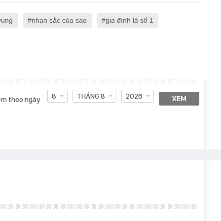
yung
nhan sắc của sao
gia đình là số 1
8
THÁNG 8
2026
XEM
m theo ngày