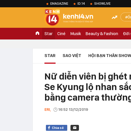
EMAGAZINE
ID.14
SHOWLIVE
Ồ
Star
Ciné
Musik
Beauty & Fashion
Đời
STAR
SAO VIỆT
HỘI BẠN THÂN SHOW
Nữ diễn viên bị ghét 
Se Kyung lộ nhan sắc
bằng camera thườn
ERI,
16:52 13/12/2019
Chia sẻ