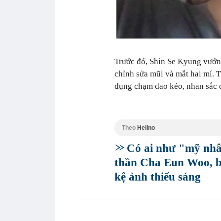
Trước đó, Shin Se Kyung vướng
chỉnh sửa mũi và mắt hai mí. 
đụng chạm dao kéo, nhan sắc c
Theo
Helino
Có ai như "mỹ nh
thần Cha Eun Woo, b
kệ ảnh thiếu sáng