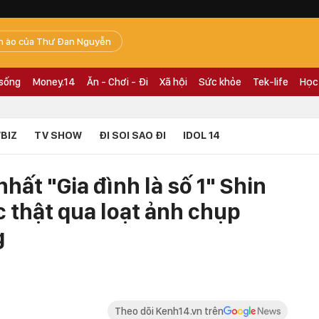
n ào của Thư Đan Nguyễn
 sống
Money.14
Ăn - Chơi - Đi
Xã hội
Sức khỏe
Tek-life
Học
BIZ
TV SHOW
ĐI SOI SAO ĐI
IDOL 14
nhất "Gia đình là số 1" Shin
 thật qua loạt ảnh chụp
g
Theo dõi Kenh14.vn trên