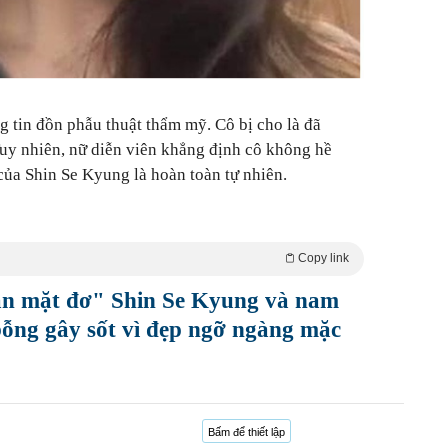
 tin đồn phẫu thuật thẩm mỹ. Cô bị cho là đã
Tuy nhiên, nữ diễn viên khẳng định cô không hề
ủa Shin Se Kyung là hoàn toàn tự nhiên.
Copy link
ân mặt đơ" Shin Se Kyung và nam
ỗng gây sốt vì đẹp ngỡ ngàng mặc
Bấm để thiết lập