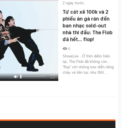
2 ngày trước
Từ cát xê 100k và 2
phiếu ăn gà rán đến
ban nhạc sold-out
nhà thi đấu: The Flob
đã hết… flop!
0
ShowLive · Ở thời điểm hiện
tại, The Flob đã không còn…
“flop” với những tour diễn riêng
cháy vé liên tục như ĐẠI…