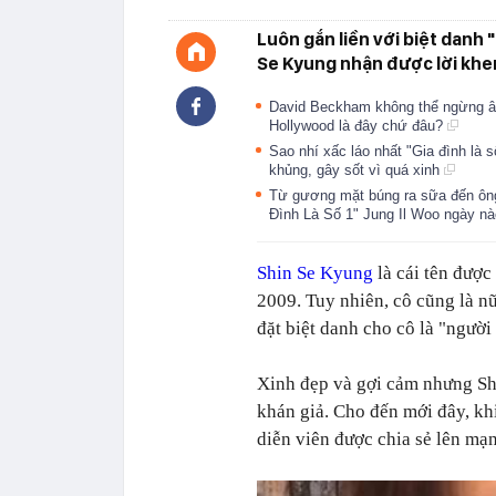
Luôn gắn liền với biệt danh 
Se Kyung nhận được lời khen
David Beckham không thể ngừng âu
Hollywood là đây chứ đâu?
Sao nhí xấc láo nhất "Gia đình là s
khủng, gây sốt vì quá xinh
Từ gương mặt búng ra sữa đến ông
Đình Là Số 1" Jung Il Woo ngày n
Shin Se Kyung
là cái tên được
2009.
Tuy nhiên, cô cũng là n
đặt biệt danh cho cô là "người
Xinh đẹp và gợi cảm nhưng Sh
khán giả. Cho đến mới đây, k
diễn viên được chia sẻ lên mạn