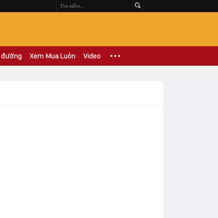
 đường
Xem Mua Luôn
Video