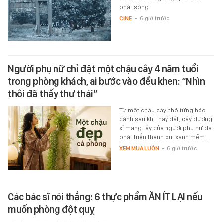
phát sóng.
CINE
-
6 giờ trước
Người phụ nữ chỉ đặt một chậu cây 4 năm tuổi
trong phòng khách, ai bước vào đều khen: “Nhìn
thôi đã thấy thư thái”
Từ một chậu cây nhỏ từng héo
cành sau khi thay đất, cây dương
xỉ măng tây của người phụ nữ đã
phát triển thành bụi xanh mềm…
XEM MUA LUÔN
-
6 giờ trước
Các bác sĩ nói thẳng: 6 thực phẩm ĂN ÍT LẠI nếu
muốn phòng đột quỵ