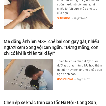
Chải đầu không chỉ giúp mái tóc
suôn mượt mà còn mang lại
nhiều lợi ích sức khỏe cho tóc
của bạn.
SỨC KHỎE
-
6 giờ trước
Mẹ đăng ảnh lên MXH, chê bai con gay gắt, nhiều
người xem xong vội can ngăn: "Đừng mắng, con
chị có khi là thiên tài đấy!"
Thiên tài chưa chắc được nuôi
dưỡng trong những lớp học thêm
đắt tiền hay trên những chiếc bàn
học hoàn hảo.
HỌC ĐƯỜNG
-
6 giờ trước
Chèn ép xe khác trên cao tốc Hà Nội - Lạng Sơn,