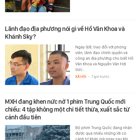
Lãnh đạo địa phương nói gì về Hồ Văn Khoa và
Khánh Sky?
Ngày 9/8, trao đổi với phóng
viên, lãnh đạo chính quyền và
công an địa phương cho biết Hồ
Văn Khoa và Nguyễn Văn Hợi
(tức…
XÃ HỘI
-
7 giờ trước
MXH đang khen nức nở 1 phim Trung Quốc mới
chiếu: 4 tập không một chi tiết thừa, xuất sắc từ
cảnh đầu tiên
Bộ phim Trung Quốc đang nhận
được quá nhiều những lời có
cánh từ khán giả ngay sau khi