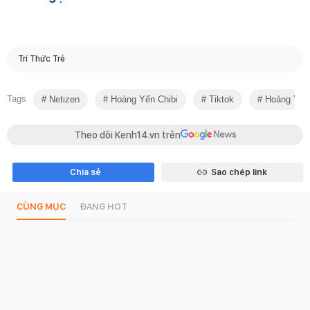
Trí Thức Trẻ
Tags
Netizen
Hoàng Yến Chibi
Tiktok
Hoàng Yến 
Theo dõi Kenh14.vn trên
Chia sẻ
Sao chép link
CÙNG MỤC
ĐANG HOT