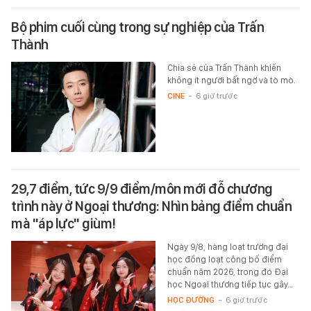
Bộ phim cuối cùng trong sự nghiệp của Trấn
Thành
Chia sẻ của Trấn Thành khiến
không ít người bất ngờ và tò mò.
CINE
-
6 giờ trước
29,7 điểm, tức 9/9 điểm/môn mới đỗ chương
trình này ở Ngoại thương: Nhìn bảng điểm chuẩn
mà "áp lực" giùm!
Ngày 9/8, hàng loạt trường đại
học đồng loạt công bố điểm
chuẩn năm 2026, trong đó Đại
học Ngoại thương tiếp tục gây…
HỌC ĐƯỜNG
-
6 giờ trước