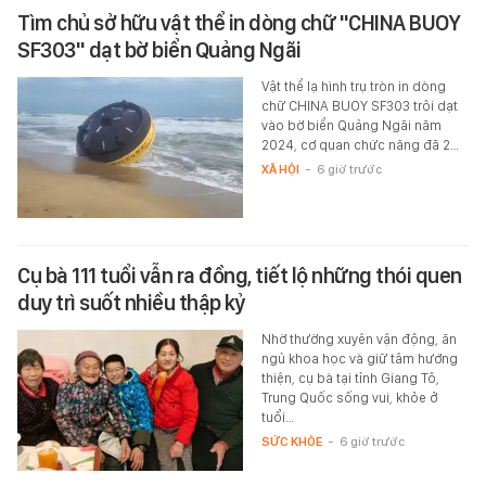
Tìm chủ sở hữu vật thể in dòng chữ "CHINA BUOY
SF303" dạt bờ biển Quảng Ngãi
Vật thể lạ hình trụ tròn in dòng
chữ CHINA BUOY SF303 trôi dạt
vào bờ biển Quảng Ngãi năm
2024, cơ quan chức năng đã 2…
XÃ HỘI
-
6 giờ trước
Cụ bà 111 tuổi vẫn ra đồng, tiết lộ những thói quen
duy trì suốt nhiều thập kỷ
Nhờ thường xuyên vận động, ăn
ngủ khoa học và giữ tâm hướng
thiện, cụ bà tại tỉnh Giang Tô,
Trung Quốc sống vui, khỏe ở
tuổi…
SỨC KHỎE
-
6 giờ trước