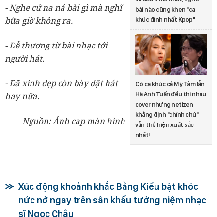
- Nghe cứ na ná bài gì mà nghĩ
bài nào cũng khen "ca
bữa giờ không ra.
khúc đỉnh nhất Kpop"
- Dễ thương từ bài nhạc tới
người hát.
- Đã xinh đẹp còn bày đặt hát
Có ca khúc cả Mỹ Tâm lẫn
Hà Anh Tuấn đều thi nhau
hay nữa.
cover nhưng netizen
khẳng định "chính chủ"
Nguồn: Ảnh cap màn hình
vẫn thể hiện xuất sắc
nhất!
Xúc động khoảnh khắc Bằng Kiều bật khóc
nức nở ngay trên sân khấu tưởng niệm nhạc
sĩ Ngọc Châu