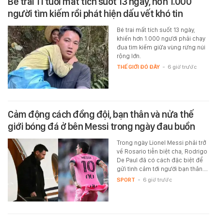
Bé trai 11 tuổi mất tích suốt 13 ngày, hơn 1.000
người tìm kiếm rồi phát hiện dấu vết khó tin
Bé trai mất tích suốt 13 ngày,
khiến hơn 1.000 người phải chạy
đua tìm kiếm giữa vùng rừng núi
rộng lớn.
THẾ GIỚI ĐÓ ĐÂY
-
6 giờ trước
Cảm động cách đồng đội, bạn thân và nửa thế
giới bóng đá ở bên Messi trong ngày đau buồn
Trong ngày Lionel Messi phải trở
về Rosario tiễn biệt cha, Rodrigo
De Paul đã có cách đặc biệt để
gửi tình cảm tới người bạn thân.…
SPORT
-
6 giờ trước