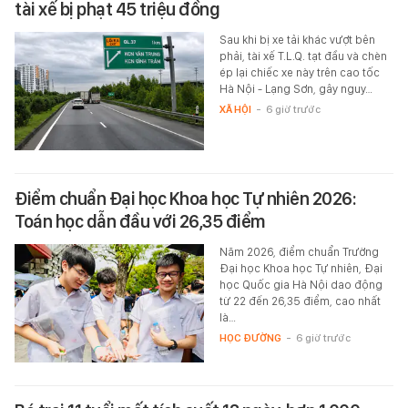
tài xế bị phạt 45 triệu đồng
Sau khi bị xe tải khác vượt bên
phải, tài xế T.L.Q. tạt đầu và chèn
ép lại chiếc xe này trên cao tốc
Hà Nội - Lạng Sơn, gây nguy…
XÃ HỘI
-
6 giờ trước
Điểm chuẩn Đại học Khoa học Tự nhiên 2026:
Toán học dẫn đầu với 26,35 điểm
Năm 2026, điểm chuẩn Trường
Đại học Khoa học Tự nhiên, Đại
học Quốc gia Hà Nội dao động
từ 22 đến 26,35 điểm, cao nhất
là…
HỌC ĐƯỜNG
-
6 giờ trước