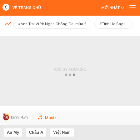
VỀ TRANG CHỦ
MỚI NHẤT
MỚI NHẤT
#Anh Trai Vượt Ngàn Chông Gai mùa 2
#Tinh Hà Say Hi
Xem thêm
Musik
Âu Mỹ
Châu Á
Việt Nam