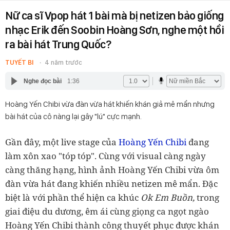
Nữ ca sĩ Vpop hát 1 bài mà bị netizen bảo giống
nhạc Erik đến Soobin Hoàng Sơn, nghe một hồi
ra bài hát Trung Quốc?
TUYẾT BI
4 năm trước
Nghe đọc bài
1:36
Hoàng Yến Chibi vừa đàn vừa hát khiến khán giả mê mẩn nhưng
bài hát của cô nàng lại gây "lú" cực mạnh.
Gần đây, một live stage của
Hoàng Yến Chibi
đang
làm xôn xao "tóp tóp". Cùng với visual càng ngày
càng thăng hạng, hình ảnh Hoàng Yến Chibi vừa ôm
đàn vừa hát đang khiến nhiều netizen mê mẩn. Đặc
biệt là với phần thể hiện ca khúc
Ok Em Buồn,
trong
giai điệu du dương, êm ái cùng giọng ca ngọt ngào
Hoàng Yến Chibi thành công thuyết phục được khán