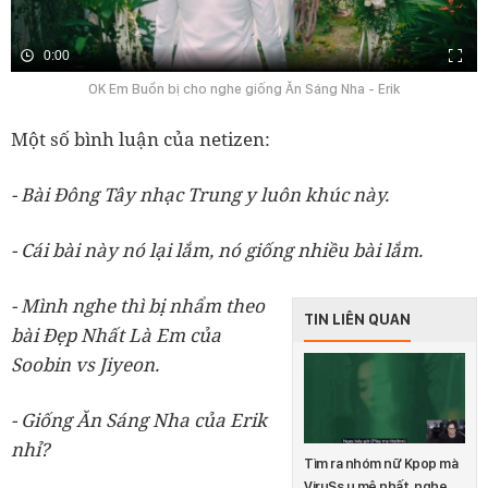
0:00
OK Em Buồn bị cho nghe giống Ăn Sáng Nha - Erik
Một số bình luận của netizen:
- Bài Đông Tây nhạc Trung y luôn khúc này.
- Cái bài này nó lại lắm, nó giống nhiều bài lắm.
- Mình nghe thì bị nhẩm theo
TIN LIÊN QUAN
bài Đẹp Nhất Là Em của
Soobin vs Jiyeon.
- Giống Ăn Sáng Nha của Erik
nhỉ?
Tìm ra nhóm nữ Kpop mà
ViruSs u mê nhất, nghe