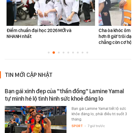
Điểm chuẩn đại học 2026 MỚI và
Cha òa khóc ôm c
NHANH nhất
hơn 8 giờ trôi dạt
chẳng còn cơ hội
TIN MỚI CẬP NHẬT
Bạn gái xinh đẹp của "thần đồng" Lamine Yamal
tự mình hé lộ tình hình sức khoẻ đáng lo
Bạn gái Lamine Yamal tiết lộ sức
khỏe đáng lo, phải điều trị suốt 3
tháng.
SPORT
-
7 giờ trước