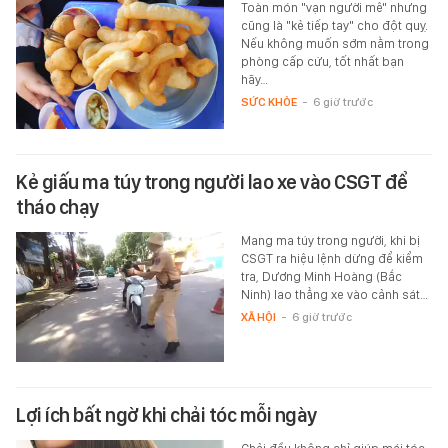
Toàn món "vạn người mê" nhưng
cũng là "kẻ tiếp tay" cho đột quỵ.
Nếu không muốn sớm nằm trong
phòng cấp cứu, tốt nhất bạn
hãy…
SỨC KHỎE
-
6 giờ trước
Kẻ giấu ma túy trong người lao xe vào CSGT để
tháo chạy
Mang ma túy trong người, khi bị
CSGT ra hiệu lệnh dừng để kiểm
tra, Dương Minh Hoàng (Bắc
Ninh) lao thẳng xe vào cảnh sát…
XÃ HỘI
-
6 giờ trước
Lợi ích bất ngờ khi chải tóc mỗi ngày