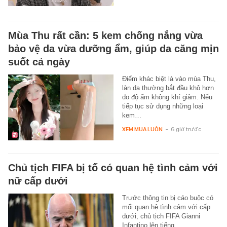
Mùa Thu rất cần: 5 kem chống nắng vừa
bảo vệ da vừa dưỡng ẩm, giúp da căng mịn
suốt cả ngày
Điểm khác biệt là vào mùa Thu,
làn da thường bắt đầu khô hơn
do độ ẩm không khí giảm. Nếu
tiếp tục sử dụng những loại
kem…
XEM MUA LUÔN
-
6 giờ trước
Chủ tịch FIFA bị tố có quan hệ tình cảm với
nữ cấp dưới
Trước thông tin bị cáo buộc có
mối quan hệ tình cảm với cấp
dưới, chủ tịch FIFA Gianni
Infantino lên tiếng.