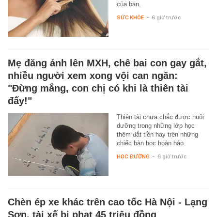
của bạn.
SỨC KHỎE
-
6 giờ trước
Mẹ đăng ảnh lên MXH, chê bai con gay gắt,
nhiều người xem xong vội can ngăn:
"Đừng mắng, con chị có khi là thiên tài
đấy!"
Thiên tài chưa chắc được nuôi
dưỡng trong những lớp học
thêm đắt tiền hay trên những
chiếc bàn học hoàn hảo.
HỌC ĐƯỜNG
-
6 giờ trước
Chèn ép xe khác trên cao tốc Hà Nội - Lạng
Sơn, tài xế bị phạt 45 triệu đồng