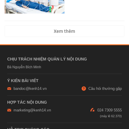
Xem thêm
CHỊU TRÁCH NHIỆM QUẢN LÝ NỘI DUNG
Bà Nguyễn Bích Minh
Ý KIẾN BÀI VIẾT
bandoc@kenh14.vn
Câu hỏi thường gặp
HỢP TÁC NỘI DUNG
marketing@kenh14.vn
024 7309 5555