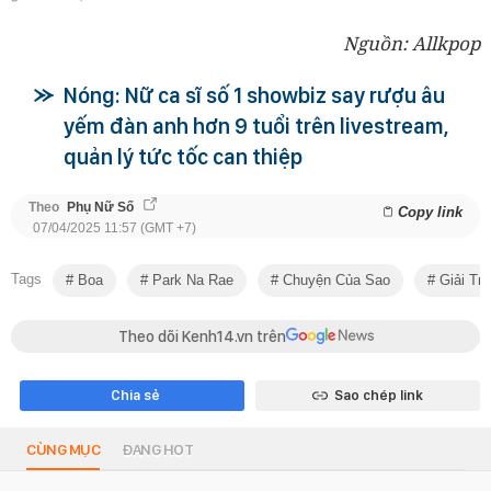
Nguồn: Allkpop
Nóng: Nữ ca sĩ số 1 showbiz say rượu âu
yếm đàn anh hơn 9 tuổi trên livestream,
quản lý tức tốc can thiệp
Theo
Phụ Nữ Số
Copy link
07/04/2025 11:57 (GMT +7)
Tags
Boa
Park Na Rae
Chuyện Của Sao
Giải Trí
Theo dõi Kenh14.vn trên
Chia sẻ
Sao chép link
CÙNG MỤC
ĐANG HOT