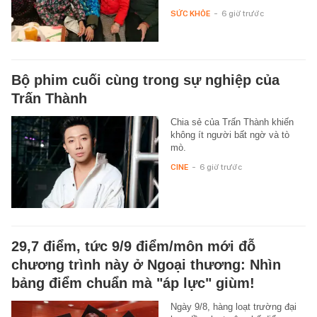
SỨC KHỎE
-
6 giờ trước
Bộ phim cuối cùng trong sự nghiệp của
Trấn Thành
Chia sẻ của Trấn Thành khiến
không ít người bất ngờ và tò
mò.
CINE
-
6 giờ trước
29,7 điểm, tức 9/9 điểm/môn mới đỗ
chương trình này ở Ngoại thương: Nhìn
bảng điểm chuẩn mà "áp lực" giùm!
Ngày 9/8, hàng loạt trường đại