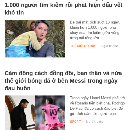
1.000 người tìm kiếm rồi phát hiện dấu vết
khó tin
Bé trai mất tích suốt 13 ngày,
khiến hơn 1.000 người phải
chạy đua tìm kiếm giữa vùng
rừng núi rộng lớn.
THẾ GIỚI ĐÓ ĐÂY
-
6 giờ trước
Cảm động cách đồng đội, bạn thân và nửa
thế giới bóng đá ở bên Messi trong ngày
đau buồn
Trong ngày Lionel Messi phải trở
về Rosario tiễn biệt cha, Rodrigo
De Paul đã có cách đặc biệt để
gửi tình cảm tới người bạn…
SPORT
-
6 giờ trước