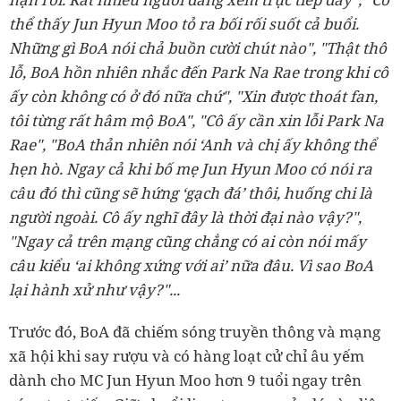
thể thấy Jun Hyun Moo tỏ ra bối rối suốt cả buổi.
Những gì BoA nói chả buồn cười chút nào", "Thật thô
lỗ, BoA hồn nhiên nhắc đến Park Na Rae trong khi cô
ấy còn không có ở đó nữa chứ", "Xin được thoát fan,
tôi từng rất hâm mộ BoA", "Cô ấy cần xin lỗi Park Na
Rae", "BoA thản nhiên nói ‘Anh và chị ấy không thể
hẹn hò. Ngay cả khi bố mẹ Jun Hyun Moo có nói ra
câu đó thì cũng sẽ hứng ‘gạch đá’ thôi, huống chi là
người ngoài. Cô ấy nghĩ đây là thời đại nào vậy?",
"Ngay cả trên mạng cũng chẳng có ai còn nói mấy
câu kiểu ‘ai không xứng với ai’ nữa đâu. Vì sao BoA
lại hành xử như vậy?"...
Trước đó, BoA đã chiếm sóng truyền thông và mạng
xã hội khi say rượu và có hàng loạt cử chỉ âu yếm
dành cho MC Jun Hyun Moo hơn 9 tuổi ngay trên