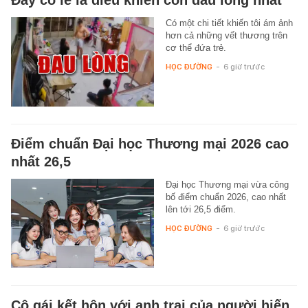
Đây có lẽ là điều khiến con đau lòng nhất
Có một chi tiết khiến tôi ám ảnh
hơn cả những vết thương trên
cơ thể đứa trẻ.
HỌC ĐƯỜNG
-
6 giờ trước
Điểm chuẩn Đại học Thương mại 2026 cao
nhất 26,5
Đại học Thương mại vừa công
bố điểm chuẩn 2026, cao nhất
lên tới 26,5 điểm.
HỌC ĐƯỜNG
-
6 giờ trước
Cô gái kết hôn với anh trai của người hiến