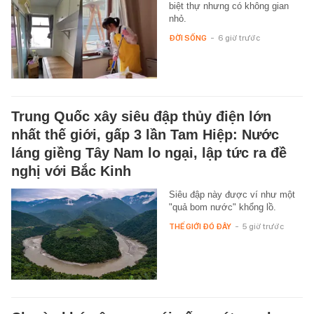
biệt thự nhưng có không gian
nhỏ.
ĐỜI SỐNG
-
6 giờ trước
Trung Quốc xây siêu đập thủy điện lớn
nhất thế giới, gấp 3 lần Tam Hiệp: Nước
láng giềng Tây Nam lo ngại, lập tức ra đề
nghị với Bắc Kinh
Siêu đập này được ví như một
"quả bom nước" khổng lồ.
THẾ GIỚI ĐÓ ĐÂY
-
5 giờ trước