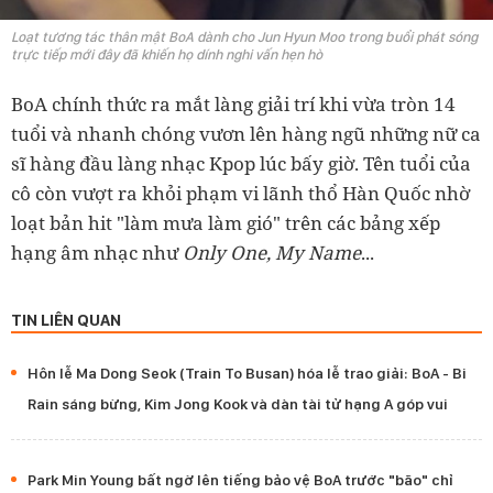
Loạt tương tác thân mật BoA dành cho Jun Hyun Moo trong buổi phát sóng
trực tiếp mới đây đã khiến họ dính nghi vấn hẹn hò
BoA chính thức ra mắt làng giải trí khi vừa tròn 14
tuổi và nhanh chóng vươn lên hàng ngũ những nữ ca
sĩ hàng đầu làng nhạc Kpop lúc bấy giờ. Tên tuổi của
cô còn vượt ra khỏi phạm vi lãnh thổ Hàn Quốc nhờ
loạt bản hit "làm mưa làm gió" trên các bảng xếp
hạng âm nhạc như
Only One, My Name
...
TIN LIÊN QUAN
Hôn lễ Ma Dong Seok (Train To Busan) hóa lễ trao giải: BoA - Bi
Rain sáng bừng, Kim Jong Kook và dàn tài tử hạng A góp vui
Park Min Young bất ngờ lên tiếng bảo vệ BoA trước "bão" chỉ