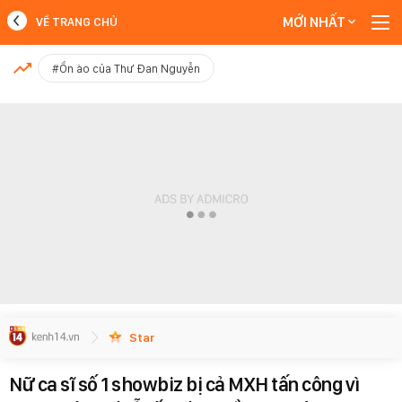
MỚI NHẤT
VỀ TRANG CHỦ
MỚI NHẤT
#Ồn ào của Thư Đan Nguyễn
Xem thêm
Star
Nữ ca sĩ số 1 showbiz bị cả MXH tấn công vì