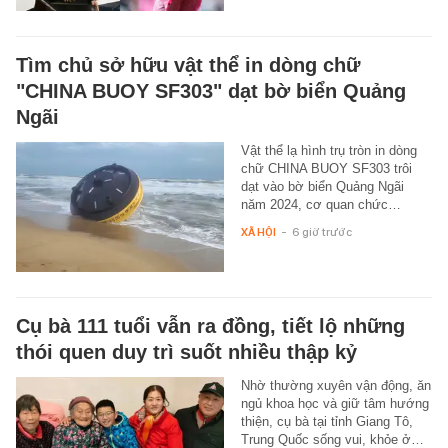
Tìm chủ sở hữu vật thể in dòng chữ
"CHINA BUOY SF303" dạt bờ biển Quảng
Ngãi
Vật thể lạ hình trụ tròn in dòng
chữ CHINA BUOY SF303 trôi
dạt vào bờ biển Quảng Ngãi
năm 2024, cơ quan chức…
XÃ HỘI
-
6 giờ trước
Cụ bà 111 tuổi vẫn ra đồng, tiết lộ những
thói quen duy trì suốt nhiều thập kỷ
Nhờ thường xuyên vận động, ăn
ngủ khoa học và giữ tâm hướng
thiện, cụ bà tại tỉnh Giang Tô,
Trung Quốc sống vui, khỏe ở…