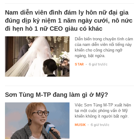
Nam diễn viên đình đám ly hôn nữ đại gia
đúng dịp kỷ niệm 1 năm ngày cưới, nô nức
đi hẹn hò 1 nữ CEO giàu có khác
Diễn biến trong chuyện tình cảm
của nam diễn viên nổi tiếng này
khiến cho công chúng ngỡ
ngàng, bật ngửa.
STAR
-
6 giờ trước
Sơn Tùng M-TP đang làm gì ở Mỹ?
Việc Sơn Tùng M-TP xuất hiện
tại một cuộc phỏng vấn ở Mỹ
khiến không ít người bất ngờ.
MUSIK
-
6 giờ trước