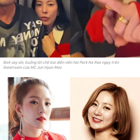
BoA say xỉn, buông lời chê bai diễn viên hài Park Na Rae ngay trên
livestream của MC Jun Hyun Moo