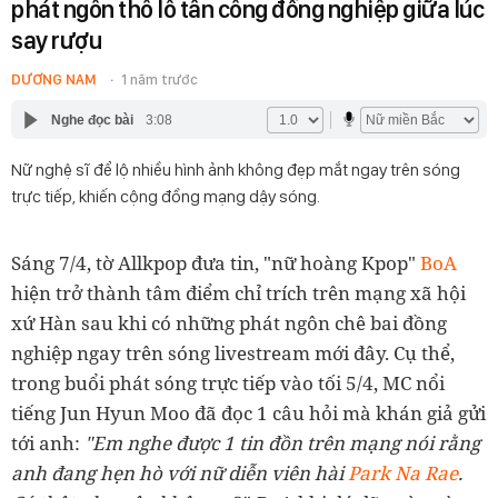
phát ngôn thô lỗ tấn công đồng nghiệp giữa lúc
say rượu
DƯƠNG NAM
1 năm trước
Nghe đọc bài
3:08
Nữ nghệ sĩ để lộ nhiều hình ảnh không đẹp mắt ngay trên sóng
trực tiếp, khiến cộng đồng mạng dậy sóng.
Sáng 7/4, tờ Allkpop đưa tin, "nữ hoàng Kpop"
BoA
hiện trở thành tâm điểm chỉ trích trên mạng xã hội
xứ Hàn sau khi có những phát ngôn chê bai đồng
nghiệp ngay trên sóng livestream mới đây. Cụ thể,
trong buổi phát sóng trực tiếp vào tối 5/4, MC nổi
tiếng Jun Hyun Moo đã đọc 1 câu hỏi mà khán giả gửi
tới anh:
"Em nghe được 1 tin đồn trên mạng nói rằng
anh đang hẹn hò với nữ diễn viên hài
Park Na Rae
.