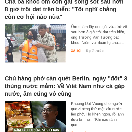
Cha òa khóc ôm con gái sống sót sau hơn
8 giờ trôi dạt trên biển: "Tôi nghĩ chẳng
còn cơ hội nào nữa"
Ôm chầm lấy con gái vừa trở về
sau hơn 8 giờ trôi dạt trên biển,
ông Trương Văn Tường bật
khóc. Niềm vui đoàn tụ chưa…
XÃ HỘI
-
5 giờ trước
Chủ hàng phở càn quét Berlin, ngày "đốt" 3
thùng nước mắm: Về Việt Nam như cá gặp
nước, ấm cúng vô cùng
Khuong Dat Vuong cho người
qua đường thử một xíu nước
lèo phở. Họ khen ngon, rồi anh
đưa lời mời: "Khi nào rảnh
qua…