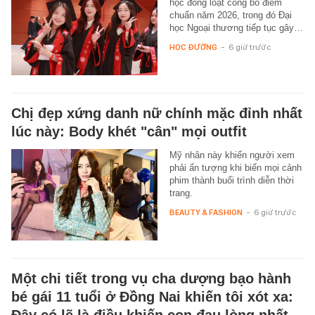
học đồng loạt công bố điểm
chuẩn năm 2026, trong đó Đại
học Ngoại thương tiếp tục gây…
HỌC ĐƯỜNG
-
6 giờ trước
Chị đẹp xứng danh nữ chính mặc đỉnh nhất
lúc này: Body khét "cân" mọi outfit
Mỹ nhân này khiến người xem
phải ấn tượng khi biến mọi cảnh
phim thành buổi trình diễn thời
trang.
BEAUTY & FASHION
-
6 giờ trước
Một chi tiết trong vụ cha dượng bạo hành
bé gái 11 tuổi ở Đồng Nai khiến tôi xót xa: