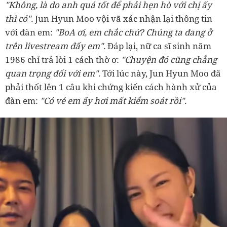
"Không, là do anh quá tốt để phải hẹn hò với chị ấy
thì có".
Jun Hyun Moo vội vã xác nhận lại thông tin
với đàn em:
"BoA ơi, em chắc chứ? Chúng ta đang ở
trên livestream đấy em".
Đáp lại, nữ ca sĩ sinh năm
1986 chỉ trả lời 1 cách thờ ơ:
"Chuyện đó cũng chẳng
quan trọng đối với em"
. Tới lúc này, Jun Hyun Moo đã
phải thốt lên 1 câu khi chứng kiến cách hành xử của
đàn em:
"Có vẻ em ấy hơi mất kiểm soát rồi".