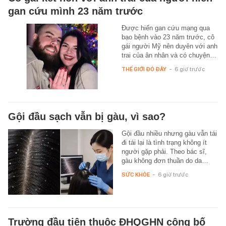
gan cứu mình 23 năm trước
Được hiến gan cứu mạng qua
bạo bệnh vào 23 năm trước, cô
gái người Mỹ nên duyên với anh
trai của ân nhân và có chuyện…
THẾ GIỚI ĐÓ ĐÂY
-
6 giờ trước
Gội đầu sạch vẫn bị gàu, vì sao?
Gội đầu nhiều nhưng gàu vẫn tái
đi tái lại là tình trạng không ít
người gặp phải. Theo bác sĩ,
gàu không đơn thuần do da…
SỨC KHỎE
-
6 giờ trước
Trường đầu tiên thuộc ĐHQGHN công bố