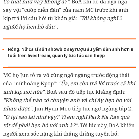
Có thật như vậy không ạ?"
. BoA khi đó đã ngà ngà
say vội "cướp diễn đàn" của nam MC trước khi anh
kịp trả lời câu hỏi từ khán giả:
"Tôi không nghĩ 2
người họ hẹn hò đâu".
Nóng: Nữ ca sĩ số 1 showbiz say rượu âu yếm đàn anh hơn 9
tuổi trên livestream, quản lý tức tốc can thiệp
MC họ Jun tỏ ra vô cùng ngỡ ngàng trước động thái
của "nữ hoàng Kpop":
"Ủa, em còn trả lời trước cả khi
anh kịp nói nữa".
BoA sau đó tiếp tục khẳng định:
"Không thể nào có chuyện anh và chị ấy hẹn hò với
nhau được".
Jun Hyun Moo tiếp tục ngỡ ngàng tập 2:
"Ơ tại sao lại như vậy? Vì em nghĩ Park Na Rae quá
tốt để phải hẹn hò với anh à?".
Tới lúc này, BoA khiến
người xem sốc nặng khi thẳng thừng tuyên bố: