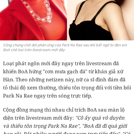
Công chúng chờ đợi phản ứng của Park Na Rae sau khi bất ngờ bị đàn em
BoA chê bai trên livestream mới đây
Loạt phát ngôn mới đây ngay trên livestream đã
khiến BoA hứng "cơn mưa gạch đá" từ khán giả xứ
Hàn. Theo những netizen này, nữ ca sĩ đình đám đã
tỏ thái độ xem thường, thiếu tôn trọng đối với tiền bối
Park Na Rae ngay trên sóng trực tiếp.
Cộng đồng mạng thi nhau chỉ trích BoA sau màn lộ
diện trên livestream mới đây:
"Cô ấy quá vô duyên
và thiếu tôn trọng Park Na Rae", "BoA đã đi quá giới
hạn rồi. Rất nhiều người đang xem trực tiếp đấy", "Có