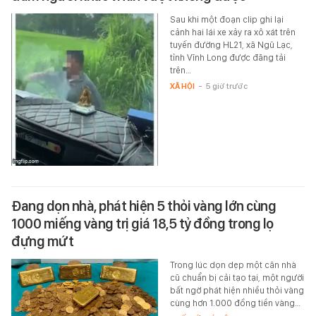
Sau khi một đoạn clip ghi lại
cảnh hai lái xe xảy ra xô xát trên
tuyến đường HL21, xã Ngũ Lạc,
tỉnh Vĩnh Long được đăng tải
trên…
XÃ HỘI
-
5 giờ trước
Đang dọn nhà, phát hiện 5 thỏi vàng lớn cùng
1000 miếng vàng trị giá 18,5 tỷ đồng trong lọ
đựng mứt
Trong lúc dọn dẹp một căn nhà
cũ chuẩn bị cải tạo tại, một người
bất ngờ phát hiện nhiều thỏi vàng
cùng hơn 1.000 đồng tiền vàng…