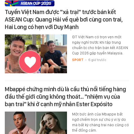
Tuyển Việt Nam được "xả trại" trước bán kết
ASEAN Cup: Quang Hải về quê bơi cùng con trai,
Hai Long có hẹn với Duy Mạnh
ĐT Việt Nam có trọn vẹn một
ngày nghỉ trước khi tập trung
chuẩn bị cho trận bán kết ASEAN
Cup 2026 gặp tuyển Malaysia.
SPORT
-
6 giờ trước
Mbappé chứng minh dù là cầu thủ nổi tiếng hàng
đầu thế giới cũng không thoát... "nhiệm vụ của
bạn trai" khi ở cạnh mỹ nhân Ester Expósito
Một bức ảnh của Mbappe bất
ngờ chiếm trọn sự chú ý vì lý do
mà bất kỳ chàng trai nào cũng có
thể đồng cảm.