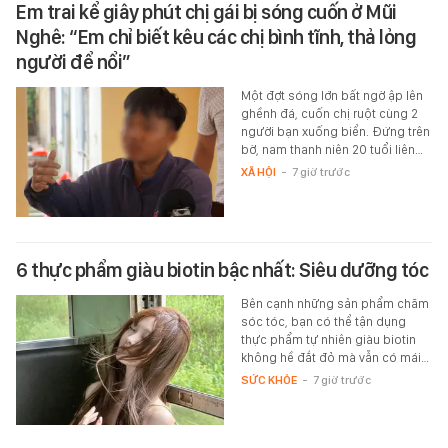
Em trai kể giây phút chị gái bị sóng cuốn ở Mũi
Nghê: “Em chỉ biết kêu các chị bình tĩnh, thả lỏng
người để nổi”
Một đợt sóng lớn bất ngờ ập lên
ghềnh đá, cuốn chị ruột cùng 2
người bạn xuống biển. Đứng trên
bờ, nam thanh niên 20 tuổi liên…
XÃ HỘI
-
7 giờ trước
6 thực phẩm giàu biotin bậc nhất: Siêu dưỡng tóc
Bên cạnh những sản phẩm chăm
sóc tóc, bạn có thể tận dụng
thực phẩm tự nhiên giàu biotin
không hề đắt đỏ mà vẫn có mái…
SỨC KHỎE
-
7 giờ trước