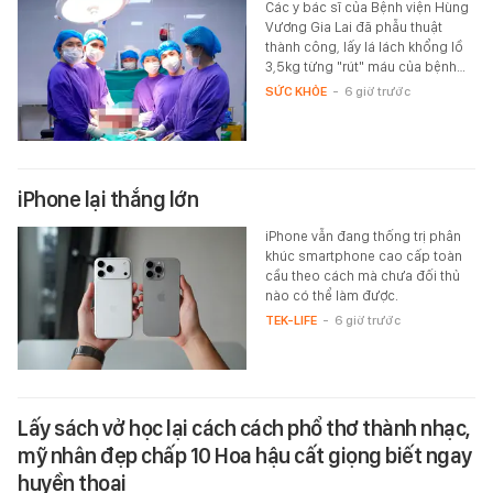
Các y bác sĩ của Bệnh viện Hùng
Vương Gia Lai đã phẫu thuật
thành công, lấy lá lách khổng lồ
3,5kg từng "rút" máu của bệnh…
SỨC KHỎE
-
6 giờ trước
iPhone lại thắng lớn
iPhone vẫn đang thống trị phân
khúc smartphone cao cấp toàn
cầu theo cách mà chưa đối thủ
nào có thể làm được.
TEK-LIFE
-
6 giờ trước
Lấy sách vở học lại cách cách phổ thơ thành nhạc,
mỹ nhân đẹp chấp 10 Hoa hậu cất giọng biết ngay
huyền thoại