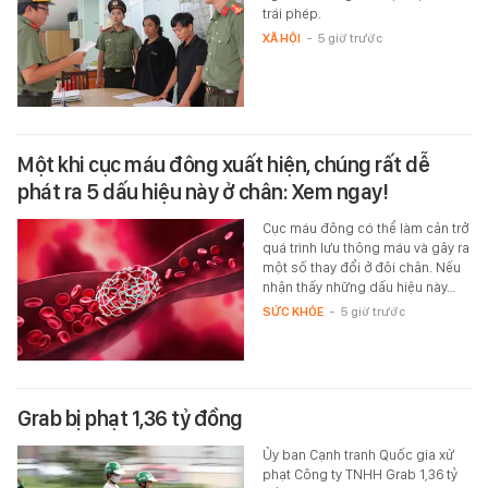
trái phép.
XÃ HỘI
-
5 giờ trước
Một khi cục máu đông xuất hiện, chúng rất dễ
phát ra 5 dấu hiệu này ở chân: Xem ngay!
Cục máu đông có thể làm cản trở
quá trình lưu thông máu và gây ra
một số thay đổi ở đôi chân. Nếu
nhận thấy những dấu hiệu này…
SỨC KHỎE
-
5 giờ trước
Grab bị phạt 1,36 tỷ đồng
Ủy ban Cạnh tranh Quốc gia xử
phạt Công ty TNHH Grab 1,36 tỷ