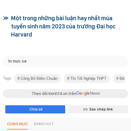
Một trong những bài luận hay nhất mùa
tuyển sinh năm 2023 của trường Đại học
Harvard
Trí thức trẻ
Tags
Công Bố Điểm Chuẩn
Thi Tốt Nghiệp THPT
Điểm 
Theo dõi Kenh14.vn trên
Chia sẻ
Sao chép link
CÙNG MỤC
ĐANG HOT