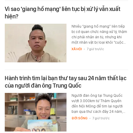
Vì sao 'giang hồ mạng' liên tục bị xử lý vẫn xuất
hiện?
Nhiều “giang hồ mạng” liên tiếp
bị cơ quan chức năng xử lý, thậm
chí phải nhận án tù, nhưng khi
một nhân vật bị loại khỏi “cuộc…
XÃ HỘI
-
7 giờ trước
Hành trình tìm lại bạn thư tay sau 24 năm thất lạc
của người đàn ông Trung Quốc
Người đàn ông tại Trung Quốc
vượt 3.000km từ Thâm Quyến
đến Nội Mông để tìm lại người
bạn qua thư cách đây 24 năm,…
ĐỜI SỐNG
-
7 giờ trước