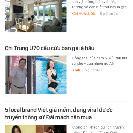
của vợ chồng diễn viên Mạnh
Trường về căn biệt thự này là gì?
XEM MUA LUÔN
-
5 giờ trước
Chí Trung U70 cầu cứu bạn gái á hậu
Động thái của nam NSƯT thu hút
sự chú ý của nhiều người.
STAR
-
5 giờ trước
5 local brand Việt giá mềm, đang viral được
truyền thông xứ Đài mách nên mua
Không chỉ khách du lịch, truyền
thông Đài Loan (Trung Quốc)