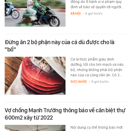
đồng do 6 hành vi vi phạm quy
định về bảo vệ quyền lợi người…
XÃ HỘI
-
5 giờ trước
Đừng ăn 2 bộ phận này của cá dù được cho là
"bổ"
Cá là thực phẩm giàu dinh
dưỡng, tốt cho tim mạch và não
bộ, nhưng không phải bộ phận
nào của cá cũng nên ăn. Có 2…
SỨC KHỎE
-
5 giờ trước
Vợ chồng Mạnh Trường thông báo về căn biệt thự
600m2 xây từ 2022
Nội dung cụ thể thông báo mới