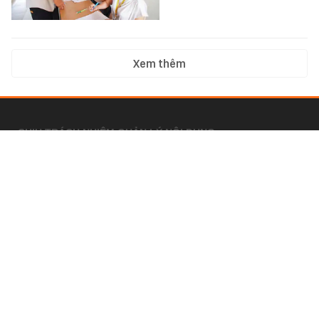
Xem thêm
CHỊU TRÁCH NHIỆM QUẢN LÝ NỘI DUNG
Bà Nguyễn Bích Minh
Ý KIẾN BÀI VIẾT
bandoc@kenh14.vn
Câu hỏi thường gặp
HỢP TÁC NỘI DUNG
marketing@kenh14.vn
024 7309 5555
HỖ TRỢ QUẢNG CÁO