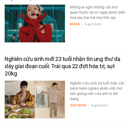
Không ai nghĩ những câu thơ
quen thuộc lại có ngày được biến
hóa vào bài hát như thế này.
MUSIK
-
6 giờ trước
Nghiên cứu sinh mới 23 tuổi nhận tin ung thư dạ
dày giai đoạn cuối: Trải qua 22 đợt hóa trị, sụt
20kg
Nghiên cứu sinh trẻ tuổi mắc căn
bệnh hiểm nghèo khiến ước mơ
làm giảng viên của anh bị dở
dang.
SỨC KHỎE
-
6 giờ trước