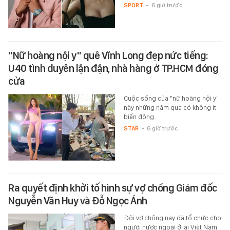
SPORT
-
6 giờ trước
"Nữ hoàng nội y" quê Vĩnh Long đẹp nức tiếng:
U40 tình duyên lận đận, nhà hàng ở TP.HCM đóng
cửa
Cuộc sống của "nữ hoàng nội y"
này những năm qua có không ít
biến động.
STAR
-
6 giờ trước
Ra quyết định khởi tố hình sự vợ chồng Giám đốc
Nguyễn Văn Huy và Đỗ Ngọc Ánh
Đôi vợ chồng này đã tổ chức cho
người nước ngoài ở lại Việt Nam