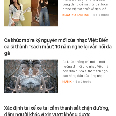
cũng đang để mắt tới loạt local
brand Việt với thiết kế đẹp, dễ…
BEAUTY & FASHION
-
5 giờ trước
Ca khúc mở ra kỷ nguyên mới của nhạc Việt: Biến
ca sĩ thành “sách mẫu”, 10 năm nghe lại vẫn nổi da
gà
Ca khúc không chỉ mở ra một
hướng đi mới cho nhạc Việt mà
còn đưa nữ ca sĩ trở thành ngôi
sao hàng đầu của làng nhạc.
MUSIK
-
5 giờ trước
Xác định tài xế xe tải cầm thanh sắt chặn đường,
đấm người khác vì xin vượt không được