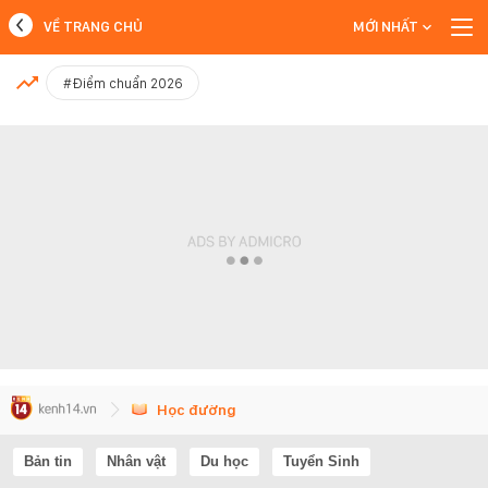
VỀ TRANG CHỦ
MỚI NHẤT
MỚI NHẤT
#Điểm chuẩn 2026
Xem thêm
Học đường
Bản tin
Nhân vật
Du học
Tuyển Sinh