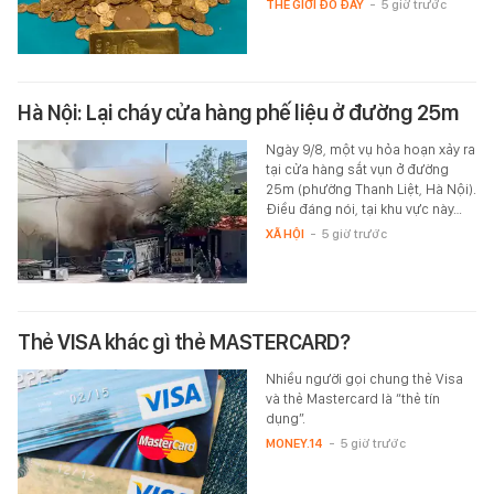
THẾ GIỚI ĐÓ ĐÂY
-
5 giờ trước
Hà Nội: Lại cháy cửa hàng phế liệu ở đường 25m
Ngày 9/8, một vụ hỏa hoạn xảy ra
tại cửa hàng sắt vụn ở đường
25m (phường Thanh Liệt, Hà Nội).
Điều đáng nói, tại khu vực này…
XÃ HỘI
-
5 giờ trước
Thẻ VISA khác gì thẻ MASTERCARD?
Nhiều người gọi chung thẻ Visa
và thẻ Mastercard là “thẻ tín
dụng”.
MONEY.14
-
5 giờ trước