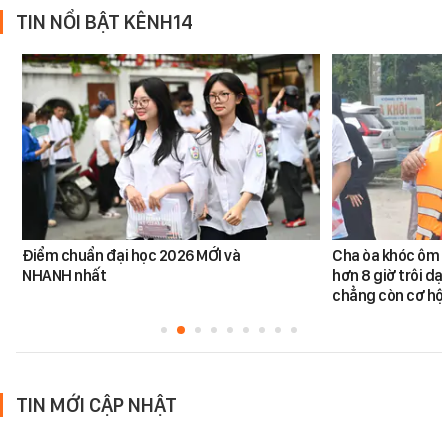
TIN NỔI BẬT KÊNH14
Điểm chuẩn đại học 2026 MỚI và
Cha òa khóc ôm c
NHANH nhất
hơn 8 giờ trôi dạt
chẳng còn cơ hội
TIN MỚI CẬP NHẬT