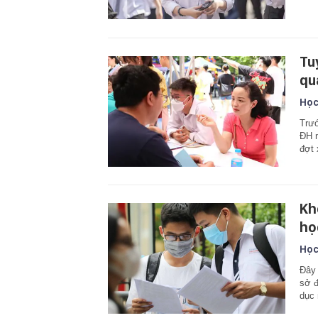
Tu
qu
Học
Trướ
ĐH n
đợt 
Kh
họ
Học
Đây 
sở đ
dục