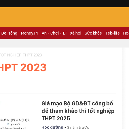
Đời sống
Money.14
Ăn - Chơi - Đi
Xã hội
Sức khỏe
Tek-life
Họ
 TOT NGHIEP THPT 2023
THPT 2023
Giả mạo Bộ GD&ĐT công bố
đề tham khảo thi tốt nghiệp
THPT 2025
-
Học đường
3 năm trước