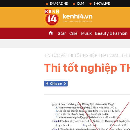
EMAGAZINE
ID.14
SHOWLIVE
Star
Ciné
Musik
Beauty & Fashion
TIN TỨC VỀ THI TỐT NGHIỆP THPT 2023 - THI
Thi tốt nghiệp 
Chia sẻ
0