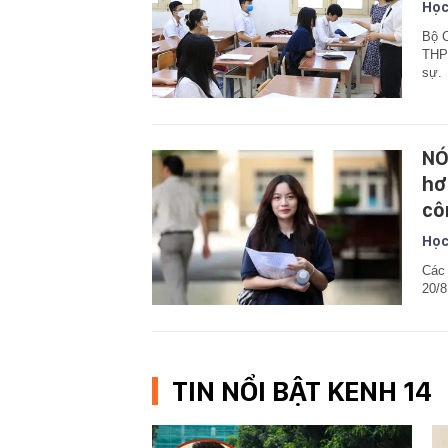
Học
Bộ C
THPT
sự.
NÓ
hơ
cô
Học
Các 
20/8
TIN NỔI BẬT KENH 14