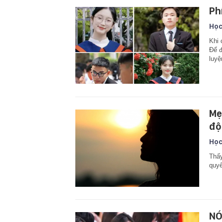
Ph
Học
Khi 
Để đ
luyệ
Mẹ
độ
Học
Thấy
quyế
NÓ