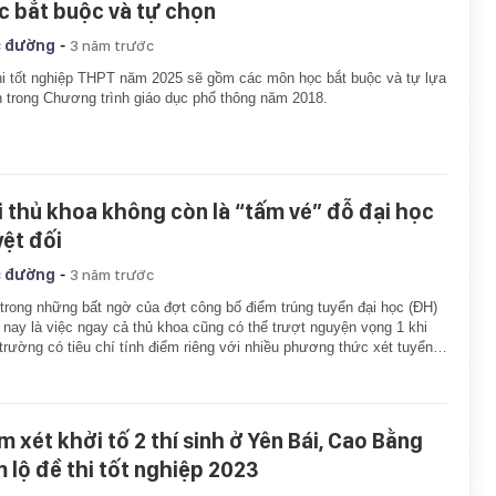
c bắt buộc và tự chọn
-
 đường
3 năm trước
hi tốt nghiệp THPT năm 2025 sẽ gồm các môn học bắt buộc và tự lựa
 trong Chương trình giáo dục phổ thông năm 2018.
i thủ khoa không còn là “tấm vé” đỗ đại học
yệt đối
-
 đường
3 năm trước
trong những bất ngờ của đợt công bố điểm trúng tuyển đại học (ĐH)
nay là việc ngay cả thủ khoa cũng có thể trượt nguyện vọng 1 khi
trường có tiêu chí tính điểm riêng với nhiều phương thức xét tuyển…
m xét khởi tố 2 thí sinh ở Yên Bái, Cao Bằng
m lộ đề thi tốt nghiệp 2023