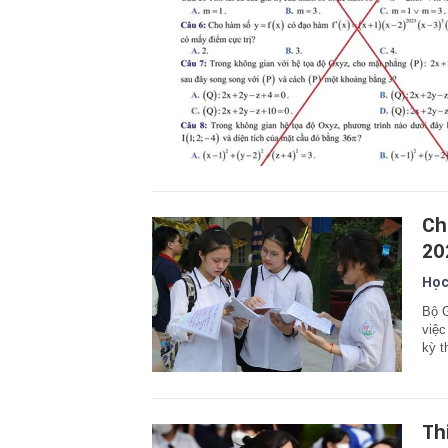
Ch
20
Học
Bộ G
việc
kỳ t
Th