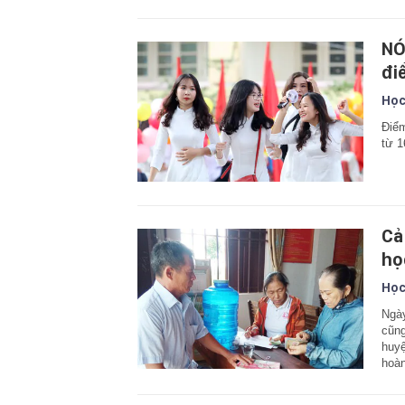
NÓ
đi
Học
Điểm
từ 1
Cả
họ
Học
Ngày
cũng
huyệ
hoà