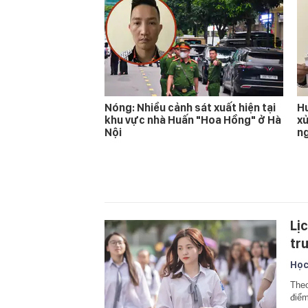
Nóng: Nhiều cảnh sát xuất hiện tại
Hu
khu vực nhà Huấn "Hoa Hồng" ở Hà
xử
Nội
n
Lị
tr
Học
Theo
điểm