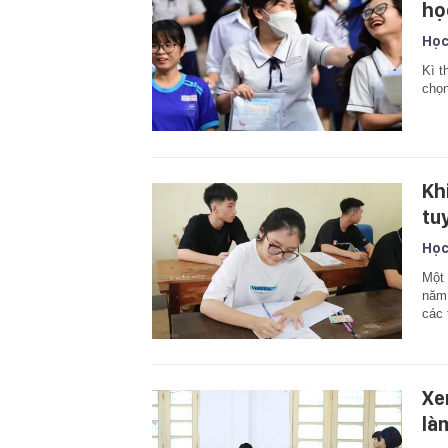
họ
Học
Kì t
chọn
Kh
tu
Học
Một 
năm 
các 
Xe
là