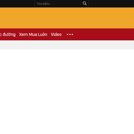
c đường
Xem Mua Luôn
Video