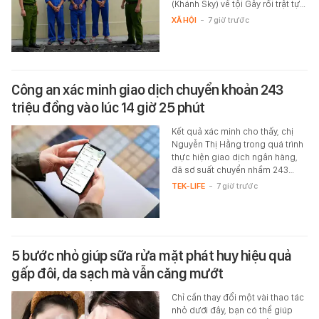
(Khánh Sky) về tội Gây rối trật tự…
XÃ HỘI
-
7 giờ trước
Công an xác minh giao dịch chuyển khoản 243
triệu đồng vào lúc 14 giờ 25 phút
Kết quả xác minh cho thấy, chị
Nguyễn Thị Hằng trong quá trình
thực hiện giao dịch ngân hàng,
đã sơ suất chuyển nhầm 243…
TEK-LIFE
-
7 giờ trước
5 bước nhỏ giúp sữa rửa mặt phát huy hiệu quả
gấp đôi, da sạch mà vẫn căng mướt
Chỉ cần thay đổi một vài thao tác
nhỏ dưới đây, bạn có thể giúp