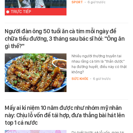
SPORT
-
6 giờ trước
TRỰC TIẾP
Người đàn ông 50 tuổi ăn cà tím mỗi ngày để
chữa tiểu đường, 3 tháng sau bác sĩ hỏi: "Ông ăn
gì thế?"
Nhiều người thường truyền tai
nhau rằng cà tím là "thần dược"
hạ đường huyết, điều này có thật
không?
SỨC KHỎE
-
6 giờ trước
Mấy ai kỉ niệm 10 năm được như nhóm mỹ nhân
này: Chịu lỗ vốn để tái hợp, đưa thẳng bài hát lên
top 1 cả nước
Dù biết trước sẽ lỗ vốn, màn tái