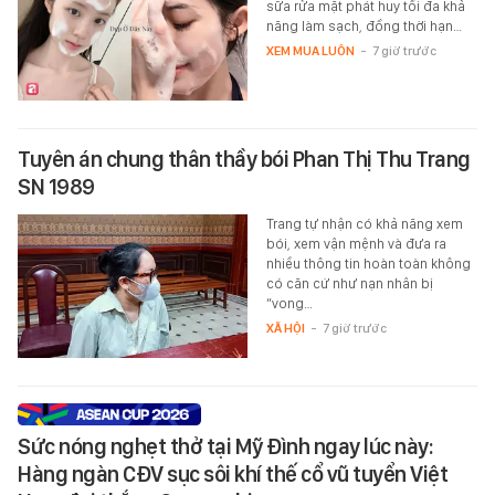
sữa rửa mặt phát huy tối đa khả
năng làm sạch, đồng thời hạn…
XEM MUA LUÔN
-
7 giờ trước
Tuyên án chung thân thầy bói Phan Thị Thu Trang
SN 1989
Trang tự nhận có khả năng xem
bói, xem vận mệnh và đưa ra
nhiều thông tin hoàn toàn không
có căn cứ như nạn nhân bị
“vong…
XÃ HỘI
-
7 giờ trước
Sức nóng nghẹt thở tại Mỹ Đình ngay lúc này:
Hàng ngàn CĐV sục sôi khí thế cổ vũ tuyển Việt