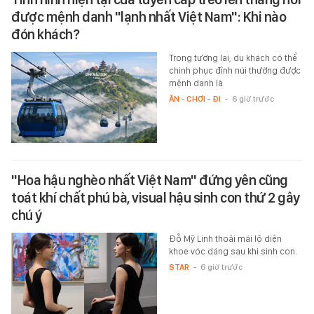
được mệnh danh "lạnh nhất Việt Nam": Khi nào
đón khách?
Trong tương lai, du khách có thể
chinh phục đỉnh núi thường được
mệnh danh là
ĂN - CHƠI - ĐI
-
6 giờ trước
"Hoa hậu nghèo nhất Việt Nam" đứng yên cũng
toát khí chất phú bà, visual hậu sinh con thứ 2 gây
chú ý
Đỗ Mỹ Linh thoải mái lộ diện
khoe vóc dáng sau khi sinh con.
STAR
-
6 giờ trước