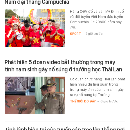
Nam đại thắng Campuchia
Hàng CĐV đổ về sân Mỹ Đình cổ
vũ đội tuyển Việt Nam đấu tuyển
Campuchia lúc 20h00 hôm nay
7/8.
SPORT
-
7 giờ trước
Phát hiện 5 đoạn video bất thường trong máy
tính nam sinh gây nổ súng ở trường học Thái Lan
Cơ quan chức năng Thái Lan phát
hiện nhiều dữ liệu quan trọng
trong máy tính của nam sinh gây
ra vụ nổ súng tại Trường…
THẾ GIỚI ĐÓ ĐÂY
-
6 giờ trước
Tình hình hiện tại của tuyến cáp treo lên thẳng nơi