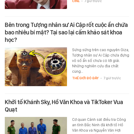
CINE
-
7 giờ trước
Bên trong Tượng nhân sư Ai Cập rốt cuộc ẩn chứa
bao nhiêu bí mật? Tại sao lại cấm khảo sát khoa
học?
Sừng sững trên cao nguyên Giza,
Tượng nhân sư Ai Cập chứa đựng
vô số ẩn số chưa có lời giải.
Những nghiên cứu địa chất
cùng…
THẾ GIỚI ĐÓ ĐÂY
-
7 giờ trước
Khởi tố Khánh Sky, Hồ Văn Khoa và TikToker Vua
Quạt
Cơ quan Cảnh sát điều tra Công
an tỉnh Bắc Ninh đã khởi tố Hồ
Văn Khoa và Nguyễn Văn Hợi