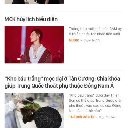
MCK hủy lịch biểu diễn
Thông báo mới nhất của CAM by
8 khiến nhiều fan nhạc tiếc nuối.
MUSIK
-
6 giờ trước
"Kho báu trắng" mọc dại ở Tân Cương: Chìa khóa
giúp Trung Quốc thoát phụ thuộc Đông Nam Á
"Kho báu trắng" dưới dãy Thiên
Sơn có thể giúp Trung Quốc giảm
phụ thuộc vào cao su của Đông
Nam Á như thế nào?
THẾ GIỚI ĐÓ ĐÂY
-
6 giờ trước