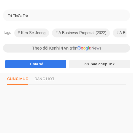
Trí Thức Trẻ
Tags
Kim Se Jeong
A Business Proposal (2022)
A Busin
Theo dõi Kenh14.vn trên
Chia sẻ
Sao chép link
CÙNG MỤC
ĐANG HOT