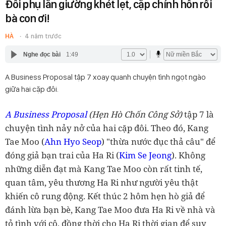
Đôi phụ lăn giường khét lẹt, cặp chính hôn rồi
bà con ơi!
HÀ
4 năm trước
Nghe đọc bài
1:49
A Business Proposal tập 7 xoay quanh chuyện tình ngọt ngào
giữa hai cặp đôi.
A Business Proposal
(Hẹn Hò Chốn Công Sở)
tập 7 là
chuyện tình nảy nở của hai cặp đôi. Theo đó, Kang
Tae Moo (
Ahn Hyo Seop
) "thừa nước đục thả câu" để
đóng giả bạn trai của Ha Ri (
Kim Se Jeong
). Không
những diễn đạt mà Kang Tae Moo còn rất tinh tế,
quan tâm, yêu thương Ha Ri như người yêu thật
khiến cô rung động. Kết thúc 2 hôm hẹn hò giả để
đánh lừa bạn bè, Kang Tae Moo đưa Ha Ri về nhà và
tỏ tình với cô, đồng thời cho Ha Ri thời gian để suy