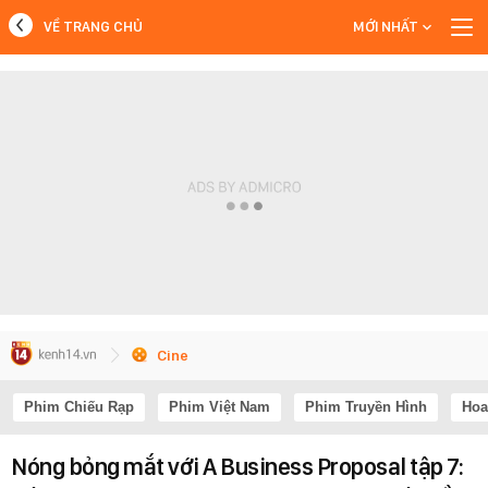
VỀ TRANG CHỦ
MỚI NHẤT
MỚI NHẤT
Xem thêm
Cine
Phim Chiếu Rạp
Phim Việt Nam
Phim Truyền Hình
Hoa
Nóng bỏng mắt với A Business Proposal tập 7: