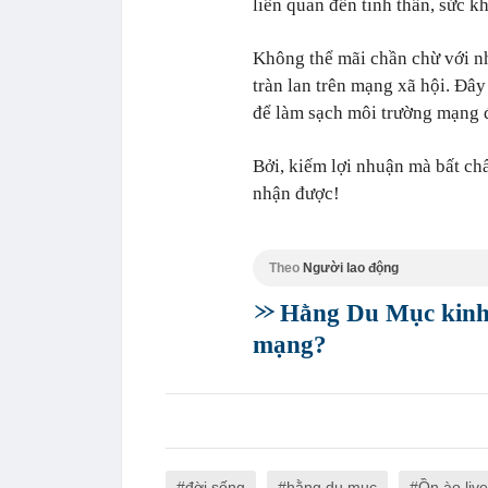
liên quan đến tinh thần, sức k
Không thể mãi chần chừ với nh
tràn lan trên mạng xã hội. Đây
để làm sạch môi trường mạng 
Bởi, kiếm lợi nhuận mà bất ch
nhận được!
Theo
Người lao động
Hằng Du Mục kinh 
mạng?
đời sống
hằng du mục
Ồn ào liv