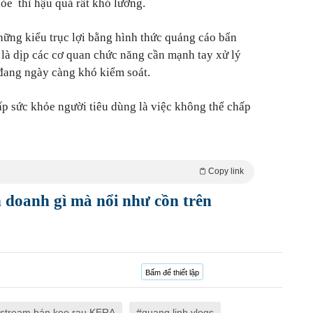
hỏe thì hậu quả rất khó lường.
ững kiểu trục lợi bằng hình thức quảng cáo bẩn
 là dịp các cơ quan chức năng cần mạnh tay xử lý
đang ngày càng khó kiểm soát.
ấp sức khỏe người tiêu dùng là việc không thể chấp
Copy link
doanh gì mà nổi như cồn trên
Bấm để thiết lập
estream bán kẹo rau KERA
quang linh vlogs