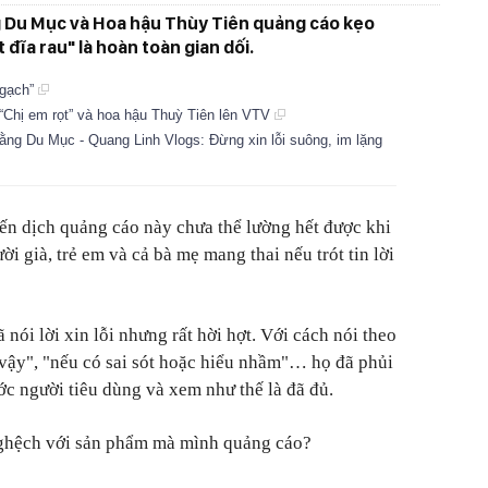
g Du Mục và Hoa hậu Thùy Tiên quảng cáo kẹo
đĩa rau" là hoàn toàn gian dối.
 gạch”
“Chị em rọt” và hoa hậu Thuỳ Tiên lên VTV
ằng Du Mục - Quang Linh Vlogs: Đừng xin lỗi suông, im lặng
ến dịch quảng cáo này chưa thể lường hết được khi
i già, trẻ em và cả bà mẹ mang thai nếu trót tin lời
nói lời xin lỗi nhưng rất hời hợt. Với cách nói theo
 vậy", "nếu có sai sót hoặc hiểu nhầm"… họ đã phủi
ớc người tiêu dùng và xem như thế là đã đủ.
nghệch với sản phẩm mà mình quảng cáo?