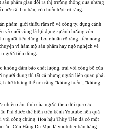
t sản phẩm gian dối ra thị trường thông qua những
 chức rất bài bản, có chiến lược rõ ràng.
 sản phẩm, giới thiệu rầm rộ về công ty, dựng cảnh
u và cuối cùng là lợi dụng sự ảnh hưởng của
dụ người tiêu dùng. Lợi nhuận rõ ràng, tiền nong
 chuyện vì hâm mộ sản phẩm hay ngờ nghệch về
n người tiêu dùng.
o không đảm bảo chất lượng, trái với công bố của
ới người dùng thì tất cả những người liên quan phải
uật chứ không thể nói rằng "không hiểu", "không
c nhiều cảm tình của người theo dõi qua các
âu Phi được thể hiện trên kênh Youtube nên quá
ối với công chúng. Hoa hậu Thùy Tiên đã có một
n sắc. Còn Hằng Du Mục là youtuber bán hàng