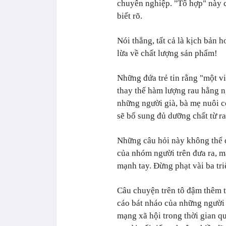
chuyên nghiệp. "Tổ hợp" này
biết rõ.
Nói thẳng, tất cả là kịch bản 
lừa về chất lượng sản phẩm!
Những đứa trẻ tin rằng "một v
thay thế hàm lượng rau hằng 
những người già, bà mẹ nuôi c
sẽ bổ sung đủ dưỡng chất từ r
Những câu hỏi này không thể đ
của nhóm người trên đưa ra, m
mạnh tay. Đừng phạt vài ba tr
Câu chuyện trên tô đậm thêm 
cáo bát nháo của những người 
mạng xã hội trong thời gian qu