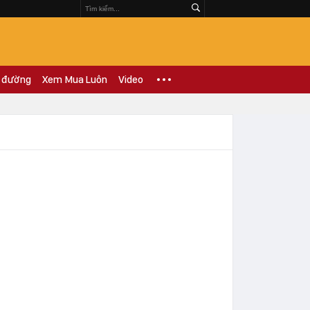
 đường
Xem Mua Luôn
Video