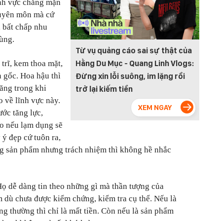
ĩnh vực chẳng mặn
huyên môn mà cứ
, bất chấp nhu
dùng.
Từ vụ quảng cáo sai sự thật của
 trĩ, kem thoa mặt,
Hằng Du Mục - Quang Linh Vlogs:
 gốc. Hoa hậu thì
Đừng xin lỗi suông, im lặng rồi
năng trong khi
trở lại kiếm tiền
 về lĩnh vực này.
ước tăng lực,
áo nếu lạm dụng sẽ
 ý đẹp cứ tuôn ra,
ng sản phẩm nhưng trách nhiệm thì không hề nhắc
ọ dễ dàng tin theo những gì mà thần tượng của
 dù chưa được kiểm chứng, kiểm tra cụ thể. Nếu là
g thường thì chỉ là mất tiền. Còn nếu là sản phẩm