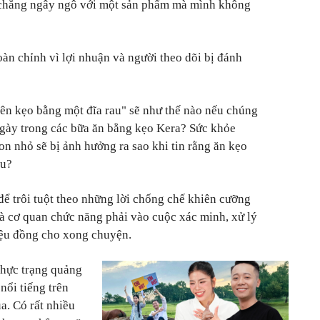
 chẳng ngây ngô với một sản phẩm mà mình không
hoàn chỉnh vì lợi nhuận và người theo dõi bị đánh
iên kẹo bằng một đĩa rau" sẽ như thế nào nếu chúng
ngày trong các bữa ăn bằng kẹo Kera? Sức khỏe
on nhỏ sẽ bị ảnh hưởng ra sao khi tin rằng ăn kẹo
au?
ể trôi tuột theo những lời chống chế khiên cưỡng
à cơ quan chức năng phải vào cuộc xác minh, xử lý
iệu đồng cho xong chuyện.
thực trạng quảng
nổi tiếng trên
a. Có rất nhiều