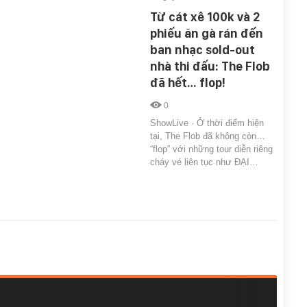
Từ cát xê 100k và 2
phiếu ăn gà rán đến
ban nhạc sold-out
nhà thi đấu: The Flob
đã hết… flop!
0
ShowLive · Ở thời điểm hiện
tại, The Flob đã không còn…
“flop” với những tour diễn riêng
cháy vé liên tục như ĐẠI…