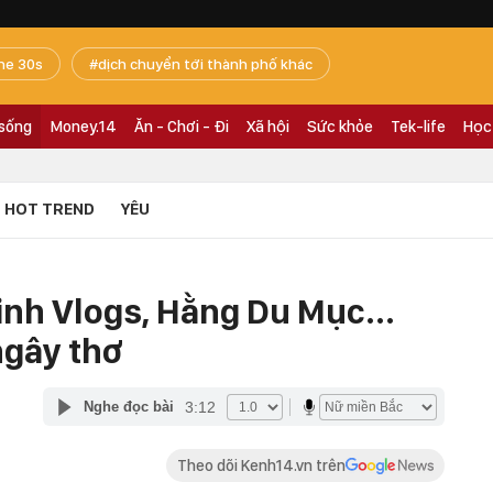
he 30s
dịch chuyển tới thành phố khác
 sống
Money.14
Ăn - Chơi - Đi
Xã hội
Sức khỏe
Tek-life
Học
HOT TREND
YÊU
nh Vlogs, Hằng Du Mục...
ngây thơ
3:12
Nghe đọc bài
Theo dõi Kenh14.vn trên