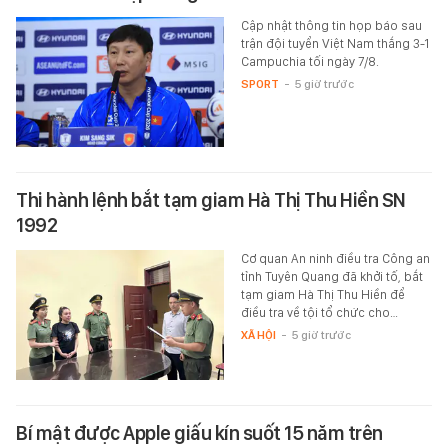
Cập nhật thông tin họp báo sau
trận đội tuyển Việt Nam thắng 3-1
Campuchia tối ngày 7/8.
SPORT
-
5 giờ trước
Thi hành lệnh bắt tạm giam Hà Thị Thu Hiền SN
1992
Cơ quan An ninh điều tra Công an
tỉnh Tuyên Quang đã khởi tố, bắt
tạm giam Hà Thị Thu Hiền để
điều tra về tội tổ chức cho…
XÃ HỘI
-
5 giờ trước
Bí mật được Apple giấu kín suốt 15 năm trên