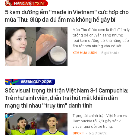
5 kem dưỡng ẩm "made in Vietnam" cực hợp cho
mùa Thu: Giúp da đủ ẩm mà không hề gây bí
Mùa Thu được xem là thời điểm lý
tưởng để chuyển sang những
loại kem dưỡng có khả năng cấp
ẩm tốt hơn nhưng vẫn có kết…
XEM MUA LUÔN
-
5 giờ trước
Sốc visual trọng tài trận Việt Nam 3-1 Campuchia:
Trẻ như sinh viên, điển trai hút mắt khiến dân
mạng thi nhau "truy tìm" danh tính
Trọng tài chính trận Việt Nam vs
Campuchia tối 7/8 gây sốt vì
visual quá đỗi trẻ trung.
SPORT
-
5 giờ trước