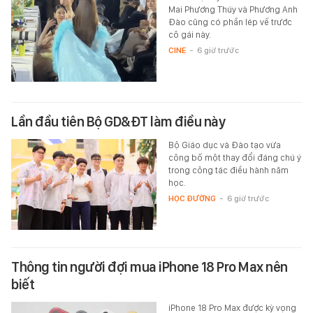
Mai Phương Thúy và Phương Anh
Đào cũng có phần lép vế trước
cô gái này.
CINE
-
6 giờ trước
Lần đầu tiên Bộ GD&ĐT làm điều này
Bộ Giáo dục và Đào tạo vừa
công bố một thay đổi đáng chú ý
trong công tác điều hành năm
học.
HỌC ĐƯỜNG
-
6 giờ trước
Thông tin người đợi mua iPhone 18 Pro Max nên
biết
iPhone 18 Pro Max được kỳ vọng