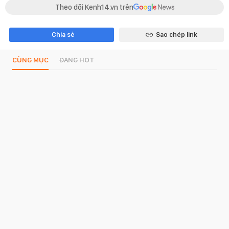
Theo dõi Kenh14.vn trên
Chia sẻ
Sao chép link
CÙNG MỤC
ĐANG HOT