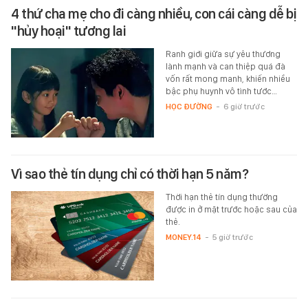
4 thứ cha mẹ cho đi càng nhiều, con cái càng dễ bị
"hủy hoại" tương lai
Ranh giới giữa sự yêu thương
lành mạnh và can thiệp quá đà
vốn rất mong manh, khiến nhiều
bậc phụ huynh vô tình tước…
HỌC ĐƯỜNG
-
6 giờ trước
Vì sao thẻ tín dụng chỉ có thời hạn 5 năm?
Thời hạn thẻ tín dụng thường
được in ở mặt trước hoặc sau của
thẻ.
MONEY.14
-
5 giờ trước