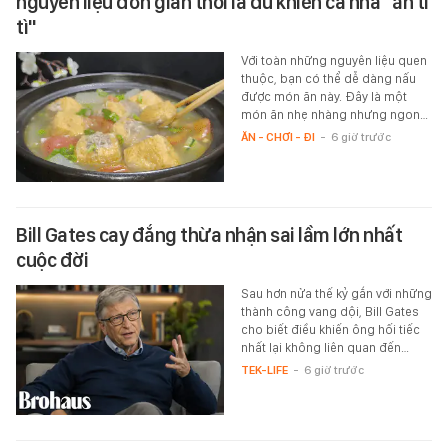
nguyên liệu đơn giản thôi là đủ khiến cả nhà "ăn tì
tì"
Với toàn những nguyên liệu quen
thuộc, bạn có thể dễ dàng nấu
được món ăn này. Đây là một
món ăn nhẹ nhàng nhưng ngon…
ĂN - CHƠI - ĐI
-
6 giờ trước
Bill Gates cay đắng thừa nhận sai lầm lớn nhất
cuộc đời
Sau hơn nửa thế kỷ gắn với những
thành công vang dội, Bill Gates
cho biết điều khiến ông hối tiếc
nhất lại không liên quan đến…
TEK-LIFE
-
6 giờ trước