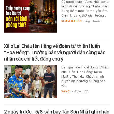
Có người thắp hương, khấn xong
là rời đi, cũng có người nhất định
đứng thêm một lúc mới yên tâm.
Chính khoảng thời gian tưởng…
XEM MUA LUÔN
-
4 giờ trước
Xã ở Lai Châu lên tiếng về đoàn từ thiện Huấn
"Hoa Hồng": Trưởng bản và người dân cùng xác
nhận các chi tiết đáng chú ý
Liên quan đến hoạt động từ thiện
của Huấn "Hoa Hồng" tại xã
Mường Than (Lai Châu), chính
quyền địa phương, trưởng bản
và…
XÃ HỘI
-
4 giờ trước
2 ngày trước - 5/8, sân bay Tân Sơn Nhất ghi nhận