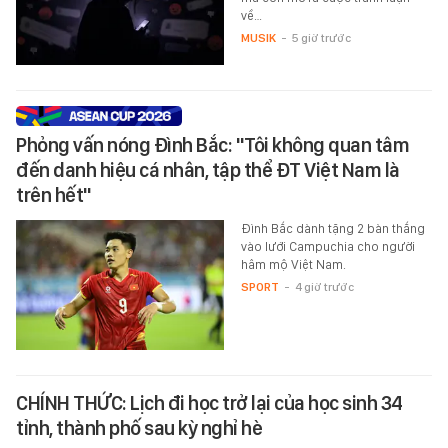
về…
MUSIK
-
5 giờ trước
Phỏng vấn nóng Đình Bắc: "Tôi không quan tâm
đến danh hiệu cá nhân, tập thể ĐT Việt Nam là
trên hết"
Đình Bắc dành tặng 2 bàn thắng
vào lưới Campuchia cho người
hâm mộ Việt Nam.
SPORT
-
4 giờ trước
CHÍNH THỨC: Lịch đi học trở lại của học sinh 34
tỉnh, thành phố sau kỳ nghỉ hè