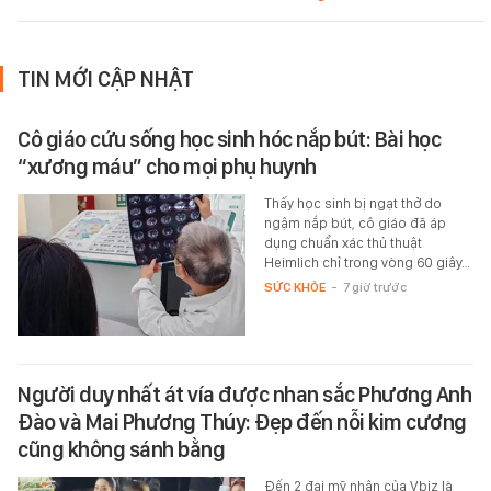
TIN MỚI CẬP NHẬT
Cô giáo cứu sống học sinh hóc nắp bút: Bài học
“xương máu” cho mọi phụ huynh
Thấy học sinh bị ngạt thở do
ngậm nắp bút, cô giáo đã áp
dụng chuẩn xác thủ thuật
Heimlich chỉ trong vòng 60 giây…
SỨC KHỎE
-
7 giờ trước
Người duy nhất át vía được nhan sắc Phương Anh
Đào và Mai Phương Thúy: Đẹp đến nỗi kim cương
cũng không sánh bằng
Đến 2 đại mỹ nhân của Vbiz là