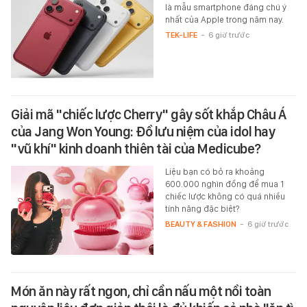
là mẫu smartphone đáng chú ý
nhất của Apple trong năm nay.
TEK-LIFE
-
6 giờ trước
Giải mã "chiếc lược Cherry" gây sốt khắp Châu Á
của Jang Won Young: Đồ lưu niệm của idol hay
"vũ khí" kinh doanh thiên tài của Medicube?
Liệu bạn có bỏ ra khoảng
600.000 nghìn đồng để mua 1
chiếc lược không có quá nhiều
tính năng đặc biệt?
BEAUTY & FASHION
-
6 giờ trước
Món ăn này rất ngon, chỉ cần nấu một nồi toàn