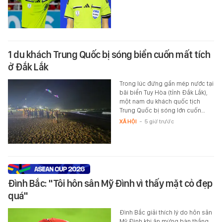
1 du khách Trung Quốc bị sóng biển cuốn mất tích
ở Đắk Lắk
Trong lúc đứng gần mép nước tại
bãi biển Tuy Hòa (tỉnh Đắk Lắk),
một nam du khách quốc tịch
Trung Quốc bị sóng lớn cuốn…
XÃ HỘI
-
5 giờ trước
Đình Bắc: "Tôi hôn sân Mỹ Đình vì thấy mặt cỏ đẹp
quá"
Đình Bắc giải thích lý do hôn sân
Mỹ Đình khi ăn mừng bàn thắng