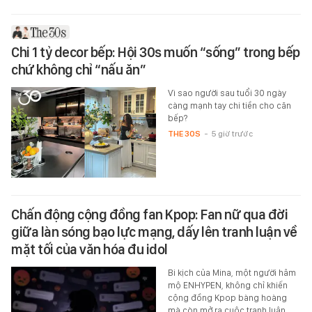
Chi 1 tỷ decor bếp: Hội 30s muốn “sống” trong bếp
chứ không chỉ “nấu ăn”
Vì sao người sau tuổi 30 ngày
càng mạnh tay chi tiền cho căn
bếp?
THE 30S
-
5 giờ trước
Chấn động cộng đồng fan Kpop: Fan nữ qua đời
giữa làn sóng bạo lực mạng, dấy lên tranh luận về
mặt tối của văn hóa đu idol
Bi kịch của Mina, một người hâm
mộ ENHYPEN, không chỉ khiến
cộng đồng Kpop bàng hoàng
mà còn mở ra cuộc tranh luận