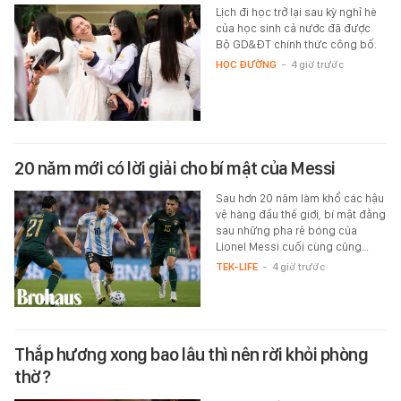
Lịch đi học trở lại sau kỳ nghỉ hè
của học sinh cả nước đã được
Bộ GD&ĐT chính thức công bố.
HỌC ĐƯỜNG
-
4 giờ trước
20 năm mới có lời giải cho bí mật của Messi
Sau hơn 20 năm làm khổ các hậu
vệ hàng đầu thế giới, bí mật đằng
sau những pha rê bóng của
Lionel Messi cuối cùng cũng…
TEK-LIFE
-
4 giờ trước
Thắp hương xong bao lâu thì nên rời khỏi phòng
thờ?