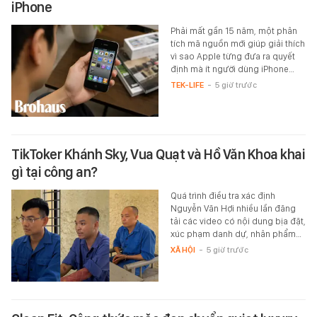
iPhone
Phải mất gần 15 năm, một phân
tích mã nguồn mới giúp giải thích
vì sao Apple từng đưa ra quyết
định mà ít người dùng iPhone…
TEK-LIFE
-
5 giờ trước
TikToker Khánh Sky, Vua Quạt và Hồ Văn Khoa khai
gì tại công an?
Quá trình điều tra xác định
Nguyễn Văn Hợi nhiều lần đăng
tải các video có nội dung bịa đặt,
xúc phạm danh dự, nhân phẩm…
XÃ HỘI
-
5 giờ trước