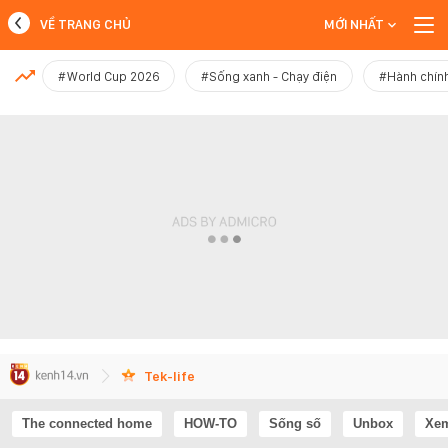
VỀ TRANG CHỦ
MỚI NHẤT
MỚI NHẤT
#World Cup 2026
#Sống xanh - Chạy điện
#Hành chính
Xem thêm
Tek-life
The connected home
HOW-TO
Sống số
Unbox
Xem