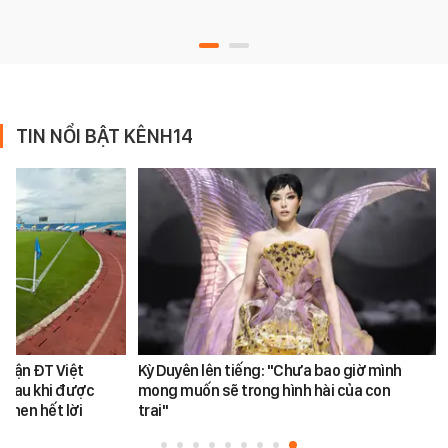
TIN NỔI BẬT KÊNH14
 trận ĐT Việt
Kỳ Duyên lên tiếng: "Chưa bao giờ mình
 sau khi được
mong muốn sẽ trong hình hài của con
khen hết lời
trai"