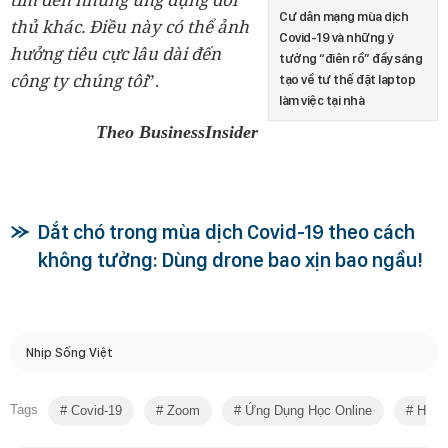
Cư dân mạng mùa dịch
thủ khác. Điều này có thể ảnh
Covid-19 và những ý
hưởng tiêu cực lâu dài đến
tưởng “điên rồ” đầy sáng
công ty chúng tôi
”.
tạo về tư thế đặt laptop
làm việc tại nhà
Theo BusinessInsider
Dắt chó trong mùa dịch Covid-19 theo cách
không tưởng: Dùng drone bao xịn bao ngầu!
Nhịp Sống Việt
Tags
Covid-19
Zoom
Ứng Dụng Học Online
Học O