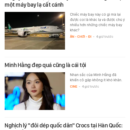
một máy bay lạ cất cánh
Chiếc máy bay này có gì mà lại
được coi là khác lạ và được chú ý
nhiều hơn những chiếc máy bay
khác?
ĂN - CHƠI - ĐI
-
4 giờ trước
Minh Hằng đẹp quá cũng là cái tội
Nhan sắc của Minh Hằng đã
khiến cô gặp không ít khó khăn.
CINE
-
4 giờ trước
Nghịch lý "đôi dép quốc dân" Crocs tại Hàn Quốc: