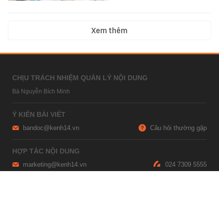
Xem thêm
CHỊU TRÁCH NHIỆM QUẢN LÝ NỘI DUNG
Bà Nguyễn Bích Minh
Ý KIẾN BÀI VIẾT
bandoc@kenh14.vn
Câu hỏi thường gặp
HỢP TÁC NỘI DUNG
marketing@kenh14.vn
024 7309 5555
HỖ TRỢ QUẢNG CÁO
giaitrixahoi@admicro.vn