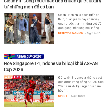
Clean Fit: Công thức mặc đẹp chuẩn quiet luxury
từ những món đồ cơ bản
Clean Fit chính là cách biến áo
thun, quần jeans hay chân váy
quen thuộc thành những set đồ
gọn gàng, trẻ trung mà không…
BEAUTY & FASHION
-
5 giờ trước
Hòa Singapore 1-1, Indonesia bị loại khỏi ASEAN
Cup 2026
Đội tuyển Indonesia không vượt
qua được vòng bảng ASEAN Cup
2026 sau khi bị Singapore cầm
hòa 1-1.
SPORT
-
5 giờ trước