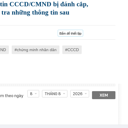
g tin CCCD/CMND bị đánh cắp,
 tra những thông tin sau
Bấm để thiết lập
ND
chứng minh nhân dân
CCCD
8
THÁNG 8
2026
XEM
m theo ngày