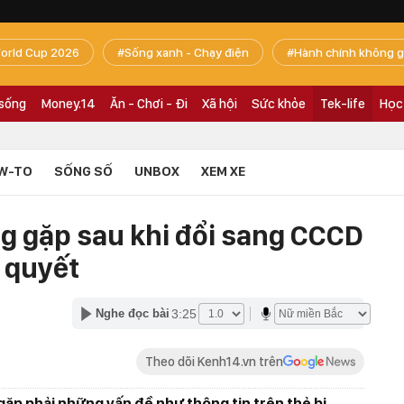
orld Cup 2026
Sống xanh - Chạy điện
Hành chính không g
 sống
Money.14
Ăn - Chơi - Đi
Xã hội
Sức khỏe
Tek-life
Học
W-TO
SỐNG SỐ
UNBOX
XEM XE
 gặp sau khi đổi sang CCCD
i quyết
3:25
Nghe đọc bài
Theo dõi Kenh14.vn trên
ặp phải những vấn đề như thông tin trên thẻ bị