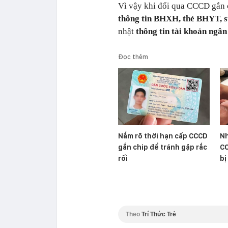
Vì vậy khi đổi qua CCCD gắn c
thông tin BHXH, thẻ BHYT, s
nhật
thông tin tài khoản ngân
Đọc thêm
Nắm rõ thời hạn cấp CCCD
Nh
gắn chip để tránh gặp rắc
CC
rối
bị
Theo
Trí Thức Trẻ