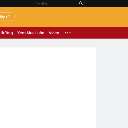
iấy tờ
 đường
Xem Mua Luôn
Video