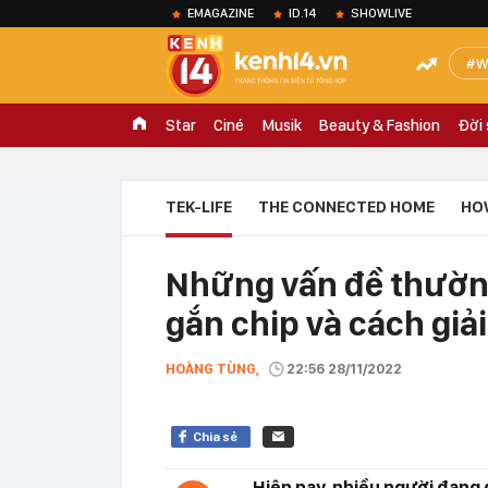
EMAGAZINE
ID.14
SHOWLIVE
W
Star
Ciné
Musik
Beauty & Fashion
Đời
TEK-LIFE
THE CONNECTED HOME
HO
Những vấn đề thường
gắn chip và cách giả
HOÀNG TÙNG,
22:56 28/11/2022
Chia sẻ
Hiện nay, nhiều người đang g