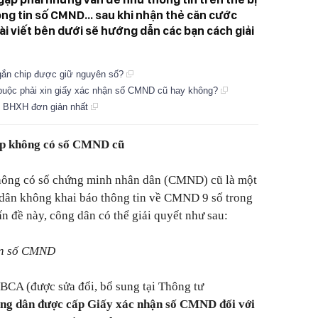
ông tin số CMND... sau khi nhận thẻ căn cước
ài viết bên dưới sẽ hướng dẫn các bạn cách giải
ắn chip được giữ nguyên số?
buộc phải xin giấy xác nhận số CMND cũ hay không?
ổ BHXH đơn giản nhất
ip không có số CMND cũ
ng có số chứng minh nhân dân (CMND) cũ là một
dân không khai báo thông tin về CMND 9 số trong
ấn đề này, công dân có thể giải quyết như sau:
ận số CMND
BCA (được sửa đổi, bổ sung tại Thông tư
ng dân được cấp Giấy xác nhận số CMND đối với