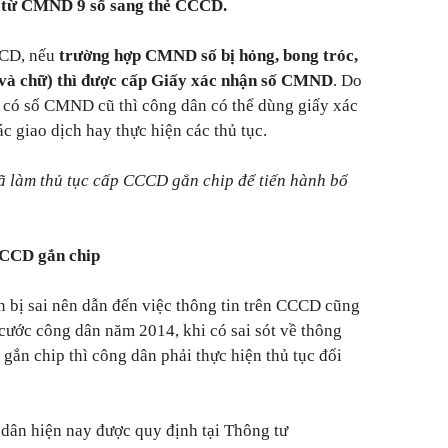
n từ CMND 9 số sang thẻ CCCD.
CCD, nếu
trường hợp CMND số bị hỏng, bong tróc,
và chữ) thì được cấp Giấy xác nhận số CMND
. Do
có số CMND cũ thì công dân có thể dùng giấy xác
 giao dịch hay thực hiện các thủ tục.
 làm thủ tục cấp CCCD gắn chip để tiến hành bổ
 CCCD gắn chip
n bị sai nên dẫn đến việc thông tin trên CCCD cũng
 cước công dân năm 2014, khi có sai sót về thông
 gắn chip thì công dân phải thực hiện thủ tục đổi
 dân hiện nay được quy định tại Thông tư