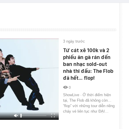
3 ngày trước
Từ cát xê 100k và 2
phiếu ăn gà rán đến
ban nhạc sold-out
nhà thi đấu: The Flob
đã hết… flop!
0
ShowLive · Ở thời điểm hiện
tại, The Flob đã không còn…
“flop” với những tour diễn riêng
cháy vé liên tục như ĐẠI…