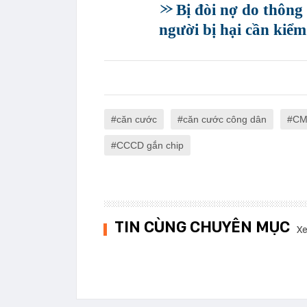
Bị đòi nợ do thôn
người bị hại cần kiểm
căn cước
căn cước công dân
CM
CCCD gắn chip
TIN CÙNG CHUYÊN MỤC
Xe