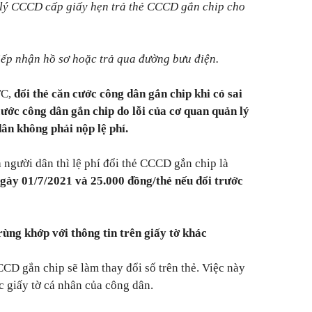
lý CCCD cấp giấy hẹn trả thẻ CCCD gắn chip cho
tiếp nhận hồ sơ hoặc trả qua đường bưu điện.
TC,
đổi thẻ căn cước công dân gắn chip khi có sai
 cước công dân gắn chip do lỗi của cơ quan quản lý
ân không phải nộp lệ phí.
ủa người dân thì lệ phí đổi thẻ CCCD gắn chip là
ngày 01/7/2021 và 25.000 đồng/thẻ nếu đổi trước
ùng khớp với thông tin trên giấy tờ khác
D gắn chip sẽ làm thay đổi số trên thẻ. Việc này
ác giấy tờ cá nhân của công dân.