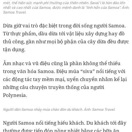
mét, thể hiện sức mạnh phi thường của thiên nhiên. Savai’i là hòn đảo lớn
nhất và cao nhất của Samoa, được mệnh danh là “linh hồn của Samoa”. Ảnh:
Samoa Travel.
Dừa giữ vai trò đặc biệt trong đời sống người Samoa.
Từ thực phẩm, dầu dừa tới vật liệu xây dựng hay đồ
thủ công, gần như mọi bộ phận của cây dừa đều được
tận dụng.
Âm nhạc và vũ điệu cũng là phần không thể thiếu
trong văn hóa Samoa. Điệu múa “siva” nổi tiếng với
các động tác tay mềm mại, uyển chuyển nhằm kể lại
những câu chuyện truyền thống của người
Polynesia.
Người dân Samoa nhảy múa chào đón du khách. Ảnh: Samoa Travel.
Người Samoa nổi tiếng hiếu khách. Du khách tới đây
thường được tiếp đón nồng nhiệt bằng các bữa ăn