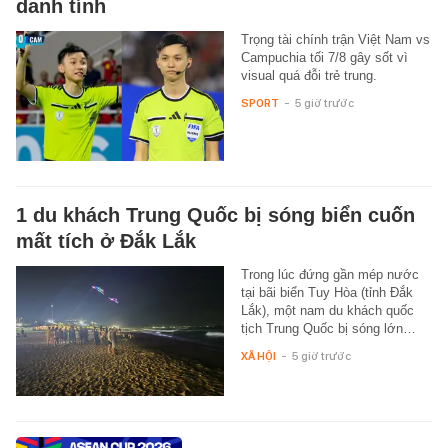
danh tính
Trọng tài chính trận Việt Nam vs
Campuchia tối 7/8 gây sốt vì
visual quá đỗi trẻ trung.
SPORT
-
5 giờ trước
1 du khách Trung Quốc bị sóng biển cuốn
mất tích ở Đắk Lắk
Trong lúc đứng gần mép nước
tại bãi biển Tuy Hòa (tỉnh Đắk
Lắk), một nam du khách quốc
tịch Trung Quốc bị sóng lớn…
XÃ HỘI
-
5 giờ trước