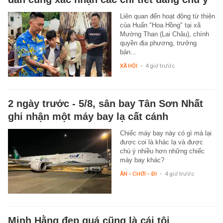
Liên quan đến hoạt động từ thiện
của Huấn "Hoa Hồng" tại xã
Mường Than (Lai Châu), chính
quyền địa phương, trưởng
bản…
XÃ HỘI
-
4 giờ trước
2 ngày trước - 5/8, sân bay Tân Sơn Nhất
ghi nhận một máy bay lạ cất cánh
Chiếc máy bay này có gì mà lại
được coi là khác lạ và được
chú ý nhiều hơn những chiếc
máy bay khác?
ĂN - CHƠI - ĐI
-
4 giờ trước
Minh Hằng đẹp quá cũng là cái tội