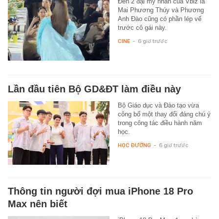
Đến 2 đại mỹ nhân của Vbiz là
Mai Phương Thúy và Phương
Anh Đào cũng có phần lép vế
trước cô gái này.
CINE
-
6 giờ trước
Lần đầu tiên Bộ GD&ĐT làm điều này
Bộ Giáo dục và Đào tạo vừa
công bố một thay đổi đáng chú ý
trong công tác điều hành năm
học.
HỌC ĐƯỜNG
-
6 giờ trước
Thông tin người đợi mua iPhone 18 Pro
Max nên biết