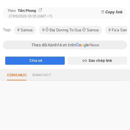
Theo
Tiền Phong
Copy link
27/05/2026 20:35 (GMT +7)
Tags
Samoa
Ố Đại Dương To-Sua Ở Samoa
Fa’a Samo
Theo dõi Kenh14.vn trên
Chia sẻ
Sao chép link
CÙNG MỤC
ĐANG HOT