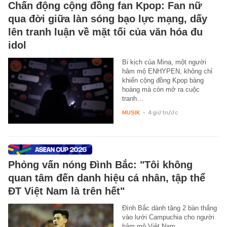
Chấn động cộng đồng fan Kpop: Fan nữ
qua đời giữa làn sóng bạo lực mạng, dấy
lên tranh luận về mặt tối của văn hóa đu
idol
Bi kịch của Mina, một người
hâm mộ ENHYPEN, không chỉ
khiến cộng đồng Kpop bàng
hoàng mà còn mở ra cuộc
tranh…
MUSIK
-
4 giờ trước
Phỏng vấn nóng Đình Bắc: "Tôi không
quan tâm đến danh hiệu cá nhân, tập thể
ĐT Việt Nam là trên hết"
Đình Bắc dành tặng 2 bàn thắng
vào lưới Campuchia cho người
hâm mộ Việt Nam.