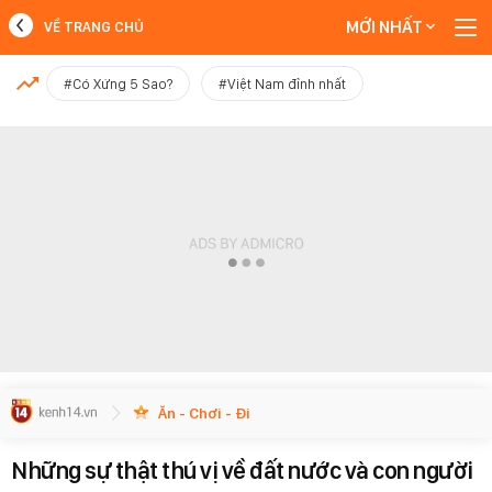
MỚI NHẤT
VỀ TRANG CHỦ
MỚI NHẤT
#Có Xứng 5 Sao?
#Việt Nam đỉnh nhất
Xem thêm
Ăn - Chơi - Đi
Những sự thật thú vị về đất nước và con người