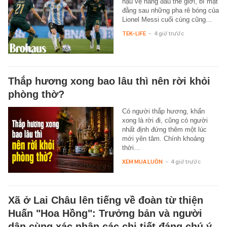
hậu vệ hàng đầu thế giới, bí mật
đằng sau những pha rê bóng của
Lionel Messi cuối cùng cũng…
TEK-LIFE
-
4 giờ trước
Thắp hương xong bao lâu thì nên rời khỏi
phòng thờ?
Có người thắp hương, khấn
xong là rời đi, cũng có người
nhất định đứng thêm một lúc
mới yên tâm. Chính khoảng
thời…
XEM MUA LUÔN
-
4 giờ trước
Xã ở Lai Châu lên tiếng về đoàn từ thiện
Huấn "Hoa Hồng": Trưởng bản và người
dân cùng xác nhận các chi tiết đáng chú ý