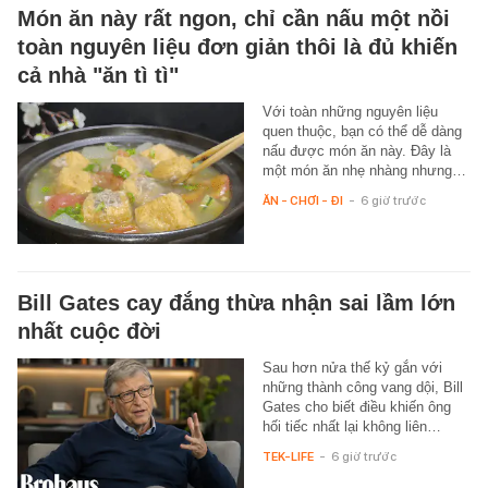
Món ăn này rất ngon, chỉ cần nấu một nồi
toàn nguyên liệu đơn giản thôi là đủ khiến
cả nhà "ăn tì tì"
Với toàn những nguyên liệu
quen thuộc, bạn có thể dễ dàng
nấu được món ăn này. Đây là
một món ăn nhẹ nhàng nhưng…
ĂN - CHƠI - ĐI
-
6 giờ trước
Bill Gates cay đắng thừa nhận sai lầm lớn
nhất cuộc đời
Sau hơn nửa thế kỷ gắn với
những thành công vang dội, Bill
Gates cho biết điều khiến ông
hối tiếc nhất lại không liên…
TEK-LIFE
-
6 giờ trước