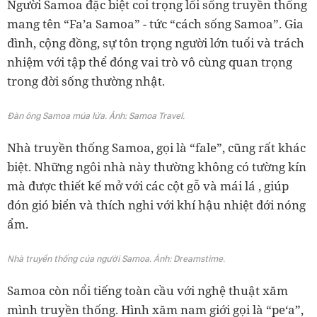
Người Samoa đặc biệt coi trọng lối sống truyền thống
mang tên “Fa’a Samoa” - tức “cách sống Samoa”. Gia
đình, cộng đồng, sự tôn trọng người lớn tuổi và trách
nhiệm với tập thể đóng vai trò vô cùng quan trọng
trong đời sống thường nhật.
Đàn ông Samoa múa lửa. Ảnh: Samoa Travel.
Nhà truyền thống Samoa, gọi là “fale”, cũng rất khác
biệt. Những ngôi nhà này thường không có tường kín
mà được thiết kế mở với các cột gỗ và mái lá , giúp
đón gió biển và thích nghi với khí hậu nhiệt đới nóng
ẩm.
Nhà truyền thống của người Samoa. Ảnh: Dreamstime.
Samoa còn nổi tiếng toàn cầu với nghệ thuật xăm
mình truyền thống. Hình xăm nam giới gọi là “pe‘a”,