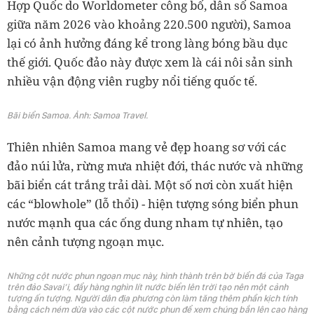
Hợp Quốc do Worldometer công bố, dân số Samoa
giữa năm 2026 vào khoảng 220.500 người), Samoa
lại có ảnh hưởng đáng kể trong làng bóng bầu dục
thế giới. Quốc đảo này được xem là cái nôi sản sinh
nhiều vận động viên rugby nổi tiếng quốc tế.
Bãi biển Samoa. Ảnh: Samoa Travel.
Thiên nhiên Samoa mang vẻ đẹp hoang sơ với các
đảo núi lửa, rừng mưa nhiệt đới, thác nước và những
bãi biển cát trắng trải dài. Một số nơi còn xuất hiện
các “blowhole” (lỗ thổi) - hiện tượng sóng biển phun
nước mạnh qua các ống dung nham tự nhiên, tạo
nên cảnh tượng ngoạn mục.
Những cột nước phun ngoạn mục này, hình thành trên bờ biển đá của Taga
trên đảo Savai’i, đẩy hàng nghìn lít nước biển lên trời tạo nên một cảnh
tượng ấn tượng. Người dân địa phương còn làm tăng thêm phần kịch tính
bằng cách ném dừa vào các cột nước phun để xem chúng bắn lên cao hàng