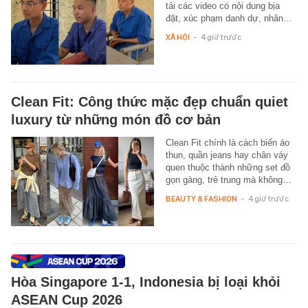
tải các video có nội dung bịa
đặt, xúc phạm danh dự, nhân…
XÃ HỘI
-
4 giờ trước
Clean Fit: Công thức mặc đẹp chuẩn quiet
luxury từ những món đồ cơ bản
Clean Fit chính là cách biến áo
thun, quần jeans hay chân váy
quen thuộc thành những set đồ
gọn gàng, trẻ trung mà không…
BEAUTY & FASHION
-
4 giờ trước
Hòa Singapore 1-1, Indonesia bị loại khỏi
ASEAN Cup 2026