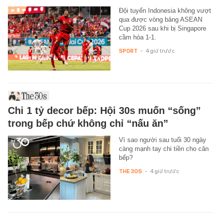
Đội tuyển Indonesia không vượt
qua được vòng bảng ASEAN
Cup 2026 sau khi bị Singapore
cầm hòa 1-1.
SPORT
-
4 giờ trước
Chi 1 tỷ decor bếp: Hội 30s muốn “sống”
trong bếp chứ không chỉ “nấu ăn”
Vì sao người sau tuổi 30 ngày
càng mạnh tay chi tiền cho căn
bếp?
THE 30S
-
4 giờ trước