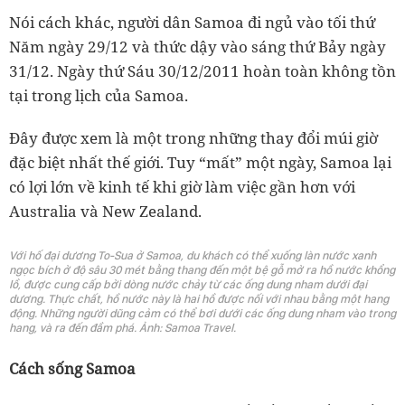
Nói cách khác, người dân Samoa đi ngủ vào tối thứ
Năm ngày 29/12 và thức dậy vào sáng thứ Bảy ngày
31/12. Ngày thứ Sáu 30/12/2011 hoàn toàn không tồn
tại trong lịch của Samoa.
Đây được xem là một trong những thay đổi múi giờ
đặc biệt nhất thế giới. Tuy “mất” một ngày, Samoa lại
có lợi lớn về kinh tế khi giờ làm việc gần hơn với
Australia và New Zealand.
Với hố đại dương To-Sua ở Samoa, du khách có thể xuống làn nước xanh
ngọc bích ở độ sâu 30 mét bằng thang đến một bệ gỗ mở ra hồ nước khổng
lồ, được cung cấp bởi dòng nước chảy từ các ống dung nham dưới đại
dương. Thực chất, hồ nước này là hai hồ được nối với nhau bằng một hang
động. Những người dũng cảm có thể bơi dưới các ống dung nham vào trong
hang, và ra đến đầm phá. Ảnh: Samoa Travel.
Cách sống Samoa