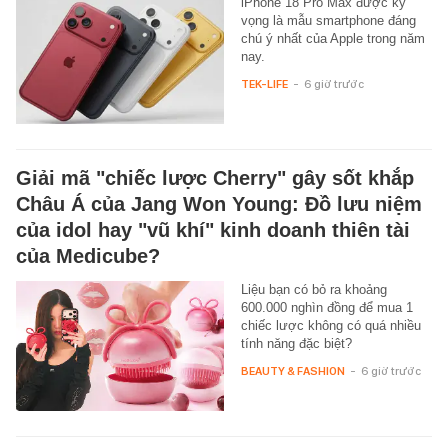
iPhone 18 Pro Max được kỳ
vọng là mẫu smartphone đáng
chú ý nhất của Apple trong năm
nay.
TEK-LIFE
-
6 giờ trước
Giải mã "chiếc lược Cherry" gây sốt khắp
Châu Á của Jang Won Young: Đồ lưu niệm
của idol hay "vũ khí" kinh doanh thiên tài
của Medicube?
Liệu bạn có bỏ ra khoảng
600.000 nghìn đồng để mua 1
chiếc lược không có quá nhiều
tính năng đặc biệt?
BEAUTY & FASHION
-
6 giờ trước