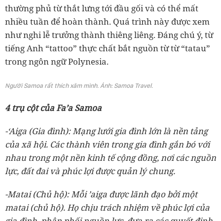
thường phủ từ thắt lưng tới đầu gối và có thể mất
nhiều tuần để hoàn thành. Quá trình này được xem
như nghi lễ trưởng thành thiêng liêng. Đáng chú ý, từ
tiếng Anh “tattoo” thực chất bắt nguồn từ từ “tatau”
trong ngôn ngữ Polynesia.
Người Samoa rất thích xăm mình. Ảnh: Samoa Travel.
4 trụ cột của Fa’a Samoa
-‘Aiga (Gia đình): Mạng lưới gia đình lớn là nền tảng
của xã hội. Các thành viên trong gia đình gắn bó với
nhau trong một nền kinh tế cộng đồng, nơi các nguồn
lực, đất đai và phúc lợi được quản lý chung.
-Matai (Chủ hộ): Mỗi ’aiga được lãnh đạo bởi một
matai (chủ hộ). Họ chịu trách nhiệm về phúc lợi của
gia đình, phân phối nguồn lực, đưa ra các quyết định