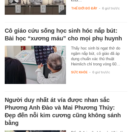
khối…
THẾ GIỚI ĐÓ ĐÂY
-
6 giờ trước
Cô giáo cứu sống học sinh hóc nắp bút:
Bài học “xương máu” cho mọi phụ huynh
Thấy học sinh bị ngạt thở do
ngậm nắp bút, cô giáo đã áp
dụng chuẩn xác thủ thuật
Heimlich chỉ trong vòng 60…
SỨC KHỎE
-
6 giờ trước
Người duy nhất át vía được nhan sắc
Phương Anh Đào và Mai Phương Thúy:
Đẹp đến nỗi kim cương cũng không sánh
bằng