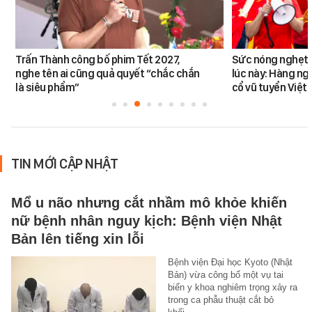
Trấn Thành công bố phim Tết 2027,
Sức nóng nghẹt t
nghe tên ai cũng quả quyết “chắc chắn
lúc này: Hàng ng
là siêu phẩm”
cổ vũ tuyển Việt
TIN MỚI CẬP NHẬT
Mổ u não nhưng cắt nhầm mô khỏe khiến
nữ bệnh nhân nguy kịch: Bệnh viện Nhật
Bản lên tiếng xin lỗi
Bệnh viện Đại học Kyoto (Nhật
Bản) vừa công bố một vụ tai
biến y khoa nghiêm trọng xảy ra
trong ca phẫu thuật cắt bỏ