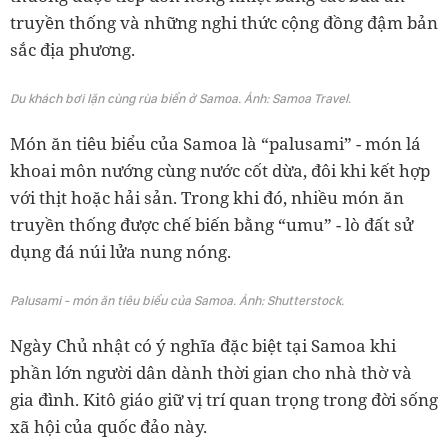
truyền thống và những nghi thức cộng đồng đậm bản
sắc địa phương.
Du khách bơi lặn cùng rùa biển ở Samoa. Ảnh: Samoa Travel.
Món ăn tiêu biểu của Samoa là “palusami” - món lá
khoai môn nướng cùng nước cốt dừa, đôi khi kết hợp
với thịt hoặc hải sản. Trong khi đó, nhiều món ăn
truyền thống được chế biến bằng “umu” - lò đất sử
dụng đá núi lửa nung nóng.
Palusami - món ăn tiêu biểu của Samoa. Ảnh: Shutterstock.
Ngày Chủ nhật có ý nghĩa đặc biệt tại Samoa khi
phần lớn người dân dành thời gian cho nhà thờ và
gia đình. Kitô giáo giữ vị trí quan trọng trong đời sống
xã hội của quốc đảo này.