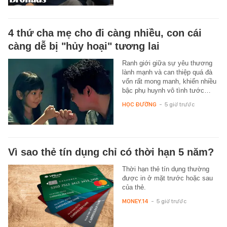
4 thứ cha mẹ cho đi càng nhiều, con cái
càng dễ bị "hủy hoại" tương lai
Ranh giới giữa sự yêu thương
lành mạnh và can thiệp quá đà
vốn rất mong manh, khiến nhiều
bậc phụ huynh vô tình tước…
HỌC ĐƯỜNG
-
5 giờ trước
Vì sao thẻ tín dụng chỉ có thời hạn 5 năm?
Thời hạn thẻ tín dụng thường
được in ở mặt trước hoặc sau
của thẻ.
MONEY.14
-
5 giờ trước