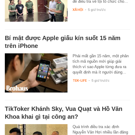
để điều tra về tội tổ chức cho…
XÃ HỘI
-
5 giờ trước
Bí mật được Apple giấu kín suốt 15 năm
trên iPhone
Phải mất gần 15 năm, một phân
tích mã nguồn mới giúp giải
thích vì sao Apple từng đưa ra
quyết định mà ít người dùng…
TEK-LIFE
-
5 giờ trước
TikToker Khánh Sky, Vua Quạt và Hồ Văn
Khoa khai gì tại công an?
Quá trình điều tra xác định
Nguyễn Văn Hợi nhiều lần đăng