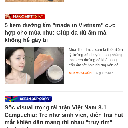
5 kem dưỡng ẩm "made in Vietnam" cực
hợp cho mùa Thu: Giúp da đủ ẩm mà
không hề gây bí
Mùa Thu được xem là thời điểm
lý tưởng để chuyển sang những
loại kem dưỡng có khả năng
cấp ẩm tốt hơn nhưng vẫn có…
XEM MUA LUÔN
-
5 giờ trước
Sốc visual trọng tài trận Việt Nam 3-1
Campuchia: Trẻ như sinh viên, điển trai hút
mắt khiến dân mạng thi nhau "truy tìm"