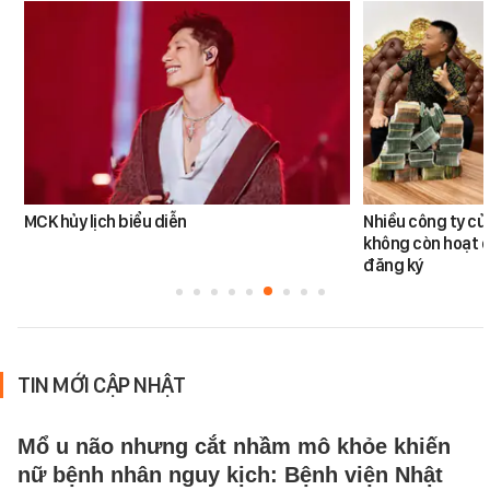
MCK hủy lịch biểu diễn
Nhiều công ty c
không còn hoạt đ
đăng ký
TIN MỚI CẬP NHẬT
Mổ u não nhưng cắt nhầm mô khỏe khiến
nữ bệnh nhân nguy kịch: Bệnh viện Nhật