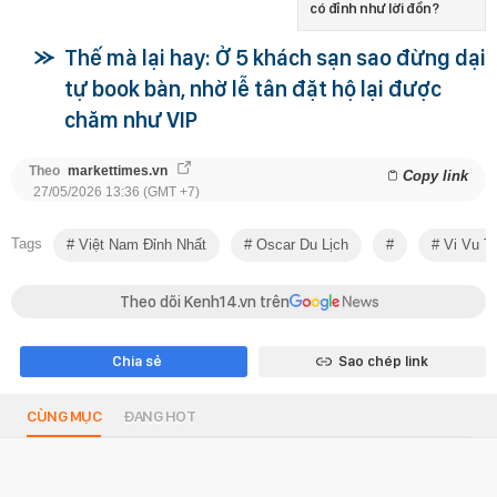
có đỉnh như lời đồn?
Thế mà lại hay: Ở 5 khách sạn sao đừng dại
tự book bàn, nhờ lễ tân đặt hộ lại được
chăm như VIP
Theo
markettimes.vn
Copy link
27/05/2026 13:36 (GMT +7)
Tags
Việt Nam Đỉnh Nhất
Oscar Du Lịch
Vi Vu Tr
Theo dõi Kenh14.vn trên
Chia sẻ
Sao chép link
CÙNG MỤC
ĐANG HOT