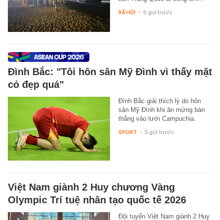
XÃ HỘI
-
5 giờ trước
Đình Bắc: "Tôi hôn sân Mỹ Đình vì thấy mặt
cỏ đẹp quá"
Đình Bắc giải thích lý do hôn
sân Mỹ Đình khi ăn mừng bàn
thắng vào lưới Campuchia.
SPORT
-
5 giờ trước
Việt Nam giành 2 Huy chương Vàng
Olympic Trí tuệ nhân tạo quốc tế 2026
Đội tuyển Việt Nam giành 2 Huy