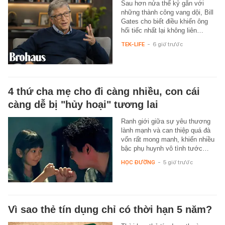
Sau hơn nửa thế kỷ gắn với
những thành công vang dội, Bill
Gates cho biết điều khiến ông
hối tiếc nhất lại không liên…
TEK-LIFE
-
6 giờ trước
4 thứ cha mẹ cho đi càng nhiều, con cái
càng dễ bị "hủy hoại" tương lai
Ranh giới giữa sự yêu thương
lành mạnh và can thiệp quá đà
vốn rất mong manh, khiến nhiều
bậc phụ huynh vô tình tước…
HỌC ĐƯỜNG
-
5 giờ trước
Vì sao thẻ tín dụng chỉ có thời hạn 5 năm?