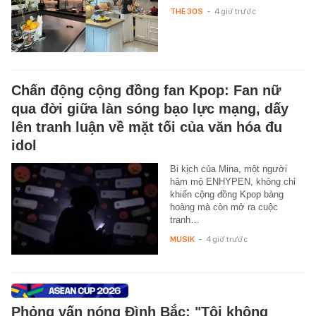
THE 30S
-
4 giờ trước
Chấn động cộng đồng fan Kpop: Fan nữ
qua đời giữa làn sóng bạo lực mạng, dấy
lên tranh luận về mặt tối của văn hóa đu
idol
Bi kịch của Mina, một người
hâm mộ ENHYPEN, không chỉ
khiến cộng đồng Kpop bàng
hoàng mà còn mở ra cuộc
tranh…
MUSIK
-
4 giờ trước
Phỏng vấn nóng Đình Bắc: "Tôi không