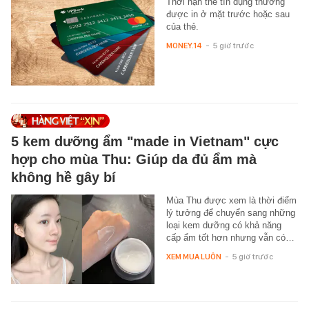
Thời hạn thẻ tín dụng thường
được in ở mặt trước hoặc sau
của thẻ.
MONEY.14
-
5 giờ trước
5 kem dưỡng ẩm "made in Vietnam" cực
hợp cho mùa Thu: Giúp da đủ ẩm mà
không hề gây bí
Mùa Thu được xem là thời điểm
lý tưởng để chuyển sang những
loại kem dưỡng có khả năng
cấp ẩm tốt hơn nhưng vẫn có…
XEM MUA LUÔN
-
5 giờ trước