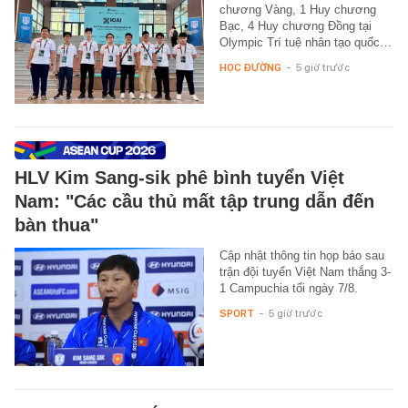
chương Vàng, 1 Huy chương
Bạc, 4 Huy chương Đồng tại
Olympic Trí tuệ nhân tạo quốc…
HỌC ĐƯỜNG
-
5 giờ trước
HLV Kim Sang-sik phê bình tuyển Việt
Nam: "Các cầu thủ mất tập trung dẫn đến
bàn thua"
Cập nhật thông tin họp báo sau
trận đội tuyển Việt Nam thắng 3-
1 Campuchia tối ngày 7/8.
SPORT
-
5 giờ trước