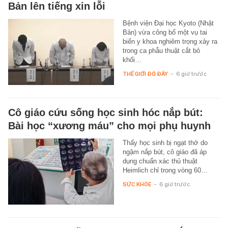
Bản lên tiếng xin lỗi
Bệnh viện Đại học Kyoto (Nhật
Bản) vừa công bố một vụ tai
biến y khoa nghiêm trọng xảy ra
trong ca phẫu thuật cắt bỏ
khối…
THẾ GIỚI ĐÓ ĐÂY
-
6 giờ trước
Cô giáo cứu sống học sinh hóc nắp bút:
Bài học “xương máu” cho mọi phụ huynh
Thấy học sinh bị ngạt thở do
ngậm nắp bút, cô giáo đã áp
dụng chuẩn xác thủ thuật
Heimlich chỉ trong vòng 60…
SỨC KHỎE
-
6 giờ trước