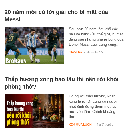
20 năm mới có lời giải cho bí mật của
Messi
Sau hơn 20 năm làm khổ các
hậu vệ hàng đầu thế giới, bí mật
đằng sau những pha rê bóng của
Lionel Messi cuối cùng cũng…
TEK-LIFE
-
4 giờ trước
Thắp hương xong bao lâu thì nên rời khỏi
phòng thờ?
Có người thắp hương, khấn
xong là rời đi, cũng có người
nhất định đứng thêm một lúc
mới yên tâm. Chính khoảng
thời…
XEM MUA LUÔN
-
4 giờ trước