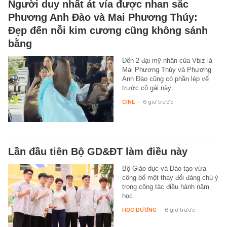
Người duy nhất át vía được nhan sắc
Phương Anh Đào và Mai Phương Thúy:
Đẹp đến nỗi kim cương cũng không sánh
bằng
Đến 2 đại mỹ nhân của Vbiz là
Mai Phương Thúy và Phương
Anh Đào cũng có phần lép vế
trước cô gái này.
CINE
-
6 giờ trước
Lần đầu tiên Bộ GD&ĐT làm điều này
Bộ Giáo dục và Đào tạo vừa
công bố một thay đổi đáng chú ý
trong công tác điều hành năm
học.
HỌC ĐƯỜNG
-
6 giờ trước