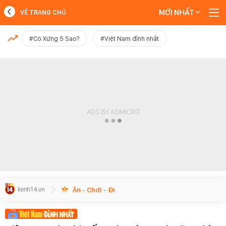
MỚI NHẤT
VỀ TRANG CHỦ
MỚI NHẤT
#Có Xứng 5 Sao?
#Việt Nam đỉnh nhất
Xem thêm
Ăn - Chơi - Đi