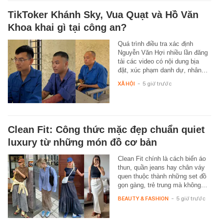
TikToker Khánh Sky, Vua Quạt và Hồ Văn
Khoa khai gì tại công an?
Quá trình điều tra xác định
Nguyễn Văn Hợi nhiều lần đăng
tải các video có nội dung bịa
đặt, xúc phạm danh dự, nhân…
XÃ HỘI
-
5 giờ trước
Clean Fit: Công thức mặc đẹp chuẩn quiet
luxury từ những món đồ cơ bản
Clean Fit chính là cách biến áo
thun, quần jeans hay chân váy
quen thuộc thành những set đồ
gọn gàng, trẻ trung mà không…
BEAUTY & FASHION
-
5 giờ trước