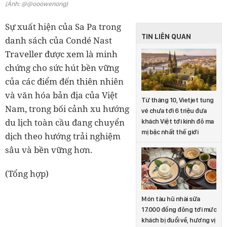
(Ảnh: @@ooowenong)
Sự xuất hiện của Sa Pa trong
TIN LIÊN QUAN
danh sách của Condé Nast
Traveller được xem là minh
chứng cho sức hút bền vững
của các điểm đến thiên nhiên
và văn hóa bản địa của Việt
Từ tháng 10, Vietjet tung
Nam, trong bối cảnh xu hướng
vé chưa tới 6 triệu đưa
du lịch toàn cầu đang chuyển
khách Việt tới kinh đô ma
mị bậc nhất thế giới
dịch theo hướng trải nghiệm
sâu và bền vững hơn.
(Tổng hợp)
Món tàu hũ nhài sữa
17.000 đồng đông tới mức
khách bị đuổi về, hương vị