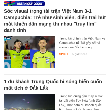
Sốc visual trọng tài trận Việt Nam 3-1
Campuchia: Trẻ như sinh viên, điển trai hút
mắt khiến dân mạng thi nhau "truy tìm"
danh tính
Trọng tài chính trận Việt Nam vs
Campuchia tối 7/8 gây sốt vì
visual quá đỗi trẻ trung.
SPORT
-
5 giờ trước
1 du khách Trung Quốc bị sóng biển cuốn
mất tích ở Đắk Lắk
Trong lúc đứng gần mép nước
tại bãi biển Tuy Hòa (tỉnh Đắk
Lắk), một nam du khách quốc
tịch Trung Quốc bị sóng lớn…