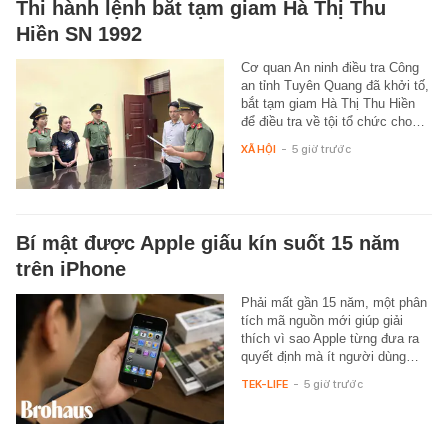
Thi hành lệnh bắt tạm giam Hà Thị Thu
Hiền SN 1992
Cơ quan An ninh điều tra Công
an tỉnh Tuyên Quang đã khởi tố,
bắt tạm giam Hà Thị Thu Hiền
để điều tra về tội tổ chức cho…
XÃ HỘI
-
5 giờ trước
Bí mật được Apple giấu kín suốt 15 năm
trên iPhone
Phải mất gần 15 năm, một phân
tích mã nguồn mới giúp giải
thích vì sao Apple từng đưa ra
quyết định mà ít người dùng…
TEK-LIFE
-
5 giờ trước