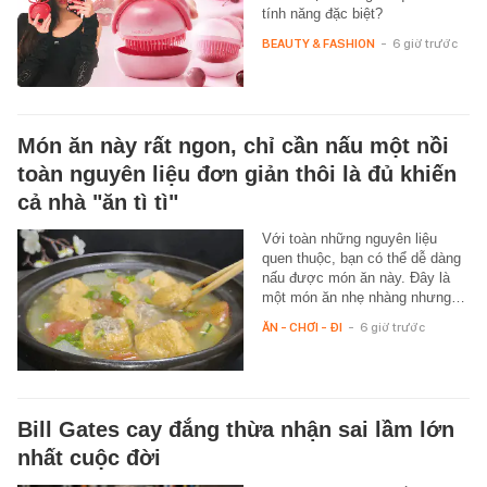
tính năng đặc biệt?
BEAUTY & FASHION
-
6 giờ trước
Món ăn này rất ngon, chỉ cần nấu một nồi
toàn nguyên liệu đơn giản thôi là đủ khiến
cả nhà "ăn tì tì"
Với toàn những nguyên liệu
quen thuộc, bạn có thể dễ dàng
nấu được món ăn này. Đây là
một món ăn nhẹ nhàng nhưng…
ĂN - CHƠI - ĐI
-
6 giờ trước
Bill Gates cay đắng thừa nhận sai lầm lớn
nhất cuộc đời