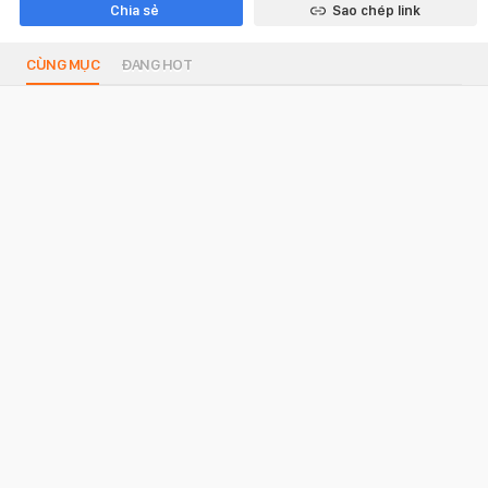
Chia sẻ
Sao chép link
CÙNG MỤC
ĐANG HOT