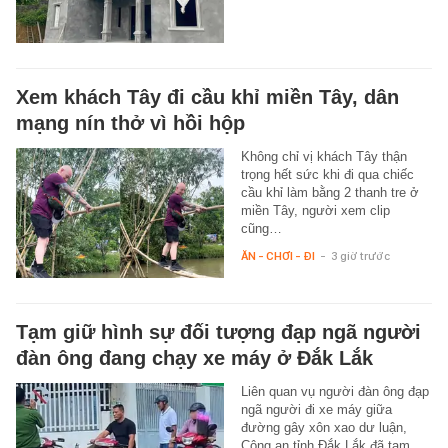
Xem khách Tây đi cầu khỉ miền Tây, dân
mạng nín thở vì hồi hộp
Không chỉ vị khách Tây thận
trọng hết sức khi đi qua chiếc
cầu khỉ làm bằng 2 thanh tre ở
miền Tây, người xem clip
cũng…
ĂN - CHƠI - ĐI
-
3 giờ trước
Tạm giữ hình sự đối tượng đạp ngã người
đàn ông đang chạy xe máy ở Đắk Lắk
Liên quan vụ người đàn ông đạp
ngã người đi xe máy giữa
đường gây xôn xao dư luận,
Công an tỉnh Đắk Lắk đã tạm…