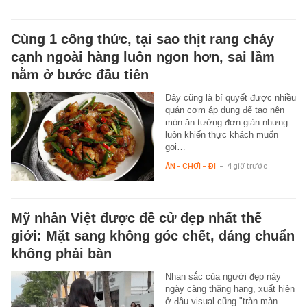
Cùng 1 công thức, tại sao thịt rang cháy
cạnh ngoài hàng luôn ngon hơn, sai lầm
nằm ở bước đầu tiên
Đây cũng là bí quyết được nhiều
quán cơm áp dụng để tạo nên
món ăn tưởng đơn giản nhưng
luôn khiến thực khách muốn
gọi…
ĂN - CHƠI - ĐI
-
4 giờ trước
Mỹ nhân Việt được đề cử đẹp nhất thế
giới: Mặt sang không góc chết, dáng chuẩn
không phải bàn
Nhan sắc của người đẹp này
ngày càng thăng hạng, xuất hiện
ở đâu visual cũng "tràn màn