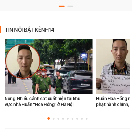
TIN NỔI BẬT KÊNH14
Nóng: Nhiều cảnh sát xuất hiện tại khu
Huấn Hoa Hồng mộ
vực nhà Huấn "Hoa Hồng" ở Hà Nội
phạt hành chính, m