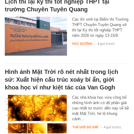
Lịch thi lại kỳ thi tốt nghiệp THPT tại
trường Chuyên Tuyên Quang
Các thí sinh tại Điểm thi Trường
THPT Chuyên Tuyên Quang sẽ
thi lại Kỳ thi tốt nghiệp THPT
năm 2026 từ ngày 13-15/8.
HỌC ĐƯỜNG
-
4 giờ trước
Hình ảnh Mặt Trời rõ nét nhất trong lịch
sử: Xuất hiện cấu trúc xoáy bí ẩn, giới
khoa học ví như kiệt tác của Van Gogh
Các nhà khoa học vừa công bố
những hình ảnh có độ phân giải
cao nhất từ trước đến nay về bề
mặt Mặt Trời, hé lộ khung
cảnh…
THẾ GIỚI ĐÓ ĐÂY
-
4 giờ trước