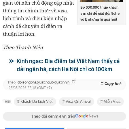
gian tới nên chủ động cập nhật
Bỏ 600.000 thuê khách
thông tin chính thức về visa,
sạn chỉ để giặt đồ: Nghe
lịch trình và điều kiện nhập
vô lý nhưng lại quá hời!
cảnh để chuyến đi diễn ra
thuận lợi hơn.
Theo Thanh Niên
Kinh ngạc: Địa điểm tại Việt Nam thấy cả
dải ngân hà, cách Hà Nội chỉ có 100km
Theo
doisongphapluat.nguoiduatin.vn
Copy link
25/05/2026 22:18 (GMT +7)
Tags
Khách Du Lịch Việt
Visa On Arrival
Miễn Visa
Theo dõi Kenh14.vn trên