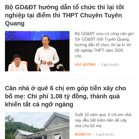
Bộ GD&ĐT hướng dẫn tổ chức thi lại tốt
nghiệp tại điểm thi THPT Chuyên Tuyên
Quang
Bộ GD&ĐT vừa có công văn gửi
Sở GD&ĐT tỉnh Tuyên Quang,
hướng dẫn tổ chức thi lại kì thi
tốt nghiệp THPT năm 2026
cho…
HỌC ĐƯỜNG
-
3 giờ trước
Căn nhà ở quê 6 chị em góp tiền xây cho
bố mẹ: Chi phí 1,08 tỷ đồng, thành quả
khiến tất cả ngỡ ngàng
Suốt 10 năm qua, 6 chị em nhà
này đều tiết kiệm tiền để xây
nhà cho bố mẹ.
MONEY.14
-
3 giờ trước