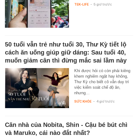
TEK-LIFE
-
5 giờ trước
50 tuổi vẫn trẻ như tuổi 30, Thư Kỳ tiết lộ
cách ăn uống giúp giữ dáng: Sau tuổi 40,
muốn giảm cân thì đừng mắc sai lầm này
Khi được hỏi có còn phải kiêng
khem nghiêm ngặt hay không,
Thư Kỳ cho biết cô vẫn duy trì
việc kiểm soát chế độ ăn,
nhưng…
SỨC KHỎE
-
4 giờ trước
Căn nhà của Nobita, Shin - Cậu bé bút chì
và Maruko, cái nào đắt nhất?