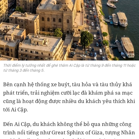
Thời điểm lý tưởng nhất để ghé thăm Ai Cập là từ tháng 9 đến tháng 11 hoặc
từ tháng 3 đến tháng 5.
Bên cạnh hệ thống xe buýt, tàu hỏa và tàu thủy khá
phát triển, trải nghiệm cưỡi lạc đà khám phá sa mạc
cũng là hoạt động được nhiều du khách yêu thích khi
tới Ai Cập.
Đến Ai Cập, du khách không thể bỏ qua những công
trình nổi tiếng như Great Sphinx of Giza, tượng Nhân