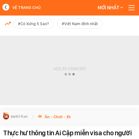
MỚI NHẤT
VỀ TRANG CHỦ
MỚI NHẤT
#Có Xứng 5 Sao?
#Việt Nam đỉnh nhất
Xem thêm
Ăn - Chơi - Đi
Thực hư thông tin Ai Cập miễn visa cho người