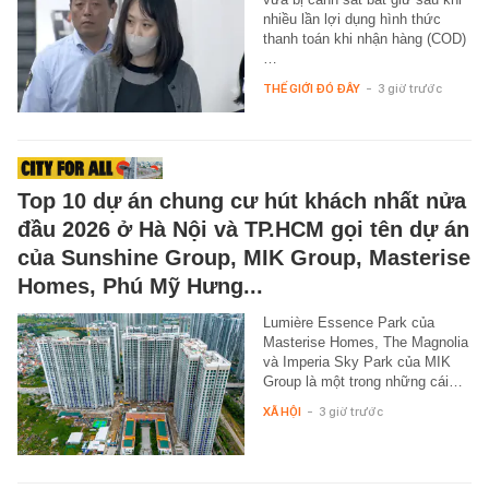
nhiều lần lợi dụng hình thức
thanh toán khi nhận hàng (COD)
…
THẾ GIỚI ĐÓ ĐÂY
-
3 giờ trước
Top 10 dự án chung cư hút khách nhất nửa
đầu 2026 ở Hà Nội và TP.HCM gọi tên dự án
của Sunshine Group, MIK Group, Masterise
Homes, Phú Mỹ Hưng...
Lumière Essence Park của
Masterise Homes, The Magnolia
và Imperia Sky Park của MIK
Group là một trong những cái…
XÃ HỘI
-
3 giờ trước