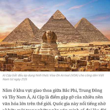
Ai Cập bắt đầu áp dụng hình thức Visa On Arrival (VOA) cho công dân Việt
Nam từ ngày 21/5
Nằm ở khu vực giao thoa giữa Bắc Phi, Trung Đông
và Tây Nam Á, Ai Cập là điểm gặp gỡ của nhiều nền
văn hóa lớn trên thế giới. Quốc gia này nổi tiếng nhờ