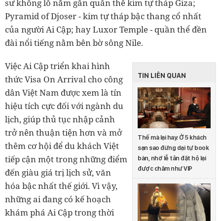
sư khổng lồ nằm gần quần thể kim tự tháp Giza;
Pyramid of Djoser - kim tự tháp bậc thang cổ nhất
của người Ai Cập; hay Luxor Temple - quần thể đền
đài nổi tiếng nằm bên bờ sông Nile.
Việc Ai Cập triển khai hình
TIN LIÊN QUAN
thức Visa On Arrival cho công
dân Việt Nam được xem là tín
hiệu tích cực đối với ngành du
lịch, giúp thủ tục nhập cảnh
trở nên thuận tiện hơn và mở
Thế mà lại hay: Ở 5 khách
thêm cơ hội để du khách Việt
sạn sao đừng dại tự book
tiếp cận một trong những điểm
bàn, nhờ lễ tân đặt hộ lại
được chăm như VIP
đến giàu giá trị lịch sử, văn
hóa bậc nhất thế giới. Vì vậy,
những ai đang có kế hoạch
khám phá Ai Cập trong thời