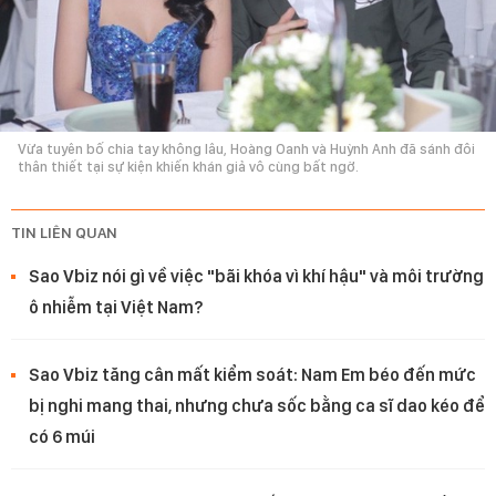
Vừa tuyên bố chia tay không lâu, Hoàng Oanh và Huỳnh Anh đã sánh đôi
thân thiết tại sự kiện khiến khán giả vô cùng bất ngờ.
TIN LIÊN QUAN
Sao Vbiz nói gì về việc "bãi khóa vì khí hậu" và môi trường
ô nhiễm tại Việt Nam?
Sao Vbiz tăng cân mất kiểm soát: Nam Em béo đến mức
bị nghi mang thai, nhưng chưa sốc bằng ca sĩ dao kéo để
có 6 múi