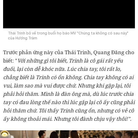
0:00
Thái Trinh bỏ về trong buổi họ báo MV "Chúng ta không có sau này"
của Hương Tràm
Trước phản ứng này của Thái Trinh, Quang Đăng cho
biết: "
Với những gì tôi biết, Trinh là cô gái rất yếu
đuối, lại còn dễ khóc nữa. Lúc chia tay, tôi rất lo,
chẳng biết là Trinh có ổn không. Chia tay không có ai
vui, làm sao mà vui được chứ. Nhưng khi gặp lại, tôi
phải hỏi thăm. Mình là đàn ông mà, dù lúc trước chia
tay có đau lòng thế nào thì lúc gặp lại cô ấy cũng phải
hỏi thăm chứ. Tôi thấy Trinh cũng ổn, nhưng có vẻ cô
ấy không thoải mái. Nhưng tôi đành chịu vậy thôi!".