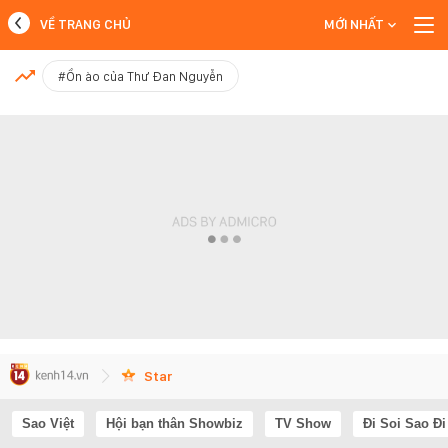
VỀ TRANG CHỦ
MỚI NHẤT
MỚI NHẤT
#Ồn ào của Thư Đan Nguyễn
Xem thêm
Star
Sao Việt
Hội bạn thân Showbiz
TV Show
Đi Soi Sao Đi