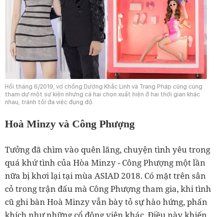
Hồi tháng 6/2019, vợ chồng Dương Khắc Linh và Trang Pháp cũng cùng
tham dự một sự kiện nhưng cả hai chọn xuất hiện ở hai thời gian khác
nhau, tránh tối đa việc đụng độ.
Hoà Minzy và Công Phượng
Tưởng đã chìm vào quên lãng, chuyện tình yêu trong
quá khứ tình của Hòa Minzy - Công Phượng một lần
nữa bị khơi lại tại mùa ASIAD 2018. Có mặt trên sân
cỏ trong trận đấu mà Công Phượng tham gia, khi tình
cũ ghi bàn Hoà Minzy vẫn bày tỏ sự hào hứng, phấn
khích như những cổ động viên khác. Điều này khiến