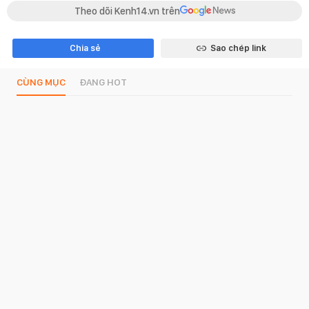
Theo dõi Kenh14.vn trên
Chia sẻ
Sao chép link
CÙNG MỤC
ĐANG HOT