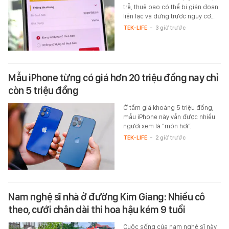
trễ, thuê bao có thể bị gián đoạn
liên lạc và đứng trước nguy cơ…
TEK-LIFE
-
3 giờ trước
Mẫu iPhone từng có giá hơn 20 triệu đồng nay chỉ
còn 5 triệu đồng
Ở tầm giá khoảng 5 triệu đồng,
mẫu iPhone này vẫn được nhiều
người xem là “món hời”.
TEK-LIFE
-
2 giờ trước
Nam nghệ sĩ nhà ở đường Kim Giang: Nhiều cô
theo, cưới chân dài thi hoa hậu kém 9 tuổi
Cuộc sống của nam nghệ sĩ này