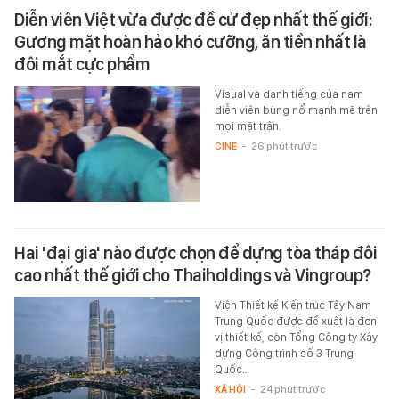
Diễn viên Việt vừa được đề cử đẹp nhất thế giới:
Gương mặt hoàn hảo khó cưỡng, ăn tiền nhất là
đôi mắt cực phẩm
Visual và danh tiếng của nam
diễn viên bùng nổ mạnh mẽ trên
mọi mặt trận.
CINE
-
26 phút trước
Hai 'đại gia' nào được chọn để dựng tòa tháp đôi
cao nhất thế giới cho Thaiholdings và Vingroup?
Viện Thiết kế Kiến trúc Tây Nam
Trung Quốc được đề xuất là đơn
vị thiết kế, còn Tổng Công ty Xây
dựng Công trình số 3 Trung
Quốc…
XÃ HỘI
-
24 phút trước