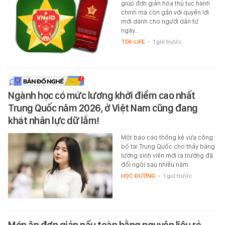
giúp đơn giản hóa thủ tục hành
chính mà còn gắn với quyền lợi
mới dành cho người dân từ
ngày…
TEK-LIFE
-
1 giờ trước
Ngành học có mức lương khởi điểm cao nhất
Trung Quốc năm 2026, ở Việt Nam cũng đang
khát nhân lực dữ lắm!
Một báo cáo thống kê vừa công
bố tại Trung Quốc cho thấy bảng
lương sinh viên mới ra trường đã
đổi ngôi sau nhiều năm.
HỌC ĐƯỜNG
-
1 giờ trước
Món ăn đơn giản nấu toàn bằng nguyên liệu rẻ