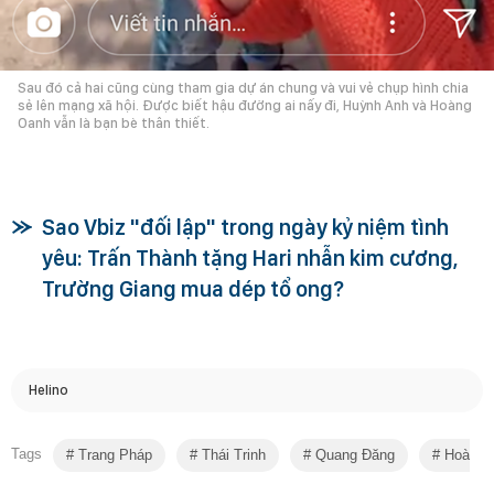
Sau đó cả hai cũng cùng tham gia dự án chung và vui vẻ chụp hình chia
sẻ lên mạng xã hội. Được biết hậu đường ai nấy đi, Huỳnh Anh và Hoàng
Oanh vẫn là bạn bè thân thiết.
Sao Vbiz "đối lập" trong ngày kỷ niệm tình
yêu: Trấn Thành tặng Hari nhẫn kim cương,
Trường Giang mua dép tổ ong?
Helino
Tags
Trang Pháp
Thái Trinh
Quang Đăng
Hoàng 