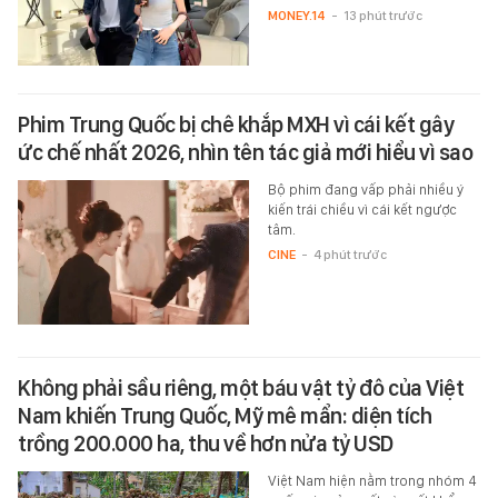
MONEY.14
-
13 phút trước
Phim Trung Quốc bị chê khắp MXH vì cái kết gây
ức chế nhất 2026, nhìn tên tác giả mới hiểu vì sao
Bộ phim đang vấp phải nhiều ý
kiến trái chiều vì cái kết ngược
tâm.
CINE
-
4 phút trước
Không phải sầu riêng, một báu vật tỷ đô của Việt
Nam khiến Trung Quốc, Mỹ mê mẩn: diện tích
trồng 200.000 ha, thu về hơn nửa tỷ USD
Việt Nam hiện nằm trong nhóm 4