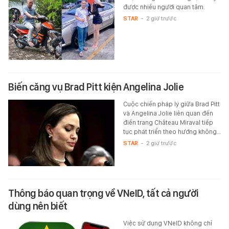
được nhiều người quan tâm.
STAR
-
2 giờ trước
Biến căng vụ Brad Pitt kiện Angelina Jolie
Cuộc chiến pháp lý giữa Brad Pitt
và Angelina Jolie liên quan đến
điền trang Château Miraval tiếp
tục phát triển theo hướng không…
STAR
-
2 giờ trước
Thông báo quan trọng về VNeID, tất cả người
dùng nên biết
Việc sử dụng VNeID không chỉ