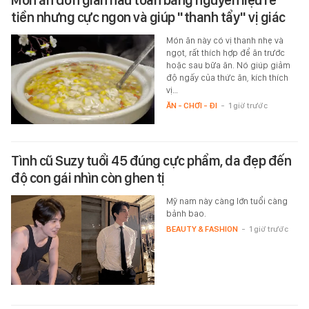
tiền nhưng cực ngon và giúp "thanh tẩy" vị giác
Món ăn này có vị thanh nhẹ và
ngọt, rất thích hợp để ăn trước
hoặc sau bữa ăn. Nó giúp giảm
độ ngấy của thức ăn, kích thích
vị…
ĂN - CHƠI - ĐI
-
1 giờ trước
Tình cũ Suzy tuổi 45 đúng cực phẩm, da đẹp đến
độ con gái nhìn còn ghen tị
Mỹ nam này càng lớn tuổi càng
bảnh bao.
BEAUTY & FASHION
-
1 giờ trước