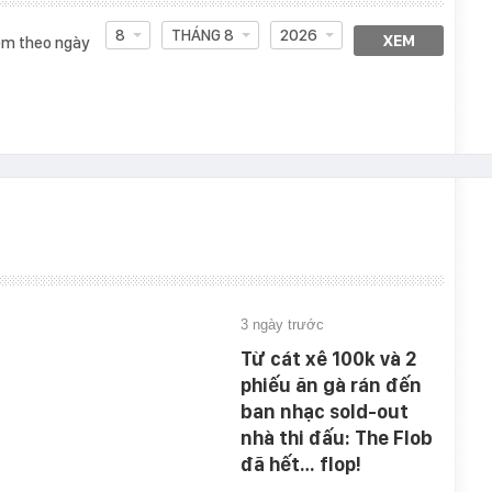
8
THÁNG 8
2026
XEM
m theo ngày
3 ngày trước
Từ cát xê 100k và 2
phiếu ăn gà rán đến
ban nhạc sold-out
nhà thi đấu: The Flob
đã hết… flop!