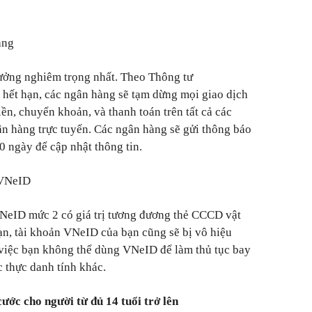
àng
ưởng nghiêm trọng nhất. Theo Thông tư
ết hạn, các ngân hàng sẽ tạm dừng mọi giao dịch
ền, chuyển khoản, và thanh toán trên tất cả các
n hàng trực tuyến. Các ngân hàng sẽ gửi thông báo
0 ngày để cập nhật thông tin.
 VNeID
VNeID mức 2 có giá trị tương đương thẻ CCCD vật
ạn, tài khoản VNeID của bạn cũng sẽ bị vô hiệu
 việc bạn không thể dùng VNeID để làm thủ tục bay
c thực danh tính khác.
cước cho người từ đủ 14 tuổi trở lên