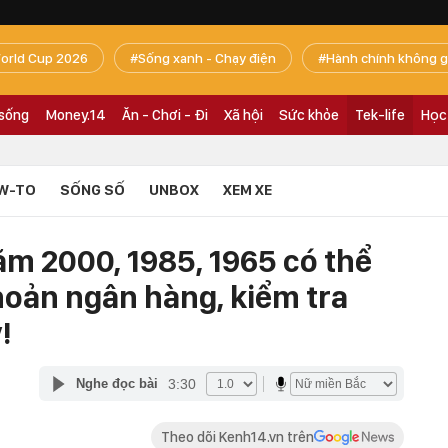
orld Cup 2026
Sống xanh - Chạy điện
Hành chính không g
 sống
Money.14
Ăn - Chơi - Đi
Xã hội
Sức khỏe
Tek-life
Học
W-TO
SỐNG SỐ
UNBOX
XEM XE
m 2000, 1985, 1965 có thể
khoản ngân hàng, kiểm tra
!
3:30
Nghe đọc bài
Theo dõi Kenh14.vn trên