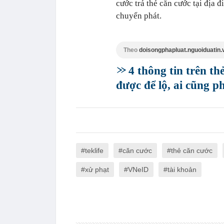
cước trả thẻ căn cước tại địa 
chuyển phát.
Theo
doisongphapluat.nguoiduatin.
4 thông tin trên t
được để lộ, ai cũng p
teklife
căn cước
thẻ căn cước
xử phạt
VNeID
tài khoản