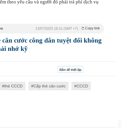
điểm theo yêu cầu và người đó phải trả phí dịch vụ
Copy link
vn
13/07/2025 16:11 (GMT +7)
hẻ căn cước công dân tuyệt đối không
hải nhớ kỹ
Bấm để thiết lập
thẻ CCCD
Cấp thẻ căn cước
CCCD