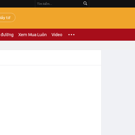
iấy tờ
 đường
Xem Mua Luôn
Video