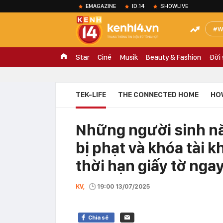
EMAGAZINE
ID.14
SHOWLIVE
W
Star
Ciné
Musik
Beauty & Fashion
Đời
TEK-LIFE
THE CONNECTED HOME
HO
Những người sinh nă
bị phạt và khóa tài 
thời hạn giấy tờ ngay
KV,
19:00 13/07/2025
Chia sẻ