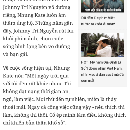
Johnny Trí Nguyễn võ đường
riêng, Nhung Kate luôn âm
Đã đến lúc phim Việt
thầm ủng hộ. Những năm gần
bước ra khỏi lối mòn!
đây, Johnny Trí Nguyễn rút lui
khỏi phim ảnh, chọn cuộc
sống bình lặng bên võ đường
và bạn gái.
HOT: Mỹ nam Gia Đình Là
Về cuộc sống hiện tại, Nhung
Số 1 đóng phim Việt Nam,
Kate nói: "Một ngày trôi qua
nhìn visual dàn cast mà đã
con mắt
với tôi đều rất khác nhau. Tôi
không đặt nặng thời gian ăn,
ngủ, làm việc. Mọi thứ đến tự nhiên, miễn là thấy
thoải mái. Ngay cả công việc cũng vậy - nếu thích thì
làm, không thì thôi. Cố ép mình làm điều không thích
chỉ khiến bản thân khổ sở".