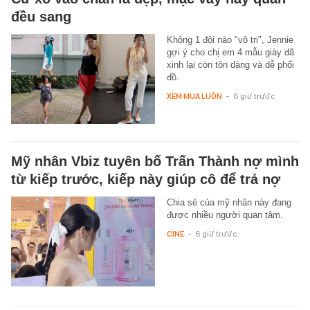
đều sang
Không 1 đôi nào "vô tri", Jennie
gợi ý cho chị em 4 mẫu giày đã
xinh lại còn tôn dáng và dễ phối
đồ.
XEM MUA LUÔN
-
6 giờ trước
Mỹ nhân Vbiz tuyên bố Trấn Thành nợ mình
từ kiếp trước, kiếp này giúp cô để trả nợ
Chia sẻ của mỹ nhân này đang
được nhiều người quan tâm.
CINE
-
6 giờ trước