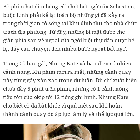
Bộ phim bắt đầu bằng cái chết bất ngờ của Sebastien,
buộc Linh phải kể lại toàn bộ những gì đã xảy ra
trong thời gian cô sống tại khu dinh thự cho nhà chức
trách địa phương. Từ đây, những bí mật được che
giấu phía sau vẻ ngoài của ngôi biệt thự dần được hé
lộ, đẩy câu chuyện đến nhiều bước ngoặt bất ngờ.
Trong Cô hầu gái, Nhung Kate và bạn diễn có nhiều
cảnh nóng. Khi phim mới ra mắt, những cảnh quay
này từng gây xôn xao trong dư luận. Dù chỉ xuất hiện
chưa đầy 5 phút trên phim, nhưng có 1 cảnh nóng
tiêu tốn của ekip tới 12 tiếng ghi hình. Nhung Kate
cho biết cô đã bật khóc vì quá mệt sau khi hoàn
thành cảnh quay do áp lực tâm lý và thể lực quá lớn.