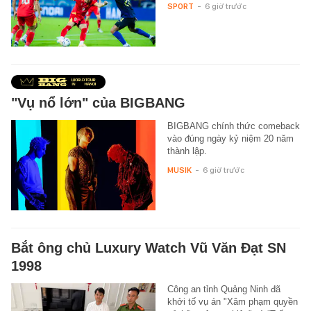
SPORT
-
6 giờ trước
"Vụ nổ lớn" của BIGBANG
BIGBANG chính thức comeback
vào đúng ngày kỷ niệm 20 năm
thành lập.
MUSIK
-
6 giờ trước
Bắt ông chủ Luxury Watch Vũ Văn Đạt SN
1998
Công an tỉnh Quảng Ninh đã
khởi tố vụ án "Xâm phạm quyền