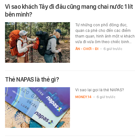
Vì sao khách Tây đi đâu cũng mang chai nước 1 lít
bên mình?
Từ những con phố đông đúc,
quán cà phê cho đến các điểm
tham quan, hình ảnh một vị khách
vừa đi vừa ôm theo chiếc bình…
ĂN - CHƠI - ĐI
-
6 giờ trước
Thẻ NAPAS là thẻ gì?
Vì sao lại gọi là thẻ NAPAS?
MONEY.14
-
6 giờ trước