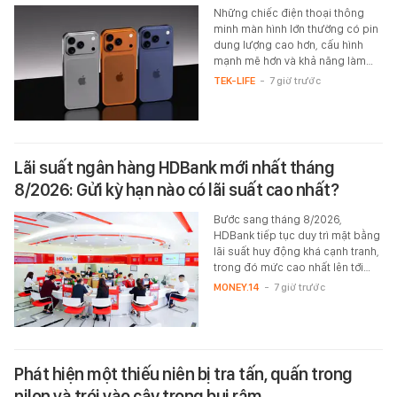
Những chiếc điện thoại thông
minh màn hình lớn thường có pin
dung lượng cao hơn, cấu hình
mạnh mẽ hơn và khả năng làm…
TEK-LIFE
-
7 giờ trước
Lãi suất ngân hàng HDBank mới nhất tháng
8/2026: Gửi kỳ hạn nào có lãi suất cao nhất?
Bước sang tháng 8/2026,
HDBank tiếp tục duy trì mặt bằng
lãi suất huy động khá cạnh tranh,
trong đó mức cao nhất lên tới…
MONEY.14
-
7 giờ trước
Phát hiện một thiếu niên bị tra tấn, quấn trong
nilon và trói vào cây trong bụi rậm