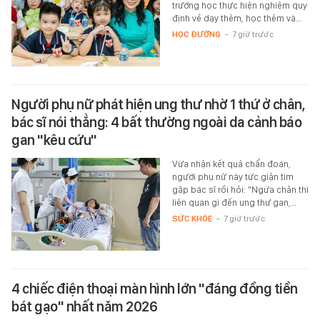
trường học thực hiện nghiêm quy
định về dạy thêm, học thêm và…
HỌC ĐƯỜNG
-
7 giờ trước
Người phụ nữ phát hiện ung thư nhờ 1 thứ ở chân,
bác sĩ nói thẳng: 4 bất thường ngoài da cảnh báo
gan "kêu cứu"
Vừa nhận kết quả chẩn đoán,
người phụ nữ này tức giận tìm
gặp bác sĩ rồi hỏi: "Ngứa chân thì
liên quan gì đến ung thư gan,…
SỨC KHỎE
-
7 giờ trước
4 chiếc điện thoại màn hình lớn "đáng đồng tiền
bát gạo" nhất năm 2026