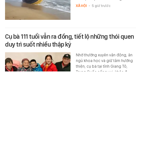
XÃ HỘI
-
5 giờ trước
Cụ bà 111 tuổi vẫn ra đồng, tiết lộ những thói quen
duy trì suốt nhiều thập kỷ
Nhờ thường xuyên vận động, ăn
ngủ khoa học và giữ tâm hướng
thiện, cụ bà tại tỉnh Giang Tô,
Trung Quốc sống vui, khỏe ở
tuổi…
SỨC KHỎE
-
5 giờ trước
Bộ phim cuối cùng trong sự nghiệp của Trấn
Thành
Chia sẻ của Trấn Thành khiến
không ít người bất ngờ và tò mò.
CINE
-
5 giờ trước