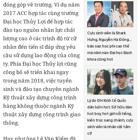
đóng góp về trường. Ví dụ năm
2017 ACC hợp tác cùng trường
Đại học Thủy Lợi để hợp tác
đào tạo nguồn nhân lực chất
Cựu sinh viên là Shark
lượng cao ở các trình độ từ cử
Hưng, Nguyễn Hà Đông...
nhân đến tiến sĩ đáp ứng yêu
bảo sao học phí cao thế
mà năm nào Đại học Bách
cầu sử dụng lao động của công
khoa cũng hot
ty. Phía Đại học Thủy lợi cũng
công bố sẽ triển khai ngay
trong năm 2018, việc tuyển
sinh và đào tạo chuyên ngành
Kỹ thuật xây dựng công trình
Lý do ĐH Kinh tế Quốc
hàng không thuộc ngành Kỹ
dân luôn hot: Sở hữu dàn
thuật xây dựng công trình giao
hot boy, hot girl nổi tiếng,
kiến trúc sang chảnh, cựu
thông.
sinh viên là nhân vật tầm
cỡ
Hay như ông Lê Văn Kiểm đã