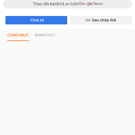
Theo dõi Kenh14.vn trên
Chia sẻ
Sao chép link
CÙNG MỤC
ĐANG HOT