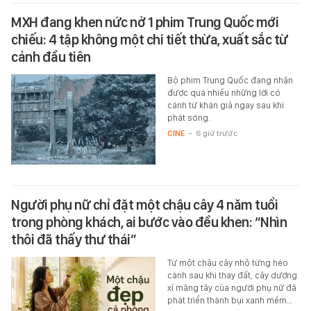
MXH đang khen nức nở 1 phim Trung Quốc mới
chiếu: 4 tập không một chi tiết thừa, xuất sắc từ
cảnh đầu tiên
Bộ phim Trung Quốc đang nhận
được quá nhiều những lời có
cánh từ khán giả ngay sau khi
phát sóng.
CINE
-
6 giờ trước
Người phụ nữ chỉ đặt một chậu cây 4 năm tuổi
trong phòng khách, ai bước vào đều khen: “Nhìn
thôi đã thấy thư thái”
Từ một chậu cây nhỏ từng héo
cành sau khi thay đất, cây dương
xỉ măng tây của người phụ nữ đã
phát triển thành bụi xanh mềm…