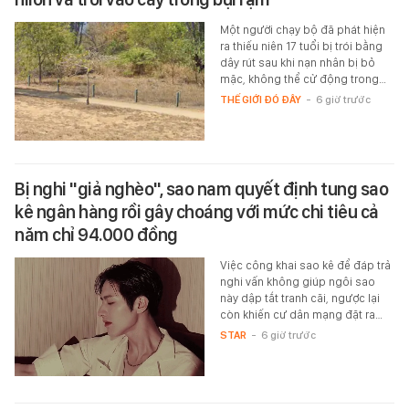
Một người chạy bộ đã phát hiện
ra thiếu niên 17 tuổi bị trói bằng
dây rút sau khi nạn nhân bị bỏ
mặc, không thể cử động trong…
THẾ GIỚI ĐÓ ĐÂY
-
6 giờ trước
Bị nghi "giả nghèo", sao nam quyết định tung sao
kê ngân hàng rồi gây choáng với mức chi tiêu cả
năm chỉ 94.000 đồng
Việc công khai sao kê để đáp trả
nghi vấn không giúp ngôi sao
này dập tắt tranh cãi, ngược lại
còn khiến cư dân mạng đặt ra…
STAR
-
6 giờ trước