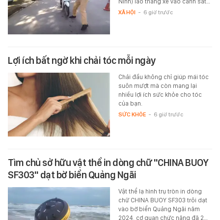
Ninh) lao thẳng xe vào cảnh sát…
XÃ HỘI
-
6 giờ trước
Lợi ích bất ngờ khi chải tóc mỗi ngày
Chải đầu không chỉ giúp mái tóc
suôn mượt mà còn mang lại
nhiều lợi ích sức khỏe cho tóc
của bạn.
SỨC KHỎE
-
6 giờ trước
Tìm chủ sở hữu vật thể in dòng chữ "CHINA BUOY
SF303" dạt bờ biển Quảng Ngãi
Vật thể lạ hình trụ tròn in dòng
chữ CHINA BUOY SF303 trôi dạt
vào bờ biển Quảng Ngãi năm
2024, cơ quan chức năng đã 2…