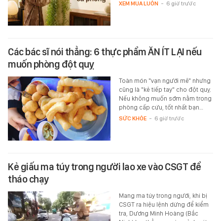
XEM MUA LUÔN
-
6 giờ trước
Các bác sĩ nói thẳng: 6 thực phẩm ĂN ÍT LẠI nếu
muốn phòng đột quỵ
Toàn món "vạn người mê" nhưng
cũng là "kẻ tiếp tay" cho đột quỵ.
Nếu không muốn sớm nằm trong
phòng cấp cứu, tốt nhất bạn…
SỨC KHỎE
-
6 giờ trước
Kẻ giấu ma túy trong người lao xe vào CSGT để
tháo chạy
Mang ma túy trong người, khi bị
CSGT ra hiệu lệnh dừng để kiểm
tra, Dương Minh Hoàng (Bắc