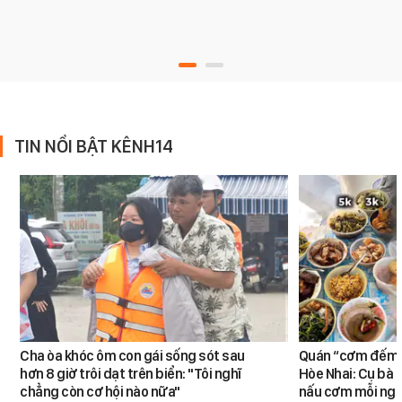
TIN NỔI BẬT KÊNH14
Cha òa khóc ôm con gái sống sót sau
Quán “cơm đếm”
hơn 8 giờ trôi dạt trên biển: "Tôi nghĩ
Hòe Nhai: Cụ bà 8
chẳng còn cơ hội nào nữa"
nấu cơm mỗi ngà