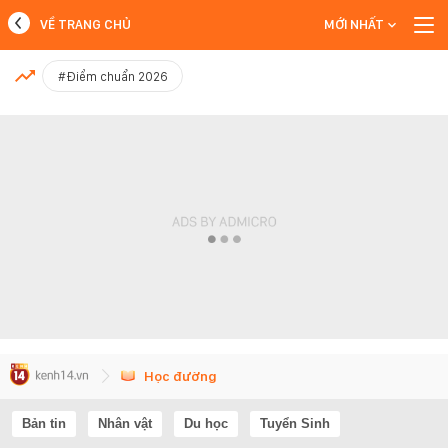
VỀ TRANG CHỦ
MỚI NHẤT
MỚI NHẤT
#Điểm chuẩn 2026
Xem thêm
Học đường
Bản tin
Nhân vật
Du học
Tuyển Sinh