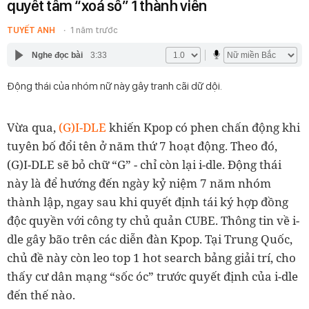
quyết tâm “xoá sổ” 1 thành viên
TUYẾT ANH
1 năm trước
Nghe đọc bài
3:33
Động thái của nhóm nữ này gây tranh cãi dữ dội.
Vừa qua,
(G)I-DLE
khiến Kpop có phen chấn động khi
tuyên bố đổi tên ở năm thứ 7 hoạt động. Theo đó,
(G)I-DLE sẽ bỏ chữ “G” - chỉ còn lại i-dle. Động thái
này là để hướng đến ngày kỷ niệm 7 năm nhóm
thành lập, ngay sau khi quyết định tái ký hợp đồng
độc quyền với công ty chủ quản CUBE. Thông tin về i-
dle gây bão trên các diễn đàn Kpop. Tại Trung Quốc,
chủ đề này còn leo top 1 hot search bảng giải trí, cho
thấy cư dân mạng “sốc óc” trước quyết định của i-dle
đến thế nào.