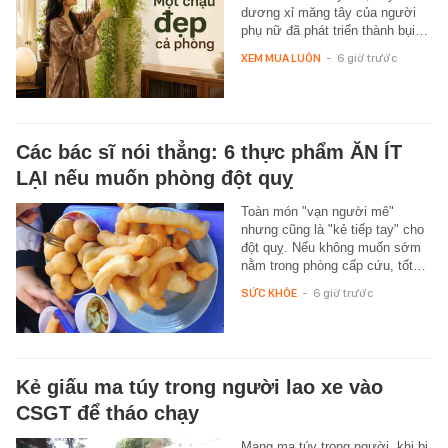
dương xỉ măng tây của người
phụ nữ đã phát triển thành bụi…
XEM MUA LUÔN
-
6 giờ trước
Các bác sĩ nói thẳng: 6 thực phẩm ĂN ÍT
LẠI nếu muốn phòng đột quỵ
Toàn món "vạn người mê"
nhưng cũng là "kẻ tiếp tay" cho
đột quỵ. Nếu không muốn sớm
nằm trong phòng cấp cứu, tốt…
SỨC KHỎE
-
6 giờ trước
Kẻ giấu ma túy trong người lao xe vào
CSGT để tháo chạy
Mang ma túy trong người, khi bị