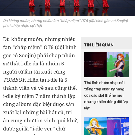
Dù không muốn, nhưng nhiều fan “chấp niệm” OT6 (đội hình gốc có Soojin)
phải chấp nhận sự thật
Dù không muốn, nhưng nhiều
TIN LIÊN QUAN
fan “chấp niệm” OT6 (đội hình
gốc có Soojin) phải chấp nhận
sự thật i-dle đã là nhóm 5
người từ lần tái xuất cùng
TOMBOY.
Hiện tại i-dle là 5
Thủ lĩnh nhóm nhạc nổi
thành viên và về sau cũng thế.
tiếng "rap diss" kỹ năng
i-dle kỷ niệm 7 năm thành lập
của các idol thế hệ mới
nhưng khiến đồng đội "vạ
cùng album đặc biệt được sản
lây"
xuất lại những bài hát cũ, tri
ân cũng như tôn vinh quá khứ,
được gọi là “i-dle ver” chứ