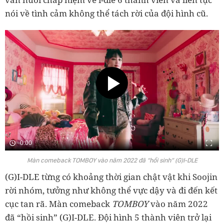
nói về tình cảm không thể tách rời của đội hình cũ.
0:00
Màn comeback TOMBOY vào năm 2022 đã “hồi sinh” (G)I-DLE
(G)I-DLE từng có khoảng thời gian chật vật khi Soojin
rời nhóm, tưởng như không thể vực dậy và đi đến kết
cục tan rã. Màn comeback
TOMBOY
vào năm 2022
đã “hồi sinh” (G)I-DLE. Đội hình 5 thành viên trở lại