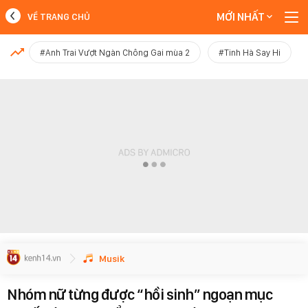
MỚI NHẤT
VỀ TRANG CHỦ
MỚI NHẤT
#Anh Trai Vượt Ngàn Chông Gai mùa 2
#Tinh Hà Say Hi
Xem thêm
Musik
Nhóm nữ từng được “hồi sinh” ngoạn mục