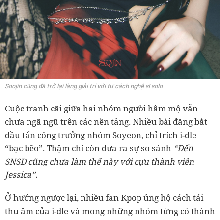
Soojin cũng đã trở lại làng giải trí với tư cách nghệ sĩ solo
Cuộc tranh cãi giữa hai nhóm người hâm mộ vẫn
chưa ngã ngũ trên các nền tảng. Nhiều bài đăng bắt
đầu tấn công trưởng nhóm Soyeon, chỉ trích i-dle
“bạc bẽo”. Thậm chí còn đưa ra sự so sánh
“Đến
SNSD cũng chưa làm thế này với cựu thành viên
Jessica”.
Ở hướng ngược lại, nhiều fan Kpop ủng hộ cách tái
thu âm của i-dle và mong những nhóm từng có thành