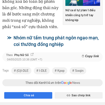
không xoá bỏ toàn bộ phiên
bản gốc. Những động thái này
Nữ ca sĩ tự ý làm 1 điều
là để bước sang một chương
khiến công ty trở tay
mới trong sự nghiệp, không
không kịp
phải “xoá sổ” cựu thành viên.
Nhóm nữ tầm trung phát ngôn ngạo mạn,
coi thường đồng nghiệp
Theo
Phụ Nữ Số
Copy link
04/05/2025 10:36 (GMT +7)
Tags
(G)I-DLE
I-DLE
Kpop
Soojin
Theo dõi Kenh14.vn trên
Chia sẻ
Sao chép link