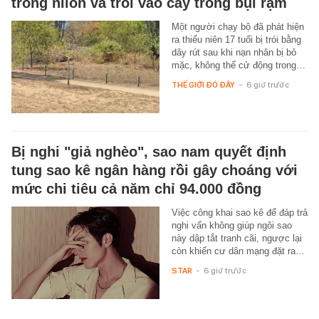
trong nilon và trói vào cây trong bụi rậm
Một người chạy bộ đã phát hiện
ra thiếu niên 17 tuổi bị trói bằng
dây rút sau khi nạn nhân bị bỏ
mặc, không thể cử động trong…
THẾ GIỚI ĐÓ ĐÂY
-
6 giờ trước
Bị nghi "giả nghèo", sao nam quyết định
tung sao kê ngân hàng rồi gây choáng với
mức chi tiêu cả năm chỉ 94.000 đồng
Việc công khai sao kê để đáp trả
nghi vấn không giúp ngôi sao
này dập tắt tranh cãi, ngược lại
còn khiến cư dân mạng đặt ra…
STAR
-
6 giờ trước