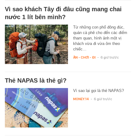
Vì sao khách Tây đi đâu cũng mang chai
nước 1 lít bên mình?
Từ những con phố đông đúc,
quán cà phê cho đến các điểm
tham quan, hình ảnh một vị
khách vừa đi vừa ôm theo
chiếc…
ĂN - CHƠI - ĐI
-
6 giờ trước
Thẻ NAPAS là thẻ gì?
Vì sao lại gọi là thẻ NAPAS?
MONEY.14
-
6 giờ trước