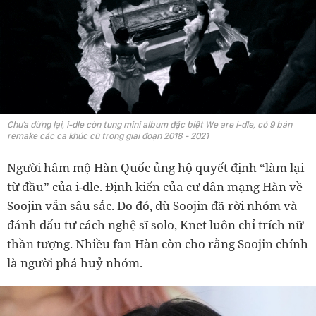
Chưa dừng lại, i-dle còn tung mini album đặc biệt We are i-dle, có 9 bản
remake các ca khúc cũ trong giai đoạn 2018 - 2021
Người hâm mộ Hàn Quốc ủng hộ quyết định “làm lại
từ đầu” của i-dle. Định kiến của cư dân mạng Hàn về
Soojin vẫn sâu sắc. Do đó, dù Soojin đã rời nhóm và
đánh dấu tư cách nghệ sĩ solo, Knet luôn chỉ trích nữ
thần tượng. Nhiều fan Hàn còn cho rằng Soojin chính
là người phá huỷ nhóm.