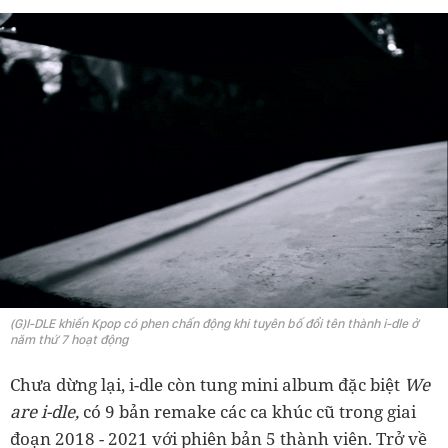
(G)I-DLE khiến Kpop có phen chấn động khi tuyên bố đổi tên thành i-dle ở
năm thứ 7 hoạt động
Chưa dừng lại, i-dle còn tung mini album đặc biệt
We
are i-dle,
có 9 bản remake các ca khúc cũ trong giai
đoạn 2018 - 2021 với phiên bản 5 thành viên. Trở về