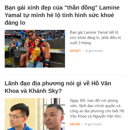
Bạn gái xinh đẹp của "thần đồng" Lamine
Yamal tự mình hé lộ tình hình sức khoẻ
đáng lo
Bạn gái Lamine Yamal tiết lộ
sức khỏe đáng lo, phải điều trị
suốt 3 tháng.
SPORT
-
6 giờ trước
Lãnh đạo địa phương nói gì về Hồ Văn
Khoa và Khánh Sky?
Ngày 9/8, trao đổi với phóng
viên, lãnh đạo chính quyền và
công an địa phương cho biết Hồ
Văn Khoa và Nguyễn Văn Hợi…
XÃ HỘI
-
6 giờ trước