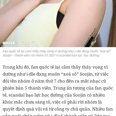
Fan quốc tế lại cảm thấy thấy vọng vì dường như i-dle đang muốn “xoá sổ”
Soojin - thành viên rời nhóm từ 2021 vì scandal bạo lực học đường
Trong khi đó, fan quốc tế lại cảm thấy thấy vọng vì
dường như i-dle đang muốn “xoá sổ” Soojin, từ việc
đổi tên nhóm ở năm thứ 7 cho đến ra mắt nhạc cũ
phiên bản 5 thành viên. Trong ấn tượng của fan quốc
tế, scandal bạo lực học đường của Soojin có nhiều
khúc mắc chưa sáng tỏ, việc cô phải rời nhóm là
quyết định quá vội vã từ công ty chủ quản. Nhiều fan
vẫn nuôi chấp niệm về i-dle 6 thành viên và liên tục