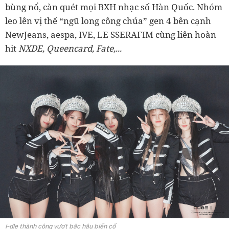
bùng nổ, càn quét mọi BXH nhạc số Hàn Quốc. Nhóm
leo lên vị thế “ngũ long công chúa” gen 4 bên cạnh
NewJeans, aespa, IVE, LE SSERAFIM cùng liên hoàn
hit
NXDE, Queencard, Fate,...
i-dle thành công vượt bậc hậu biến cố