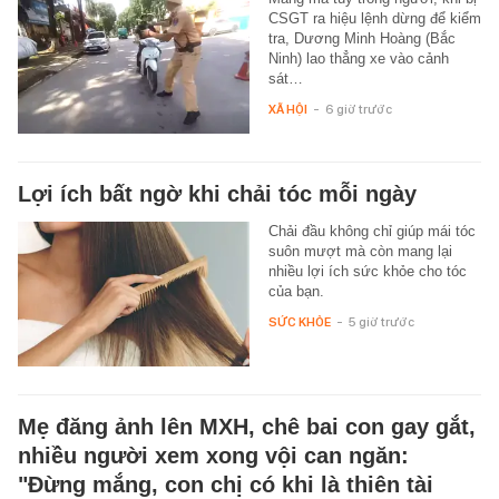
CSGT ra hiệu lệnh dừng để kiểm
tra, Dương Minh Hoàng (Bắc
Ninh) lao thẳng xe vào cảnh
sát…
XÃ HỘI
-
6 giờ trước
Lợi ích bất ngờ khi chải tóc mỗi ngày
Chải đầu không chỉ giúp mái tóc
suôn mượt mà còn mang lại
nhiều lợi ích sức khỏe cho tóc
của bạn.
SỨC KHỎE
-
5 giờ trước
Mẹ đăng ảnh lên MXH, chê bai con gay gắt,
nhiều người xem xong vội can ngăn:
"Đừng mắng, con chị có khi là thiên tài