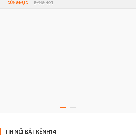
CÙNG MỤC
ĐANG HOT
TIN NỔI BẬT KÊNH14