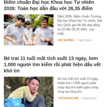
Điểm chuẩn Đại học Khoa học Tự nhiên
2026: Toán học dẫn đầu với 26,35 điểm
Năm 2026, điểm chuẩn Trường
Đại học Khoa học Tự nhiên, Đại
học Quốc gia Hà Nội dao động
từ 22 đến 26,35 điểm, cao
nhất…
HỌC ĐƯỜNG
-
5 giờ trước
Bé trai 11 tuổi mất tích suốt 13 ngày, hơn
1.000 người tìm kiếm rồi phát hiện dấu vết
khó tin
Bé trai mất tích suốt 13 ngày,
khiến hơn 1.000 người phải
chạy đua tìm kiếm giữa vùng
rừng núi rộng lớn.
THẾ GIỚI ĐÓ ĐÂY
-
5 giờ trước