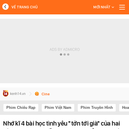
VỀ TRANG CHỦ
MỚI NHẤT
MỚI NHẤT
Xem thêm
Cine
Phim Chiếu Rạp
Phim Việt Nam
Phim Truyền Hình
Hoa
Nhớ kĩ 4 bài học tình yêu "tởn tới già" của hai