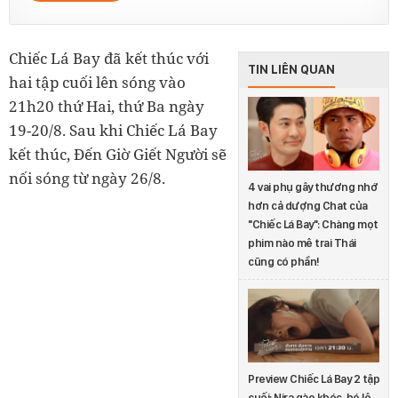
Chiếc Lá Bay đã kết thúc với
TIN LIÊN QUAN
hai tập cuối lên sóng vào
21h20 thứ Hai, thứ Ba ngày
19-20/8. Sau khi Chiếc Lá Bay
kết thúc, Đến Giờ Giết Người sẽ
nối sóng từ ngày 26/8.
4 vai phụ gây thương nhớ
hơn cả dượng Chat của
"Chiếc Lá Bay": Chàng mọt
phim nào mê trai Thái
cũng có phần!
Preview Chiếc Lá Bay 2 tập
cuối: Nira gào khóc, hé lộ