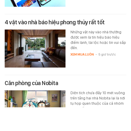
4 vật vào nhà báo hiệu phong thủy rất tốt
Những vật này vào nhà thường
được xem là tín hiệu báo hiệu
điềm lành, tài lộc hoặc tin vui sắp
đến.
XEM MUA LUÔN
-
5 giờ trước
Căn phòng của Nobita
Diện tích chưa đầy 10 mét vuông
trên tầng hai nhà Nobita lại là nơi
tụ họp quen thuộc của cả nhóm
bạn suốt hàng chục năm.
HỌC ĐƯỜNG
-
5 giờ trước