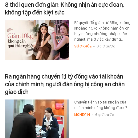
8 thói quen đơn giản: Không nhịn ăn cực đoan,
không tập đến kiệt sức
Bí quyết để giảm từ 55kg xuống
khoảng 45kg không nằm ở ý chí
hay những phương pháp khắc
nghiệt, mà ở việc xây dựng…
SỨC KHỎE
-
6 giờ trước
Ra ngân hàng chuyển 1,1 tỷ đồng vào tài khoản
của chính mình, người đàn ông bị công an chặn
giao dịch
Chuyển tiền vào tài khoản của
chính mình cũng không được?
MONEY.14
-
6 giờ trước