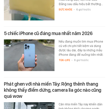
Đằng sau dấu hiệu bất thường…
SỨC KHỎE
-
6 giờ trước
5 chiếc iPhone cũ đáng mua nhất năm 2026
Nếu đang muốn tìm mua iPhone
cũ với chi phí tiết kiệm và dùng
được lâu dài, đây là những mẫu
iPhone đáng để xuống tiền nhất.
TEK-LIFE
-
6 giờ trước
Phát ghen với nhà miền Tây: Rộng thênh thang
không thấy điểm dừng, camera lia góc nào cũng
quá wow
Căn nhà miền Tây này khiến dân
tình không khỏi choáng ngợp,