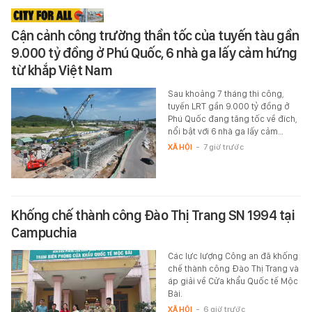
Cận cảnh công trường thần tốc của tuyến tàu gần
9.000 tỷ đồng ở Phú Quốc, 6 nhà ga lấy cảm hứng
từ khắp Việt Nam
Sau khoảng 7 tháng thi công,
tuyến LRT gần 9.000 tỷ đồng ở
Phú Quốc đang tăng tốc về đích,
nổi bật với 6 nhà ga lấy cảm…
XÃ HỘI
-
7 giờ trước
Khống chế thành công Đào Thị Trang SN 1994 tại
Campuchia
Các lực lượng Công an đã khống
chế thành công Đào Thị Trang và
áp giải về Cửa khẩu Quốc tế Mộc
Bài.
XÃ HỘI
-
6 giờ trước