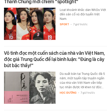
Thành Chung mới chiếm "spotlight"
Loạt khoảnh khắc dàn WAGs Việt
đến sân cổ vũ đội tuyển Việt
Nam.
SPORT
-
7 giờ trước
Vô tình đọc một cuốn sách của nhà văn Việt Nam,
độc giả Trung Quốc để lại bình luận: "Đúng là cây
bút bậc thầy!"
Dù xuất bản tại Trung Quốc đã 5
năm, một tuyển tập truyện ngắn
của nhà văn Việt Nam vẫn tiếp
tục nhận được lời khen từ độc…
HỌC ĐƯỜNG
-
7 giờ trước