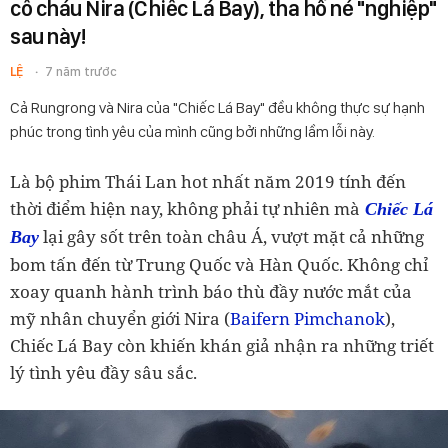
cô cháu Nira (Chiếc Lá Bay), tha hồ né "nghiệp"
sau này!
LỆ
7 năm trước
Cả Rungrong và Nira của "Chiếc Lá Bay" đều không thực sự hạnh
phúc trong tình yêu của mình cũng bởi những lầm lỗi này.
Là bộ phim Thái Lan hot nhất năm 2019 tính đến
thời điểm hiện nay, không phải tự nhiên mà
Chiếc Lá
lại gây sốt trên toàn châu Á, vượt mặt cả những
Bay
bom tấn đến từ Trung Quốc và Hàn Quốc. Không chỉ
xoay quanh hành trình báo thù đầy nước mắt của
mỹ nhân chuyển giới Nira (
Baifern Pimchanok
),
Chiếc Lá Bay còn khiến khán giả nhận ra những triết
lý tình yêu đầy sâu sắc.