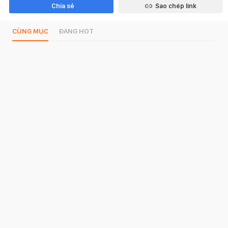
Chia sẻ
Sao chép link
CÙNG MỤC
ĐANG HOT