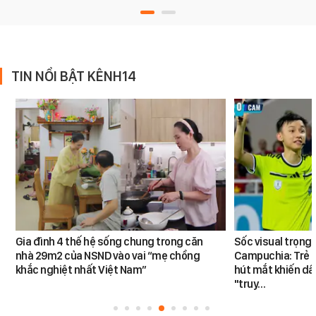
TIN NỔI BẬT KÊNH14
Gia đình 4 thế hệ sống chung trong căn
Sốc visual trọng 
nhà 29m2 của NSND vào vai “mẹ chồng
Campuchia: Trẻ nh
khắc nghiệt nhất Việt Nam”
hút mắt khiến dâ
"truy…