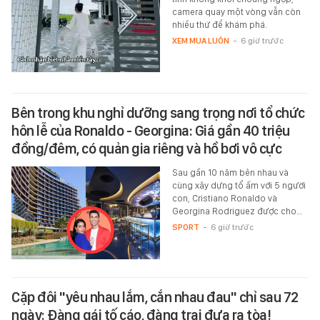
camera quay một vòng vẫn còn
nhiều thứ để khám phá.
XEM MUA LUÔN
-
6 giờ trước
Bên trong khu nghỉ dưỡng sang trọng nơi tổ chức
hôn lễ của Ronaldo - Georgina: Giá gần 40 triệu
đồng/đêm, có quản gia riêng và hồ bơi vô cực
Sau gần 10 năm bên nhau và
cùng xây dựng tổ ấm với 5 người
con, Cristiano Ronaldo và
Georgina Rodriguez được cho…
SPORT
-
6 giờ trước
Cặp đôi "yêu nhau lắm, cắn nhau đau" chỉ sau 72
ngày: Đàng gái tố cáo, đàng trai đưa ra tòa!