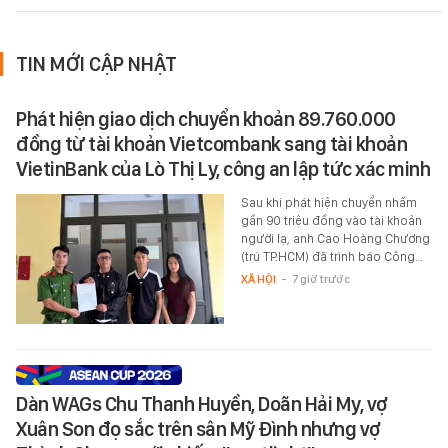
TIN MỚI CẬP NHẬT
Phát hiện giao dịch chuyển khoản 89.760.000
đồng từ tài khoản Vietcombank sang tài khoản
VietinBank của Lò Thị Ly, công an lập tức xác minh
Sau khi phát hiện chuyển nhầm
gần 90 triệu đồng vào tài khoản
người lạ, anh Cao Hoàng Chương
(trú TP.HCM) đã trình báo Công…
XÃ HỘI
-
7 giờ trước
Dàn WAGs Chu Thanh Huyền, Doãn Hải My, vợ
Xuân Son đọ sắc trên sân Mỹ Đình nhưng vợ