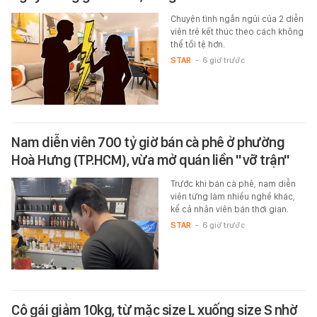
Chuyện tình ngắn ngủi của 2 diễn
viên trẻ kết thúc theo cách không
thể tồi tệ hơn.
STAR
-
6 giờ trước
Nam diễn viên 700 tỷ giờ bán cà phê ở phường
Hoà Hưng (TP.HCM), vừa mở quán liền "vỡ trận"
Trước khi bán cà phê, nam diễn
viên từng làm nhiều nghề khác,
kể cả nhân viên bán thời gian.
STAR
-
6 giờ trước
Cô gái giảm 10kg, từ mặc size L xuống size S nhờ