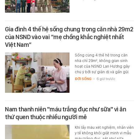
Gia đình 4 thế hệ sống chung trong căn nhà 29m2
của NSND vào vai “mẹ chồng khắc nghiệt nhất
Việt Nam”
Sống cùng 4 thế hệ trong căn
nhà chỉ 29m², không gian sinh
hoạt của NSND Lan Hương gây
chú ý bởi sự giản dị và gần gũi.
ĐỜI SỐNG
-
6 giờ trước
Nam thanh niên "máu trắng đục như sữa" vì ăn
thứ quen thuộc nhiều người mê
Khi lấy máu xét nghiệm, nhân viên
y tế không khỏi giật mình vì mẫu
máu trắng đục, sệt như sữa.