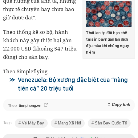
quê hương của anh ta, nhưng
thực tế chuyến bay chưa bao
giờ được đặt".
Theo thống kê sơ bộ, hành
Thái Lan áp đặt hạn chế
khách này gây thiệt hại gần
tại sân bay ngăn lan dịch
đậu mùa khỉ chủng nguy
22.000 USD (khoảng 547 triệu
hiểm
đồng) cho sân bay.
Theo Simpleflying
Venezuela: Bộ xương đặc biệt của “nàng
tiên cá” 20 triệu tuổi
Copy link
Theo
tienphong.vn
Tags
Vé Máy Bay
Mạng Xã Hội
Sân Bay Quốc Tế