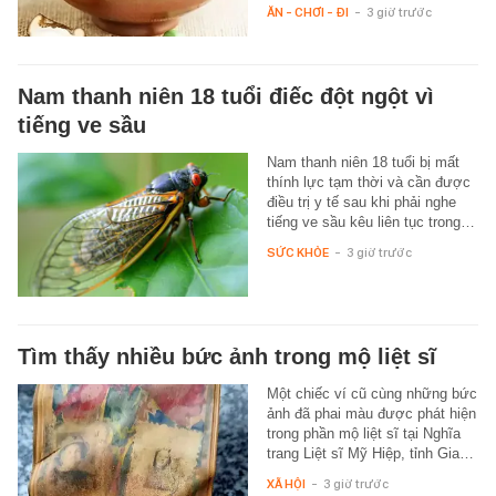
ĂN - CHƠI - ĐI
-
3 giờ trước
Nam thanh niên 18 tuổi điếc đột ngột vì
tiếng ve sầu
Nam thanh niên 18 tuổi bị mất
thính lực tạm thời và cần được
điều trị y tế sau khi phải nghe
tiếng ve sầu kêu liên tục trong…
SỨC KHỎE
-
3 giờ trước
Tìm thấy nhiều bức ảnh trong mộ liệt sĩ
Một chiếc ví cũ cùng những bức
ảnh đã phai màu được phát hiện
trong phần mộ liệt sĩ tại Nghĩa
trang Liệt sĩ Mỹ Hiệp, tỉnh Gia…
XÃ HỘI
-
3 giờ trước