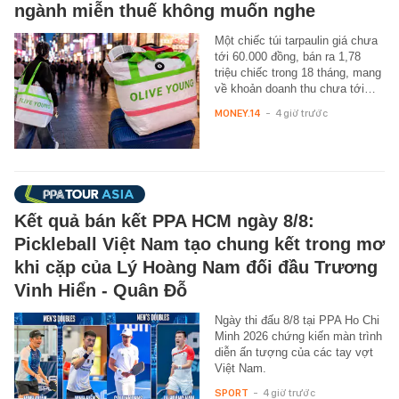
ngành miễn thuế không muốn nghe
Một chiếc túi tarpaulin giá chưa
tới 60.000 đồng, bán ra 1,78
triệu chiếc trong 18 tháng, mang
về khoản doanh thu chưa tới…
MONEY.14
-
4 giờ trước
Kết quả bán kết PPA HCM ngày 8/8:
Pickleball Việt Nam tạo chung kết trong mơ
khi cặp của Lý Hoàng Nam đối đầu Trương
Vinh Hiển - Quân Đỗ
Ngày thi đấu 8/8 tại PPA Ho Chi
Minh 2026 chứng kiến màn trình
diễn ấn tượng của các tay vợt
Việt Nam.
SPORT
-
4 giờ trước