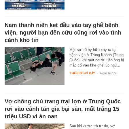
Nam thanh niên kẹt đầu vào tay ghế bệnh
viện, người bạn đến cứu cũng rơi vào tình
cảnh khó tin
Một sự cố hy hữu xảy ra tại
bệnh viện ở Trùng Khánh (Trung
Quốc), khi một người đàn ông bị
mắc cổ vào khe ghế lúc ngủ…
THẾ GIỚI ĐÓ ĐÂY
-
4 giờ trước
Vợ chồng chủ trang trại lợn ở Trung Quốc
rơi vào cảnh tán gia bại sản, mất trắng 15
triệu USD vì án oan
Sau khi được trả tự do, vợ