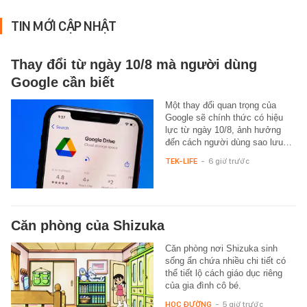
TIN MỚI CẬP NHẬT
Thay đổi từ ngày 10/8 mà người dùng
Google cần biết
Một thay đổi quan trọng của
Google sẽ chính thức có hiệu
lực từ ngày 10/8, ảnh hưởng
đến cách người dùng sao lưu…
TEK-LIFE
-
6 giờ trước
Căn phòng của Shizuka
Căn phòng nơi Shizuka sinh
sống ẩn chứa nhiều chi tiết có
thể tiết lộ cách giáo dục riêng
của gia đình cô bé.
HỌC ĐƯỜNG
-
5 giờ trước