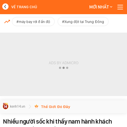
MỚI NHẤT
VỀ TRANG CHỦ
MỚI NHẤT
#máy bay rơi ở ấn độ
#Xung đột tại Trung Đông
Xem thêm
Thế Giới Đó Đây
Nhiều người sốc khi thấy nam hành khách