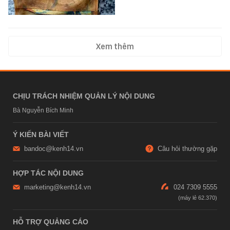
Xem thêm
CHỊU TRÁCH NHIỆM QUẢN LÝ NỘI DUNG
Bà Nguyễn Bích Minh
Ý KIẾN BÀI VIẾT
bandoc@kenh14.vn
Câu hỏi thường gặp
HỢP TÁC NỘI DUNG
marketing@kenh14.vn
024 7309 5555
HỖ TRỢ QUẢNG CÁO