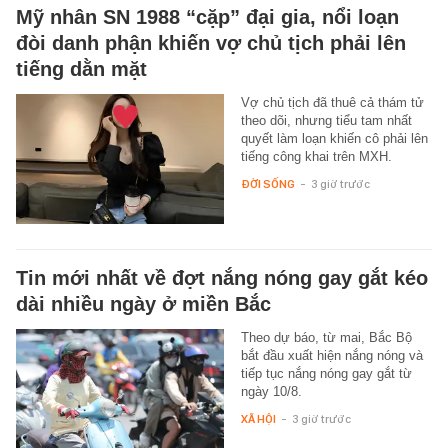
Mỹ nhân SN 1988 “cặp” đại gia, nổi loạn
đòi danh phận khiến vợ chủ tịch phải lên
tiếng dằn mặt
Vợ chủ tịch đã thuê cả thám tử
theo dõi, nhưng tiểu tam nhất
quyết làm loạn khiến cô phải lên
tiếng công khai trên MXH.
ĐỜI SỐNG
-
3 giờ trước
Tin mới nhất về đợt nắng nóng gay gắt kéo
dài nhiều ngày ở miền Bắc
Theo dự báo, từ mai, Bắc Bộ
bắt đầu xuất hiện nắng nóng và
tiếp tục nắng nóng gay gắt từ
ngày 10/8.
XÃ HỘI
-
3 giờ trước