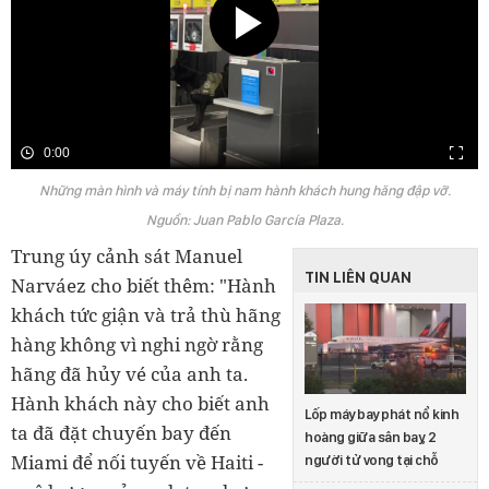
0:00
Những màn hình và máy tính bị nam hành khách hung hăng đập vỡ.
Nguồn: Juan Pablo García Plaza.
Trung úy cảnh sát Manuel
TIN LIÊN QUAN
Narváez cho biết thêm: "Hành
khách tức giận và trả thù hãng
hàng không vì nghi ngờ rằng
hãng đã hủy vé của anh ta.
Hành khách này cho biết anh
Lốp máy bay phát nổ kinh
ta đã đặt chuyến bay đến
hoàng giữa sân bay, 2
Miami để nối tuyến về Haiti -
người tử vong tại chỗ