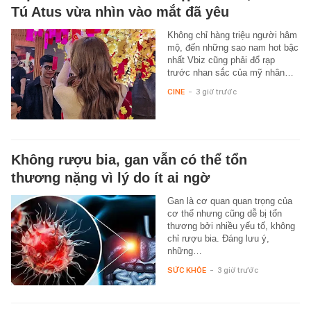
Tú Atus vừa nhìn vào mắt đã yêu
Không chỉ hàng triệu người hâm
mộ, đến những sao nam hot bậc
nhất Vbiz cũng phải đổ rạp
trước nhan sắc của mỹ nhân…
CINE
-
3 giờ trước
Không rượu bia, gan vẫn có thể tổn
thương nặng vì lý do ít ai ngờ
Gan là cơ quan quan trọng của
cơ thể nhưng cũng dễ bị tổn
thương bởi nhiều yếu tố, không
chỉ rượu bia. Đáng lưu ý,
những…
SỨC KHỎE
-
3 giờ trước