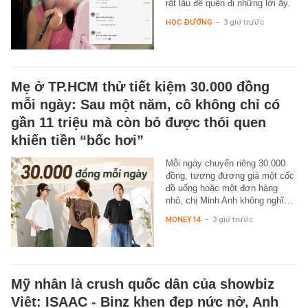
rất lâu để quên đi những lời ấy.
HỌC ĐƯỜNG
-
3 giờ trước
Mẹ ở TP.HCM thử tiết kiệm 30.000 đồng
mỗi ngày: Sau một năm, cô không chỉ có
gần 11 triệu mà còn bỏ được thói quen
khiến tiền “bốc hơi”
Mỗi ngày chuyển riêng 30.000
đồng, tương đương giá một cốc
đồ uống hoặc một đơn hàng
nhỏ, chị Minh Anh không nghĩ…
MONEY.14
-
3 giờ trước
Mỹ nhân là crush quốc dân của showbiz
Việt: ISAAC - Binz khen đẹp nức nở, Anh