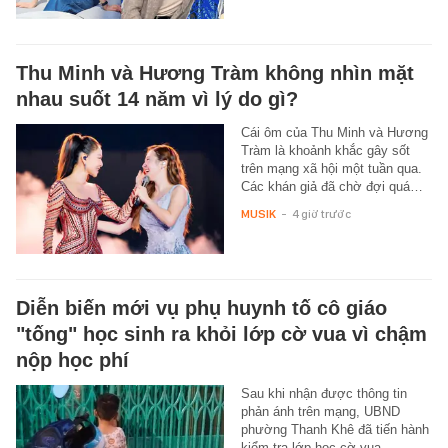
Thu Minh và Hương Tràm không nhìn mặt
nhau suốt 14 năm vì lý do gì?
Cái ôm của Thu Minh và Hương
Tràm là khoảnh khắc gây sốt
trên mạng xã hội một tuần qua.
Các khán giả đã chờ đợi quá…
MUSIK
-
4 giờ trước
Diễn biến mới vụ phụ huynh tố cô giáo
"tống" học sinh ra khỏi lớp cờ vua vì chậm
nộp học phí
Sau khi nhận được thông tin
phản ánh trên mạng, UBND
phường Thanh Khê đã tiến hành
kiểm tra lớp học cờ vua.