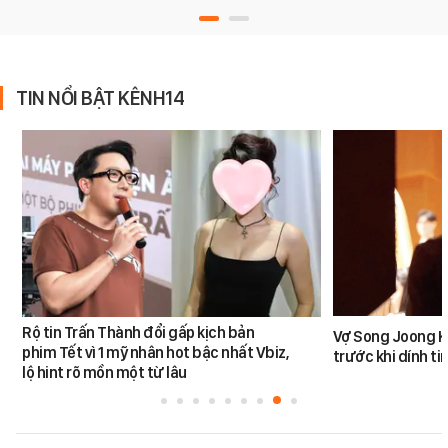
TIN NỔI BẬT KÊNH14
Rộ tin Trấn Thành đổi gấp kịch bản
Vợ Song Joong K
phim Tết vì 1 mỹ nhân hot bậc nhất Vbiz,
trước khi dính tin
lộ hint rõ mồn một từ lâu