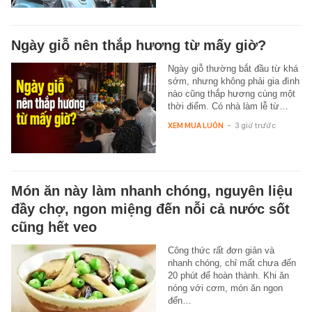
Ngày giỗ nên thắp hương từ mấy giờ?
Ngày giỗ thường bắt đầu từ khá
sớm, nhưng không phải gia đình
nào cũng thắp hương cùng một
thời điểm. Có nhà làm lễ từ…
XEM MUA LUÔN
-
3 giờ trước
Món ăn này làm nhanh chóng, nguyên liệu
đầy chợ, ngon miệng đến nỗi cả nước sốt
cũng hết veo
Công thức rất đơn giản và
nhanh chóng, chỉ mất chưa đến
20 phút để hoàn thành. Khi ăn
nóng với cơm, món ăn ngon
đến…