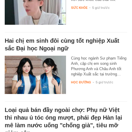
SỨC KHỎE
-
5 giờ trước
Hai chị em sinh đôi cùng tốt nghiệp Xuất
sắc Đại học Ngoại ngữ
Cùng học ngành Sư phạm Tiếng
Anh, cặp chị em song sinh
Phương Anh và Châu Anh tốt
nghiệp Xuất sắc tại trường…
HỌC ĐƯỜNG
-
5 giờ trước
Loại quả bán đầy ngoài chợ: Phụ nữ Việt
thi nhau ủ tóc óng mượt, phái đẹp Hàn lại
mê làm nước uống "chống già", tiêu mỡ