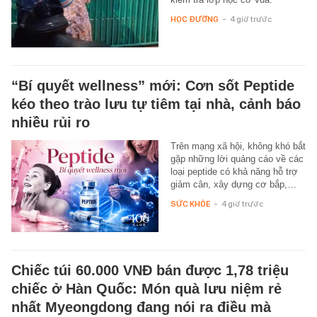
HỌC ĐƯỜNG
-
4 giờ trước
“Bí quyết wellness” mới: Cơn sốt Peptide
kéo theo trào lưu tự tiêm tại nhà, cảnh báo
nhiều rủi ro
Trên mạng xã hội, không khó bắt
gặp những lời quảng cáo về các
loại peptide có khả năng hỗ trợ
giảm cân, xây dựng cơ bắp,…
SỨC KHỎE
-
4 giờ trước
Chiếc túi 60.000 VNĐ bán được 1,78 triệu
chiếc ở Hàn Quốc: Món quà lưu niệm rẻ
nhất Myeongdong đang nói ra điều mà