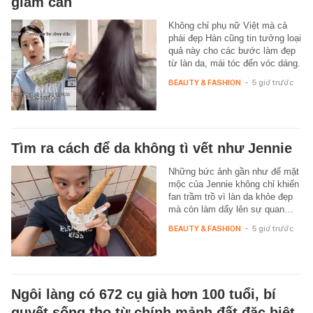
giảm cân
Không chỉ phụ nữ Việt mà cả
phái đẹp Hàn cũng tin tưởng loại
quả này cho các bước làm đẹp
từ làn da, mái tóc đến vóc dáng.
BEAUTY & FASHION
-
5 giờ trước
Tìm ra cách để da không tì vết như Jennie
Những bức ảnh gần như để mặt
mộc của Jennie không chỉ khiến
fan trầm trồ vì làn da khỏe đẹp
mà còn làm dấy lên sự quan…
BEAUTY & FASHION
-
5 giờ trước
Ngôi làng có 672 cụ già hơn 100 tuổi, bí
quyết sống thọ từ chính mảnh đất đặc biệt