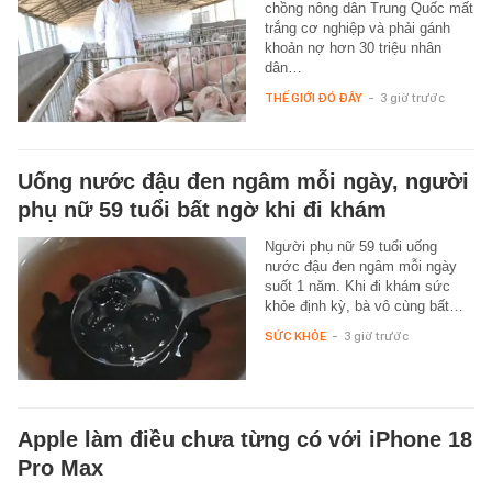
chồng nông dân Trung Quốc mất
trắng cơ nghiệp và phải gánh
khoản nợ hơn 30 triệu nhân
dân…
THẾ GIỚI ĐÓ ĐÂY
-
3 giờ trước
Uống nước đậu đen ngâm mỗi ngày, người
phụ nữ 59 tuổi bất ngờ khi đi khám
Người phụ nữ 59 tuổi uống
nước đậu đen ngâm mỗi ngày
suốt 1 năm. Khi đi khám sức
khỏe định kỳ, bà vô cùng bất…
SỨC KHỎE
-
3 giờ trước
Apple làm điều chưa từng có với iPhone 18
Pro Max