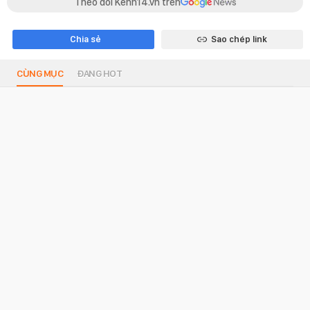
Theo dõi Kenh14.vn trên
Chia sẻ
Sao chép link
CÙNG MỤC
ĐANG HOT