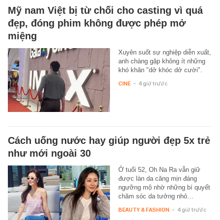
Mỹ nam Việt bị từ chối cho casting vì quá
đẹp, đóng phim không được phép mở
miệng
Xuyên suốt sự nghiệp diễn xuất,
anh chàng gặp không ít những
khó khăn "dở khóc dở cười".
CINE
-
4 giờ trước
Cách uống nước hay giúp người đẹp 5x trẻ
như mới ngoài 30
Ở tuổi 52, Oh Na Ra vẫn giữ
được làn da căng mịn đáng
ngưỡng mộ nhờ những bí quyết
chăm sóc da tưởng nhỏ…
BEAUTY & FASHION
-
4 giờ trước