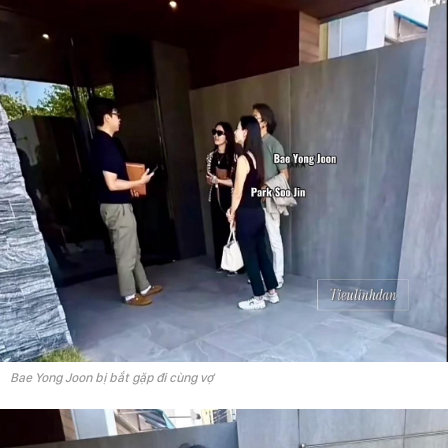
Bae Yong Joon bị bắt gặp đi cùng vợ