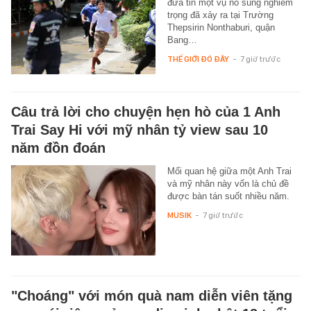
đưa tin một vụ nổ súng nghiêm
trọng đã xảy ra tại Trường
Thepsirin Nonthaburi, quận
Bang…
THẾ GIỚI ĐÓ ĐÂY
-
7 giờ trước
Câu trả lời cho chuyện hẹn hò của 1 Anh
Trai Say Hi với mỹ nhân tỷ view sau 10
năm đồn đoán
Mối quan hệ giữa một Anh Trai
và mỹ nhân này vốn là chủ đề
được bàn tán suốt nhiều năm.
MUSIK
-
7 giờ trước
"Choáng" với món quà nam diễn viên tặng