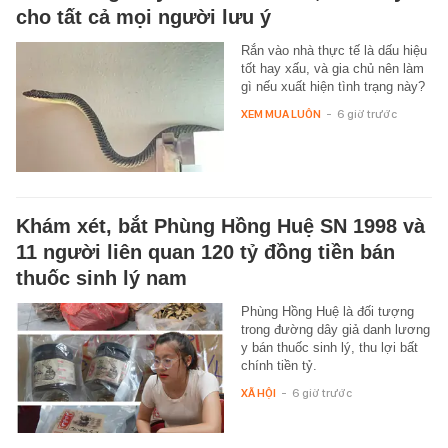
cho tất cả mọi người lưu ý
Rắn vào nhà thực tế là dấu hiệu
tốt hay xấu, và gia chủ nên làm
gì nếu xuất hiện tình trạng này?
XEM MUA LUÔN
-
6 giờ trước
Khám xét, bắt Phùng Hồng Huệ SN 1998 và
11 người liên quan 120 tỷ đồng tiền bán
thuốc sinh lý nam
Phùng Hồng Huệ là đối tượng
trong đường dây giả danh lương
y bán thuốc sinh lý, thu lợi bất
chính tiền tỷ.
XÃ HỘI
-
6 giờ trước