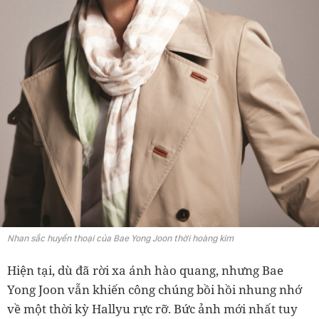
Nhan sắc huyền thoại của Bae Yong Joon thời hoàng kim
Hiện tại, dù đã rời xa ánh hào quang, nhưng Bae
Yong Joon vẫn khiến công chúng bồi hồi nhung nhớ
về một thời kỳ Hallyu rực rỡ. Bức ảnh mới nhất tuy