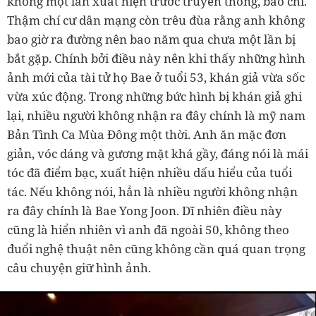
không một lần xuất hiện trước truyền thông, báo chí.
Thậm chí cư dân mạng còn trêu đùa rằng anh không
bao giờ ra đường nên bao năm qua chưa một lần bị
bắt gặp. Chính bởi điều này nên khi thấy những hình
ảnh mới của tài tử họ Bae ở tuổi 53, khán giả vừa sốc
vừa xúc động. Trong những bức hình bị khán giả ghi
lại, nhiều người không nhận ra đây chính là mỹ nam
Bản Tình Ca Mùa Đông một thời. Anh ăn mặc đơn
giản, vóc dáng và gương mặt khá gầy, đáng nói là mái
tóc đã điểm bạc, xuất hiện nhiều dấu hiểu của tuổi
tác. Nếu không nói, hẳn là nhiều người không nhận
ra đây chính là Bae Yong Joon. Dĩ nhiên điều này
cũng là hiển nhiên vì anh đã ngoài 50, không theo
đuổi nghệ thuật nên cũng không cần quá quan trọng
câu chuyện giữ hình ảnh.