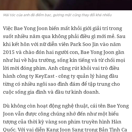
Mái tóc của anh đã điểm bạc, gương mặt cũng thay đổi khá nhiều
Việc Bae Yong Joon biến mất khỏi giới giải trí trong
suốt nhiều năm qua không phải điều gì mới mẻ. Sau
khi kết hôn với nữ diễn viên Park Soo Jin vào năm
2015 và chào đón hai người con, Bae Yong Joon gần
như lui về hậu trường, sống kín tiếng và từ chối mọi
lời mời đóng phim. Anh cũng rút khỏi vai trò điều
hành công ty KeyEast - công ty quản lý hàng đầu
từng có nhiều ngôi sao đình đám để tập trung cho
cuộc sống gia đình và đầu tư kinh doanh.
Dù không còn hoạt động nghệ thuật, cái tên Bae Yong
Joon vẫn được công chúng nhớ đến như một biểu
tượng của thời kỳ vàng son phim truyền hình Hàn
Quốc. Với vai diễn Kang Joon Sang trong Bản Tình Ca