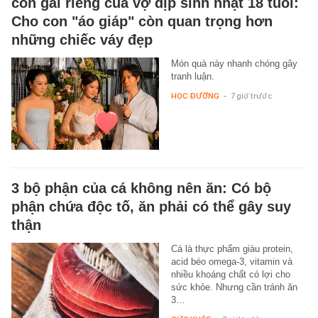
con gái riêng của vợ dịp sinh nhật 18 tuổi:
Cho con "áo giáp" còn quan trọng hơn
những chiếc váy đẹp
Món quà này nhanh chóng gây
tranh luận.
HỌC ĐƯỜNG
-
7 giờ trước
3 bộ phận của cá không nên ăn: Có bộ
phận chứa độc tố, ăn phải có thể gây suy
thận
Cá là thực phẩm giàu protein,
acid béo omega-3, vitamin và
nhiều khoáng chất có lợi cho
sức khỏe. Nhưng cần tránh ăn
3…