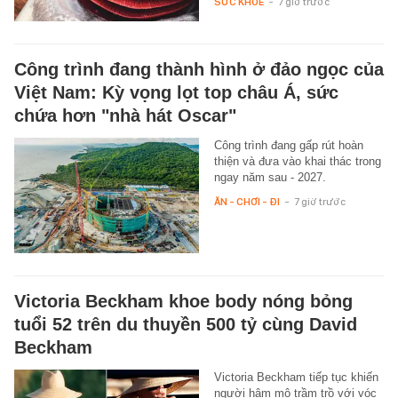
SỨC KHỎE
-
7 giờ trước
Công trình đang thành hình ở đảo ngọc của
Việt Nam: Kỳ vọng lọt top châu Á, sức
chứa hơn "nhà hát Oscar"
Công trình đang gấp rút hoàn
thiện và đưa vào khai thác trong
ngay năm sau - 2027.
ĂN - CHƠI - ĐI
-
7 giờ trước
Victoria Beckham khoe body nóng bỏng
tuổi 52 trên du thuyền 500 tỷ cùng David
Beckham
Victoria Beckham tiếp tục khiến
người hâm mộ trầm trồ với vóc