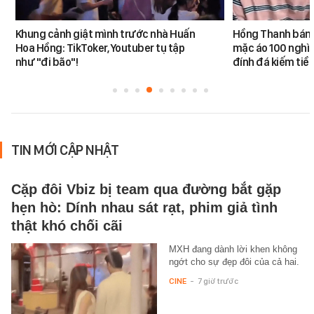
Khung cảnh giật mình trước nhà Huấn
Hồng Thanh bán h
Hoa Hồng: TikToker, Youtuber tụ tập
mặc áo 100 nghìn
như "đi bão"!
đính đá kiếm tiề
TIN MỚI CẬP NHẬT
Cặp đôi Vbiz bị team qua đường bắt gặp
hẹn hò: Dính nhau sát rạt, phim giả tình
thật khó chối cãi
MXH đang dành lời khen không
ngớt cho sự đẹp đôi của cả hai.
CINE
-
7 giờ trước