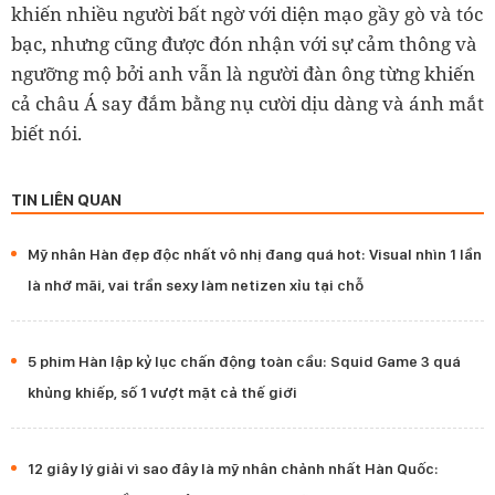
khiến nhiều người bất ngờ với diện mạo gầy gò và tóc
bạc, nhưng cũng được đón nhận với sự cảm thông và
ngưỡng mộ bởi anh vẫn là người đàn ông từng khiến
cả châu Á say đắm bằng nụ cười dịu dàng và ánh mắt
biết nói.
TIN LIÊN QUAN
Mỹ nhân Hàn đẹp độc nhất vô nhị đang quá hot: Visual nhìn 1 lần
là nhớ mãi, vai trần sexy làm netizen xỉu tại chỗ
5 phim Hàn lập kỷ lục chấn động toàn cầu: Squid Game 3 quá
khủng khiếp, số 1 vượt mặt cả thế giới
12 giây lý giải vì sao đây là mỹ nhân chảnh nhất Hàn Quốc: