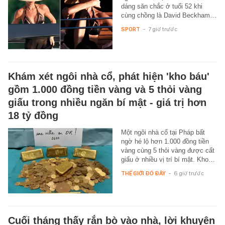
dáng săn chắc ở tuổi 52 khi
cùng chồng là David Beckham…
SPORT
-
7 giờ trước
Khám xét ngôi nhà cổ, phát hiện 'kho báu'
gồm 1.000 đồng tiền vàng và 5 thỏi vàng
giấu trong nhiều ngăn bí mật - giá trị hơn
18 tỷ đồng
Một ngôi nhà cổ tại Pháp bất
ngờ hé lộ hơn 1.000 đồng tiền
vàng cùng 5 thỏi vàng được cất
giấu ở nhiều vị trí bí mật. Kho…
THẾ GIỚI ĐÓ ĐÂY
-
6 giờ trước
Cuối tháng thấy rắn bò vào nhà, lời khuyên