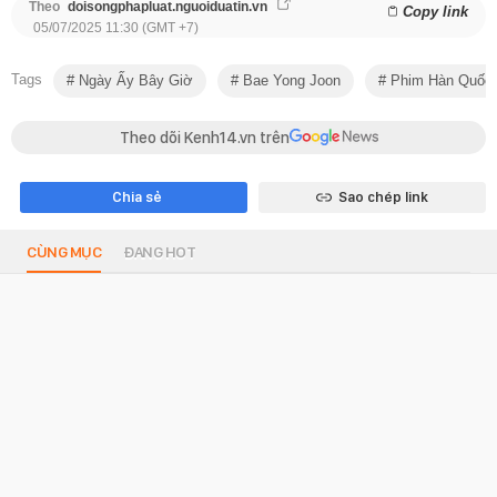
Theo
doisongphapluat.nguoiduatin.vn
Copy link
05/07/2025 11:30 (GMT +7)
Tags
Ngày Ấy Bây Giờ
Bae Yong Joon
Phim Hàn Quốc
Theo dõi Kenh14.vn trên
Chia sẻ
Sao chép link
CÙNG MỤC
ĐANG HOT