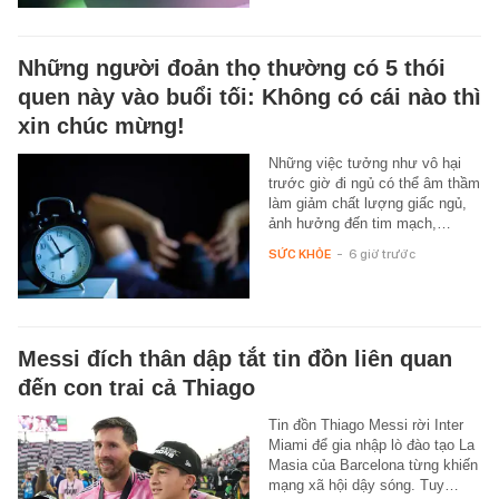
Những người đoản thọ thường có 5 thói
quen này vào buổi tối: Không có cái nào thì
xin chúc mừng!
Những việc tưởng như vô hại
trước giờ đi ngủ có thể âm thầm
làm giảm chất lượng giấc ngủ,
ảnh hưởng đến tim mạch,…
SỨC KHỎE
-
6 giờ trước
Messi đích thân dập tắt tin đồn liên quan
đến con trai cả Thiago
Tin đồn Thiago Messi rời Inter
Miami để gia nhập lò đào tạo La
Masia của Barcelona từng khiến
mạng xã hội dậy sóng. Tuy…