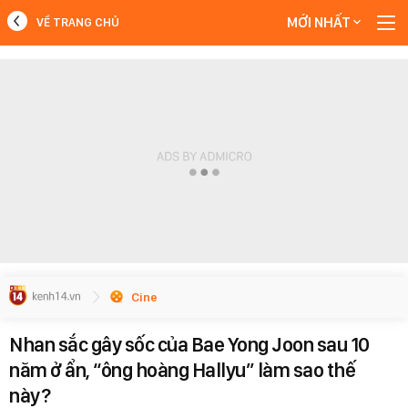
MỚI NHẤT
VỀ TRANG CHỦ
MỚI NHẤT
Xem thêm
Cine
Nhan sắc gây sốc của Bae Yong Joon sau 10
năm ở ẩn, “ông hoàng Hallyu” làm sao thế
này?