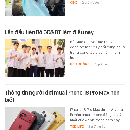
CINE
-
2 giờ trước
Lần đầu tiên Bộ GD&ĐT làm điều này
Bộ Giáo dục và Đào tạo vừa
công bố một thay đổi đáng chú ý
trong công tác điều hành năm
học.
HỌC ĐƯỜNG
-
2 giờ trước
Thông tin người đợi mua iPhone 18 Pro Max nên
biết
iPhone 18 Pro Max được kỳ vọng
là mẫu smartphone đáng chú ý
nhất của Apple trong năm nay.
TEK-LIFE
-
2 giờ trước