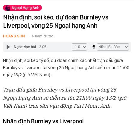
Nhận định, soi kèo, dự đoán Burnley vs
Liverpool, vòng 25 Ngoại hạng Anh
HOÀNG SƠN
4 năm trước
Nghe đọc bài
3:05
Nhận định, soi kèo tỷ số, dự đoán chính xác nhất trận đấu giữa
Burnley vs Liverpool tại vòng 25 Ngoại hạng Anh diễn ra lúc 21h00
ngày 13/2 (giờ Việt Nam).
Trận đấu giữa Burnley vs Liverpool tại vòng 25
Ngoại hạng Anh sẽ diễn ra lúc 21h00 ngày 13/2 (giờ
Việt Nam) trên sân vận động Turf Moor, Anh.
Nhận định Burnley vs Liverpool