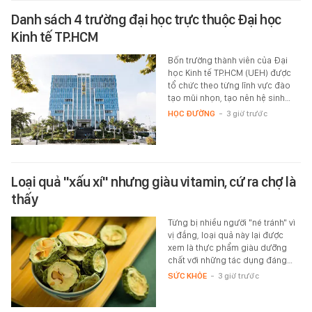
Danh sách 4 trường đại học trực thuộc Đại học
Kinh tế TP.HCM
Bốn trường thành viên của Đại
học Kinh tế TP.HCM (UEH) được
tổ chức theo từng lĩnh vực đào
tạo mũi nhọn, tạo nên hệ sinh…
HỌC ĐƯỜNG
-
3 giờ trước
Loại quả "xấu xí" nhưng giàu vitamin, cứ ra chợ là
thấy
Từng bị nhiều người "né tránh" vì
vị đắng, loại quả này lại được
xem là thực phẩm giàu dưỡng
chất với những tác dụng đáng…
SỨC KHỎE
-
3 giờ trước