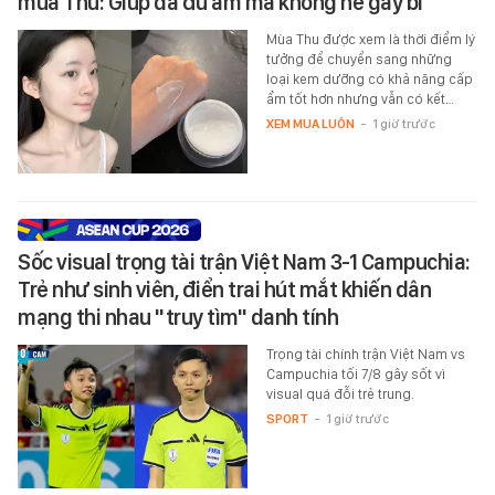
mùa Thu: Giúp da đủ ẩm mà không hề gây bí
Mùa Thu được xem là thời điểm lý
tưởng để chuyển sang những
loại kem dưỡng có khả năng cấp
ẩm tốt hơn nhưng vẫn có kết…
XEM MUA LUÔN
-
1 giờ trước
Sốc visual trọng tài trận Việt Nam 3-1 Campuchia:
Trẻ như sinh viên, điển trai hút mắt khiến dân
mạng thi nhau "truy tìm" danh tính
Trọng tài chính trận Việt Nam vs
Campuchia tối 7/8 gây sốt vì
visual quá đỗi trẻ trung.
SPORT
-
1 giờ trước