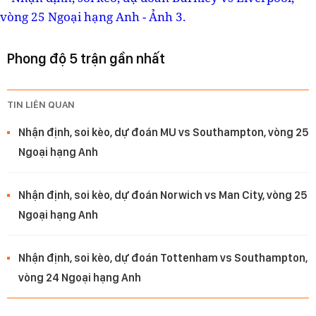
Phong độ 5 trận gần nhất
TIN LIÊN QUAN
Nhận định, soi kèo, dự đoán MU vs Southampton, vòng 25
Ngoại hạng Anh
Nhận định, soi kèo, dự đoán Norwich vs Man City, vòng 25
Ngoại hạng Anh
Nhận định, soi kèo, dự đoán Tottenham vs Southampton,
vòng 24 Ngoại hạng Anh