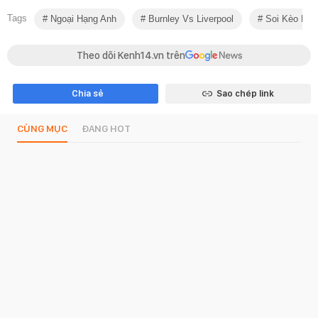
Tags
Ngoại Hạng Anh
Burnley Vs Liverpool
Soi Kèo Burn
Theo dõi Kenh14.vn trên
Chia sẻ
Sao chép link
CÙNG MỤC
ĐANG HOT