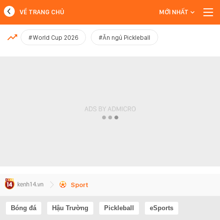
VỀ TRANG CHỦ
MỚI NHẤT
MỚI NHẤT
#World Cup 2026
#Ăn ngủ Pickleball
Xem thêm
Sport
Bóng đá
Hậu Trường
Pickleball
eSports