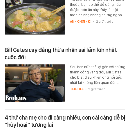
thuộc, bạn có thể dễ dàng nấu
được món ăn này. Đây là một
món ăn nhẹ nhàng nhưng ngon…
ĂN - CHƠI - ĐI
-
2 giờ trước
Bill Gates cay đắng thừa nhận sai lầm lớn nhất
cuộc đời
Sau hơn nửa thế kỷ gắn với những
thành công vang dội, Bill Gates
cho biết điều khiến ông hối tiếc
nhất lại không liên quan đến…
TEK-LIFE
-
2 giờ trước
4 thứ cha mẹ cho đi càng nhiều, con cái càng dễ bị
"hủy hoại" tương lai