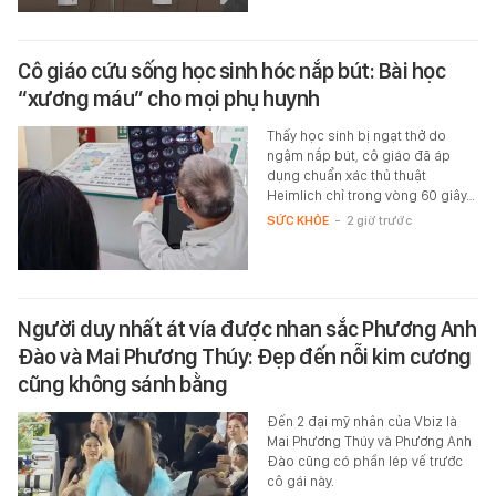
Cô giáo cứu sống học sinh hóc nắp bút: Bài học
“xương máu” cho mọi phụ huynh
Thấy học sinh bị ngạt thở do
ngậm nắp bút, cô giáo đã áp
dụng chuẩn xác thủ thuật
Heimlich chỉ trong vòng 60 giây…
SỨC KHỎE
-
2 giờ trước
Người duy nhất át vía được nhan sắc Phương Anh
Đào và Mai Phương Thúy: Đẹp đến nỗi kim cương
cũng không sánh bằng
Đến 2 đại mỹ nhân của Vbiz là
Mai Phương Thúy và Phương Anh
Đào cũng có phần lép vế trước
cô gái này.