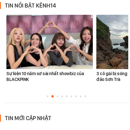
TIN NỔI BẬT KÊNH14
Sự kiện 10 năm sơ sài nhất showbiz của
3 cô gái bị sóng 
BLACKPINK
đảo Sơn Trà
TIN MỚI CẬP NHẬT