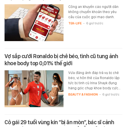
Công an khuyến cáo người dân
không chuyển khoản theo yêu
cầu của cuộc gọi mạo danh.
TEK-LIFE
-
6 giờ trước
Vợ sắp cưới Ronaldo bị chê béo, tình cũ tung ảnh
khoe body top 0,01% thế giới
Vừa đăng ảnh đáp trả vụ bị chê
béo, vị hôn thê của Ronaldo lập
tức bị tình cũ Irina Shayk đụng
hàng góc chụp khoe body cực…
BEAUTY & FASHION
-
6 giờ trước
Cô gái 29 tuổi vùng kín “bị ăn mòn”, bác sĩ cảnh