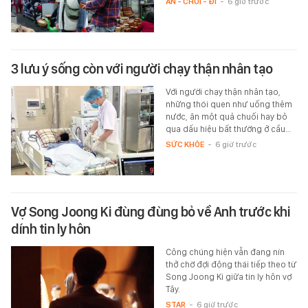
ĂN - CHƠI - ĐI
-
6 giờ trước
3 lưu ý sống còn với người chạy thận nhân tạo
Với người chạy thận nhân tạo,
những thói quen như uống thêm
nước, ăn một quả chuối hay bỏ
qua dấu hiệu bất thường ở cầu…
SỨC KHỎE
-
6 giờ trước
Vợ Song Joong Ki đùng đùng bỏ về Anh trước khi
dính tin ly hôn
Công chúng hiện vẫn đang nín
thở chờ đợi động thái tiếp theo từ
Song Joong Ki giữa tin ly hôn vợ
Tây.
STAR
-
6 giờ trước