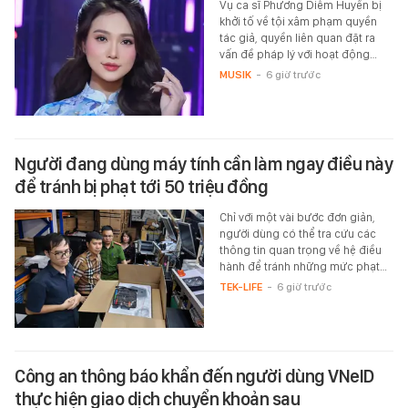
Vụ ca sĩ Phương Diễm Huyền bị
khởi tố về tội xâm phạm quyền
tác giả, quyền liên quan đặt ra
vấn đề pháp lý với hoạt động…
MUSIK
-
6 giờ trước
Người đang dùng máy tính cần làm ngay điều này
để tránh bị phạt tới 50 triệu đồng
Chỉ với một vài bước đơn giản,
người dùng có thể tra cứu các
thông tin quan trọng về hệ điều
hành để tránh những mức phạt…
TEK-LIFE
-
6 giờ trước
Công an thông báo khẩn đến người dùng VNeID
thực hiện giao dịch chuyển khoản sau