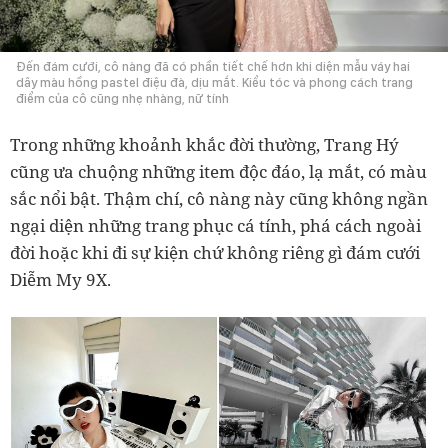
Đến đám cưới, cô nàng đã có phần tiết chế hơn khi diện mẫu váy hai
dây màu hồng pastel điệu đà, dịu mắt. Kiểu tóc và phong cách trang
điểm của cô cũng nhẹ nhàng, nữ tính
Trong những khoảnh khắc đời thường, Trang Hý
cũng ưa chuộng những item độc đáo, lạ mắt, có màu
sắc nổi bật. Thậm chí, cô nàng này cũng không ngần
ngại diện những trang phục cá tính, phá cách ngoài
đời hoặc khi đi sự kiện chứ không riêng gì đám cưới
Diễm My 9X.