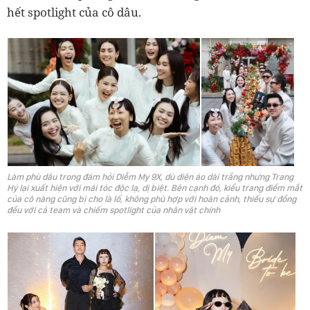
hết spotlight của cô dâu.
Làm phù dâu trong đám hỏi Diễm My 9X, dù diện áo dài trắng nhưng Trang
Hý lại xuất hiện với mái tóc độc lạ, dị biệt. Bên cạnh đó, kiểu trang điểm mắt
của cô nàng cũng bị cho là lố, không phù hợp với hoàn cảnh, thiếu sự đồng
đều với cả team và chiếm spotlight của nhân vật chính