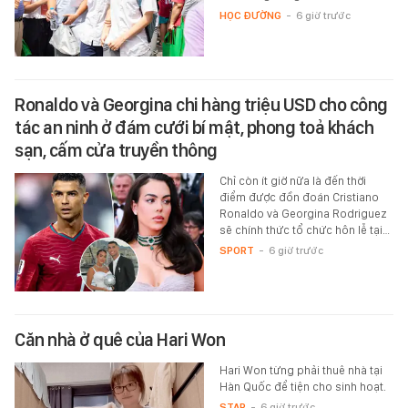
HỌC ĐƯỜNG
-
6 giờ trước
Ronaldo và Georgina chi hàng triệu USD cho công
tác an ninh ở đám cưới bí mật, phong toả khách
sạn, cấm cửa truyền thông
Chỉ còn ít giờ nữa là đến thời
điểm được đồn đoán Cristiano
Ronaldo và Georgina Rodriguez
sẽ chính thức tổ chức hôn lễ tại…
SPORT
-
6 giờ trước
Căn nhà ở quê của Hari Won
Hari Won từng phải thuê nhà tại
Hàn Quốc để tiện cho sinh hoạt.
STAR
-
6 giờ trước