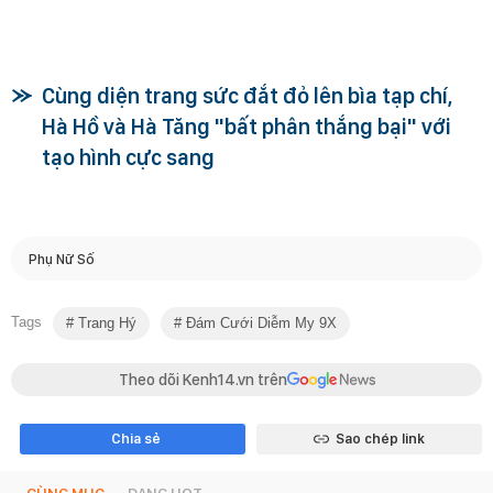
Cùng diện trang sức đắt đỏ lên bìa tạp chí,
Hà Hồ và Hà Tăng "bất phân thắng bại" với
tạo hình cực sang
Phụ Nữ Số
Tags
Trang Hý
Đám Cưới Diễm My 9X
Theo dõi Kenh14.vn trên
Chia sẻ
Sao chép link