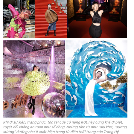
Khi đi sự kiện, trang phục, tóc tai của cô nàng KOL này cũng khá dị biệt,
tuyệt đối không an toàn như số đông. Những tính từ như "dịu kha", "sương
sương" dường như ít xuất hiện trong từ điển thời trang của Trang Hý