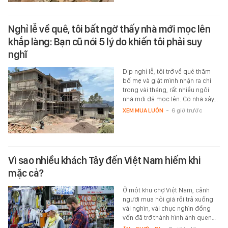
Nghỉ lễ về quê, tôi bất ngờ thấy nhà mới mọc lên
khắp làng: Bạn cũ nói 5 lý do khiến tôi phải suy
nghĩ
Dịp nghỉ lễ, tôi trở về quê thăm
bố mẹ và giật mình nhận ra chỉ
trong vài tháng, rất nhiều ngôi
nhà mới đã mọc lên. Có nhà xây…
XEM MUA LUÔN
-
6 giờ trước
Vì sao nhiều khách Tây đến Việt Nam hiếm khi
mặc cả?
Ở một khu chợ Việt Nam, cảnh
người mua hỏi giá rồi trả xuống
vài nghìn, vài chục nghìn đồng
vốn đã trở thành hình ảnh quen…