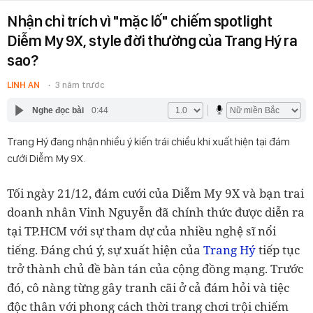
Nhận chỉ trích vì "mặc lố" chiếm spotlight
Diễm My 9X, style đời thường của Trang Hý ra
sao?
LINH AN
3 năm trước
Nghe đọc bài
0:44
Trang Hý đang nhận nhiều ý kiến trái chiều khi xuất hiện tại đám
cưới Diễm My 9X.
Tối ngày 21/12, đám cưới của Diễm My 9X và bạn trai
doanh nhân Vinh Nguyễn đã chính thức được diễn ra
tại TP.HCM với sự tham dự của nhiều nghệ sĩ nổi
tiếng. Đáng chú ý, sự xuất hiện của
Trang Hý
tiếp tục
trở thành chủ đề bàn tán của cộng đồng mạng. Trước
đó, cô nàng từng gây tranh cãi ở cả đám hỏi và tiệc
độc thân với phong cách thời trang chơi trội chiếm