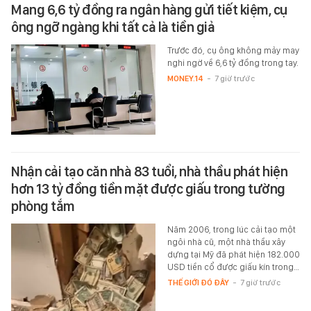
Mang 6,6 tỷ đồng ra ngân hàng gửi tiết kiệm, cụ
ông ngỡ ngàng khi tất cả là tiền giả
Trước đó, cụ ông không mảy may
nghi ngờ về 6,6 tỷ đồng trong tay.
MONEY.14
-
7 giờ trước
Nhận cải tạo căn nhà 83 tuổi, nhà thầu phát hiện
hơn 13 tỷ đồng tiền mặt được giấu trong tường
phòng tắm
Năm 2006, trong lúc cải tạo một
ngôi nhà cũ, một nhà thầu xây
dựng tại Mỹ đã phát hiện 182.000
USD tiền cổ được giấu kín trong…
THẾ GIỚI ĐÓ ĐÂY
-
7 giờ trước