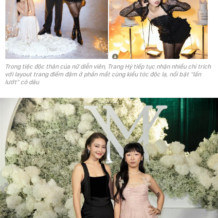
Trong tiệc độc thân của nữ diễn viên, Trang Hý tiếp tục nhận nhiều chỉ trích
với layout trang điểm đậm ở phần mắt cùng kiểu tóc độc lạ, nổi bật "lấn
lướt" cô dâu