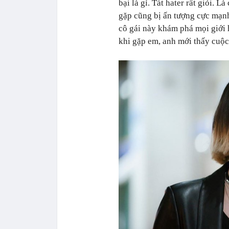
bại là gì. Tát hater rất giỏi. L
gặp cũng bị ấn tượng cực mạnh
cô gái này khám phá mọi giới 
khi gặp em, anh mới thấy cuộc