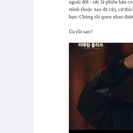
ngoài đời - tức là phiên bản c
mình (hoặc nay đã cũ), cứ thíc
bạn: Chúng tôi quen nhau được
Ủa rồi sao?