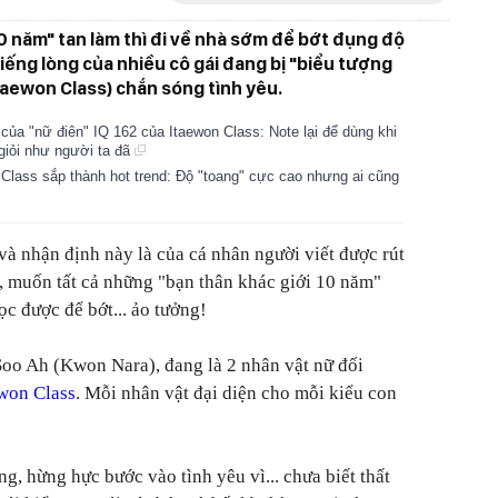
 năm" tan làm thì đi về nhà sớm để bớt đụng độ
 tiếng lòng của nhiều cô gái đang bị "biểu tượng
taewon Class) chắn sóng tình yêu.
 của "nữ điên" IQ 162 của Itaewon Class: Note lại để dùng khi
 giỏi như người ta đã
n Class sắp thành hot trend: Độ "toang" cực cao nhưng ai cũng
và nhận định này là của cá nhân người viết được rút
s, muốn tất cả những "bạn thân khác giới 10 năm"
ọc được để bớt... ảo tưởng!
oo Ah (Kwon Nara), đang là 2 nhân vật nữ đối
won Class
. Mỗi nhân vật đại diện cho mỗi kiểu con
ng, hừng hực bước vào tình yêu vì... chưa biết thất