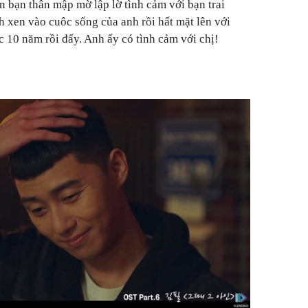
on bạn thân mập mờ lập lờ tình cảm với bạn trai
h xen vào cuôc sống của anh rồi hất mặt lên với
 10 năm rồi đấy. Anh ấy có tình cảm với chị!