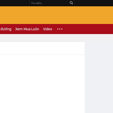
 đường
Xem Mua Luôn
Video