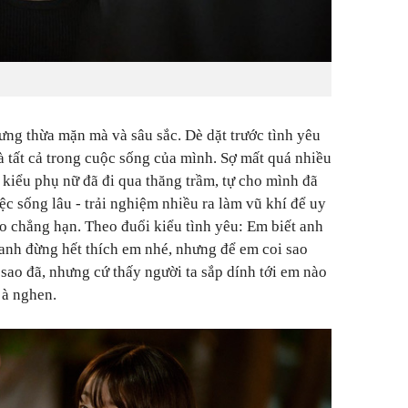
ưng thừa mặn mà và sâu sắc. Dè dặt trước tình yêu
là tất cả trong cuộc sống của mình. Sợ mất quá nhiều
i kiểu phụ nữ đã đi qua thăng trầm, tự cho mình đã
ệc sống lâu - trải nghiệm nhiều ra làm vũ khí để uy
eo chẳng hạn. Theo đuổi kiểu tình yêu: Em biết anh
 anh đừng hết thích em nhé, nhưng để em coi sao
 sao đã, nhưng cứ thấy người ta sắp dính tới em nào
 à nghen.