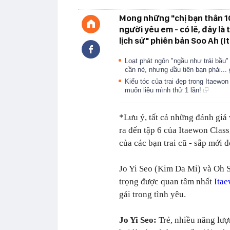
Mong những "chị bạn thân 10
người yêu em - có lẽ, đây là
lịch sử" phiên bản Soo Ah (I
Loạt phát ngôn "ngầu như trái bầu"
cần nè, nhưng đầu tiên bạn phải...
Kiểu tóc của trai đẹp trong Itaewo
muốn liều mình thử 1 lần!
*Lưu ý, tất cả những đánh giá 
ra đến tập 6 của Itaewon Clas
của các bạn trai cũ - sắp mới đ
Jo Yi Seo (Kim Da Mi) và Oh S
trọng được quan tâm nhất
Itae
gái trong tình yêu.
Jo Yi Seo:
Trẻ, nhiều năng lượ