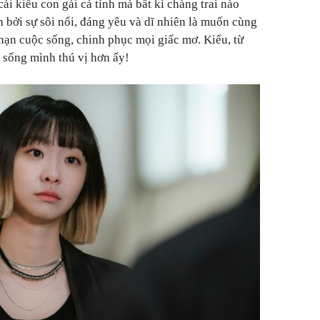
à cái kiểu con gái cá tính mà bất kì chàng trai nào
 bởi sự sôi nổi, đáng yêu và dĩ nhiên là muốn cùng
hạn cuộc sống, chinh phục mọi giấc mơ. Kiểu, từ
 sống mình thú vị hơn ấy!