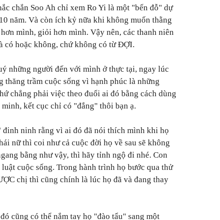
chắc chắn Soo Ah chỉ xem Ro Yi là một "bến đỗ" dự
 10 năm. Và còn ích kỷ nữa khi không muốn thằng
 hơn mình, giỏi hơn mình. Vậy nên, các thanh niên
 là có hoặc không, chứ không có từ ĐỢI.
uý những người đến với mình ở thực tại, ngay lúc
g thăng trầm cuộc sống vì hạnh phúc là những
hứ chẳng phải việc theo đuổi ai đó bằng cách dùng
 minh, kết cục chỉ có "đắng" thôi bạn ạ.
đinh ninh rằng vì ai đó đã nói thích mình khi họ
hái nữ thì coi như cả cuộc đời họ về sau sẽ không
ngang bằng như vậy, thì hãy tỉnh ngộ đi nhé. Con
 luật cuộc sống. Trong hành trình họ bước qua thử
ƯỢC chị thì cũng chính là lúc họ đã và đang thay
g đó cũng có thể nắm tay họ "đào tẩu" sang một