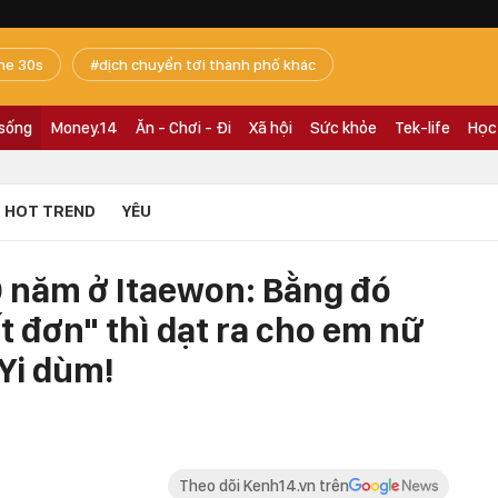
he 30s
dịch chuyển tới thành phố khác
 sống
Money.14
Ăn - Chơi - Đi
Xã hội
Sức khỏe
Tek-life
Học
HOT TREND
YÊU
0 năm ở Itaewon: Bằng đó
t đơn" thì dạt ra cho em nữ
Yi dùm!
Theo dõi Kenh14.vn trên