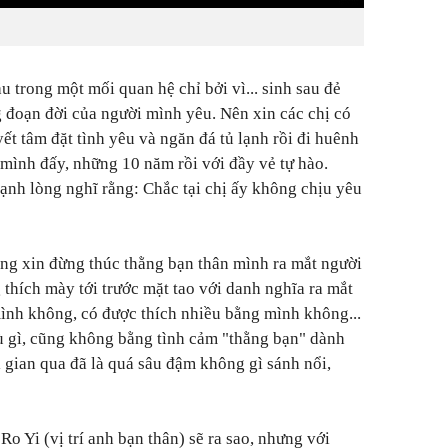
 trong một mối quan hệ chỉ bởi vì... sinh sau đẻ
 đoạn đời của người mình yêu. Nên xin các chị có
t tâm đặt tình yêu và ngăn đá tủ lạnh rồi đi huênh
 mình đấy, những 10 năm rồi với đầy vẻ tự hào.
hạnh lòng nghĩ rằng: Chắc tại chị ấy không chịu yêu
ng xin đừng thúc thằng bạn thân mình ra mắt người
thích mày tới trước mặt tao với danh nghĩa ra mắt
ình không, có được thích nhiều bằng mình không...
ù gì, cũng không bằng tình cảm "thằng bạn" dành
 gian qua đã là quá sâu đậm không gì sánh nổi,
o Yi (vị trí anh bạn thân) sẽ ra sao, nhưng với