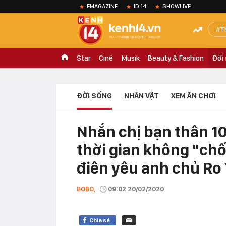
EMAGAZINE
ID.14
SHOWLIVE
T
Star
Ciné
Musik
Beauty & Fashion
Đời
ĐỜI SỐNG
NHÂN VẬT
XEM ĂN CHƠI
Nhắn chị bạn thân 1
thời gian không "chố
điên yêu anh chủ Ro 
BOBO,
09:02 20/02/2020
Chia sẻ