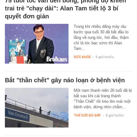
75 tuổi tóc vẫn đen bóng, phong độ khiến
trai trẻ "chạy dài": Alan Tam tiết lộ 3 bí
quyết đơn giản
Trong khi nhiều đấng mày râu
bước qua tuổi 30 đã bắt đầu lo
lắng về rụng tóc, hói đầu, thậm
chí là tóc bạc sớm thì Alan
Tam…
SỨC KHỎE
-
5 giờ trước
Bắt "thần chết" gây náo loạn ở bệnh viện
Một nam thanh niên 26 tuổi đã bị
bắt sau khi cải trang thành
"Thần Chết" rồi trèo lên mái một
bệnh viện, đứng nhìn chằm…
THẾ GIỚI ĐÓ ĐÂY
-
5 giờ trước