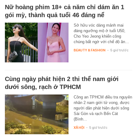
Nữ hoàng phim 18+ cả năm chỉ dám ăn 1
gói mỳ, thành quả tuổi 46 đáng nể
Sở hữu vóc dáng mảnh mai
đáng ngưỡng mộ ở tuổi U50,
Cho Yeo Jeong khiến công
chúng bất ngờ với chế độ ăn…
BEAUTY & FASHION
-
5 giờ trước
Cùng ngày phát hiện 2 thi thể nam giới
dưới sông, rạch ở TPHCM
Công an TPHCM điều tra nguyên
nhân 2 nam giới tử vong, được
người dân phát hiện dưới sông
Sài Gòn và rạch Bến Cát
(Bình…
XÃ HỘI
-
5 giờ trước