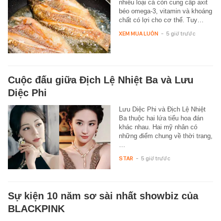
nhiều loại cá còn cung cấp axit
béo omega-3, vitamin và khoáng
chất có lợi cho cơ thể. Tuy…
XEM MUA LUÔN
-
5 giờ trước
Cuộc đấu giữa Địch Lệ Nhiệt Ba và Lưu
Diệc Phi
Lưu Diệc Phi và Địch Lệ Nhiệt
Ba thuộc hai lứa tiểu hoa đán
khác nhau. Hai mỹ nhân có
những điểm chung về thời trang,
…
STAR
-
5 giờ trước
Sự kiện 10 năm sơ sài nhất showbiz của
BLACKPINK