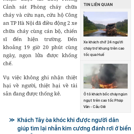
TIN LIÊN QUAN
Cảnh sát Phòng cháy chữa
cháy và cứu nạn, cứu hộ Công
an TP Hà Nội đã điều động 2 xe
chữa cháy cùng cán bộ, chiến
sĩ đến hiện trường. Đến
Xe khách chở 24 người
khoảng 19 giờ 20 phút cùng
cháy trơ khung trên cao
ngày, ngọn lửa được khống
tốc qua Huế
chế.
Vụ việc không ghi nhận thiệt
hại về người, thiệt hại về tài
sản đang được thống kê.
Ô tô khách bốc cháy ngùn
ngụt trên cao tốc Pháp
Vân - Cầu Giẽ
Khách Tây òa khóc khi được người dân
giúp tìm lại nhẫn kim cương đánh rơi ở biển