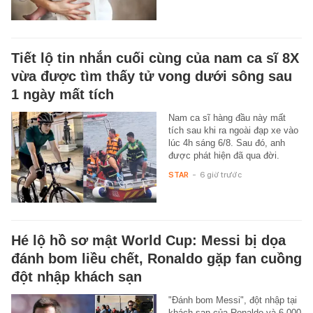
Tiết lộ tin nhắn cuối cùng của nam ca sĩ 8X
vừa được tìm thấy tử vong dưới sông sau
1 ngày mất tích
Nam ca sĩ hàng đầu này mất
tích sau khi ra ngoài đạp xe vào
lúc 4h sáng 6/8. Sau đó, anh
được phát hiện đã qua đời.
STAR
-
6 giờ trước
Hé lộ hồ sơ mật World Cup: Messi bị dọa
đánh bom liều chết, Ronaldo gặp fan cuồng
đột nhập khách sạn
"Đánh bom Messi", đột nhập tại
khách sạn của Ronaldo và 6.000