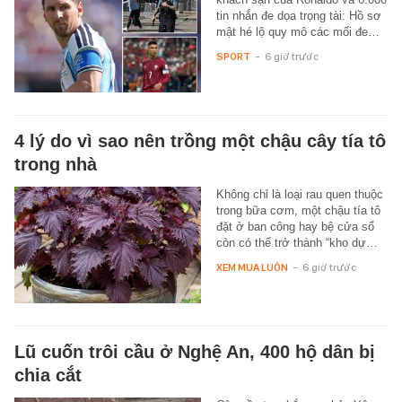
tin nhắn đe dọa trọng tài: Hồ sơ
mật hé lộ quy mô các mối đe…
SPORT
-
6 giờ trước
4 lý do vì sao nên trồng một chậu cây tía tô
trong nhà
Không chỉ là loại rau quen thuộc
trong bữa cơm, một chậu tía tô
đặt ở ban công hay bệ cửa sổ
còn có thể trở thành “kho dự…
XEM MUA LUÔN
-
6 giờ trước
Lũ cuốn trôi cầu ở Nghệ An, 400 hộ dân bị
chia cắt