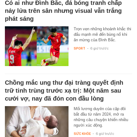
Có ai như Đình Bắc, đá bóng tranh chấp
nảy lửa trên sân nhưng visual vẫn trắng
phát sáng
Trọn vẹn những khoảnh khắc thi
đấu mạnh mẽ đến bùng nổ khi
ăn mừng của Đình Bắc.
SPORT
-
6 giờ trước
Chồng mắc ung thư đại tràng quyết định
trữ tinh trùng trước xạ trị: Một năm sau
cưới vợ, nay đã đón con đầu lòng
Mối lương duyên của cặp đôi
bắt đầu từ năm 2024, mở ra
những câu chuyện khiến nhiều
người xúc động.
SỨC KHỎE
-
6 giờ trước