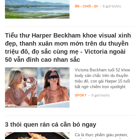
ĂN - CHƠI - ĐI
-
5 giờ trước
Tiểu thư Harper Beckham khoe visual xinh
đẹp, thanh xuân mơn mởn trên du thuyền
triệu đô, đọ sắc cùng mẹ - Victoria ngoài
50 vẫn đỉnh cao nhan sắc
Victoria Beckham tuổi 52 khoe
body săn chắc trên du thuyền
triệu đô, con gái Harper 15 tuổi
bất ngờ chiếm trọn spotlight.
SPORT
-
5 giờ trước
3 thói quen rán cá cần bỏ ngay
Cá là thực phẩm giàu protein,