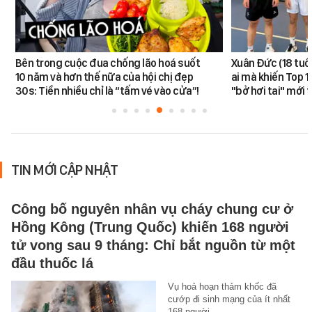
Bên trong cuộc đua chống lão hoá suốt
Xuân Đức (18 tuổi)
10 năm và hơn thế nữa của hội chị đẹp
ai mà khiến Top 1
30s: Tiền nhiều chỉ là “tấm vé vào cửa”!
"bở hơi tai" mới
TIN MỚI CẬP NHẬT
Công bố nguyên nhân vụ cháy chung cư ở
Hồng Kông (Trung Quốc) khiến 168 người
tử vong sau 9 tháng: Chỉ bắt nguồn từ một
đầu thuốc lá
Vụ hoả hoạn thảm khốc đã
cướp đi sinh mạng của ít nhất
168 người.