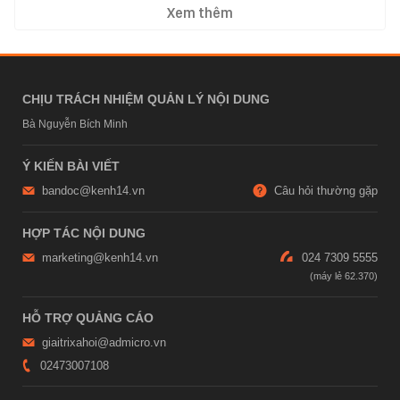
Xem thêm
CHỊU TRÁCH NHIỆM QUẢN LÝ NỘI DUNG
Bà Nguyễn Bích Minh
Ý KIẾN BÀI VIẾT
bandoc@kenh14.vn
Câu hỏi thường gặp
HỢP TÁC NỘI DUNG
marketing@kenh14.vn
024 7309 5555
HỖ TRỢ QUẢNG CÁO
giaitrixahoi@admicro.vn
02473007108