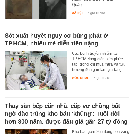
Quảng…
XÃ HỘI
-
4 giờ trước
Sốt xuất huyết nguy cơ bùng phát ở
TP.HCM, nhiều trẻ diễn tiến nặng
Các bệnh truyền nhiễm tại
TP.HCM đang diễn biến phức
tạp, trong khi mùa mưa và tựu
trường đến gần làm gia tăng…
SỨC KHỎE
-
4 giờ trước
Thay sàn bếp căn nhà, cặp vợ chồng bất
ngờ đào trúng kho báu 'khủng': Tuổi đời
hơn 300 năm, được đấu giá gần 27 tỷ đồng
Kho báu gồm 266 đồng tiền vàng