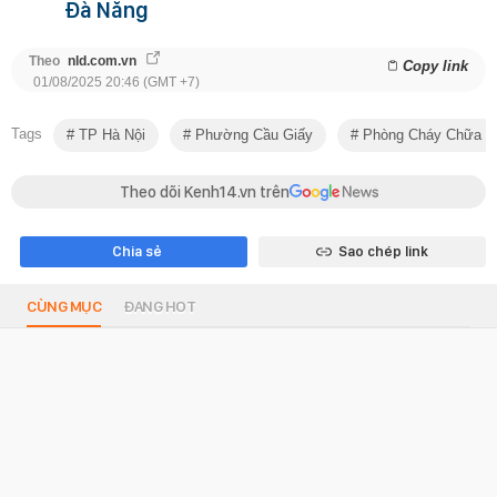
Đà Nẵng
Theo
nld.com.vn
Copy link
01/08/2025 20:46 (GMT +7)
Tags
TP Hà Nội
Phường Cầu Giấy
Phòng Cháy Chữa C
Theo dõi Kenh14.vn trên
Chia sẻ
Sao chép link
CÙNG MỤC
ĐANG HOT