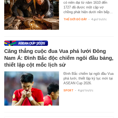
có niên đại từ năm 1610 đến
1727 đã được một cặp vợ
chồng phát hiện dưới nền bếp…
THẾ GIỚI ĐÓ ĐÂY
-
4 giờ trước
Căng thẳng cuộc đua Vua phá lưới Đông
Nam Á: Đình Bắc độc chiếm ngôi đầu bảng,
thiết lập cột mốc lịch sử
Đình Bắc chiếm lại ngôi đầu Vua
phá lưới, thiết lập kỷ lục mới tại
ASEAN Cup 2026.
SPORT
-
4 giờ trước