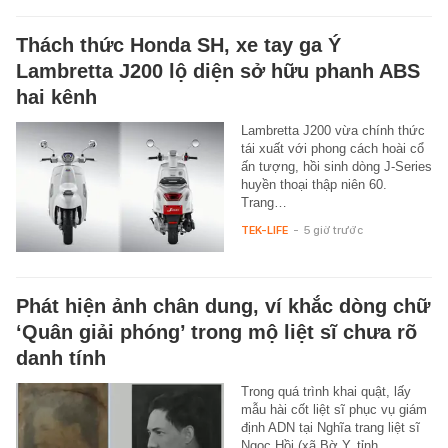
Thách thức Honda SH, xe tay ga Ý
Lambretta J200 lộ diện sở hữu phanh ABS
hai kênh
Lambretta J200 vừa chính thức
tái xuất với phong cách hoài cổ
ấn tượng, hồi sinh dòng J-Series
huyền thoại thập niên 60.
Trang…
TEK-LIFE
-
5 giờ trước
Phát hiện ảnh chân dung, ví khắc dòng chữ
‘Quân giải phóng’ trong mộ liệt sĩ chưa rõ
danh tính
Trong quá trình khai quật, lấy
mẫu hài cốt liệt sĩ phục vụ giám
định ADN tại Nghĩa trang liệt sĩ
Ngọc Hồi (xã Bờ Y, tỉnh