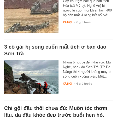
Cây cầu tạm bắc qua bản Yên
Hòa (xã Mỹ Lý, Nghệ An) bị
nước lũ cuốn trôi khiến hơn 400
hộ dân mất đường kết nối với…
XÃ HỘI
-
6 giờ trước
3 cô gái bị sóng cuốn mất tích ở bán đảo
Sơn Trà
Nhóm 6 người đến khu vực Mũi
Nghê, bán đảo Sơn Trà (TP Đà
Nẵng) thì 4 người không may bị
sóng cuốn xuống biển. Một…
XÃ HỘI
-
6 giờ trước
Chỉ gội đầu thôi chưa đủ: Muốn tóc thơm
lâu, da đầu khỏe đẹp trước buổi hẹn hò,