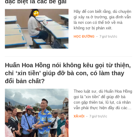
đặc biệt là các bé gái
Hãy để con biết rằng, dù chuyện
gì xảy ra ở trường, gia đình vẫn
là nơi con có thể trở về mà
không sợ bị phán xét.
HỌC ĐƯỜNG
-
7 giờ trước
Huấn Hoa Hồng nói không kêu gọi từ thiện,
chỉ ‘xin tiền’ giúp đỡ bà con, có làm thay
đổi bản chất?
Theo luật sư, dù Huấn Hoa Hồng
gọi là “xin tiền” để giúp đỡ bà
con gặp thiên tai, lũ lụt, cá nhân
vẫn phải thực hiện đầy đủ các…
XÃ HỘI
-
7 giờ trước