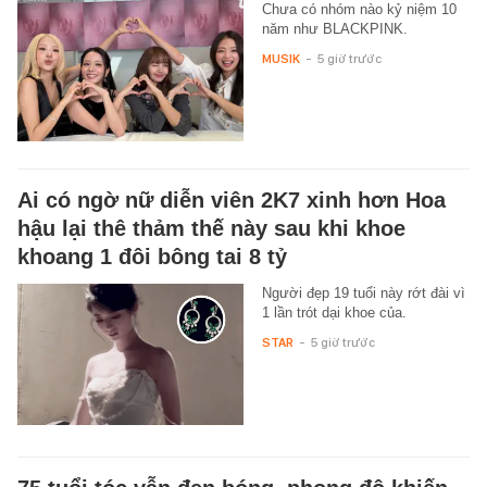
Chưa có nhóm nào kỷ niệm 10
năm như BLACKPINK.
MUSIK
-
5 giờ trước
Ai có ngờ nữ diễn viên 2K7 xinh hơn Hoa
hậu lại thê thảm thế này sau khi khoe
khoang 1 đôi bông tai 8 tỷ
Người đẹp 19 tuổi này rớt đài vì
1 lần trót dại khoe của.
STAR
-
5 giờ trước