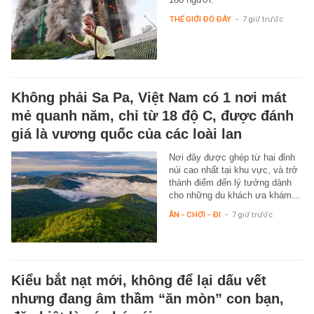
THẾ GIỚI ĐÓ ĐÂY
-
7 giờ trước
Không phải Sa Pa, Việt Nam có 1 nơi mát
mẻ quanh năm, chỉ từ 18 độ C, được đánh
giá là vương quốc của các loài lan
Nơi đây được ghép từ hai đỉnh
núi cao nhất tại khu vực, và trở
thành điểm đến lý tưởng dành
cho những du khách ưa khám…
ĂN - CHƠI - ĐI
-
7 giờ trước
Kiểu bắt nạt mới, không để lại dấu vết
nhưng đang âm thầm “ăn mòn” con bạn,