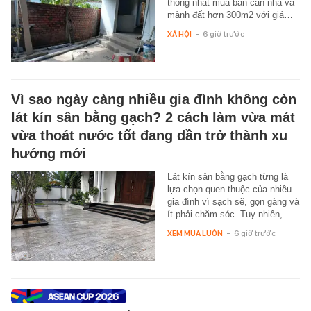
thống nhất mua bán căn nhà và
mảnh đất hơn 300m2 với giá…
XÃ HỘI
-
6 giờ trước
Vì sao ngày càng nhiều gia đình không còn
lát kín sân bằng gạch? 2 cách làm vừa mát
vừa thoát nước tốt đang dần trở thành xu
hướng mới
Lát kín sân bằng gạch từng là
lựa chọn quen thuộc của nhiều
gia đình vì sạch sẽ, gọn gàng và
ít phải chăm sóc. Tuy nhiên,…
XEM MUA LUÔN
-
6 giờ trước