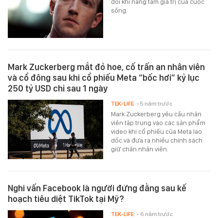
đôi khi nâng tầm giá trị của cuộc
sống.
Mark Zuckerberg mắt đỏ hoe, cố trấn an nhân viên
và cổ đông sau khi cổ phiếu Meta “bốc hơi” kỷ lục
250 tỷ USD chỉ sau 1 ngày
TEK-LIFE
- 5 năm trước
Mark Zuckerberg yêu cầu nhân
viên tập trung vào các sản phẩm
video khi cổ phiếu của Meta lao
dốc và đưa ra nhiều chính sách
giữ chân nhân viên.
Nghi vấn Facebook là người đứng đằng sau kế
hoạch tiêu diệt TikTok tại Mỹ?
TEK-LIFE
- 6 năm trước