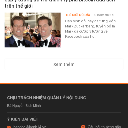
trên thế giới
THẾ GIỚI ĐÓ ĐÂY
- 9 năm trước
Cặp sinh đôi này đã từng kiện
Mark Zuckerberg, tuyên bố là
Mark đã cướp ý tưởng về
Facebook của họ.
Xem thêm
CHỊU TRÁCH NHIỆM QUẢN LÝ NỘI DUNG
Bà Nguyễn Bích Minh
Ý KIẾN BÀI VIẾT
bandoc@kenh14.vn
Câu hỏi thường gặp