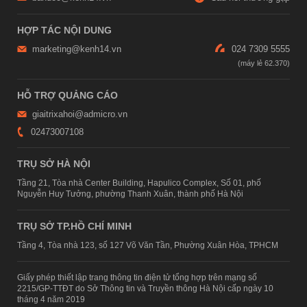
HỢP TÁC NỘI DUNG
marketing@kenh14.vn
024 7309 5555
HỖ TRỢ QUẢNG CÁO
giaitrixahoi@admicro.vn
02473007108
TRỤ SỞ HÀ NỘI
Tầng 21, Tòa nhà Center Building, Hapulico Complex, Số 01, phố
Nguyễn Huy Tưởng, phường Thanh Xuân, thành phố Hà Nội
TRỤ SỞ TP.HỒ CHÍ MINH
Tầng 4, Tòa nhà 123, số 127 Võ Văn Tần, Phường Xuân Hòa, TPHCM
Giấy phép thiết lập trang thông tin điện tử tổng hợp trên mạng số
2215/GP-TTĐT do Sở Thông tin và Truyền thông Hà Nội cấp ngày 10
tháng 4 năm 2019