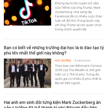
Không lâu trước tuyên bố cấm
cửa TikTok của ông Trump, Mark
Zuckerberg, nhà sáng lập
Facebook đã có nhiều cuộc thảo
luận về đối thủ Trung Quốc này
với ông Trump và các quan chức
trong chính quyền Mỹ.
Bạn có biết về những trường đại học là lò đào tạo tỷ
phú lớn nhất thế giới này không?
HỌC ĐƯỜNG
- 8 năm trước
Theo báo cáo Billionaire Census
2018 của The Wealth-X, thế giới
hiện có 2.754 tỷ phú. Trong đó,
quốc gia có nhiều tỷ phú nhất là
Mỹ với 680 người.
Hai anh em sinh đôi từng kiện Mark Zuckerberg ăn
cắp ý tưởng đã trở thành tỷ phú Bitcoin đầu tiên