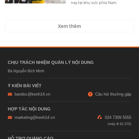
nay tại khu vực phía Nam.
Xem thêm
CHỊU TRÁCH NHIỆM QUẢN LÝ NỘI DUNG
Bà Nguyễn Bích Minh
Ý KIẾN BÀI VIẾT
bandoc@kenh14.vn
Câu hỏi thường gặp
HỢP TÁC NỘI DUNG
marketing@kenh14.vn
024 7309 5555
HỖ TRỢ QUẢNG CÁO