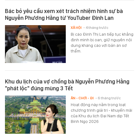
Bác bỏ yêu cầu xem xét trách nhiệm hình sự bà
Nguyễn Phương Hằng từ YouTuber Đinh Lan
XÃ HỘI
- 4 tháng trước
Bị cáo Đinh Thị Lan tiếp tục khẳng
định mình bị oan, giữ nguyên nội
dung kháng cáo với bản án sơ
thẩm.
Khu du lịch của vợ chồng bà Nguyễn Phương Hằng
"phát lộc" đúng mùng 3 Tết
ĂN - CHƠI - ĐI
- 6 tháng trước
Hoạt động này nằm trong loạt
chương trình giải trí - khuyến mãi
của Khu du lịch Đại Nam dịp Tết
Bính Ngọ 2026