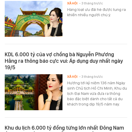
XÃ HỘI
- 3 tháng trước
Hàng loạt ưu đãi hè được tung ra
khiến nhiều người chú ý.
KDL 6.000 tỷ của vợ chồng bà Nguyễn Phương
Hằng ra thông báo cực vui: Áp dụng duy nhất ngày
19/5
XÃ HỘI
- 3 tháng trước
Hướng tới kỷ niệm 136 năm Ngày
sinh Chủ tịch Hồ Chí Minh, Khu du
lịch Đại Nam vừa đưa ra thông
báo đặc biệt dành cho tất cả du
khách trong dịp 19/5 năm nay.
Khu du lịch 6.000 tỷ đồng từng lớn nhất Đông Nam