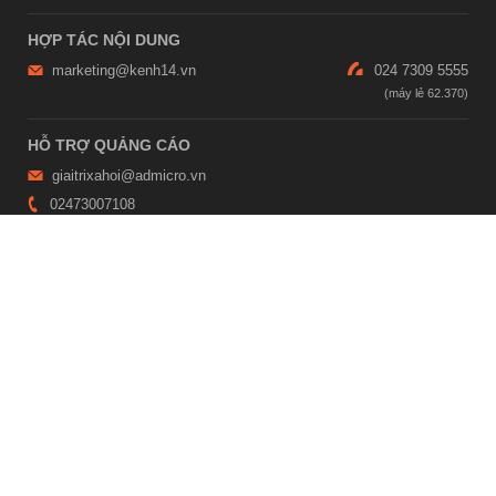
HỢP TÁC NỘI DUNG
marketing@kenh14.vn
024 7309 5555
HỖ TRỢ QUẢNG CÁO
giaitrixahoi@admicro.vn
02473007108
TRỤ SỞ HÀ NỘI
Tầng 21, Tòa nhà Center Building, Hapulico Complex, Số 01, phố
Nguyễn Huy Tưởng, phường Thanh Xuân, thành phố Hà Nội
TRỤ SỞ TP.HỒ CHÍ MINH
Tầng 4, Tòa nhà 123, số 127 Võ Văn Tần, Phường Xuân Hòa, TPHCM
Giấy phép thiết lập trang thông tin điện tử tổng hợp trên mạng số
2215/GP-TTĐT do Sở Thông tin và Truyền thông Hà Nội cấp ngày 10
tháng 4 năm 2019