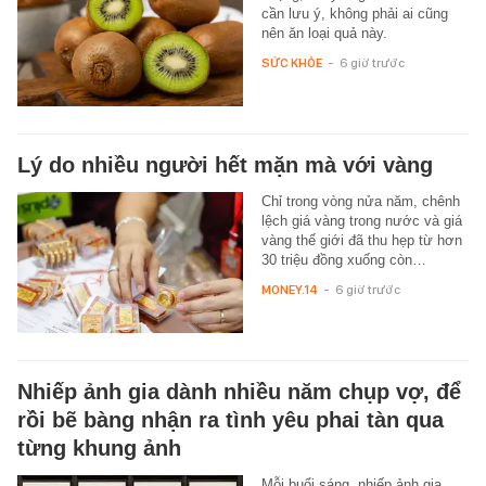
cần lưu ý, không phải ai cũng
nên ăn loại quả này.
SỨC KHỎE
-
6 giờ trước
Lý do nhiều người hết mặn mà với vàng
Chỉ trong vòng nửa năm, chênh
lệch giá vàng trong nước và giá
vàng thế giới đã thu hẹp từ hơn
30 triệu đồng xuống còn…
MONEY.14
-
6 giờ trước
Nhiếp ảnh gia dành nhiều năm chụp vợ, để
rồi bẽ bàng nhận ra tình yêu phai tàn qua
từng khung ảnh
Mỗi buổi sáng, nhiếp ảnh gia