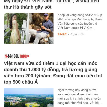
My ngày ĐT Việt Nam "xả trại", visual tiểu
thư Hà thành gây sốt
Khép lại vòng bảng ASEAN Cup
2026 với ngôi đầu bảng A, Đoàn
Văn Hậu cùng các tuyển thủ
Việt Nam được HLV Kim…
SPORT
-
6 giờ trước
Việt Nam vừa có thêm 1 đại học cán mốc
doanh thu 1.000 tỷ đồng, trả lương giảng
viên hơn 200 tỷ/năm: Đang đặt mục tiêu lọt
top 500 châu Á
Ngôi trường này đang bước
sang một giai đoạn phát triển
mới sau khi chính thức chuyển
sang mô hình Đại học, với hệ…