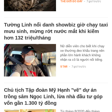
THẾ GIỚI ĐÓ ĐÂY
-
7 giờ trước
Tường Linh nổi danh showbiz giờ chạy taxi
mưu sinh, mừng rớt nước mắt khi kiếm
hơn 132 triệu/tháng
Nữ diễn viên cho biết khi chạy
xe thường đeo khẩu trang nên
phần lớn hành khách không
nhận ra cô là người nổi tiếng.
STAR
-
7 giờ trước
Chủ tịch Tập đoàn Mỹ Hạnh "vẽ" dự án
trồng sâm Ngọc Linh, lừa nhà đầu tư góp
vốn gần 1.300 tỷ đồng
Từ tháng 8/2020 đến tháng