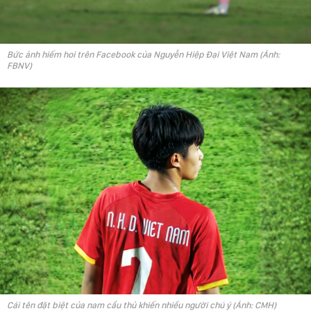
Bức ảnh hiếm hoi trên Facebook của Nguyễn Hiệp Đại Việt Nam (Ảnh:
FBNV)
Cái tên đặt biệt của nam cầu thủ khiến nhiều người chú ý (Ảnh: CMH)