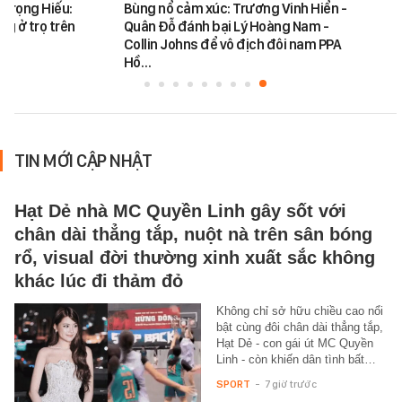
 Trọng Hiếu:
Bùng nổ cảm xúc: Trương Vinh Hiển -
ng ở trọ trên
Quân Đỗ đánh bại Lý Hoàng Nam -
Collin Johns để vô địch đôi nam PPA
Hồ…
TIN MỚI CẬP NHẬT
Hạt Dẻ nhà MC Quyền Linh gây sốt với
chân dài thẳng tắp, nuột nà trên sân bóng
rổ, visual đời thường xinh xuất sắc không
khác lúc đi thảm đỏ
Không chỉ sở hữu chiều cao nổi
bật cùng đôi chân dài thẳng tắp,
Hạt Dẻ - con gái út MC Quyền
Linh - còn khiến dân tình bất…
SPORT
-
7 giờ trước