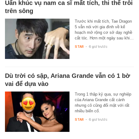
Uẩn khúc vụ nam ca sĩ mất tích, thi thể trôi
trên sông
Trước khi mất tích, Tae Dragon
5 vẫn nói với gia đình về kế
hoạch mở rộng cơ sở dạy nghề
cắt tóc. Hơn một ngày sau khi…
STAR
-
6 giờ trước
Dù trời có sập, Ariana Grande vẫn có 1 bờ
vai để dựa vào
Trong 1 thập kỷ qua, sự nghiệp
của Ariana Grande cất cánh
nhưng cô cũng đối mặt với rất
nhiều biến cố.
STAR
-
6 giờ trước