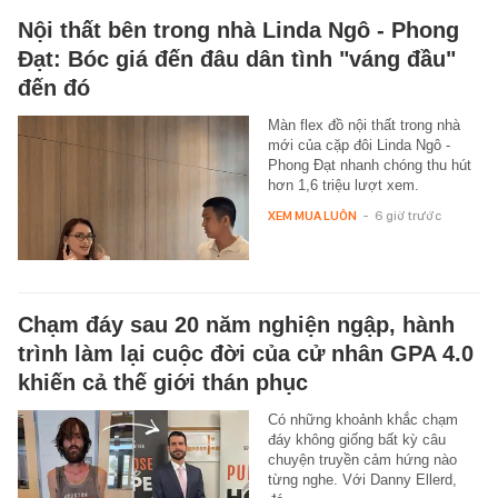
Nội thất bên trong nhà Linda Ngô - Phong
Đạt: Bóc giá đến đâu dân tình "váng đầu"
đến đó
Màn flex đồ nội thất trong nhà
mới của cặp đôi Linda Ngô -
Phong Đạt nhanh chóng thu hút
hơn 1,6 triệu lượt xem.
XEM MUA LUÔN
-
6 giờ trước
Chạm đáy sau 20 năm nghiện ngập, hành
trình làm lại cuộc đời của cử nhân GPA 4.0
khiến cả thế giới thán phục
Có những khoảnh khắc chạm
đáy không giống bất kỳ câu
chuyện truyền cảm hứng nào
từng nghe. Với Danny Ellerd,