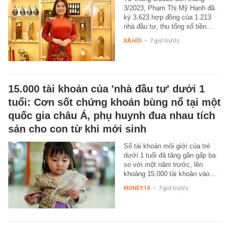
3/2023, Phạm Thị Mỹ Hạnh đã
ký 3.623 hợp đồng của 1.213
nhà đầu tư, thu tổng số tiền…
XÃ HỘI
-
7 giờ trước
15.000 tài khoản của 'nhà đầu tư' dưới 1
tuổi: Cơn sốt chứng khoán bùng nổ tại một
quốc gia châu Á, phụ huynh đua nhau tích
sản cho con từ khi mới sinh
Số tài khoản môi giới của trẻ
dưới 1 tuổi đã tăng gần gấp ba
so với một năm trước, lên
khoảng 15.000 tài khoản vào…
MONEY.14
-
7 giờ trước