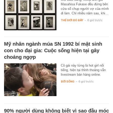
Masahisa Fukase đều đứng bên
cửa sổ chụp người vợ của mình
đi làm. Chỉ nhiều năm sau, khi…
THẾ GIỚI ĐÓ ĐÂY
-
6 giờ trước
Mỹ nhân ngành múa SN 1992 bí mật sinh
con cho đại gia: Cuộc sống hiện tại gây
choáng ngợp
Cô gái này từng là hot girl nổi
tiếng, hiện tại thỉnh thoảng vẫn
livestream bán hàng online.
ĐỜI SỐNG
-
6 giờ trước
90% người dùng không biết vì sao đầu móc