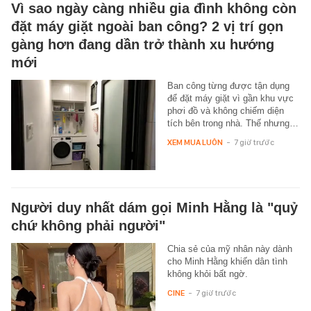
Vì sao ngày càng nhiều gia đình không còn
đặt máy giặt ngoài ban công? 2 vị trí gọn
gàng hơn đang dần trở thành xu hướng
mới
Ban công từng được tận dụng
để đặt máy giặt vì gần khu vực
phơi đồ và không chiếm diện
tích bên trong nhà. Thế nhưng…
XEM MUA LUÔN
-
7 giờ trước
Người duy nhất dám gọi Minh Hằng là "quỷ
chứ không phải người"
Chia sẻ của mỹ nhân này dành
cho Minh Hằng khiến dân tình
không khỏi bất ngờ.
CINE
-
7 giờ trước