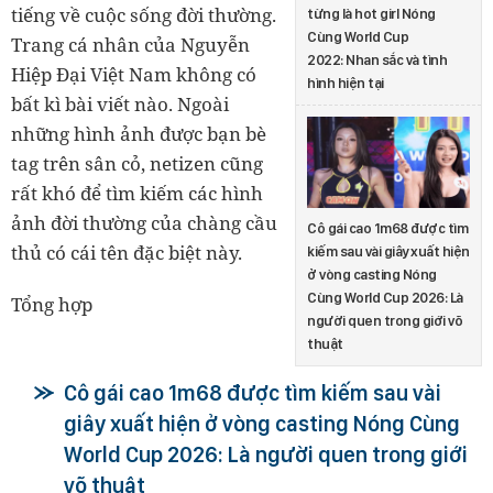
tiếng về cuộc sống đời thường.
từng là hot girl Nóng
Cùng World Cup
Trang cá nhân của Nguyễn
2022: Nhan sắc và tình
Hiệp Đại Việt Nam không có
hình hiện tại
bất kì bài viết nào. Ngoài
những hình ảnh được bạn bè
tag trên sân cỏ, netizen cũng
rất khó để tìm kiếm các hình
ảnh đời thường của chàng cầu
Cô gái cao 1m68 được tìm
thủ có cái tên đặc biệt này.
kiếm sau vài giây xuất hiện
ở vòng casting Nóng
Cùng World Cup 2026: Là
Tổng hợp
người quen trong giới võ
thuật
Cô gái cao 1m68 được tìm kiếm sau vài
giây xuất hiện ở vòng casting Nóng Cùng
World Cup 2026: Là người quen trong giới
võ thuật