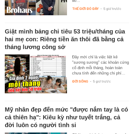
đó…
THẾ GIỚI ĐÓ ĐÂY
-
5 giờ trước
Giật mình bảng chi tiêu 53 triệu/tháng của
hai mẹ con: Riêng tiền ăn thôi đã bằng cả
tháng lương công sở
Đây mới chỉ là việc liệt kê
"sương sương" các khoản cứng
cố định mỗi tháng, hoàn toàn
chưa tính đến những chi phí…
ĐỜI SỐNG
-
5 giờ trước
Mỹ nhân đẹp đến mức "được nắm tay là có
cả thiên hạ": Kiêu kỳ như tuyết trắng, cả
đời luôn có người tình si