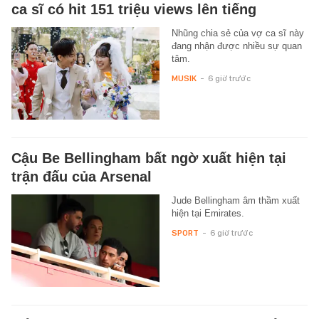
ca sĩ có hit 151 triệu views lên tiếng
Nhũng chia sẻ của vợ ca sĩ này
đang nhận được nhiều sự quan
tâm.
MUSIK
-
6 giờ trước
Cậu Be Bellingham bất ngờ xuất hiện tại
trận đấu của Arsenal
Jude Bellingham âm thầm xuất
hiện tại Emirates.
SPORT
-
6 giờ trước