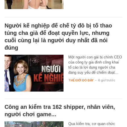
Người kế nghiệp đế chế tỷ đô bị tố thao
túng cha già để đoạt quyền lực, nhưng
cuối cùng lại là người duy nhất đã nói
đúng
Một người con gái bị chính CEO
của công ty gia đình công khai
tố cáo là lợi dụng người cha
đang suy yếu để chiếm đoạt…
THẾ GIỚI ĐÓ ĐÂY
-
6 giờ trước
Công an kiểm tra 162 shipper, nhân viên,
người chơi game...
Qua kiểm tra, cơ quan chức