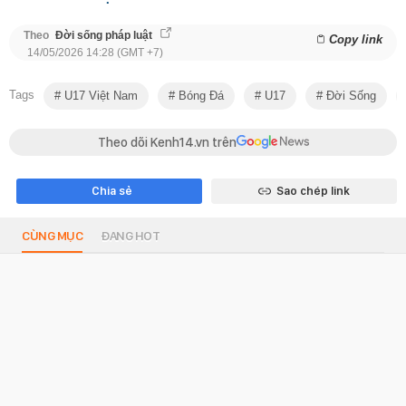
Theo
Đời sống pháp luật
Copy link
14/05/2026 14:28 (GMT +7)
Tags
U17 Việt Nam
Bóng Đá
U17
Đời Sống
Theo dõi Kenh14.vn trên
Chia sẻ
Sao chép link
CÙNG MỤC
ĐANG HOT