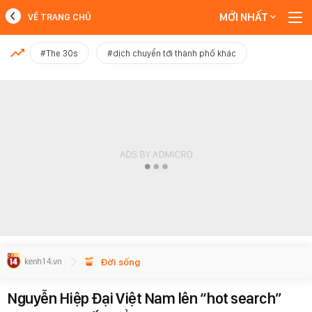
MỚI NHẤT
VỀ TRANG CHỦ
MỚI NHẤT
#The 30s
#dịch chuyển tới thành phố khác
Xem thêm
Đời sống
Nguyễn Hiệp Đại Việt Nam lên “hot search”