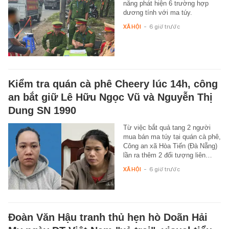
năng phát hiện 6 trường hợp
dương tính với ma túy.
XÃ HỘI
-
6 giờ trước
Kiểm tra quán cà phê Cheery lúc 14h, công
an bắt giữ Lê Hữu Ngọc Vũ và Nguyễn Thị
Dung SN 1990
Từ việc bắt quả tang 2 người
mua bán ma túy tại quán cà phê,
Công an xã Hòa Tiến (Đà Nẵng)
lần ra thêm 2 đối tượng liên…
XÃ HỘI
-
6 giờ trước
Đoàn Văn Hậu tranh thủ hẹn hò Doãn Hải