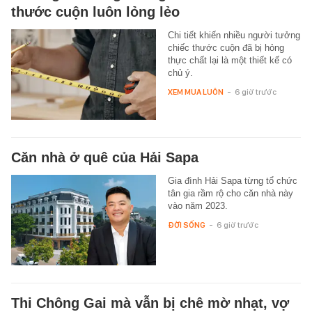
thước cuộn luôn lỏng lẻo
Chi tiết khiến nhiều người tưởng
chiếc thước cuộn đã bị hỏng
thực chất lại là một thiết kế có
chủ ý.
XEM MUA LUÔN
-
6 giờ trước
Căn nhà ở quê của Hải Sapa
Gia đình Hải Sapa từng tổ chức
tân gia rầm rộ cho căn nhà này
vào năm 2023.
ĐỜI SỐNG
-
6 giờ trước
Thi Chông Gai mà vẫn bị chê mờ nhạt, vợ