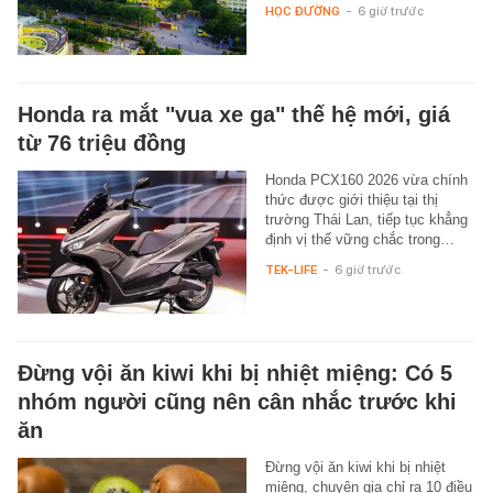
HỌC ĐƯỜNG
-
6 giờ trước
Honda ra mắt "vua xe ga" thế hệ mới, giá
từ 76 triệu đồng
Honda PCX160 2026 vừa chính
thức được giới thiệu tại thị
trường Thái Lan, tiếp tục khẳng
định vị thế vững chắc trong…
TEK-LIFE
-
6 giờ trước
Đừng vội ăn kiwi khi bị nhiệt miệng: Có 5
nhóm người cũng nên cân nhắc trước khi
ăn
Đừng vội ăn kiwi khi bị nhiệt
miệng, chuyên gia chỉ ra 10 điều