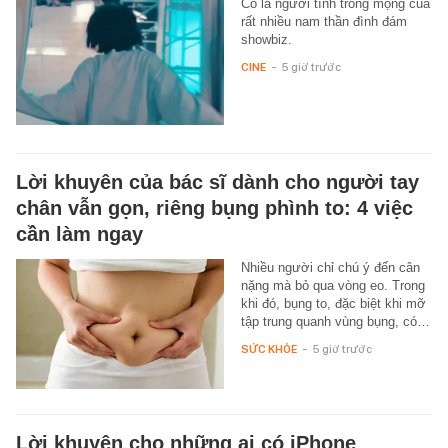
Cô là người tình trong mộng của
rất nhiều nam thần đình đám
showbiz.
CINE
-
5 giờ trước
Lời khuyên của bác sĩ dành cho người tay
chân vẫn gọn, riêng bụng phình to: 4 việc
cần làm ngay
Nhiều người chỉ chú ý đến cân
nặng mà bỏ qua vòng eo. Trong
khi đó, bụng to, đặc biệt khi mỡ
tập trung quanh vùng bụng, có…
SỨC KHỎE
-
5 giờ trước
Lời khuyên cho những ai có iPhone