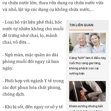
cụ chứa nước lớn; thau rửa dụng cụ chứa nước vừa
và nhỏ, lật úp các dụng cụ không chứa nước,…
- Loại bỏ vật liệu phế thải, hốc
TIN LIÊN QUAN
nước tự nhiên không cho muỗi
đẻ trứng như chai, lọ, mảnh
chai, vỏ dừa…
- Ngủ màn, mặc quần áo dài
Càng "lười" làm 4 điều này,
phòng muỗi đốt ngay cả ban
tuổi thọ càng gia tăng,
ngày.
không phải lo con cái
vướng bận
- Phối hợp với ngành Y tế trong
các đợt phun hóa chất phòng,
chống dịch.
- Khi bị sốt, đến ngay cơ sở y tế
Khám xương nhưng bất