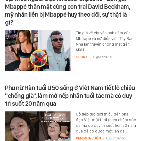
Mbappé thân mật cùng con trai David Beckham,
mỹ nhân liền bị Mbappé huỷ theo dõi, sự thật là
gì?
Tin giả về chuyện tình cảm của
Mbappe và nữ diễn viên Tây Ban
Nha lan truyền chóng mặt trên
MXH.
SPORT
-
6 giờ trước
Phụ nữ Hàn tuổi U50 sống ở Việt Nam tiết lộ chiêu
"chống già", làm mờ nếp nhăn tuổi tác mà cô duy
trì suốt 20 năm qua
Cô tiếp tục giới thiệu đến phái
đẹp Việt một thói quen chăm sóc
da mà cô duy trì suốt hơn 20 năm
qua để có được một làn da…
XEM MUA LUÔN
-
6 giờ trước