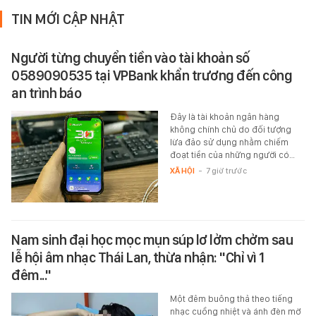
TIN MỚI CẬP NHẬT
Người từng chuyển tiền vào tài khoản số
0589090535 tại VPBank khẩn trương đến công
an trình báo
Đây là tài khoản ngân hàng
không chính chủ do đối tượng
lừa đảo sử dụng nhằm chiếm
đoạt tiền của những người có…
XÃ HỘI
-
7 giờ trước
Nam sinh đại học mọc mụn súp lơ lởm chởm sau
lễ hội âm nhạc Thái Lan, thừa nhận: "Chỉ vì 1
đêm..."
Một đêm buông thả theo tiếng
nhạc cuồng nhiệt và ánh đèn mờ