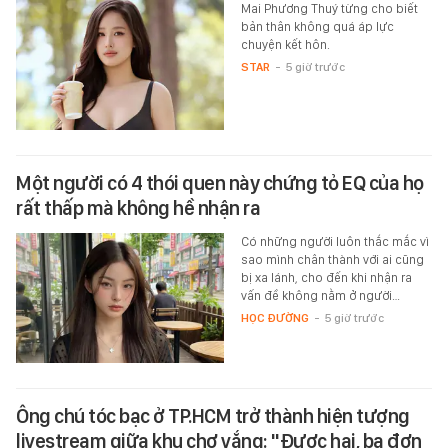
Mai Phương Thuý từng cho biết
bản thân không quá áp lực
chuyện kết hôn.
STAR
-
5 giờ trước
Một người có 4 thói quen này chứng tỏ EQ của họ
rất thấp mà không hề nhận ra
Có những người luôn thắc mắc vì
sao mình chân thành với ai cũng
bị xa lánh, cho đến khi nhận ra
vấn đề không nằm ở người…
HỌC ĐƯỜNG
-
5 giờ trước
Ông chú tóc bạc ở TP.HCM trở thành hiện tượng
livestream giữa khu chợ vắng: "Được hai, ba đơn