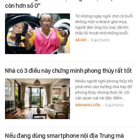
còn hơn số 0"
Từ những ngày ngồi chợ cả buổi
không một vị khách ghé mua,
người đàn ông tóc bạc đã tìm
thấy lối thoát nhờ những buổi…
XÃ HỘI
-
5 giờ trước
Nhà có 3 điều này chứng minh phong thủy rất tốt
Nhiều người nghĩ phong thủy tốt
phải nhìn vào hướng nhà hay đồ
phong thủy, nhưng thực tế, chỉ
cần quan sát vài đặc điểm…
XEM MUA LUÔN
-
5 giờ trước
Nếu đang dùng smartphone nội địa Trung mà