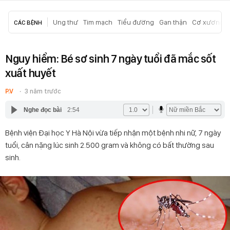
Ung thư
Tim mạch
Tiểu đường
Gan thận
Cơ xương k
CÁC BỆNH
Nguy hiểm: Bé sơ sinh 7 ngày tuổi đã mắc sốt
xuất huyết
P.V
3 năm trước
Nghe đọc bài
2:54
Bệnh viện Đại học Y Hà Nội vừa tiếp nhận một bệnh nhi nữ, 7 ngày
tuổi, cân nặng lúc sinh 2.500 gram và không có bất thường sau
sinh.