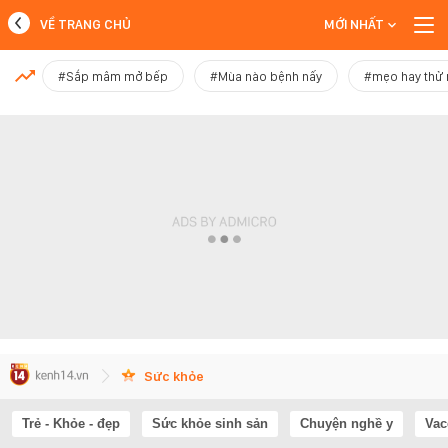
VỀ TRANG CHỦ
MỚI NHẤT
MỚI NHẤT
#Sắp mâm mở bếp
#Mùa nào bệnh nấy
#mẹo hay thử
Xem thêm
Sức khỏe
Trẻ - Khỏe - đẹp
Sức khỏe sinh sản
Chuyện nghề y
Vac