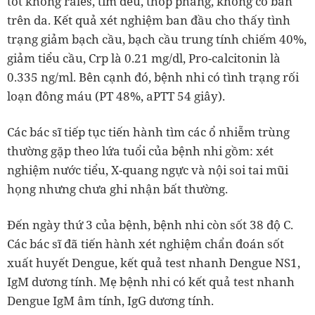
tốt không rales, tim đều, thóp phẳng, không có ban
trên da. Kết quả xét nghiệm ban đầu cho thấy tình
trạng giảm bạch cầu, bạch cầu trung tính chiếm 40%,
giảm tiểu cầu, Crp là 0.21 mg/dl, Pro-calcitonin là
0.335 ng/ml. Bên cạnh đó, bệnh nhi có tình trạng rối
loạn đông máu (PT 48%, aPTT 54 giây).
Các bác sĩ tiếp tục tiến hành tìm các ổ nhiễm trùng
thường gặp theo lứa tuổi của bệnh nhi gồm: xét
nghiệm nước tiểu, X-quang ngực và nội soi tai mũi
họng nhưng chưa ghi nhận bất thường.
Đến ngày thứ 3 của bệnh, bệnh nhi còn sốt 38 độ C.
Các bác sĩ đã tiến hành xét nghiệm chẩn đoán sốt
xuất huyết Dengue, kết quả test nhanh Dengue NS1,
IgM dương tính. Mẹ bệnh nhi có kết quả test nhanh
Dengue IgM âm tính, IgG dương tính.