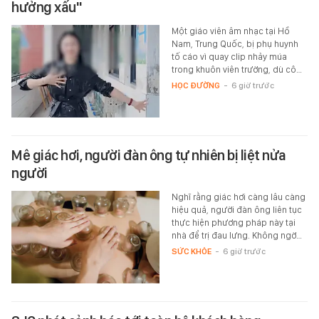
hưởng xấu"
Một giáo viên âm nhạc tại Hồ
Nam, Trung Quốc, bị phụ huynh
tố cáo vì quay clip nhảy múa
trong khuôn viên trường, dù cô…
HỌC ĐƯỜNG
-
6 giờ trước
Mê giác hơi, người đàn ông tự nhiên bị liệt nửa
người
Nghĩ rằng giác hơi càng lâu càng
hiệu quả, người đàn ông liên tục
thực hiện phương pháp này tại
nhà để trị đau lưng. Không ngờ…
SỨC KHỎE
-
6 giờ trước