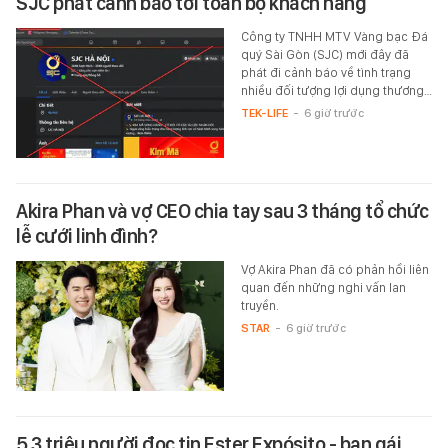
SJC phát cảnh báo tới toàn bộ khách hàng
Công ty TNHH MTV Vàng bạc Đá
quý Sài Gòn (SJC) mới đây đã
phát đi cảnh báo về tình trạng
nhiều đối tượng lợi dụng thương…
TEK-LIFE
-
6 giờ trước
Akira Phan và vợ CEO chia tay sau 3 tháng tổ chức
lễ cưới linh đình?
Vợ Akira Phan đã có phản hồi liên
quan đến những nghi vấn lan
truyền.
STAR
-
6 giờ trước
5,3 triệu người đọc tin Ester Expósito - bạn gái