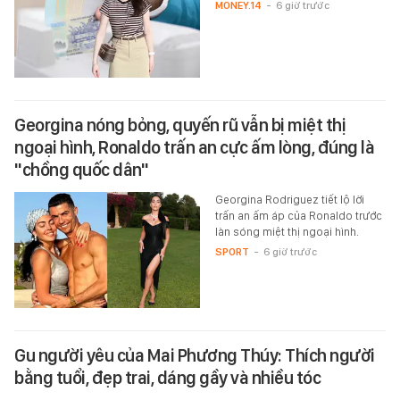
MONEY.14
-
6 giờ trước
Georgina nóng bỏng, quyến rũ vẫn bị miệt thị
ngoại hình, Ronaldo trấn an cực ấm lòng, đúng là
"chồng quốc dân"
Georgina Rodriguez tiết lộ lời
trấn an ấm áp của Ronaldo trước
làn sóng miệt thị ngoại hình.
SPORT
-
6 giờ trước
Gu người yêu của Mai Phương Thúy: Thích người
bằng tuổi, đẹp trai, dáng gầy và nhiều tóc