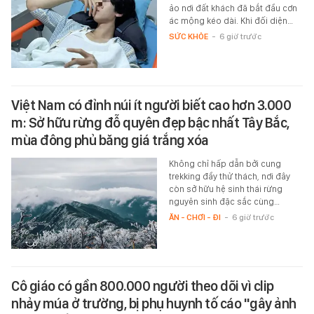
ảo nơi đất khách đã bắt đầu cơn
ác mộng kéo dài. Khi đối diện…
SỨC KHỎE
-
6 giờ trước
Việt Nam có đỉnh núi ít người biết cao hơn 3.000
m: Sở hữu rừng đỗ quyên đẹp bậc nhất Tây Bắc,
mùa đông phủ băng giá trắng xóa
Không chỉ hấp dẫn bởi cung
trekking đầy thử thách, nơi đây
còn sở hữu hệ sinh thái rừng
nguyên sinh đặc sắc cùng…
ĂN - CHƠI - ĐI
-
6 giờ trước
Cô giáo có gần 800.000 người theo dõi vì clip
nhảy múa ở trường, bị phụ huynh tố cáo "gây ảnh