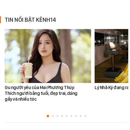
TIN NỔI BẬT KÊNH14
Gu người yêu của Mai Phương Thúy:
Lý Nhã Kỳ đang ra
Thích người bằng tuổi, đẹp trai, dáng
gầy và nhiều tóc