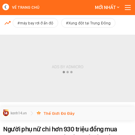
MỚI NHẤT
VỀ TRANG CHỦ
MỚI NHẤT
#máy bay rơi ở ấn độ
#Xung đột tại Trung Đông
Xem thêm
Thế Giới Đó Đây
Người phụ nữ chi hơn 930 triệu đồng mua