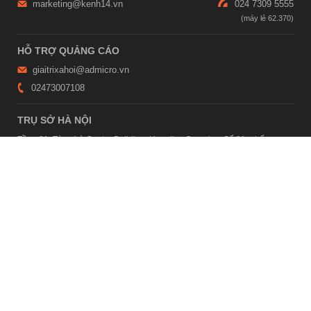
marketing@kenh14.vn
024 7309 5555
HỖ TRỢ QUẢNG CÁO
giaitrixahoi@admicro.vn
02473007108
TRỤ SỞ HÀ NỘI
Tầng 21, Tòa nhà Center Building, Hapulico Complex, Số 01, phố
Nguyễn Huy Tưởng, phường Thanh Xuân, thành phố Hà Nội
TRỤ SỞ TP.HỒ CHÍ MINH
Tầng 4, Tòa nhà 123, số 127 Võ Văn Tần, Phường Xuân Hòa, TPHCM
Giấy phép thiết lập trang thông tin điện tử tổng hợp trên mạng số
2215/GP-TTĐT do Sở Thông tin và Truyền thông Hà Nội cấp ngày 10
tháng 4 năm 2019
© Copyright 2007 - 2026 – Công ty Cổ phần VCCorp