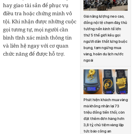
hay giao tài sản để phục vụ
điều tra hoặc chứng minh vô
Giá năng lượng neo cao,
tội. Khi nhận được những cuộc
đồng nội tệ chạm đáy, thủ
gọi tương tự, mọi người cần
tướng nền kinh tế lớn
thứ 5 thế giới kêu gọi
bình tĩnh xác minh thông tin
người dân thắt lưng buộc
và liên hệ ngay với cơ quan
bụng, tạm ngừng mua
chức năng để được hỗ trợ.
vàng, hoãn du lịch nước
ngoài
Phát hiện khách mua vàng
mà không nhận lại 73
triệu đồng tiền thối, còn
đặt thêm đơn hàng hơn
3,8 tỷ, chủ tiệm vàng lập
tức báo công an