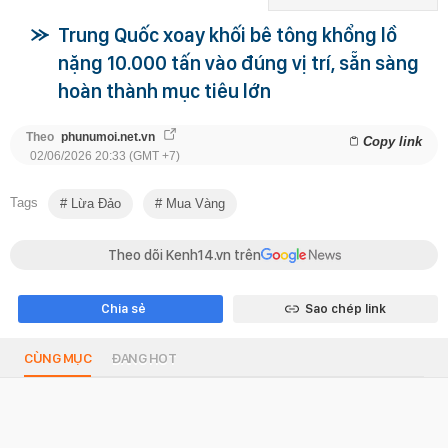
Trung Quốc xoay khối bê tông khổng lồ
nặng 10.000 tấn vào đúng vị trí, sẵn sàng
hoàn thành mục tiêu lớn
Theo
phunumoi.net.vn
Copy link
02/06/2026 20:33 (GMT +7)
Tags
Lừa Đảo
Mua Vàng
Theo dõi Kenh14.vn trên
Chia sẻ
Sao chép link
CÙNG MỤC
ĐANG HOT