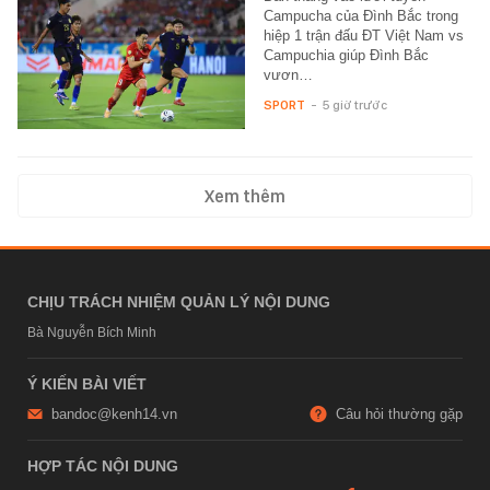
Campucha của Đình Bắc trong
hiệp 1 trận đấu ĐT Việt Nam vs
Campuchia giúp Đình Bắc
vươn…
SPORT
-
5 giờ trước
Xem thêm
CHỊU TRÁCH NHIỆM QUẢN LÝ NỘI DUNG
Bà Nguyễn Bích Minh
Ý KIẾN BÀI VIẾT
bandoc@kenh14.vn
Câu hỏi thường gặp
HỢP TÁC NỘI DUNG