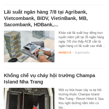
Lãi suất ngân hàng 7/8 tại Agribank,
Vietcombank, BIDV, VietinBank, MB,
Sacombank, HDBank,...
Khảo sát lãi suất huy động trực
tuyến niêm yết tại 35 ngân hàng
ngày 7/8 cho thấy ACB vẫn là
ngân hàng có lãi suất cao nhất…
MONEY.14
-
5 giờ trước
Khống chế vụ cháy hội trường Champa
Island Nha Trang
Một vụ hỏa hoạn xảy ra tại hội
trường thuộc Champa Island
Nha Trang - Resort Hotel & Spa,
khu nghỉ dưỡng nằm trên cù
lao…