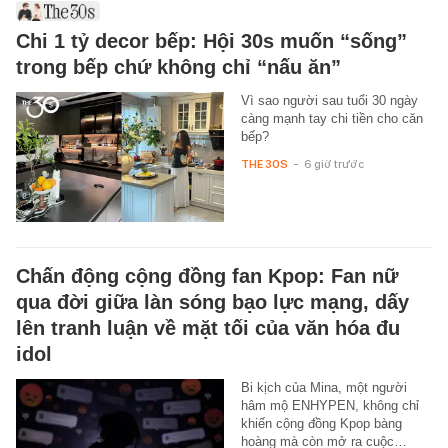
Chi 1 tỷ decor bếp: Hội 30s muốn “sống”
trong bếp chứ không chỉ “nấu ăn”
Vì sao người sau tuổi 30 ngày
càng mạnh tay chi tiền cho căn
bếp?
THE 30S
-
6 giờ trước
Chấn động cộng đồng fan Kpop: Fan nữ
qua đời giữa làn sóng bạo lực mạng, dấy
lên tranh luận về mặt tối của văn hóa đu
idol
Bi kịch của Mina, một người
hâm mộ ENHYPEN, không chỉ
khiến cộng đồng Kpop bàng
hoàng mà còn mở ra cuộc…