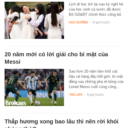
Lịch đi học trở lại sau kỳ nghỉ hè
của học sinh cả nước đã được
Bộ GD&ĐT chính thức công bố.
HỌC ĐƯỜNG
-
6 giờ trước
20 năm mới có lời giải cho bí mật của
Messi
Sau hơn 20 năm làm khổ các
hậu vệ hàng đầu thế giới, bí mật
đằng sau những pha rê bóng của
Lionel Messi cuối cùng cũng…
TEK-LIFE
-
6 giờ trước
Thắp hương xong bao lâu thì nên rời khỏi