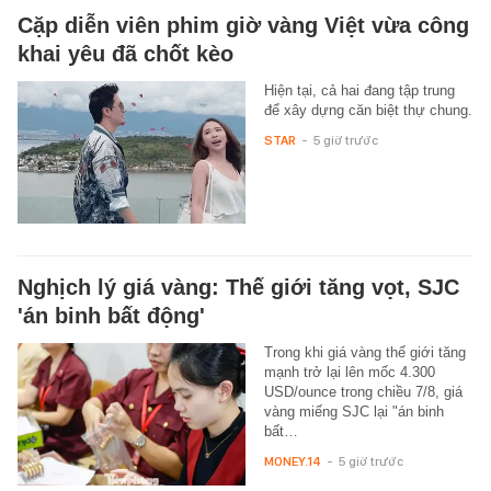
Cặp diễn viên phim giờ vàng Việt vừa công
khai yêu đã chốt kèo
Hiện tại, cả hai đang tập trung
để xây dựng căn biệt thự chung.
STAR
-
5 giờ trước
Nghịch lý giá vàng: Thế giới tăng vọt, SJC
'án binh bất động'
Trong khi giá vàng thế giới tăng
mạnh trở lại lên mốc 4.300
USD/ounce trong chiều 7/8, giá
vàng miếng SJC lại "án binh
bất…
MONEY.14
-
5 giờ trước