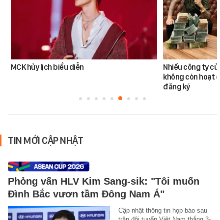
MCK hủy lịch biểu diễn
Nhiều công ty c
không còn hoạt đ
đăng ký
TIN MỚI CẬP NHẬT
Phỏng vấn HLV Kim Sang-sik: "Tôi muốn
Đình Bắc vươn tầm Đông Nam Á"
Cập nhật thông tin họp báo sau
trận đội tuyển Việt Nam thắng 3-