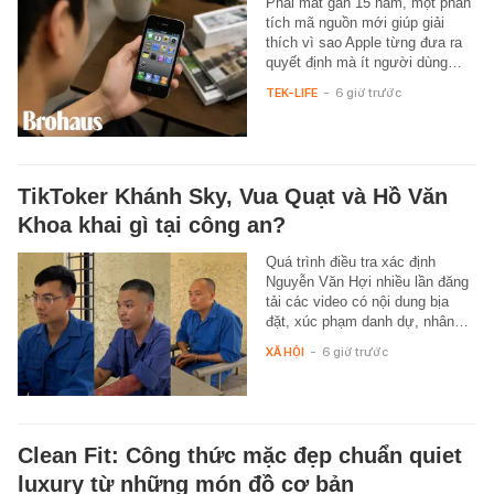
Phải mất gần 15 năm, một phân
tích mã nguồn mới giúp giải
thích vì sao Apple từng đưa ra
quyết định mà ít người dùng…
TEK-LIFE
-
6 giờ trước
TikToker Khánh Sky, Vua Quạt và Hồ Văn
Khoa khai gì tại công an?
Quá trình điều tra xác định
Nguyễn Văn Hợi nhiều lần đăng
tải các video có nội dung bịa
đặt, xúc phạm danh dự, nhân…
XÃ HỘI
-
6 giờ trước
Clean Fit: Công thức mặc đẹp chuẩn quiet
luxury từ những món đồ cơ bản