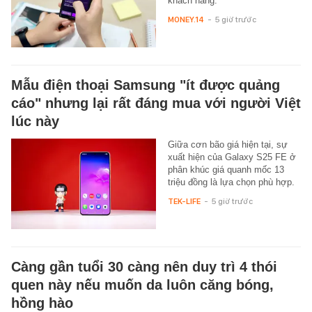
khách hàng.
MONEY.14
-
5 giờ trước
Mẫu điện thoại Samsung "ít được quảng
cáo" nhưng lại rất đáng mua với người Việt
lúc này
Giữa cơn bão giá hiện tại, sự
xuất hiện của Galaxy S25 FE ở
phân khúc giá quanh mốc 13
triệu đồng là lựa chọn phù hợp.
TEK-LIFE
-
5 giờ trước
Càng gần tuổi 30 càng nên duy trì 4 thói
quen này nếu muốn da luôn căng bóng,
hồng hào