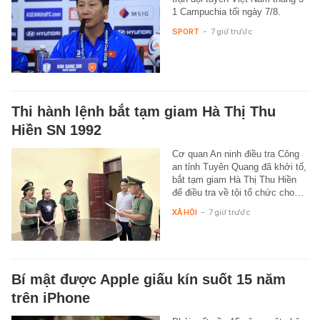
1 Campuchia tối ngày 7/8.
SPORT
-
7 giờ trước
Thi hành lệnh bắt tạm giam Hà Thị Thu
Hiền SN 1992
Cơ quan An ninh điều tra Công
an tỉnh Tuyên Quang đã khởi tố,
bắt tạm giam Hà Thị Thu Hiền
để điều tra về tội tổ chức cho…
XÃ HỘI
-
7 giờ trước
Bí mật được Apple giấu kín suốt 15 năm
trên iPhone