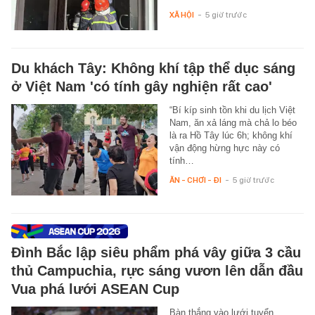
XÃ HỘI
-
5 giờ trước
Du khách Tây: Không khí tập thể dục sáng
ở Việt Nam 'có tính gây nghiện rất cao'
“Bí kíp sinh tồn khi du lịch Việt
Nam, ăn xả láng mà chả lo béo
là ra Hồ Tây lúc 6h; không khí
vận động hừng hực này có
tính…
ĂN - CHƠI - ĐI
-
5 giờ trước
Đình Bắc lập siêu phẩm phá vây giữa 3 cầu
thủ Campuchia, rực sáng vươn lên dẫn đầu
Vua phá lưới ASEAN Cup
Bàn thắng vào lưới tuyển