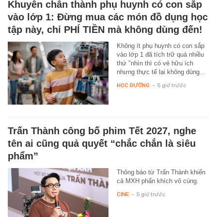
Khuyên chân thành phụ huynh có con sắp
vào lớp 1: Đừng mua các món đồ dụng học
tập này, chỉ PHÍ TIỀN mà không dùng đến!
Không ít phụ huynh có con sắp
vào lớp 1 đã tích trữ quá nhiều
thứ "nhìn thì có vẻ hữu ích
nhưng thực tế lại không dùng…
HỌC ĐƯỜNG
-
5 giờ trước
Trấn Thành công bố phim Tết 2027, nghe
tên ai cũng quả quyết “chắc chắn là siêu
phẩm”
Thông báo từ Trấn Thành khiến
cả MXH phấn khích vô cùng.
CINE
-
5 giờ trước