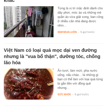
khác
Từng là vị trí mặc định dành cho
dây phơi, móc áo và những mẻ
quần áo vừa giặt xong, ban công
ở nhiều căn nhà đang được
nhìn…
XEM MUA LUÔN
-
5 giờ trước
Việt Nam có loại quả mọc dại ven đường
nhưng là "vua bổ thận", dưỡng tóc, chống
lão hóa
Ăn tươi, làm mứt, pha nước
uống, nấu cháo... là những gì
bạn có thể làm với loại quả từng
bị gắn liền với đồng quê
nhưng…
SỨC KHỎE
-
5 giờ trước