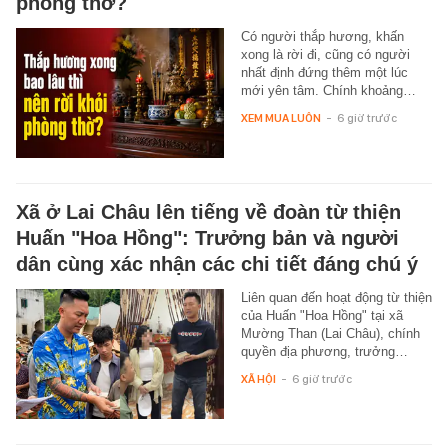
phòng thờ?
Có người thắp hương, khấn
xong là rời đi, cũng có người
nhất định đứng thêm một lúc
mới yên tâm. Chính khoảng…
XEM MUA LUÔN
-
6 giờ trước
Xã ở Lai Châu lên tiếng về đoàn từ thiện
Huấn "Hoa Hồng": Trưởng bản và người
dân cùng xác nhận các chi tiết đáng chú ý
Liên quan đến hoạt động từ thiện
của Huấn "Hoa Hồng" tại xã
Mường Than (Lai Châu), chính
quyền địa phương, trưởng…
XÃ HỘI
-
6 giờ trước