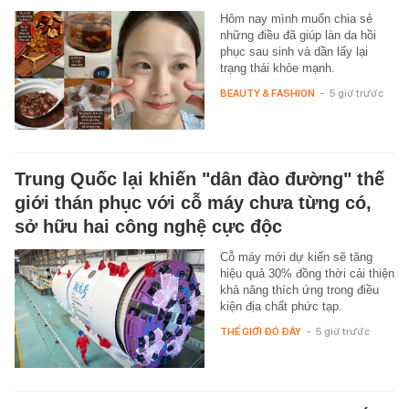
Hôm nay mình muốn chia sẻ
những điều đã giúp làn da hồi
phục sau sinh và dần lấy lại
trạng thái khỏe mạnh.
BEAUTY & FASHION
-
5 giờ trước
Trung Quốc lại khiến "dân đào đường" thế
giới thán phục với cỗ máy chưa từng có,
sở hữu hai công nghệ cực độc
Cỗ máy mới dự kiến sẽ tăng
hiệu quả 30% đồng thời cải thiện
khả năng thích ứng trong điều
kiện địa chất phức tạp.
THẾ GIỚI ĐÓ ĐÂY
-
5 giờ trước