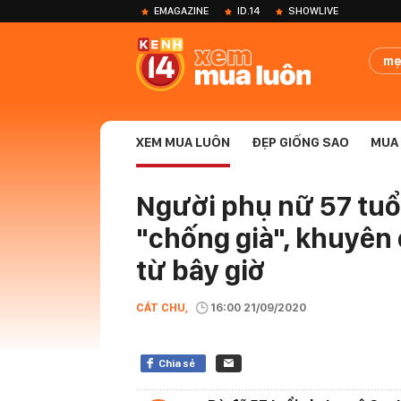
EMAGAZINE
ID.14
SHOWLIVE
mẹ
XEM MUA LUÔN
ĐẸP GIỐNG SAO
MUA 
Người phụ nữ 57 tuổ
"chống già", khuyên 
từ bây giờ
CÁT CHU,
16:00 21/09/2020
Chia sẻ