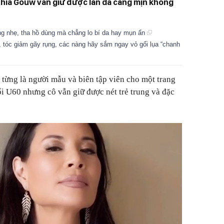
thia Gouw vẫn giữ được làn da căng mịn không
ng nhẹ, tha hồ dùng mà chẳng lo bí da hay mụn ẩn
tóc giảm gãy rụng, các nàng hãy sắm ngay vỏ gối lụa “chanh
 từng là người mẫu và biên tập viên cho một trang
ổi U60 nhưng cô vẫn giữ được nét trẻ trung và đặc