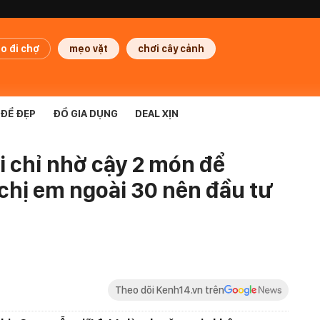
o đi chợ
mẹo vặt
chơi cây cảnh
ĐỂ ĐẸP
ĐỒ GIA DỤNG
DEAL XỊN
i chỉ nhờ cậy 2 món để
chị em ngoài 30 nên đầu tư
Theo dõi Kenh14.vn trên