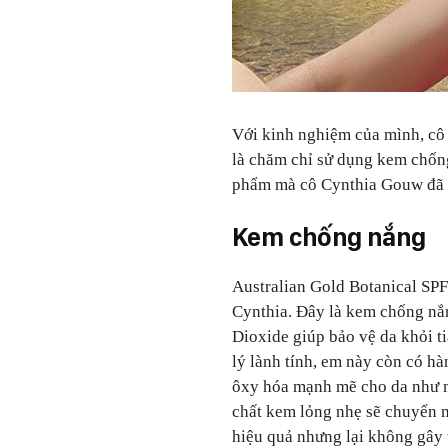
Với kinh nghiệm của mình, cô đ
là chăm chỉ sử dụng kem chống
phẩm mà cô Cynthia Gouw đã s
Kem chống nắng
Australian Gold Botanical SPF
Cynthia. Đây là kem chống nắ
Dioxide giúp bảo vệ da khỏi 
lý lành tính, em này còn có h
ôxy hóa mạnh mẽ cho da như mậ
chất kem lỏng nhẹ sẽ chuyển m
hiệu quả nhưng lại không gây 