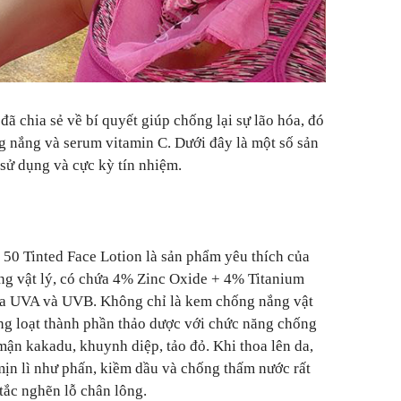
ã chia sẻ về bí quyết giúp chống lại sự lão hóa, đó
 nắng và serum vitamin C. Dưới đây là một số sản
ử dụng và cực kỳ tín nhiệm.
 50 Tinted Face Lotion là sản phẩm yêu thích của
ng vật lý, có chứa 4% Zinc Oxide + 4% Titanium
tia UVA và UVB. Không chỉ là kem chống nắng vật
àng loạt thành phần thảo dược với chức năng chống
n kakadu, khuynh diệp, tảo đỏ. Khi thoa lên da,
ịn lì như phấn, kiềm dầu và chống thấm nước rất
tắc nghẽn lỗ chân lông.