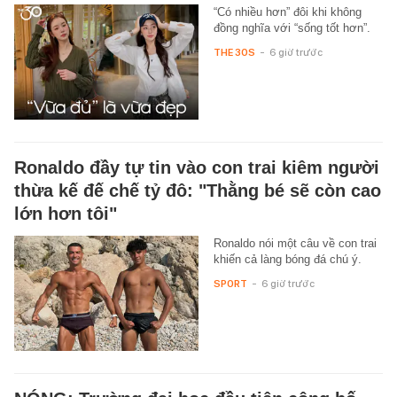
“Có nhiều hơn” đôi khi không
đồng nghĩa với “sống tốt hơn”.
THE 30S
-
6 giờ trước
Ronaldo đầy tự tin vào con trai kiêm người
thừa kế đế chế tỷ đô: "Thằng bé sẽ còn cao
lớn hơn tôi"
Ronaldo nói một câu về con trai
khiến cả làng bóng đá chú ý.
SPORT
-
6 giờ trước