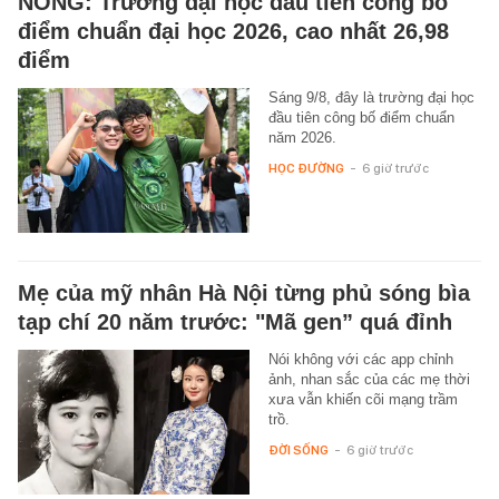
NÓNG: Trường đại học đầu tiên công bố
điểm chuẩn đại học 2026, cao nhất 26,98
điểm
Sáng 9/8, đây là trường đại học
đầu tiên công bố điểm chuẩn
năm 2026.
HỌC ĐƯỜNG
-
6 giờ trước
Mẹ của mỹ nhân Hà Nội từng phủ sóng bìa
tạp chí 20 năm trước: "Mã gen” quá đỉnh
Nói không với các app chỉnh
ảnh, nhan sắc của các mẹ thời
xưa vẫn khiến cõi mạng trầm
trồ.
ĐỜI SỐNG
-
6 giờ trước