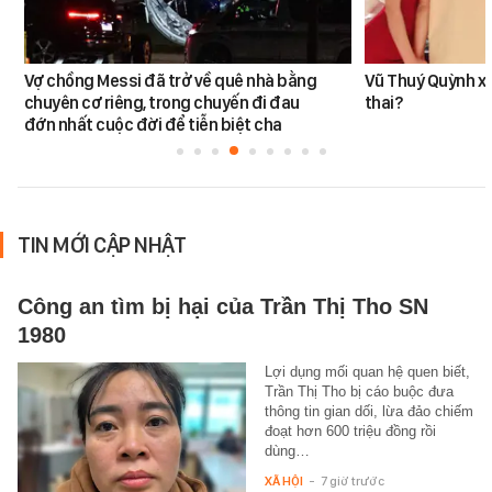
Vợ chồng Messi đã trở về quê nhà bằng
Vũ Thuý Quỳnh x
chuyên cơ riêng, trong chuyến đi đau
thai?
đớn nhất cuộc đời để tiễn biệt cha
TIN MỚI CẬP NHẬT
Công an tìm bị hại của Trần Thị Tho SN
1980
Lợi dụng mối quan hệ quen biết,
Trần Thị Tho bị cáo buộc đưa
thông tin gian dối, lừa đảo chiếm
đoạt hơn 600 triệu đồng rồi
dùng…
XÃ HỘI
-
7 giờ trước