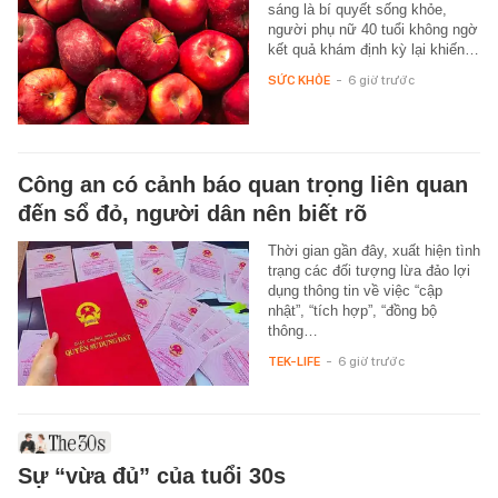
sáng là bí quyết sống khỏe,
người phụ nữ 40 tuổi không ngờ
kết quả khám định kỳ lại khiến…
SỨC KHỎE
-
6 giờ trước
Công an có cảnh báo quan trọng liên quan
đến sổ đỏ, người dân nên biết rõ
Thời gian gần đây, xuất hiện tình
trạng các đối tượng lừa đảo lợi
dụng thông tin về việc “cập
nhật”, “tích hợp”, “đồng bộ
thông…
TEK-LIFE
-
6 giờ trước
Sự “vừa đủ” của tuổi 30s