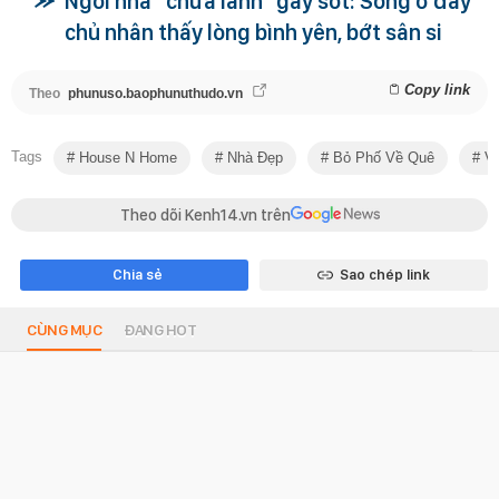
Ngôi nhà "chữa lành" gây sốt: Sống ở đây
chủ nhân thấy lòng bình yên, bớt sân si
Copy link
Theo
phunuso.baophunuthudo.vn
Tags
House N Home
Nhà Đẹp
Bỏ Phố Về Quê
Về
Theo dõi Kenh14.vn trên
Chia sẻ
Sao chép link
CÙNG MỤC
ĐANG HOT