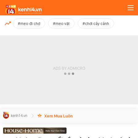
MỚI NHẤT
#mẹo đi chợ
#mẹo vặt
#chơi cây cảnh
Xem thêm
Xem Mua Luôn