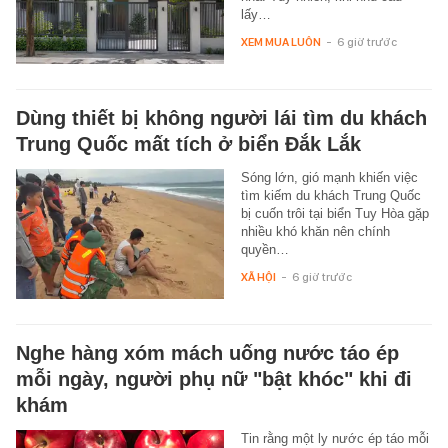
lấy…
XEM MUA LUÔN
-
6 giờ trước
Dùng thiết bị không người lái tìm du khách
Trung Quốc mất tích ở biển Đắk Lắk
Sóng lớn, gió mạnh khiến việc
tìm kiếm du khách Trung Quốc
bị cuốn trôi tại biển Tuy Hòa gặp
nhiều khó khăn nên chính
quyền…
XÃ HỘI
-
6 giờ trước
Nghe hàng xóm mách uống nước táo ép
mỗi ngày, người phụ nữ "bật khóc" khi đi
khám
Tin rằng một ly nước ép táo mỗi