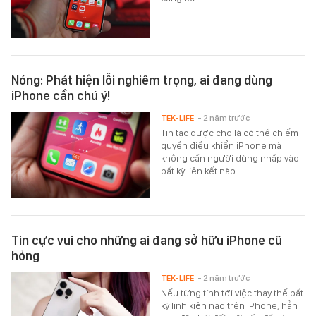
Nóng: Phát hiện lỗi nghiêm trọng, ai đang dùng
iPhone cần chú ý!
TEK-LIFE
- 2 năm trước
Tin tặc được cho là có thể chiếm
quyền điều khiển iPhone mà
không cần người dùng nhấp vào
bất kỳ liên kết nào.
Tin cực vui cho những ai đang sở hữu iPhone cũ
hỏng
TEK-LIFE
- 2 năm trước
Nếu từng tính tới việc thay thế bất
kỳ linh kiện nào trên iPhone, hẳn