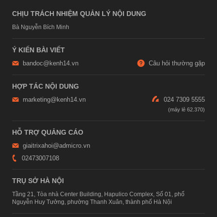
CHỊU TRÁCH NHIỆM QUẢN LÝ NỘI DUNG
Bà Nguyễn Bích Minh
Ý KIẾN BÀI VIẾT
bandoc@kenh14.vn
Câu hỏi thường gặp
HỢP TÁC NỘI DUNG
marketing@kenh14.vn
024 7309 5555
HỖ TRỢ QUẢNG CÁO
giaitrixahoi@admicro.vn
02473007108
TRỤ SỞ HÀ NỘI
Tầng 21, Tòa nhà Center Building, Hapulico Complex, Số 01, phố
Nguyễn Huy Tưởng, phường Thanh Xuân, thành phố Hà Nội