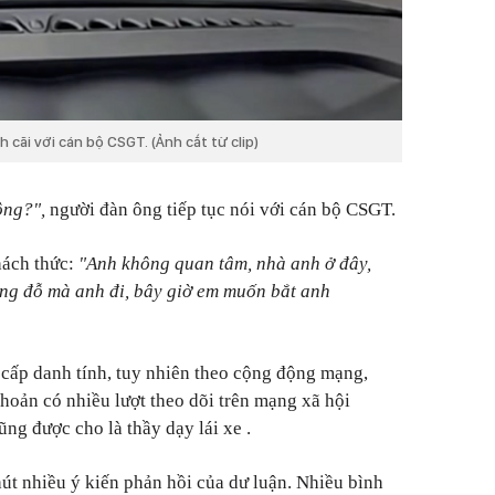
 cãi với cán bộ CSGT. (Ảnh cắt từ clip)
hông?",
người đàn ông tiếp tục nói với cán bộ CSGT.
hách thức:
"Anh không quan tâm, nhà anh ở đây,
ông đỗ mà anh đi, bây giờ em muốn bắt anh
cấp danh tính, tuy nhiên theo cộng động mạng,
khoản có nhiều lượt theo dõi trên mạng xã hội
ng được cho là thầy dạy lái xe .
t nhiều ý kiến phản hồi của dư luận. Nhiều bình