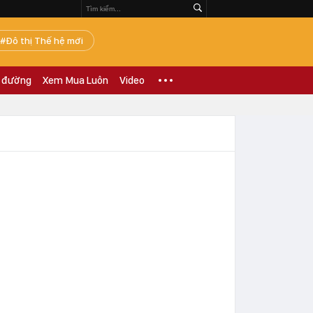
Đô thị Thế hệ mới
 đường
Xem Mua Luôn
Video