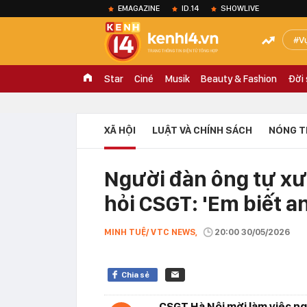
EMAGAZINE
ID.14
SHOWLIVE
V
Star
Ciné
Musik
Beauty & Fashion
Đời
XÃ HỘI
LUẬT VÀ CHÍNH SÁCH
NÓNG T
Người đàn ông tự xưng
hỏi CSGT: 'Em biết a
MINH TUỆ/ VTC NEWS,
20:00 30/05/2026
Chia sẻ
CSGT Hà Nội mời làm việc ngư