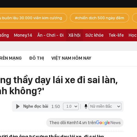
ụ buôn lậu 30.000 viên kim cương
chiến dịch 500 ngày đêm
 sống
Money.14
Ăn - Chơi - Đi
Xã hội
Sức khỏe
Tek-life
Học
RÊN MẠNG
ĐÔ THỊ
VIỆT NAM HÔM NAY
 thầy dạy lái xe đi sai làn,
nh không?'
1:50
Nghe đọc bài
Theo dõi Kenh14.vn trên
ời đàn ông tự xưng thầy dạy lái xe, đi sai làn,