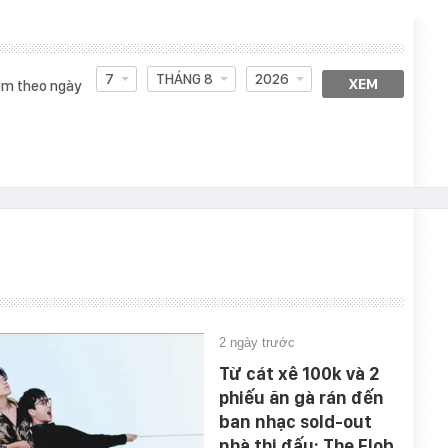
7
THÁNG 8
2026
XEM
m theo ngày
2 ngày trước
Từ cát xê 100k và 2
phiếu ăn gà rán đến
ban nhạc sold-out
nhà thi đấu: The Flob