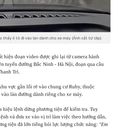
 thấy ô tô đi vào làn dành cho xe máy. (Ảnh cắt từ clip)
ất hiện đoạn video được ghi lại từ camera hành
trên tuyến đường Bắc Ninh - Hà Nội, đoạn qua cầu
hanh Trì.
khu vực gần lối rẽ vào chung cư Ruby, thuộc
i vào làn đường dành riêng cho xe máy.
 hiệu lệnh dừng phương tiện để kiểm tra. Tuy
lệnh và đưa xe vào vị trí làm việc theo hướng dẫn,
ng tiện đã lớn tiếng hỏi lực lượng chức năng:
"Em