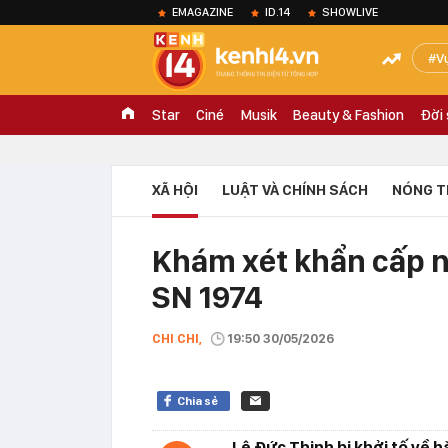
EMAGAZINE
ID.14
SHOWLIVE
V
Star
Ciné
Musik
Beauty & Fashion
Đời
XÃ HỘI
LUẬT VÀ CHÍNH SÁCH
NÓNG T
Khám xét khẩn cấp nơ
SN 1974
CHI CHI,
19:50 30/05/2026
Chia sẻ
Lê Đức Thịnh bị khởi tố về h