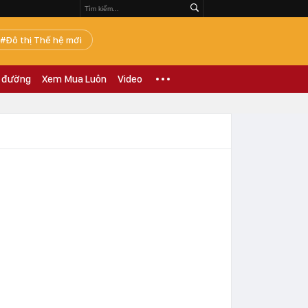
Đô thị Thế hệ mới
 đường
Xem Mua Luôn
Video