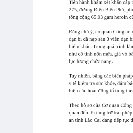
Tiến hành khám xét khẩn cấp n
275, đường Điện Biên Phủ, phư
tổng cộng 65,03 gam heroin cù
Đáng chú ý, cơ quan Công an c
đạn bi đã nạp sẵn 3 viên đạn b
hiểm khác. Trong quá trình là
như cố tình nôn mửa, giả vờ b
lực lượng chức năng.
Tuy nhiên, bằng các biện pháp
y tế kiểm tra sức khỏe, đảm bả
hiện các hoạt động tố tụng th
Theo hồ sơ của Cơ quan Công an
quan đến tội tàng trữ trái phé
an tỉnh Lào Cai đang tiếp tục đ