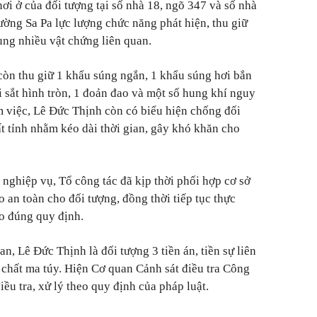
ơi ở của đối tượng tại số nhà 18, ngõ 347 và số nhà
ờng Sa Pa lực lượng chức năng phát hiện, thu giữ
ng nhiều vật chứng liên quan.
òn thu giữ 1 khẩu súng ngắn, 1 khẩu súng hơi bắn
i sắt hình tròn, 1 đoản đao và một số hung khí nguy
m việc, Lê Đức Thịnh còn có biểu hiện chống đối
ất tỉnh nhằm kéo dài thời gian, gây khó khăn cho
 nghiệp vụ, Tổ công tác đã kịp thời phối hợp cơ sở
o an toàn cho đối tượng, đồng thời tiếp tục thực
eo đúng quy định.
, Lê Đức Thịnh là đối tượng 3 tiền án, tiền sự liên
p chất ma túy. Hiện Cơ quan Cảnh sát điều tra Công
iều tra, xử lý theo quy định của pháp luật.