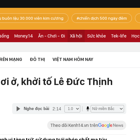
ụ buôn lậu 30.000 viên kim cương
chiến dịch 500 ngày đêm
 sống
Money.14
Ăn - Chơi - Đi
Xã hội
Sức khỏe
Tek-life
Học
RÊN MẠNG
ĐÔ THỊ
VIỆT NAM HÔM NAY
i ở, khởi tố Lê Đức Thịnh
2:14
Nghe đọc bài
Theo dõi Kenh14.vn trên
ành vi tàng trữ, sử dụng trái phép chất ma túy.