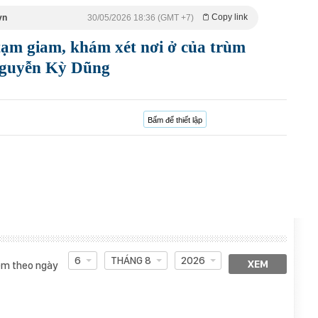
Copy link
vn
30/05/2026 18:36 (GMT +7)
tạm giam, khám xét nơi ở của trùm
 Nguyễn Kỳ Dũng
Bấm để thiết lập
6
THÁNG 8
2026
XEM
m theo ngày