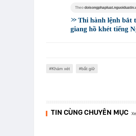
Theo
doisongphapluat.nguoiduatin.
Thi hành lệnh bắt 
giang hồ khét tiếng
Khám xét
bắt giữ
TIN CÙNG CHUYÊN MỤC
Xe