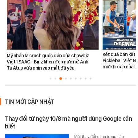
Kết quả bán kết 
Mỹ nhân là crush quốc dân của showbiz
Pickleball Việt 
Việt: ISAAC - Binz khen đẹp nức nở, Anh
mơ khi cặp của 
Tú Atus vừa nhìn vào mắt đã yêu
TIN MỚI CẬP NHẬT
Thay đổi từ ngày 10/8 mà người dùng Google cần
biết
Một thay đổi quan trọng của