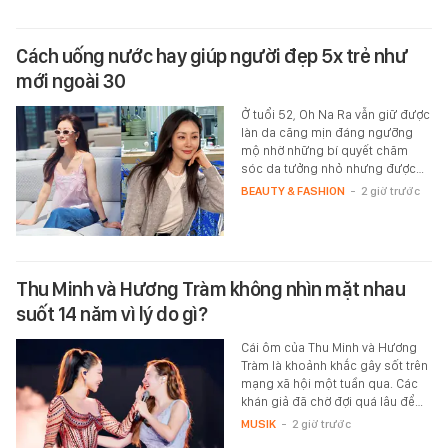
Cách uống nước hay giúp người đẹp 5x trẻ như
mới ngoài 30
Ở tuổi 52, Oh Na Ra vẫn giữ được
làn da căng mịn đáng ngưỡng
mộ nhờ những bí quyết chăm
sóc da tưởng nhỏ nhưng được…
BEAUTY & FASHION
-
2 giờ trước
Thu Minh và Hương Tràm không nhìn mặt nhau
suốt 14 năm vì lý do gì?
Cái ôm của Thu Minh và Hương
Tràm là khoảnh khắc gây sốt trên
mạng xã hội một tuần qua. Các
khán giả đã chờ đợi quá lâu để…
MUSIK
-
2 giờ trước