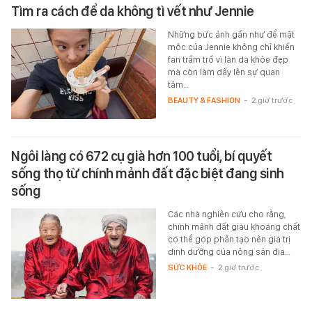
Tìm ra cách để da không tì vết như Jennie
Những bức ảnh gần như để mặt
mộc của Jennie không chỉ khiến
fan trầm trồ vì làn da khỏe đẹp
mà còn làm dấy lên sự quan
tâm…
BEAUTY & FASHION
-
2 giờ trước
Ngôi làng có 672 cụ già hơn 100 tuổi, bí quyết
sống thọ từ chính mảnh đất đặc biệt đang sinh
sống
Các nhà nghiên cứu cho rằng,
chính mảnh đất giàu khoáng chất
có thể góp phần tạo nên giá trị
dinh dưỡng của nông sản địa…
SỨC KHỎE
-
2 giờ trước