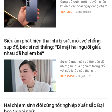
đang bỏ quên một nguyên nhân
khiến điện thoại ngày càng chậm.
TEK-LIFE
-
3 giờ trước
Siêu âm phát hiện thai nhi bị sứt môi, vợ chồng
sụp đổ, bác sĩ nói thẳng: "Bí mật hai người giấu
nhau đã hại em bé"
Sự chủ quan này có thể dẫn đến
những hệ quả nghiêm trọng đối
với sức khỏe của thai nhi.
SỨC KHỎE
-
3 giờ trước
Hai chị em sinh đôi cùng tốt nghiệp Xuất sắc Đại
học Ngoại ngữ