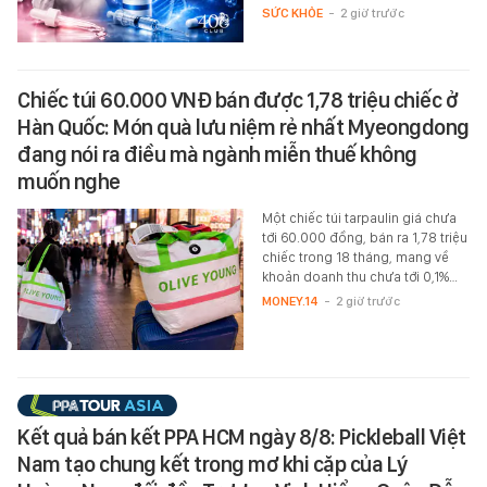
SỨC KHỎE
-
2 giờ trước
Chiếc túi 60.000 VNĐ bán được 1,78 triệu chiếc ở
Hàn Quốc: Món quà lưu niệm rẻ nhất Myeongdong
đang nói ra điều mà ngành miễn thuế không
muốn nghe
Một chiếc túi tarpaulin giá chưa
tới 60.000 đồng, bán ra 1,78 triệu
chiếc trong 18 tháng, mang về
khoản doanh thu chưa tới 0,1%…
MONEY.14
-
2 giờ trước
Kết quả bán kết PPA HCM ngày 8/8: Pickleball Việt
Nam tạo chung kết trong mơ khi cặp của Lý