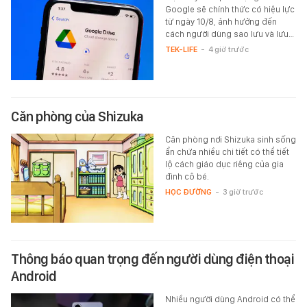
Google sẽ chính thức có hiệu lực
từ ngày 10/8, ảnh hưởng đến
cách người dùng sao lưu và lưu…
TEK-LIFE
-
4 giờ trước
Căn phòng của Shizuka
Căn phòng nơi Shizuka sinh sống
ẩn chứa nhiều chi tiết có thể tiết
lộ cách giáo dục riêng của gia
đình cô bé.
HỌC ĐƯỜNG
-
3 giờ trước
Thông báo quan trọng đến người dùng điện thoại
Android
Nhiều người dùng Android có thể