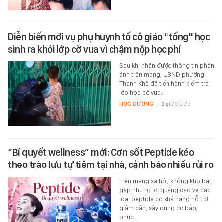
Diễn biến mới vụ phụ huynh tố cô giáo "tống" học
sinh ra khỏi lớp cờ vua vì chậm nộp học phí
Sau khi nhận được thông tin phản
ánh trên mạng, UBND phường
Thanh Khê đã tiến hành kiểm tra
lớp học cờ vua.
HỌC ĐƯỜNG
-
2 giờ trước
“Bí quyết wellness” mới: Cơn sốt Peptide kéo
theo trào lưu tự tiêm tại nhà, cảnh báo nhiều rủi ro
Trên mạng xã hội, không khó bắt
gặp những lời quảng cáo về các
loại peptide có khả năng hỗ trợ
giảm cân, xây dựng cơ bắp,
phục…