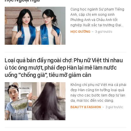
Cùng học ngành Sư phạm Tiếng
Anh, cặp chị em song sinh
Phương Anh và Châu Anh tốt
nghiệp Xuất sắc tại trường Đại…
HỌC ĐƯỜNG
-
3 giờ trước
Loại quả bán đầy ngoài chợ: Phụ nữ Việt thi nhau
ủ tóc óng mượt, phái đẹp Hàn lại mê làm nước
uống "chống già", tiêu mỡ giảm cân
Không chỉ phụ nữ Việt mà cả phái
đẹp Hàn cũng tin tưởng loại quả
này cho các bước làm đẹp từ làn
da, mái tóc đến vóc dáng.
BEAUTY & FASHION
-
3 giờ trước