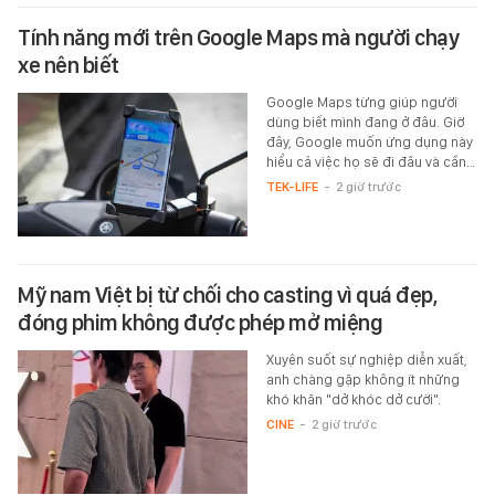
Tính năng mới trên Google Maps mà người chạy
xe nên biết
Google Maps từng giúp người
dùng biết mình đang ở đâu. Giờ
đây, Google muốn ứng dụng này
hiểu cả việc họ sẽ đi đâu và cần…
TEK-LIFE
-
2 giờ trước
Mỹ nam Việt bị từ chối cho casting vì quá đẹp,
đóng phim không được phép mở miệng
Xuyên suốt sự nghiệp diễn xuất,
anh chàng gặp không ít những
khó khăn "dở khóc dở cười".
CINE
-
2 giờ trước