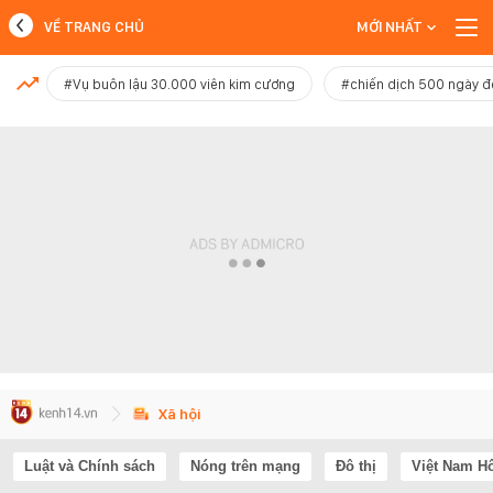
VỀ TRANG CHỦ
MỚI NHẤT
MỚI NHẤT
#Vụ buôn lậu 30.000 viên kim cương
#chiến dịch 500 ngày 
Xem thêm
Xã hội
Luật và Chính sách
Nóng trên mạng
Đô thị
Việt Nam H