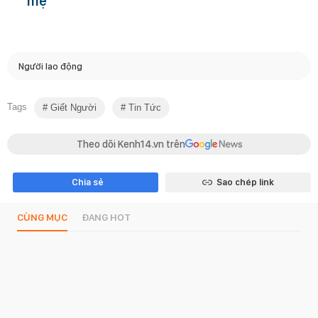
mẹ"
Người lao động
Tags
Giết Người
Tin Tức
Theo dõi Kenh14.vn trên
Chia sẻ
Sao chép link
CÙNG MỤC
ĐANG HOT