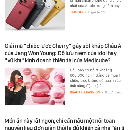
là mẫu smartphone đáng chú ý
nhất của Apple trong năm nay.
TEK-LIFE
-
6 giờ trước
Giải mã "chiếc lược Cherry" gây sốt khắp Châu Á
của Jang Won Young: Đồ lưu niệm của idol hay
"vũ khí" kinh doanh thiên tài của Medicube?
Liệu bạn có bỏ ra khoảng
600.000 nghìn đồng để mua 1
chiếc lược không có quá nhiều
tính năng đặc biệt?
BEAUTY & FASHION
-
6 giờ trước
Món ăn này rất ngon, chỉ cần nấu một nồi toàn
nguyên liệu đơn giản thôi là đủ khiến cả nhà "ăn tì