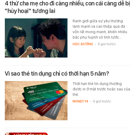
4 thứ cha mẹ cho đi càng nhiều, con cái càng dễ bị
"hủy hoại" tương lai
Ranh giới giữa sự yêu thương
lành mạnh và can thiệp quá đà
vốn rất mong manh, khiến nhiều
bậc phụ huynh vô tình tước…
HỌC ĐƯỜNG
-
5 giờ trước
Vì sao thẻ tín dụng chỉ có thời hạn 5 năm?
Thời hạn thẻ tín dụng thường
được in ở mặt trước hoặc sau của
thẻ.
MONEY.14
-
5 giờ trước