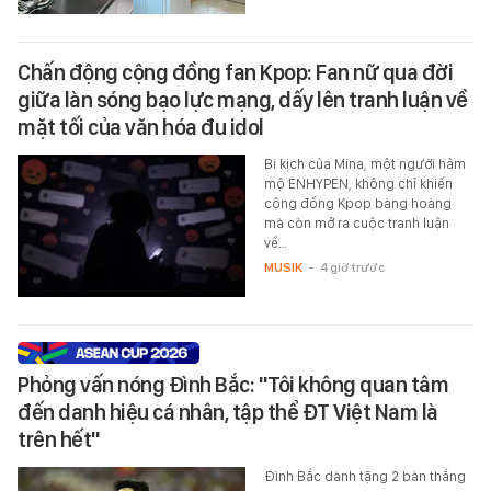
Chấn động cộng đồng fan Kpop: Fan nữ qua đời
giữa làn sóng bạo lực mạng, dấy lên tranh luận về
mặt tối của văn hóa đu idol
Bi kịch của Mina, một người hâm
mộ ENHYPEN, không chỉ khiến
cộng đồng Kpop bàng hoàng
mà còn mở ra cuộc tranh luận
về…
MUSIK
-
4 giờ trước
Phỏng vấn nóng Đình Bắc: "Tôi không quan tâm
đến danh hiệu cá nhân, tập thể ĐT Việt Nam là
trên hết"
Đình Bắc dành tặng 2 bàn thắng