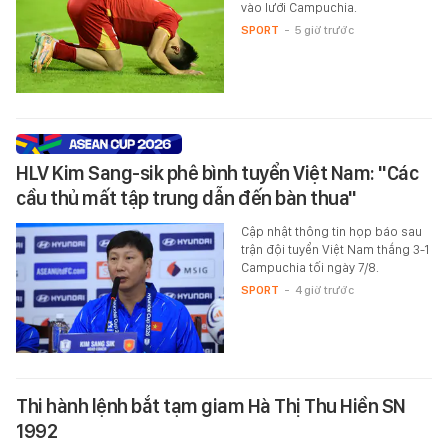
vào lưới Campuchia.
SPORT
-
5 giờ trước
HLV Kim Sang-sik phê bình tuyển Việt Nam: "Các
cầu thủ mất tập trung dẫn đến bàn thua"
Cập nhật thông tin họp báo sau
trận đội tuyển Việt Nam thắng 3-1
Campuchia tối ngày 7/8.
SPORT
-
4 giờ trước
Thi hành lệnh bắt tạm giam Hà Thị Thu Hiền SN
1992