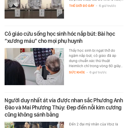
THẾ GIỚI ĐÓ ĐÂY
-
6 giờ trước
Cô giáo cứu sống học sinh hóc nắp bút: Bài học
“xương máu” cho mọi phụ huynh
Thấy học sinh bị ngạt thở do
ngậm nắp bút, cô giáo đã áp
dụng chuẩn xác thủ thuật
Heimlich chỉ trong vòng 60 giây…
SỨC KHỎE
-
6 giờ trước
Người duy nhất át vía được nhan sắc Phương Anh
Đào và Mai Phương Thúy: Đẹp đến nỗi kim cương
cũng không sánh bằng
Đến 2 đại mỹ nhân của Vbiz là