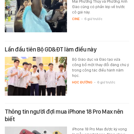
Mai Phương Thúy và Phương Anh
Đào cũng có phần lép vế trước
cô gái này.
CINE
-
6 giờ trước
Lần đầu tiên Bộ GD&ĐT làm điều này
Bộ Giáo dục và Đào tạo vừa
công bố một thay đổi đáng chú ý
trong công tác điều hành năm
học.
HỌC ĐƯỜNG
-
6 giờ trước
Thông tin người đợi mua iPhone 18 Pro Max nên
biết
iPhone 18 Pro Max được kỳ vọng