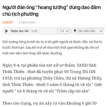
Người đàn ông “hoang tưởng” dùng dao đâm
chủ tịch phường
Q.NHẬT
2 năm trước
Nghe đọc bài
1:33
Đối tượng từng bị kết án tù vì tội giết người và được đặc xá tha tù
trước thời hạn. Sau khi trở về nhà một thời gian không lâu thì vợ
mất nên tâm tính thay đổi khác thường.
Ngày 9-4, tại phiên tòa xét xử sơ thẩm, TAND tỉnh
Thừa Thiên - Huế đã tuyên phạt Võ Trọng Tối (SN
1958; trú tại phường Thủy Châu, thị xã Hương Thủy,
tỉnh Thừa Thiên - Huế) 5 năm 6 tháng tù về tội " Giết
người " và 6 tháng tù về tội "Trộm cắp tài sản".
Theo cáo trạng, vụ án xảy ra vào khoảng 6 giờ 50