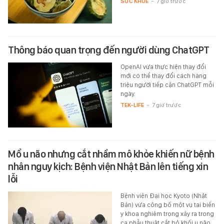
SỨC KHỎE
-
7 giờ trước
Thông báo quan trọng đến người dùng ChatGPT
OpenAI vừa thực hiện thay đổi
mới có thể thay đổi cách hàng
triệu người tiếp cận ChatGPT mỗi
ngày.
TEK-LIFE
-
7 giờ trước
Mổ u não nhưng cắt nhầm mô khỏe khiến nữ bệnh
nhân nguy kịch: Bệnh viện Nhật Bản lên tiếng xin
lỗi
Bệnh viện Đại học Kyoto (Nhật
Bản) vừa công bố một vụ tai biến
y khoa nghiêm trọng xảy ra trong
ca phẫu thuật cắt bỏ khối u não,…