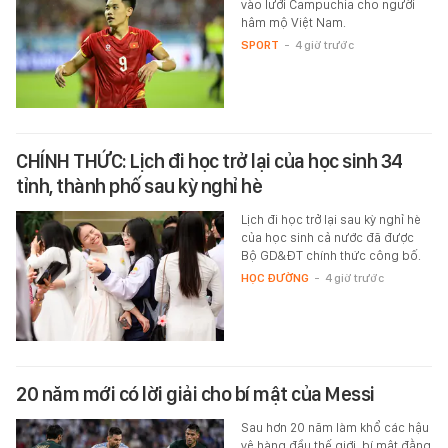
vào lưới Campuchia cho người
hâm mộ Việt Nam.
SPORT
-
4 giờ trước
CHÍNH THỨC: Lịch đi học trở lại của học sinh 34
tỉnh, thành phố sau kỳ nghỉ hè
Lịch đi học trở lại sau kỳ nghỉ hè
của học sinh cả nước đã được
Bộ GD&ĐT chính thức công bố.
HỌC ĐƯỜNG
-
4 giờ trước
20 năm mới có lời giải cho bí mật của Messi
Sau hơn 20 năm làm khổ các hậu
vệ hàng đầu thế giới, bí mật đằng