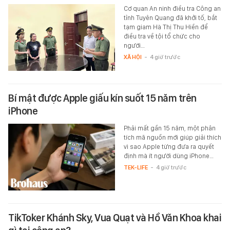
Cơ quan An ninh điều tra Công an
tỉnh Tuyên Quang đã khởi tố, bắt
tạm giam Hà Thị Thu Hiền để
điều tra về tội tổ chức cho
người…
XÃ HỘI
-
4 giờ trước
Bí mật được Apple giấu kín suốt 15 năm trên
iPhone
Phải mất gần 15 năm, một phân
tích mã nguồn mới giúp giải thích
vì sao Apple từng đưa ra quyết
định mà ít người dùng iPhone…
TEK-LIFE
-
4 giờ trước
TikToker Khánh Sky, Vua Quạt và Hồ Văn Khoa khai