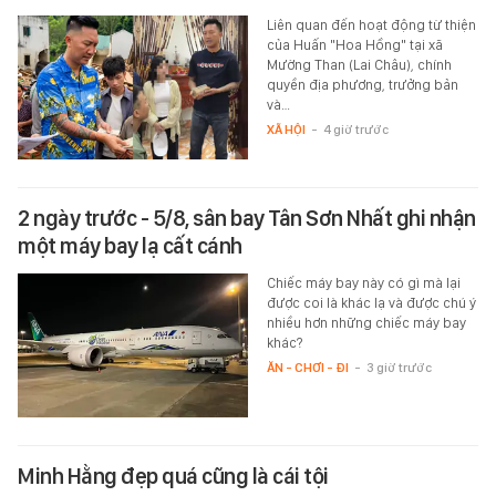
Liên quan đến hoạt động từ thiện
của Huấn "Hoa Hồng" tại xã
Mường Than (Lai Châu), chính
quyền địa phương, trưởng bản
và…
XÃ HỘI
-
4 giờ trước
2 ngày trước - 5/8, sân bay Tân Sơn Nhất ghi nhận
một máy bay lạ cất cánh
Chiếc máy bay này có gì mà lại
được coi là khác lạ và được chú ý
nhiều hơn những chiếc máy bay
khác?
ĂN - CHƠI - ĐI
-
3 giờ trước
Minh Hằng đẹp quá cũng là cái tội