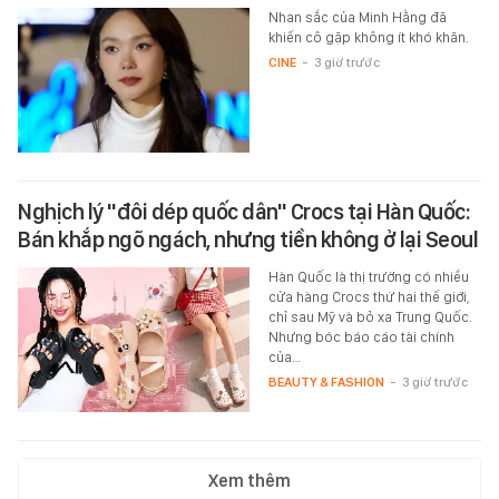
Nhan sắc của Minh Hằng đã
khiến cô gặp không ít khó khăn.
CINE
-
3 giờ trước
Nghịch lý "đôi dép quốc dân" Crocs tại Hàn Quốc:
Bán khắp ngõ ngách, nhưng tiền không ở lại Seoul
Hàn Quốc là thị trường có nhiều
cửa hàng Crocs thứ hai thế giới,
chỉ sau Mỹ và bỏ xa Trung Quốc.
Nhưng bóc báo cáo tài chính
của…
BEAUTY & FASHION
-
3 giờ trước
Xem thêm