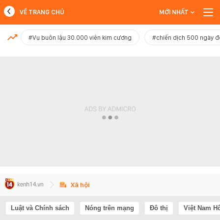
VỀ TRANG CHỦ
MỚI NHẤT
MỚI NHẤT
#Vụ buôn lậu 30.000 viên kim cương
#chiến dịch 500 ngày 
Xem thêm
Xã hội
Luật và Chính sách
Nóng trên mạng
Đô thị
Việt Nam H