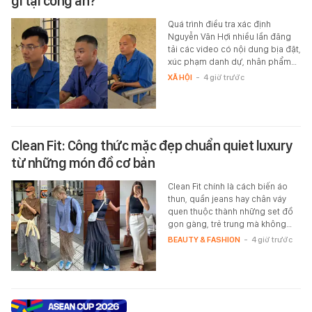
gì tại công an?
Quá trình điều tra xác định
Nguyễn Văn Hợi nhiều lần đăng
tải các video có nội dung bịa đặt,
xúc phạm danh dự, nhân phẩm…
XÃ HỘI
-
4 giờ trước
Clean Fit: Công thức mặc đẹp chuẩn quiet luxury
từ những món đồ cơ bản
Clean Fit chính là cách biến áo
thun, quần jeans hay chân váy
quen thuộc thành những set đồ
gọn gàng, trẻ trung mà không…
BEAUTY & FASHION
-
4 giờ trước