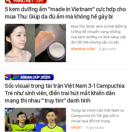
5 kem dưỡng ẩm "made in Vietnam" cực hợp cho
mùa Thu: Giúp da đủ ẩm mà không hề gây bí
Mùa Thu được xem là thời điểm lý
tưởng để chuyển sang những
loại kem dưỡng có khả năng cấp
ẩm tốt hơn nhưng vẫn có kết…
XEM MUA LUÔN
-
5 giờ trước
Sốc visual trọng tài trận Việt Nam 3-1 Campuchia:
Trẻ như sinh viên, điển trai hút mắt khiến dân
mạng thi nhau "truy tìm" danh tính
Trọng tài chính trận Việt Nam vs
Campuchia tối 7/8 gây sốt vì
visual quá đỗi trẻ trung.
SPORT
-
5 giờ trước