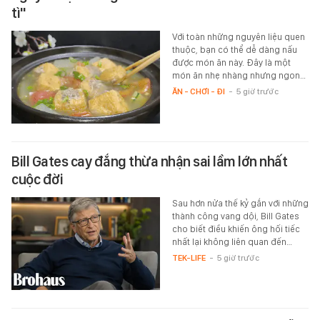
tì"
Với toàn những nguyên liệu quen
thuộc, bạn có thể dễ dàng nấu
được món ăn này. Đây là một
món ăn nhẹ nhàng nhưng ngon…
ĂN - CHƠI - ĐI
-
5 giờ trước
Bill Gates cay đắng thừa nhận sai lầm lớn nhất
cuộc đời
Sau hơn nửa thế kỷ gắn với những
thành công vang dội, Bill Gates
cho biết điều khiến ông hối tiếc
nhất lại không liên quan đến…
TEK-LIFE
-
5 giờ trước