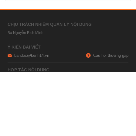
CHỊU TRÁCH NHIỆM QUẢN LÝ NỘI DUNG
Bà Nguyễn Bích Minh
Ý KIẾN BÀI VIẾT
bandoc@kenh14.vn
Câu hỏi thường gặp
HỢP TÁC NỘI DUNG
marketing@kenh14.vn
024 7309 5555
HỖ TRỢ QUẢNG CÁO
giaitrixahoi@admicro.vn
02473007108
TRỤ SỞ HÀ NỘI