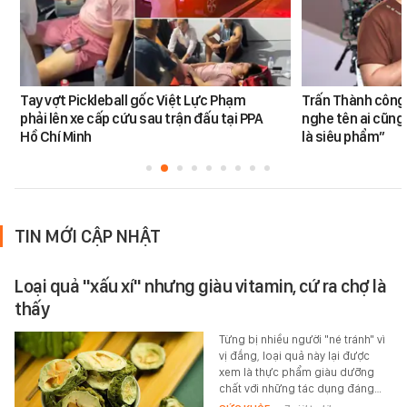
Tay vợt Pickleball gốc Việt Lực Phạm
Trấn Thành công 
phải lên xe cấp cứu sau trận đấu tại PPA
nghe tên ai cũng
Hồ Chí Minh
là siêu phẩm”
TIN MỚI CẬP NHẬT
Loại quả "xấu xí" nhưng giàu vitamin, cứ ra chợ là
thấy
Từng bị nhiều người "né tránh" vì
vị đắng, loại quả này lại được
xem là thực phẩm giàu dưỡng
chất với những tác dụng đáng…