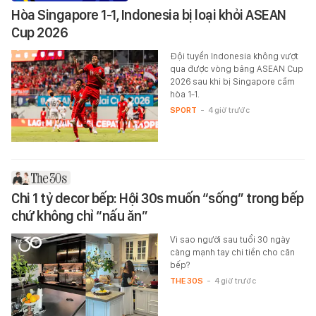
Hòa Singapore 1-1, Indonesia bị loại khỏi ASEAN
Cup 2026
Đội tuyển Indonesia không vượt
qua được vòng bảng ASEAN Cup
2026 sau khi bị Singapore cầm
hòa 1-1.
SPORT
-
4 giờ trước
Chi 1 tỷ decor bếp: Hội 30s muốn “sống” trong bếp
chứ không chỉ “nấu ăn”
Vì sao người sau tuổi 30 ngày
càng mạnh tay chi tiền cho căn
bếp?
THE 30S
-
4 giờ trước