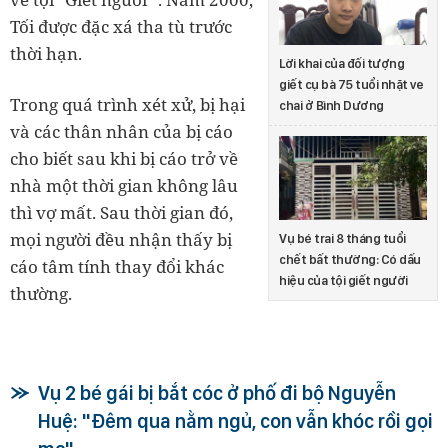
Tối được đặc xá tha tù trước
thời hạn.
Lời khai của đối tượng
giết cụ bà 75 tuổi nhặt ve
Trong quá trình xét xử, bị hại
chai ở Bình Dương
và các thân nhân của bị cáo
cho biết sau khi bị cáo trở về
nhà một thời gian không lâu
thì vợ mất. Sau thời gian đó,
mọi người đều nhận thấy bị
Vụ bé trai 8 tháng tuổi
chết bất thường: Có dấu
cáo tâm tính thay đổi khác
hiệu của tội giết người
thường.
Vụ 2 bé gái bị bắt cóc ở phố đi bộ Nguyễn
Huệ: "Đêm qua nằm ngủ, con vẫn khóc rồi gọi