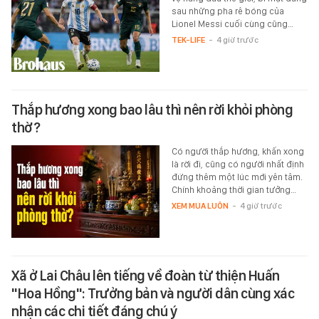
sau những pha rê bóng của
Lionel Messi cuối cùng cũng…
TEK-LIFE
-
4 giờ trước
Thắp hương xong bao lâu thì nên rời khỏi phòng
thờ?
Có người thắp hương, khấn xong
là rời đi, cũng có người nhất định
đứng thêm một lúc mới yên tâm.
Chính khoảng thời gian tưởng…
XEM MUA LUÔN
-
4 giờ trước
Xã ở Lai Châu lên tiếng về đoàn từ thiện Huấn
"Hoa Hồng": Trưởng bản và người dân cùng xác
nhận các chi tiết đáng chú ý