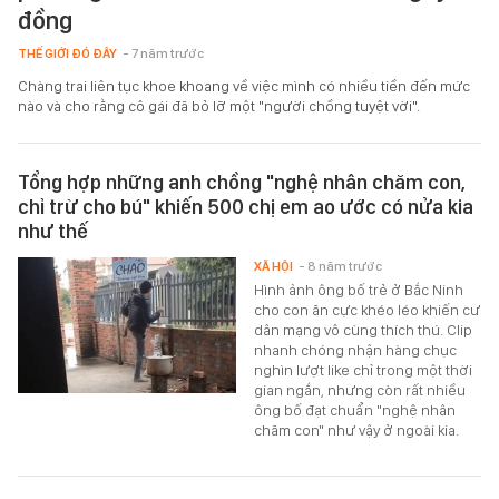
đồng
THẾ GIỚI ĐÓ ĐÂY
- 7 năm trước
Chàng trai liên tục khoe khoang về việc mình có nhiều tiền đến mức
nào và cho rằng cô gái đã bỏ lỡ một "người chồng tuyệt vời".
Tổng hợp những anh chồng "nghệ nhân chăm con,
chỉ trừ cho bú" khiến 500 chị em ao ước có nửa kia
như thế
XÃ HỘI
- 8 năm trước
Hình ảnh ông bố trẻ ở Bắc Ninh
cho con ăn cực khéo léo khiến cư
dân mạng vô cùng thích thú. Clip
nhanh chóng nhận hàng chục
nghìn lượt like chỉ trong một thời
gian ngắn, nhưng còn rất nhiều
ông bố đạt chuẩn "nghệ nhân
chăm con" như vậy ở ngoài kia.