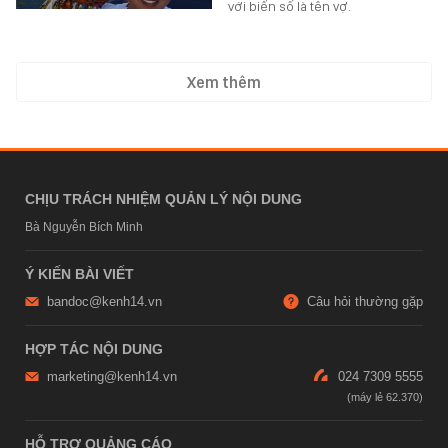
với biển số là tên vợ.
Xem thêm
CHỊU TRÁCH NHIỆM QUẢN LÝ NỘI DUNG
Bà Nguyễn Bích Minh
Ý KIẾN BÀI VIẾT
bandoc@kenh14.vn
Câu hỏi thường gặp
HỢP TÁC NỘI DUNG
marketing@kenh14.vn
024 7309 5555
HỖ TRỢ QUẢNG CÁO