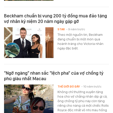
Beckham chuẩn bị vung 200 tỷ đồng mua đảo tặng
vợ nhân kỷ niệm 20 năm ngày gặp gỡ
STAR
- 9 năm trước
Theo một nguồn tin, Beckham
đang chuẩn bị một món quà
hoành tráng cho Victoria nhân
ngày đặc biệt.
"Ngỡ ngàng" nhan sắc "lệch pha" của vợ chồng tỷ
phú giàu nhất Macau
THẾ GIỚI ĐÓ ĐÂY
- 10 năm trước
Không chỉ thường xuyên tặng
hoa cho vợ chẳng nhân dịp gì cả,
ông chồng tỷ phú này còn tặng
riêng cho nàng cả một chiếc Rolls
Royce độc nhất vô nhị màu hồng