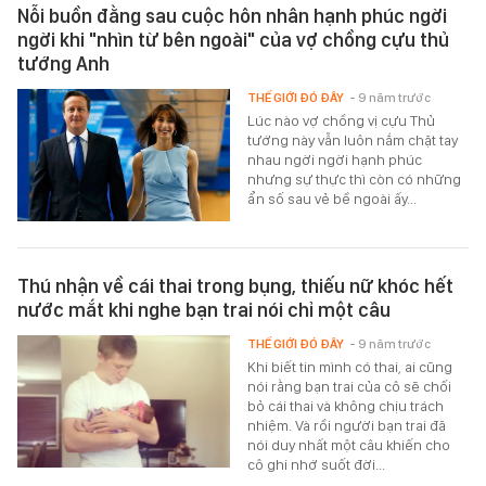
Nỗi buồn đằng sau cuộc hôn nhân hạnh phúc ngời
ngời khi "nhìn từ bên ngoài" của vợ chồng cựu thủ
tướng Anh
THẾ GIỚI ĐÓ ĐÂY
- 9 năm trước
Lúc nào vợ chồng vị cựu Thủ
tướng này vẫn luôn nắm chặt tay
nhau ngời ngời hạnh phúc
nhưng sự thực thì còn có những
ẩn số sau vẻ bề ngoài ấy...
Thú nhận về cái thai trong bụng, thiếu nữ khóc hết
nước mắt khi nghe bạn trai nói chỉ một câu
THẾ GIỚI ĐÓ ĐÂY
- 9 năm trước
Khi biết tin mình có thai, ai cũng
nói rằng bạn trai của cô sẽ chối
bỏ cái thai và không chịu trách
nhiệm. Và rồi người bạn trai đã
nói duy nhất một câu khiến cho
cô ghi nhớ suốt đời...