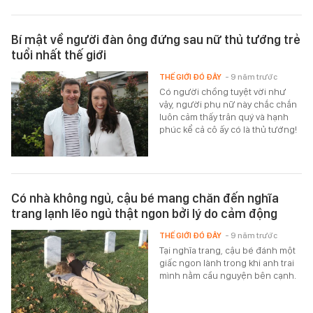
Bí mật về người đàn ông đứng sau nữ thủ tướng trẻ
tuổi nhất thế giới
THẾ GIỚI ĐÓ ĐÂY
- 9 năm trước
Có người chồng tuyệt vời như
vậy, người phụ nữ này chắc chắn
luôn cảm thấy trân quý và hạnh
phúc kể cả cô ấy có là thủ tướng!
Có nhà không ngủ, cậu bé mang chăn đến nghĩa
trang lạnh lẽo ngủ thật ngon bởi lý do cảm động
THẾ GIỚI ĐÓ ĐÂY
- 9 năm trước
Tại nghĩa trang, cậu bé đánh một
giấc ngon lành trong khi anh trai
mình nằm cầu nguyện bên cạnh.