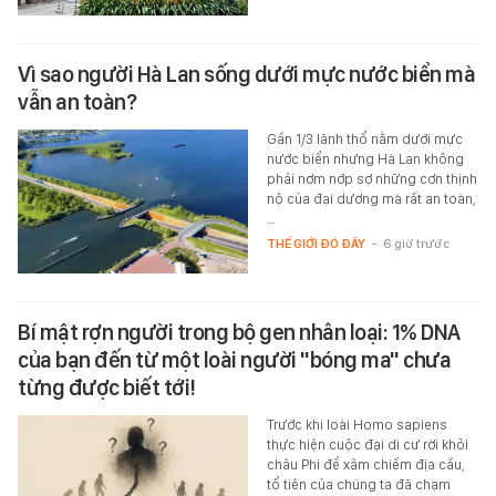
Vì sao người Hà Lan sống dưới mực nước biển mà
vẫn an toàn?
Gần 1/3 lãnh thổ nằm dưới mực
nước biển nhưng Hà Lan không
phải nơm nớp sợ những cơn thịnh
nộ của đại dương mà rất an toàn,
…
THẾ GIỚI ĐÓ ĐÂY
-
6 giờ trước
Bí mật rợn người trong bộ gen nhân loại: 1% DNA
của bạn đến từ một loài người "bóng ma" chưa
từng được biết tới!
Trước khi loài Homo sapiens
thực hiện cuộc đại di cư rời khỏi
châu Phi để xâm chiếm địa cầu,
tổ tiên của chúng ta đã chạm