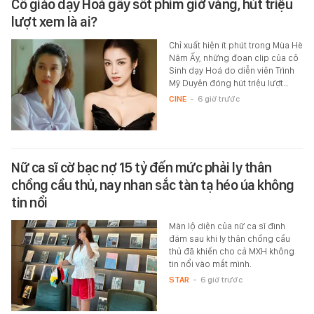
Cô giáo dạy Hoá gây sốt phim giờ vàng, hút triệu
lượt xem là ai?
Chỉ xuất hiện ít phút trong Mùa Hè
Năm Ấy, những đoạn clip của cô
Sinh dạy Hoá do diễn viên Trình
Mỹ Duyên đóng hút triệu lượt…
CINE
-
6 giờ trước
Nữ ca sĩ cờ bạc nợ 15 tỷ đến mức phải ly thân
chồng cầu thủ, nay nhan sắc tàn tạ héo úa không
tin nổi
Màn lộ diện của nữ ca sĩ đình
đám sau khi ly thân chồng cầu
thủ đã khiến cho cả MXH không
tin nổi vào mắt mình.
STAR
-
6 giờ trước