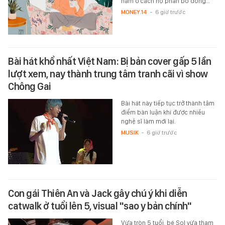
nằm ở cách họ phân bổ dòng…
MONEY.14
-
6 giờ trước
Bài hát khổ nhất Việt Nam: Bị bản cover gấp 5 lần
lượt xem, nay thành trung tâm tranh cãi vì show
Chông Gai
Bài hát này tiếp tục trở thành tâm
điểm bàn luận khi được nhiều
nghệ sĩ làm mới lại.
MUSIK
-
6 giờ trước
Con gái Thiên An và Jack gây chú ý khi diễn
catwalk ở tuổi lên 5, visual "sao y bản chính"
Vừa tròn 5 tuổi, bé Sol vừa tham