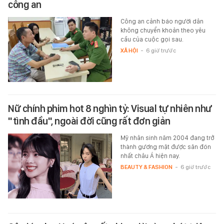
công an
Công an cảnh báo người dân
không chuyển khoản theo yêu
cầu của cuộc gọi sau.
XÃ HỘI
-
6 giờ trước
Nữ chính phim hot 8 nghìn tỷ: Visual tự nhiên như
"tình đầu", ngoài đời cũng rất đơn giản
Mỹ nhân sinh năm 2004 đang trở
thành gương mặt được săn đón
nhất châu Á hiện nay.
BEAUTY & FASHION
-
6 giờ trước