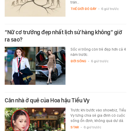
trán…
THẾ GIỚI ĐÓ ĐÂY
-
6 giờ trước
“Nữ cơ trưởng đẹp nhất lịch sử hàng không” giờ
ra sao?
Sốc vì trông còn trẻ đẹp hơn cả 4
năm trước.
ĐỜI SỐNG
-
6 giờ trước
Căn nhà ở quê của Hoa hậu Tiểu Vy
Trước khi bước vào showbiz, Tiểu
Vy từng chia sẻ gia đình có cuộc
sống ổn định, không quá dư dả.
STAR
-
6 giờ trước