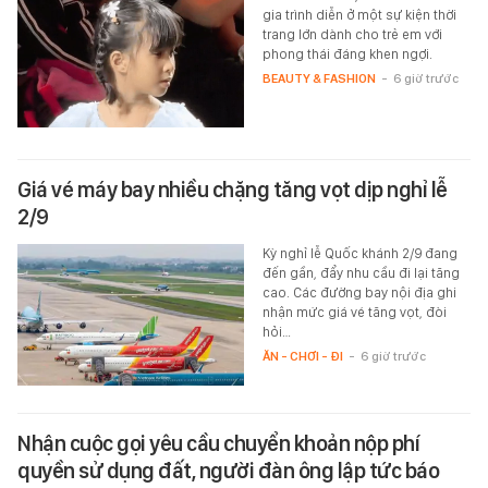
gia trình diễn ở một sự kiện thời
trang lớn dành cho trẻ em với
phong thái đáng khen ngợi.
BEAUTY & FASHION
-
6 giờ trước
Giá vé máy bay nhiều chặng tăng vọt dịp nghỉ lễ
2/9
Kỳ nghỉ lễ Quốc khánh 2/9 đang
đến gần, đẩy nhu cầu đi lại tăng
cao. Các đường bay nội địa ghi
nhận mức giá vé tăng vọt, đòi
hỏi…
ĂN - CHƠI - ĐI
-
6 giờ trước
Nhận cuộc gọi yêu cầu chuyển khoản nộp phí
quyền sử dụng đất, người đàn ông lập tức báo