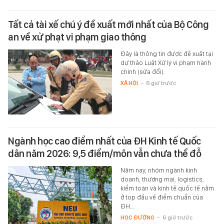
Tất cả tài xế chú ý đề xuất mới nhất của Bộ Công
an về xử phạt vi phạm giao thông
Đây là thông tin được đề xuất tại
dự thảo Luật Xử lý vi phạm hành
chính (sửa đổi).
XÃ HỘI
-
6 giờ trước
Ngành học cao điểm nhất của ĐH Kinh tế Quốc
dân năm 2026: 9,5 điểm/môn vẫn chưa thể đỗ
Năm nay, nhóm ngành kinh
doanh, thương mại, logistics,
kiểm toán và kinh tế quốc tế nằm
ở top đầu về điểm chuẩn của
ĐH…
HỌC ĐƯỜNG
-
6 giờ trước