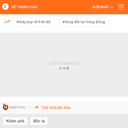
VỀ TRANG CHỦ
MỚI NHẤT
MỚI NHẤT
#máy bay rơi ở ấn độ
#Xung đột tại Trung Đông
Xem thêm
Thế Giới Đó Đây
Khám phá
Độc lạ